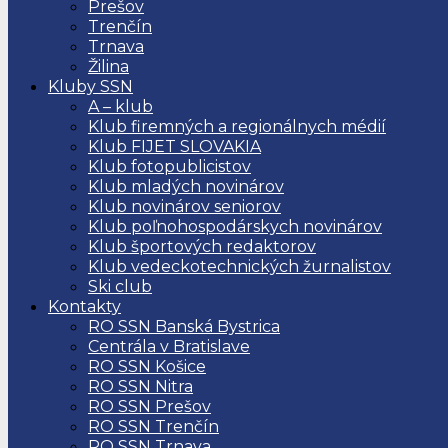
Prešov
Trenčín
Trnava
Žilina
Kluby SSN
A – klub
Klub firemných a regionálnych médií
Klub FIJET SLOVAKIA
Klub fotopublicistov
Klub mladých novinárov
Klub novinárov seniorov
Klub poľnohospodárskych novinárov
Klub športových redaktorov
Klub vedeckotechnických žurnalistov
Ski club
Kontakty
RO SSN Banská Bystrica
Centrála v Bratislave
RO SSN Košice
RO SSN Nitra
RO SSN Prešov
RO SSN Trenčín
RO SSN Trnava