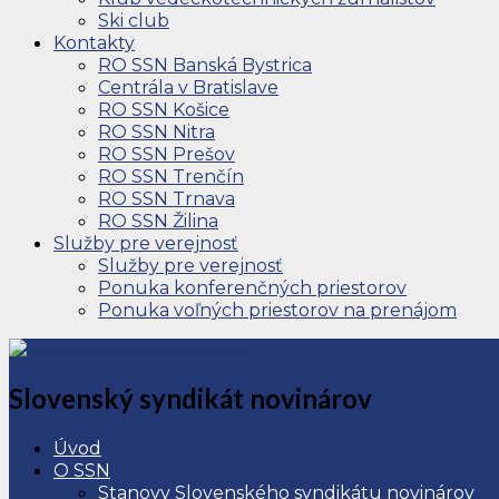
Ski club
Kontakty
RO SSN Banská Bystrica
Centrála v Bratislave
RO SSN Košice
RO SSN Nitra
RO SSN Prešov
RO SSN Trenčín
RO SSN Trnava
RO SSN Žilina
Služby pre verejnosť
Služby pre verejnosť
Ponuka konferenčných priestorov
Ponuka voľných priestorov na prenájom
Slovenský syndikát novinárov
Úvod
O SSN
Stanovy Slovenského syndikátu novinárov