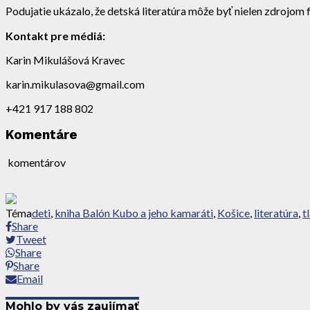
Podujatie ukázalo, že detská literatúra môže byť nielen zdrojom 
Kontakt pre médiá:
Karin Mikulášová Kravec
karin.mikulasova@gmail.com
+421 917 188 802
Komentáre
komentárov
Téma
deti
,
kniha Balón Kubo a jeho kamaráti
,
Košice
,
literatúra
,
t
Share
Tweet
Share
Share
Email
Mohlo by vás zaujímať