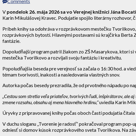
Comments
V
pondelok 26. mája 2026 sa vo Verejnej knižnici Jána Bocati
Karin Mikulášovej Kravec. Podujatie spojilo literárny rozhovor, čít
Príbeh knihy sa odohráva v rozprávkovom mestečku Tvorilkovo, kd
rozprávkových bytostí. Hlavnými postavami sú krajčírka Berta Zl
fantázie.
Dopoludňajší program patril žiakom zo ZŠ Masarykova, ktorí si vy
mestečka Tvorilkovo a rozvíjali svoju fantáziu i kreativitu.
Popoludňajšia beseda pre verejnosť sa začala o 16:30 hod. a vied
témam tvorivosti, inakosti a nasledovania vlastných snov.
Autorka počas besedy prezradila, že od prvotného nápadu po napí
„Cestou som stretla veľa priateľov, tvorivých ľudí, inšpirátorov, ale 
zmene rozsahu, obsahu aj mena hlavného hrdinu,“
uviedla Karin Mik
Úryvky z pripravovanej knihy počas oboch častí podujatia čítal
V duchu sloganu „Tvorenie je radosť“ pokračoval program pop-up 
odniesť si domov kúsok rozprávkového sveta Tvorilkova. Na záve