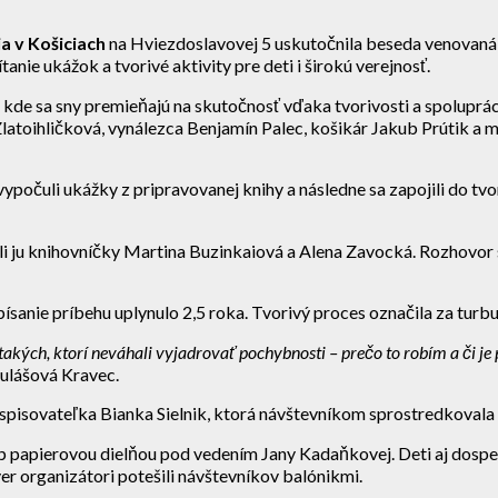
a v Košiciach
na Hviezdoslavovej 5 uskutočnila beseda venovaná 
anie ukážok a tvorivé aktivity pre deti i širokú verejnosť.
e sa sny premieňajú na skutočnosť vďaka tvorivosti a spolupráci 
atoihličková, vynálezca Benjamín Palec, košikár Jakub Prútik a ma
počuli ukážky z pripravovanej knihy a následne sa zapojili do tvor
li ju knihovníčky Martina Buzinkaiová a Alena Zavocká. Rozhovor s
sanie príbehu uplynulo 2,5 roka. Tvorivý proces označila za turbu
aj takých, ktorí neváhali vyjadrovať pochybnosti – prečo to robím a či j
ulášová Kravec.
a spisovateľka Bianka Sielnik, ktorá návštevníkom sprostredkoval
papierovou dielňou pod vedením Jany Kadaňkovej. Deti aj dospelí 
r organizátori potešili návštevníkov balónikmi.