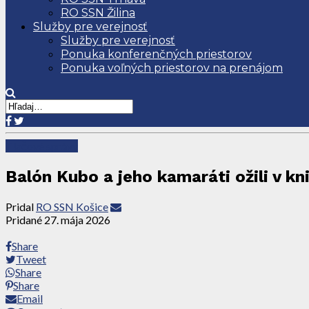
RO SSN Žilina
Služby pre verejnosť
Služby pre verejnosť
Ponuka konferenčných priestorov
Ponuka voľných priestorov na prenájom
Tlačové správy
Balón Kubo a jeho kamaráti ožili v kni
Pridal
RO SSN Košice
Pridané
27. mája 2026
Share
Tweet
Share
Share
Email