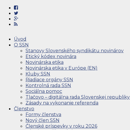
Úvod
O SSN
Stanovy Slovenského syndikátu novinárov
Etický kódex novinára
Novinárska etika
Novinárska etika v Európe (EN)
Kluby SSN
Riadiace orgány SSN
Kontrolná rada SSN
Sociálna pomoc
Tlačovo – digitálna rada Slovenskej republiky
Zásady na vykonanie referenda
Členstvo
Formy členstva
Nový člen SSN
Členské príspevky v roku 2026