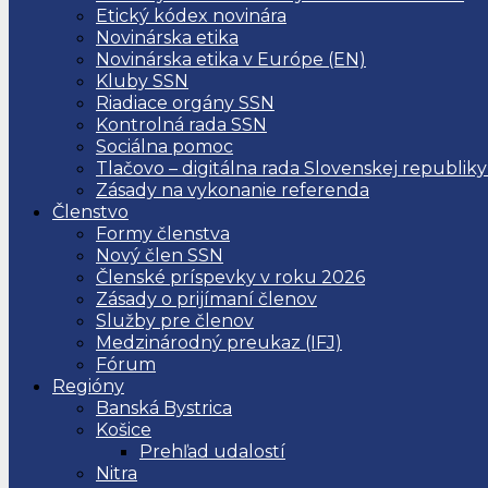
Etický kódex novinára
Novinárska etika
Novinárska etika v Európe (EN)
Kluby SSN
Riadiace orgány SSN
Kontrolná rada SSN
Sociálna pomoc
Tlačovo – digitálna rada Slovenskej republiky
Zásady na vykonanie referenda
Členstvo
Formy členstva
Nový člen SSN
Členské príspevky v roku 2026
Zásady o prijímaní členov
Služby pre členov
Medzinárodný preukaz (IFJ)
Fórum
Regióny
Banská Bystrica
Košice
Prehľad udalostí
Nitra