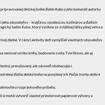
pripravovanej detskej knihe
Balón Kubo a jeho kamaráti
autorky
jeho obyvateľov – krajčírov, vynálezcov, košikárov a ďalších
gický balón Kubo, ktorý vznikne zo zvláštnej látky plnej vetra a
ivej dielne. V rámci aktivity deti vymýšľali vlastných obyvateľov
a venoval vzniku knihy, budovaniu sveta Tvorilkovo, ale aj
lentný, prerušovaný, ale zároveň obohacujúci.
e potrebná ďalšia detská kniha na presýtený trh. Počas tvorby došlo k
a atmosféru rozprávkového príbehu.
si mohli vytvoriť vlastné priestorové papierové výtvory a