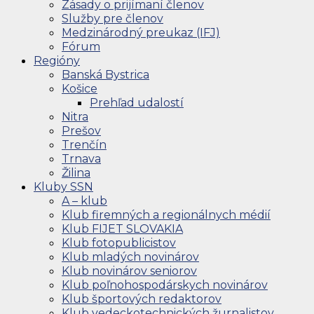
Zásady o prijímaní členov
Služby pre členov
Medzinárodný preukaz (IFJ)
Fórum
Regióny
Banská Bystrica
Košice
Prehľad udalostí
Nitra
Prešov
Trenčín
Trnava
Žilina
Kluby SSN
A – klub
Klub firemných a regionálnych médií
Klub FIJET SLOVAKIA
Klub fotopublicistov
Klub mladých novinárov
Klub novinárov seniorov
Klub poľnohospodárskych novinárov
Klub športových redaktorov
Klub vedeckotechnických žurnalistov