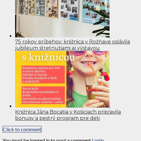
75 rokov príbehov: knižnica v Rožňave oslávila
jubileum stretnutiami aj výstavou
Knižnica Jána Bocatia v Košiciach pripravila
bonusy a pestrý program pre deti
Click to comment
You must be logged in to post a comment
Login