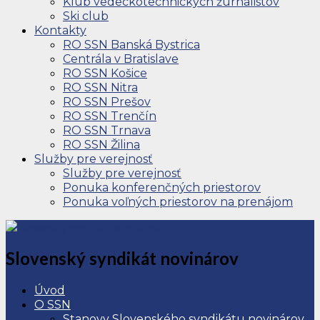
Klub vedeckotechnických žurnalistov
Ski club
Kontakty
RO SSN Banská Bystrica
Centrála v Bratislave
RO SSN Košice
RO SSN Nitra
RO SSN Prešov
RO SSN Trenčín
RO SSN Trnava
RO SSN Žilina
Služby pre verejnosť
Služby pre verejnosť
Ponuka konferenčných priestorov
Ponuka voľných priestorov na prenájom
Slovenský syndikát novinárov
Úvod
O SSN
Stanovy Slovenského syndikátu novinárov