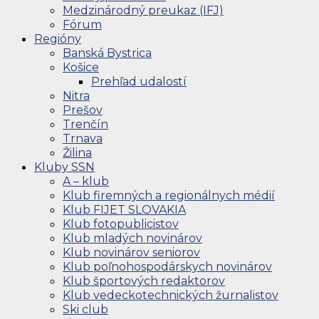
Medzinárodný preukaz (IFJ)
Fórum
Regióny
Banská Bystrica
Košice
Prehľad udalostí
Nitra
Prešov
Trenčín
Trnava
Žilina
Kluby SSN
A – klub
Klub firemných a regionálnych médií
Klub FIJET SLOVAKIA
Klub fotopublicistov
Klub mladých novinárov
Klub novinárov seniorov
Klub poľnohospodárskych novinárov
Klub športových redaktorov
Klub vedeckotechnických žurnalistov
Ski club