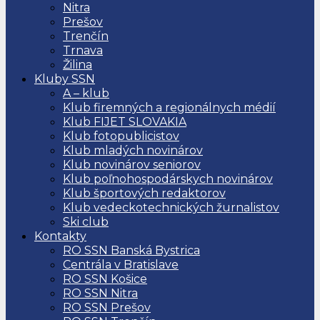
Nitra
Prešov
Trenčín
Trnava
Žilina
Kluby SSN
A – klub
Klub firemných a regionálnych médií
Klub FIJET SLOVAKIA
Klub fotopublicistov
Klub mladých novinárov
Klub novinárov seniorov
Klub poľnohospodárskych novinárov
Klub športových redaktorov
Klub vedeckotechnických žurnalistov
Ski club
Kontakty
RO SSN Banská Bystrica
Centrála v Bratislave
RO SSN Košice
RO SSN Nitra
RO SSN Prešov