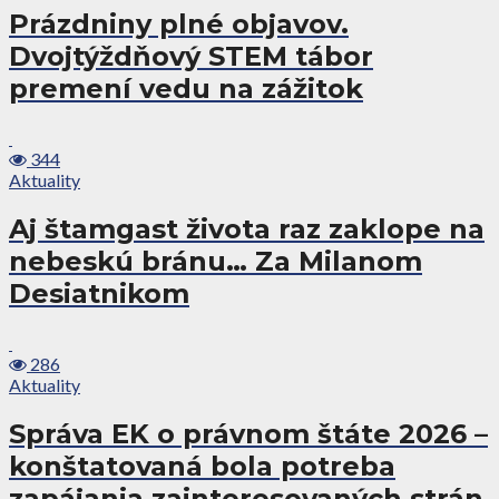
Prázdniny plné objavov.
Dvojtýždňový STEM tábor
premení vedu na zážitok
344
Aktuality
Aj štamgast života raz zaklope na
nebeskú bránu… Za Milanom
Desiatnikom
286
Aktuality
Správa EK o právnom štáte 2026 –
konštatovaná bola potreba
zapájania zainteresovaných strán