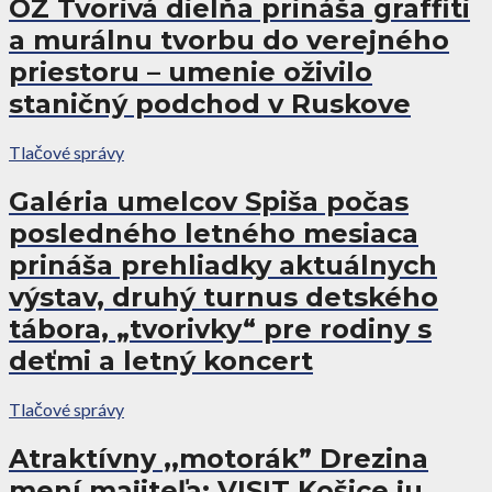
OZ Tvorivá dielňa prináša graffiti
a murálnu tvorbu do verejného
priestoru – umenie oživilo
staničný podchod v Ruskove
Tlačové správy
Galéria umelcov Spiša počas
posledného letného mesiaca
prináša prehliadky aktuálnych
výstav, druhý turnus detského
tábora, „tvorivky“ pre rodiny s
deťmi a letný koncert
Tlačové správy
Atraktívny ,,motorák” Drezina
mení majiteľa: VISIT Košice ju