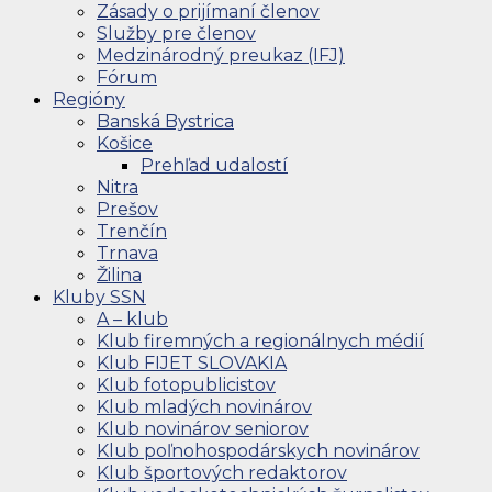
Zásady o prijímaní členov
Služby pre členov
Medzinárodný preukaz (IFJ)
Fórum
Regióny
Banská Bystrica
Košice
Prehľad udalostí
Nitra
Prešov
Trenčín
Trnava
Žilina
Kluby SSN
A – klub
Klub firemných a regionálnych médií
Klub FIJET SLOVAKIA
Klub fotopublicistov
Klub mladých novinárov
Klub novinárov seniorov
Klub poľnohospodárskych novinárov
Klub športových redaktorov