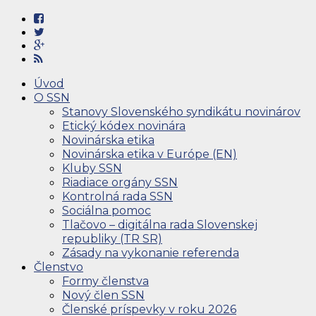
Úvod
O SSN
Stanovy Slovenského syndikátu novinárov
Etický kódex novinára
Novinárska etika
Novinárska etika v Európe (EN)
Kluby SSN
Riadiace orgány SSN
Kontrolná rada SSN
Sociálna pomoc
Tlačovo – digitálna rada Slovenskej
republiky (TR SR)
Zásady na vykonanie referenda
Členstvo
Formy členstva
Nový člen SSN
Členské príspevky v roku 2026