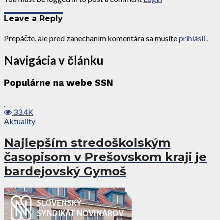
Leave a Reply
Prepáčte, ale pred zanechaním komentára sa musíte
prihlásiť
.
Navigácia v článku
Populárne na webe SSN
33.4K
Aktuality
Najlepším stredoškolským
časopisom v Prešovskom kraji je
bardejovský Gymoš