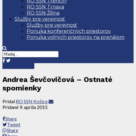
RO SSN Trenčín
RO SSN Trnava
RO SSN Žilina
Služby pre verejnosť
Služby pre verejnosť
Ponuka konferenčných priestorov
Ponuka voľných priestorov na prenájom
Tlačové správy
Andrea Ševčovičová – Ostnaté
spomienky
Pridal
RO SSN Košice
Pridané
9. apríla 2015
Share
Tweet
Share
Share