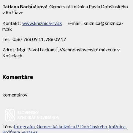
Tatiana Bachňáková
, Gemerská knižnica Pavla Dobšinského
v Rožňave
Kontakt :
www.kniznica-rv.sk
E-mail : kniznica@kniznica-
rv.sk
Tel. : 058/ 788 09 11, 788 09 17
Zdroj : Mgr. Pavol Lackanič, Východoslovenské múzeum v
Košiciach
Komentáre
komentárov
Téma
fotografia
,
Gemerská knižnica P. Dobšinského
,
knižnica
,
Rožňava
,
výstava