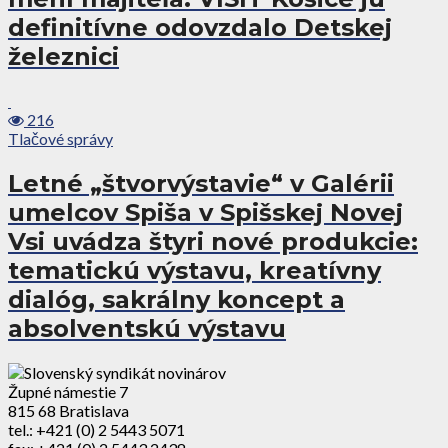
definitívne odovzdalo Detskej
železnici
216
Tlačové správy
Letné „štvorvýstavie“ v Galérii
umelcov Spiša v Spišskej Novej
Vsi uvádza štyri nové produkcie:
tematickú výstavu, kreatívny
dialóg, sakrálny koncept a
absolventskú výstavu
Župné námestie 7
815 68 Bratislava
tel.: +421 (0) 2 5443 5071