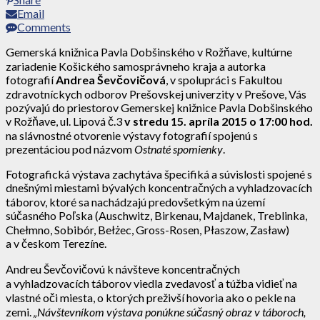
Email
Comments
Gemerská knižnica Pavla Dobšinského v Rožňave, kultúrne
zariadenie Košického samosprávneho kraja a autorka
fotografií
Andrea Ševčovičová
, v spolupráci s Fakultou
zdravotníckych odborov Prešovskej univerzity v Prešove, Vás
pozývajú do priestorov Gemerskej knižnice Pavla Dobšinského
v Rožňave, ul. Lipová č.3
v stredu 15. apríla 2015 o 17:00 hod.
na slávnostné otvorenie výstavy fotografií spojenú s
prezentáciou pod názvom
Ostnaté spomienky
.
Fotografická výstava zachytáva špecifiká a súvislosti spojené s
dnešnými miestami bývalých koncentračných a vyhladzovacích
táborov, ktoré sa nachádzajú predovšetkým na území
súčasného Poľska (Auschwitz, Birkenau, Majdanek, Treblinka,
Chełmno, Sobibór, Bełżec, Gross-Rosen, Płaszow, Zasław)
a v českom Terezíne.
Andreu Ševčovičovú k návšteve koncentračných
a vyhladzovacích táborov viedla zvedavosť a túžba vidieť na
vlastné oči miesta, o ktorých preživší hovoria ako o pekle na
zemi.
„
Návštevníkom výstava ponúkne súčasný obraz v táboroch,