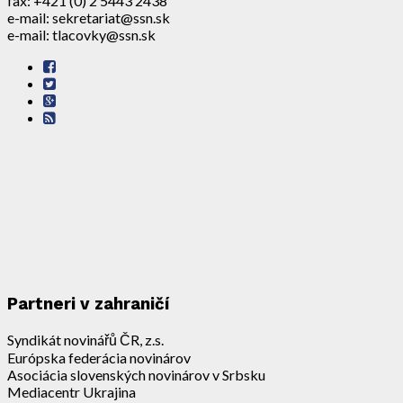
fax: +421 (0) 2 5443 2438
e-mail: sekretariat@ssn.sk
e-mail: tlacovky@ssn.sk
Partneri v zahraničí
Syndikát novinářů ČR, z.s.
Európska federácia novinárov
Asociácia slovenských novinárov v Srbsku
Mediacentr Ukrajina