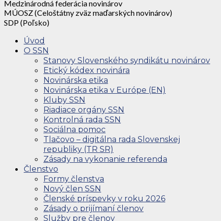
Medzinárodná federácia novinárov
MÚOSZ (Celoštátny zväz maďarských novinárov)
SDP (Poľsko)
Úvod
O SSN
Stanovy Slovenského syndikátu novinárov
Etický kódex novinára
Novinárska etika
Novinárska etika v Európe (EN)
Kluby SSN
Riadiace orgány SSN
Kontrolná rada SSN
Sociálna pomoc
Tlačovo – digitálna rada Slovenskej
republiky (TR SR)
Zásady na vykonanie referenda
Členstvo
Formy členstva
Nový člen SSN
Členské príspevky v roku 2026
Zásady o prijímaní členov
Služby pre členov