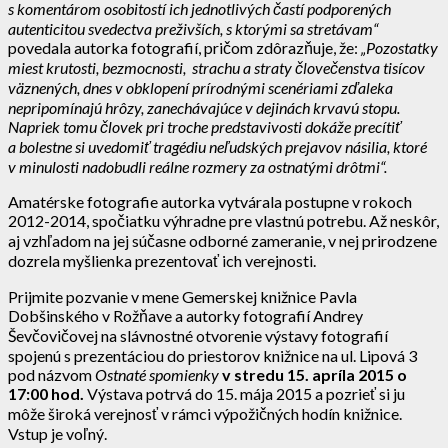
s komentárom osobitostí ich jednotlivých častí podporených
autenticitou svedectva preživších, s ktorými sa stretávam“
povedala autorka fotografií, pričom zdôrazňuje, že:
„Pozostatky
miest krutosti, bezmocnosti, strachu a straty človečenstva tisícov
väznených, dnes v obklopení prírodnými scenériami zďaleka
nepripomínajú hrôzy, zanechávajúce v dejinách krvavú stopu.
Napriek tomu človek pri troche predstavivosti dokáže precítiť
a bolestne si uvedomiť tragédiu neľudských prejavov násilia, ktoré
v minulosti nadobudli reálne rozmery za ostnatými drôtmi“.
Amatérske fotografie autorka vytvárala postupne v rokoch
2012-2014, spočiatku výhradne pre vlastnú potrebu. Až neskôr,
aj vzhľadom na jej súčasne odborné zameranie, v nej prirodzene
dozrela myšlienka prezentovať ich verejnosti.
Prijmite pozvanie v mene Gemerskej knižnice Pavla
Dobšinského v Rožňave a autorky fotografií Andrey
Ševčovičovej na slávnostné otvorenie výstavy fotografií
spojenú s prezentáciou do priestorov knižnice na ul. Lipová 3
pod názvom
Ostnaté spomienky
v stredu 15. apríla 2015 o
17:00 hod.
Výstava potrvá do 15. mája 2015 a pozrieť si ju
môže široká verejnosť v rámci výpožičných hodín knižnice.
Vstup je voľný.