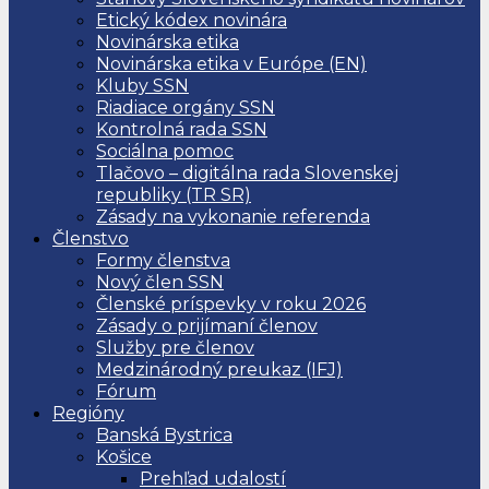
Etický kódex novinára
Novinárska etika
Novinárska etika v Európe (EN)
Kluby SSN
Riadiace orgány SSN
Kontrolná rada SSN
Sociálna pomoc
Tlačovo – digitálna rada Slovenskej
republiky (TR SR)
Zásady na vykonanie referenda
Členstvo
Formy členstva
Nový člen SSN
Členské príspevky v roku 2026
Zásady o prijímaní členov
Služby pre členov
Medzinárodný preukaz (IFJ)
Fórum
Regióny
Banská Bystrica
Košice
Prehľad udalostí