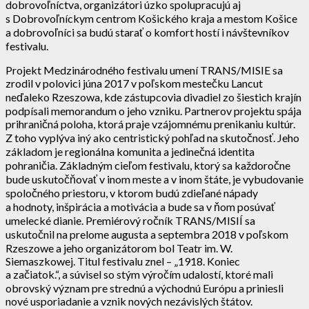
dobrovoľníctva, organizátori úzko spolupracujú aj
s Dobrovoľníckym centrom Košického kraja a mestom Košice
a dobrovoľníci sa budú starať o komfort hostí i návštevníkov
festivalu.
Projekt Medzinárodného festivalu umení TRANS/MISIE sa
zrodil v polovici júna 2017 v poľskom mestečku Lancut
neďaleko Rzeszowa, kde zástupcovia divadiel zo šiestich krajín
podpísali memorandum o jeho vzniku. Partnerov projektu spája
prihraničná poloha, ktorá praje vzájomnému prenikaniu kultúr.
Z toho vyplýva iný ako centristický pohľad na skutočnosť. Jeho
základom je regionálna komunita a jedinečná identita
pohraničia. Základným cieľom festivalu, ktorý sa každoročne
bude uskutočňovať v inom meste a v inom štáte, je vybudovanie
spoločného priestoru, v ktorom budú zdieľané nápady
a hodnoty, inšpirácia a motivácia a bude sa v ňom posúvať
umelecké dianie. Premiérový ročník TRANS/MISIÍ sa
uskutočnil na prelome augusta a septembra 2018 v poľskom
Rzeszowe a jeho organizátorom bol Teatr im. W.
Siemaszkowej. Titul festivalu znel – „1918. Koniec
a začiatok.“, a súvisel so stým výročím udalostí, ktoré mali
obrovský význam pre strednú a východnú Európu a priniesli
nové usporiadanie a vznik nových nezávislých štátov.