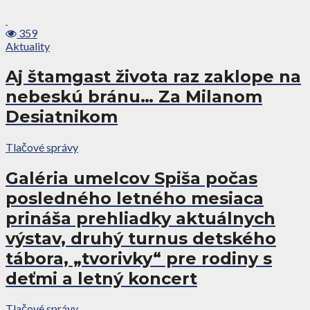
359
Aktuality
Aj štamgast života raz zaklope na
nebeskú bránu… Za Milanom
Desiatnikom
Tlačové správy
Galéria umelcov Spiša počas
posledného letného mesiaca
prináša prehliadky aktuálnych
výstav, druhý turnus detského
tábora, „tvorivky“ pre rodiny s
deťmi a letný koncert
Tlačové správy