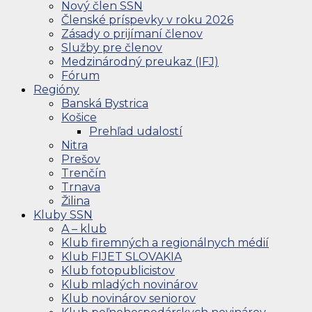
Nový člen SSN
Členské príspevky v roku 2026
Zásady o prijímaní členov
Služby pre členov
Medzinárodný preukaz (IFJ)
Fórum
Regióny
Banská Bystrica
Košice
Prehľad udalostí
Nitra
Prešov
Trenčín
Trnava
Žilina
Kluby SSN
A – klub
Klub firemných a regionálnych médií
Klub FIJET SLOVAKIA
Klub fotopublicistov
Klub mladých novinárov
Klub novinárov seniorov