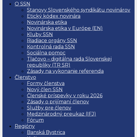
O SSN
Stanovy Slovenského syndikátu novinárov
Etický kódex novinára
Novinárska etika
Novinárska etika v Európe (EN)
Kluby SSN
Riadiace orgány SSN
Kontrolná rada SSN
Sociálna pomoc
Tlačovo – digitálna rada Slovenskej
republiky (TR SR)
Zásady na vykonanie referenda
Členstvo
Formy členstva
Nový člen SSN
Členské príspevky v roku 2026
Zásady o prijímaní členov
Služby pre členov
Medzinárodný preukaz (IFJ)
Fórum
Regióny
Banská Bystrica