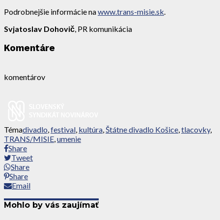
Podrobnejšie informácie na
www.trans-misie.sk
.
Svjatoslav Dohovič
, PR komunikácia
Komentáre
komentárov
Téma
divadlo
,
festival
,
kultúra
,
Štátne divadlo Košice
,
tlacovky
,
TRANS/MISIE
,
umenie
Share
Tweet
Share
Share
Email
Mohlo by vás zaujímať