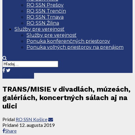
RO SSN Prešov
RO SSN Trenčín
RO SSN Trnava
RO SSN Žilina
Služby pre verejnosť
Služby pre verejnosť
Ponuka konferenčných priestorov
Ponuka voľných priestorov na prenájom
Tlačové správy
TRANS/MISIE v divadlách, múzeách,
galériách, koncertných sálach aj na
ulici
Pridal
RO SSN Košice
Pridané
12. augusta 2019
Share