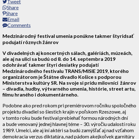
Tweet
Share
Share
Email
Comments
Medzinárodný festival umenia ponúkne takmer štyridsať
podujatí rôznych žánrov
V divadelných aj koncertných sálach, galériách, múzeách,
ale aj na ulici sa budú od 8. do 14. septembra 2019
odohrávať takmer štyri desiatky podujatí
Medzinárodného festivalu TRANS/MISIE 2019, ktorého
organizátorom je Štátne divadlo Košice s podporou
Ministerstva kultúry SR. Na svoje si prídu milovníci žánrov
– divadla, hudby, výtvarného umenia, histórie, street artu,
filmu hraného i dokumentárneho.
Podobne ako pred rokom pri premiérovom ročníku spoločného
projektu divadiel so šiestich krajín v poľskom Rzeszowe, aj
v tomto roku bude festival prebiehať formou národných dní
a bude venovaný jednej hlavnej téme – 30. výročiu udalostí roku
1989. Umelci, ale aj iní aktéri sa budú zamýšľať aj nad vzťahom
demokracia verzus diktatúra, nad pádom akejkoľvek garnitúry