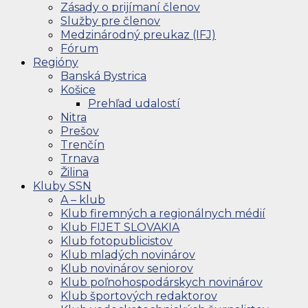
Zásady o prijímaní členov
Služby pre členov
Medzinárodný preukaz (IFJ)
Fórum
Regióny
Banská Bystrica
Košice
Prehľad udalostí
Nitra
Prešov
Trenčín
Trnava
Žilina
Kluby SSN
A – klub
Klub firemných a regionálnych médií
Klub FIJET SLOVAKIA
Klub fotopublicistov
Klub mladých novinárov
Klub novinárov seniorov
Klub poľnohospodárskych novinárov
Klub športových redaktorov