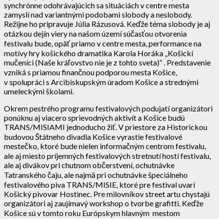
synchrónne odohrávajúcich sa situáciách v centre mesta
zamyslí nad variantnými podobami slobody a neslobody.
Režijne ho pripravuje Júlia Rázusová. Keďže téma slobody je aj
otázkou dejín viery na našom území súčasťou otvorenia
festivalu bude, opäť priamo v centre mesta, performance na
motívy hry košického dramatika Karola Horáka „Košickí
mučeníci (Naše kráľovstvo nie je z tohto sveta)“ . Predstavenie
vzniká s priamou finančnou podporou mesta Košice,
v spolupráci s Arcibiskupským úradom Košice a strednými
umeleckými školami.
Okrem pestrého programu festivalových podujatí organizátori
ponúknu aj viacero sprievodných aktivít a Košice budú
TRANS/MISIAMI jednoducho žiť. V priestore za Historickou
budovou Štátneho divadla Košice vyrastie festivalové
mestečko, ktoré bude nielen informačným centrom festivalu,
ale aj miesto príjemných festivalových stretnutí hostí festivalu,
ale aj divákov pri chutnom občerstvení, ochutnávke
Tatranského čaju, ale najmä pri ochutnávke špeciálneho
festivalového piva TRANS/MISIE, ktoré pre festival uvarí
Košický pivovar Hostinec. Pre milovníkov street artu chystajú
organizátori aj zaujímavý workshop o tvorbe grafitti. Keďže
Košice sú v tomto roku Európskym hlavným mestom