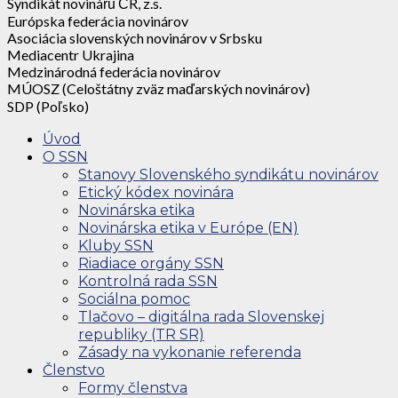
Syndikát novinářů ČR, z.s.
Európska federácia novinárov
Asociácia slovenských novinárov v Srbsku
Mediacentr Ukrajina
Medzinárodná federácia novinárov
MÚOSZ (Celoštátny zväz maďarských novinárov)
SDP (Poľsko)
Úvod
O SSN
Stanovy Slovenského syndikátu novinárov
Etický kódex novinára
Novinárska etika
Novinárska etika v Európe (EN)
Kluby SSN
Riadiace orgány SSN
Kontrolná rada SSN
Sociálna pomoc
Tlačovo – digitálna rada Slovenskej
republiky (TR SR)
Zásady na vykonanie referenda
Členstvo
Formy členstva