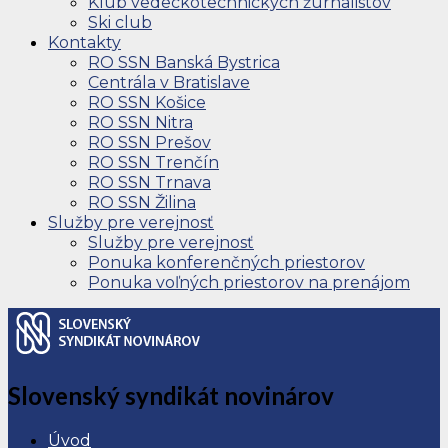
Klub vedeckotechnických žurnalistov
Ski club
Kontakty
RO SSN Banská Bystrica
Centrála v Bratislave
RO SSN Košice
RO SSN Nitra
RO SSN Prešov
RO SSN Trenčín
RO SSN Trnava
RO SSN Žilina
Služby pre verejnosť
Služby pre verejnosť
Ponuka konferenčných priestorov
Ponuka voľných priestorov na prenájom
Slovenský syndikát novinárov
Úvod