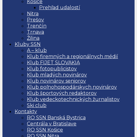
Košice
Prehľad udalostí
Nitra
Prešov
Trenčín
Trnava
Žilina
Kluby SSN
A – klub
Klub firemných a regionálnych médií
Klub FIJET SLOVAKIA
Klub fotopublicistov
Klub mladých novinárov
Klub novinárov seniorov
Klub poľnohospodárskych novinárov
Klub športových redaktorov
Klub vedeckotechnických žurnalistov
Ski club
Kontakty
RO SSN Banská Bystrica
Centrála v Bratislave
RO SSN Košice
RO SSN Nitra