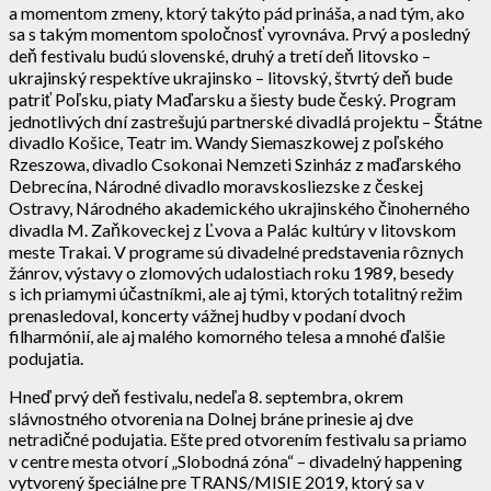
a momentom zmeny, ktorý takýto pád prináša, a nad tým, ako
sa s takým momentom spoločnosť vyrovnáva. Prvý a posledný
deň festivalu budú slovenské, druhý a tretí deň litovsko –
ukrajinský respektíve ukrajinsko – litovský, štvrtý deň bude
patriť Poľsku, piaty Maďarsku a šiesty bude český. Program
jednotlivých dní zastrešujú partnerské divadlá projektu – Štátne
divadlo Košice, Teatr im. Wandy Siemaszkowej z poľského
Rzeszowa, divadlo Csokonai Nemzeti Szinház z maďarského
Debrecína, Národné divadlo moravskosliezske z českej
Ostravy, Národného akademického ukrajinského činoherného
divadla M. Zaňkoveckej z Ľvova a Palác kultúry v litovskom
meste Trakai. V programe sú divadelné predstavenia rôznych
žánrov, výstavy o zlomových udalostiach roku 1989, besedy
s ich priamymi účastníkmi, ale aj tými, ktorých totalitný režim
prenasledoval, koncerty vážnej hudby v podaní dvoch
filharmónií, ale aj malého komorného telesa a mnohé ďalšie
podujatia.
Hneď prvý deň festivalu, nedeľa 8. septembra, okrem
slávnostného otvorenia na Dolnej bráne prinesie aj dve
netradičné podujatia. Ešte pred otvorením festivalu sa priamo
v centre mesta otvorí „Slobodná zóna“ – divadelný happening
vytvorený špeciálne pre TRANS/MISIE 2019, ktorý sa v