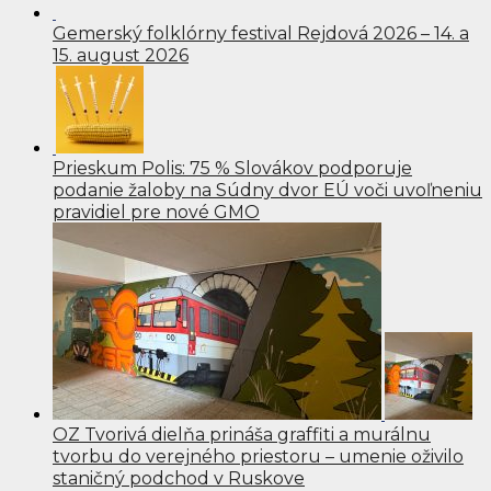
Gemerský folklórny festival Rejdová 2026 – 14. a
15. august 2026
Prieskum Polis: 75 % Slovákov podporuje
podanie žaloby na Súdny dvor EÚ voči uvoľneniu
pravidiel pre nové GMO
OZ Tvorivá dielňa prináša graffiti a murálnu
tvorbu do verejného priestoru – umenie oživilo
staničný podchod v Ruskove