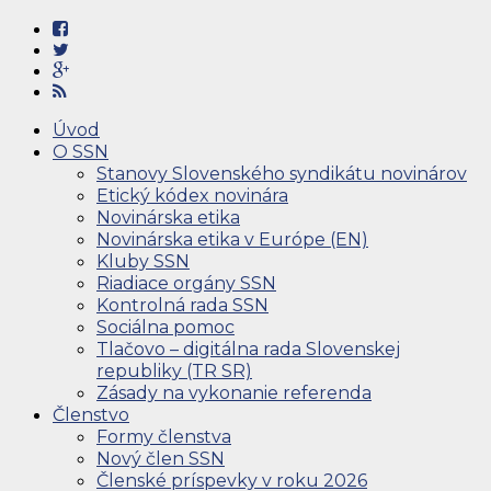
Úvod
O SSN
Stanovy Slovenského syndikátu novinárov
Etický kódex novinára
Novinárska etika
Novinárska etika v Európe (EN)
Kluby SSN
Riadiace orgány SSN
Kontrolná rada SSN
Sociálna pomoc
Tlačovo – digitálna rada Slovenskej
republiky (TR SR)
Zásady na vykonanie referenda
Členstvo
Formy členstva
Nový člen SSN
Členské príspevky v roku 2026