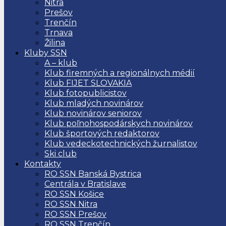
Nitra
Prešov
Trenčín
Trnava
Žilina
Kluby SSN
A – klub
Klub firemných a regionálnych médií
Klub FIJET SLOVAKIA
Klub fotopublicistov
Klub mladých novinárov
Klub novinárov seniorov
Klub poľnohospodárskych novinárov
Klub športových redaktorov
Klub vedeckotechnických žurnalistov
Ski club
Kontakty
RO SSN Banská Bystrica
Centrála v Bratislave
RO SSN Košice
RO SSN Nitra
RO SSN Prešov
RO SSN Trenčín