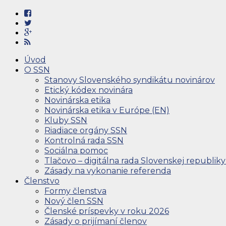
Úvod
O SSN
Stanovy Slovenského syndikátu novinárov
Etický kódex novinára
Novinárska etika
Novinárska etika v Európe (EN)
Kluby SSN
Riadiace orgány SSN
Kontrolná rada SSN
Sociálna pomoc
Tlačovo – digitálna rada Slovenskej republiky
Zásady na vykonanie referenda
Členstvo
Formy členstva
Nový člen SSN
Členské príspevky v roku 2026
Zásady o prijímaní členov