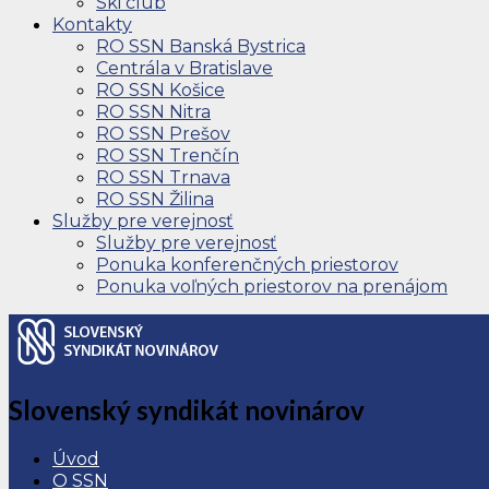
Ski club
Kontakty
RO SSN Banská Bystrica
Centrála v Bratislave
RO SSN Košice
RO SSN Nitra
RO SSN Prešov
RO SSN Trenčín
RO SSN Trnava
RO SSN Žilina
Služby pre verejnosť
Služby pre verejnosť
Ponuka konferenčných priestorov
Ponuka voľných priestorov na prenájom
Slovenský syndikát novinárov
Úvod
O SSN