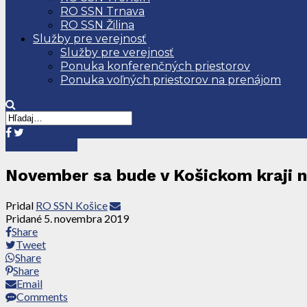
RO SSN Trnava
RO SSN Žilina
Služby pre verejnosť
Služby pre verejnosť
Ponuka konferenčných priestorov
Ponuka voľných priestorov na prenájom
Tlačové správy
November sa bude v Košickom kraji ni
Pridal
RO SSN Košice
Pridané
5. novembra 2019
Share
Tweet
Share
Share
Email
Comments