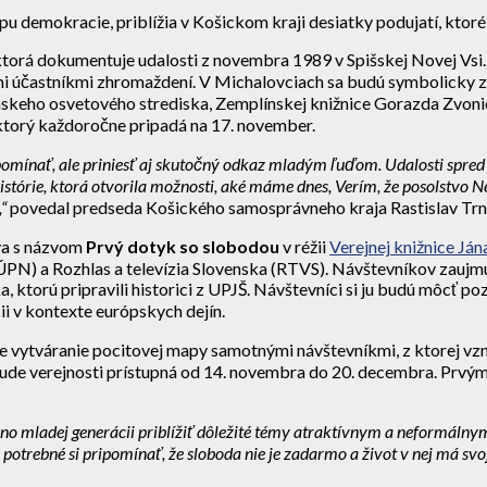
pu demokracie, priblížia v Košickom kraji desiatky podujatí, ktoré
u, ktorá dokumentuje udalosti z novembra 1989 v Spišskej Novej V
mi účastníkmi zhromaždení. V Michalovciach sa budú symbolicky 
línskeho osvetového strediska, Zemplínskej knižnice Gorazda Zv
 ktorý každoročne pripadá na 17. november.
 spomínať, ale priniesť aj skutočný odkaz mladým ľuďom. Udalosti spred
istórie, ktorá otvorila možnosti, aké máme dnes, Verím, že posolstvo 
,“
povedal predseda Košického samosprávneho kraja Rastislav Trn
va s názvom
Prvý dotyk so slobodou
v réžii
Verejnej knižnice Ján
ÚPN) a Rozhlas a televízia Slovenska (RTVS). Návštevníkov zaujm
orú pripravili historici z UPJŠ. Návštevníci si ju budú môcť pozri
i v kontexte európskych dejín.
je vytváranie pocitovej mapy samotnými návštevníkmi, z ktorej vz
ude verejnosti prístupná od 14. novembra do 20. decembra. Prvým
o mladej generácii priblížiť dôležité témy atraktívnym a neformálnym
potrebné si pripomínať, že sloboda nie je zadarmo a život v nej má svo