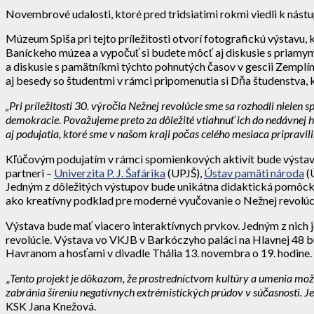
Novembrové udalosti, ktoré pred tridsiatimi rokmi viedli k nástu
Múzeum Spiša pri tejto príležitosti otvorí fotografickú výstav
Baníckeho múzea a vypočuť si budete môcť aj diskusie s priamy
a diskusie s pamätníkmi týchto pohnutých časov v gescii Zemp
aj besedy so študentmi v rámci pripomenutia si Dňa študenstva,
„Pri príležitosti 30. výročia Nežnej revolúcie sme sa rozhodli nielen
demokracie. Považujeme preto za dôležité vtiahnuť ich do nedávnej h
aj podujatia, ktoré sme v našom kraji počas celého mesiaca pripravili
Kľúčovým podujatím v rámci spomienkových aktivít bude výsta
partneri –
Univerzita P. J. Šafárika
(UPJŠ),
Ústav pamäti národa
(
Jedným z dôležitých výstupov bude unikátna didaktická pomôcka, kt
ako kreatívny podklad pre moderné vyučovanie o Nežnej revolúci
Výstava bude mať viacero interaktívnych prvkov. Jedným z nich 
revolúcie. Výstava vo VKJB v Barkóczyho paláci na Hlavnej 48 b
Havranom a hosťami v divadle Thália 13. novembra o 19. hodine.
„
Tento projekt je dôkazom, že prostredníctvom kultúry a umenia možn
zabránia šíreniu
negatívnych extrémistických prúdov v súčasnosti. Je 
KSK Jana Knežová.