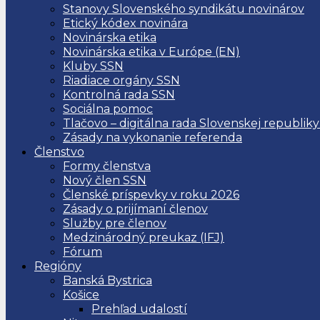
Stanovy Slovenského syndikátu novinárov
Etický kódex novinára
Novinárska etika
Novinárska etika v Európe (EN)
Kluby SSN
Riadiace orgány SSN
Kontrolná rada SSN
Sociálna pomoc
Tlačovo – digitálna rada Slovenskej republiky
Zásady na vykonanie referenda
Členstvo
Formy členstva
Nový člen SSN
Členské príspevky v roku 2026
Zásady o prijímaní členov
Služby pre členov
Medzinárodný preukaz (IFJ)
Fórum
Regióny
Banská Bystrica
Košice
Prehľad udalostí