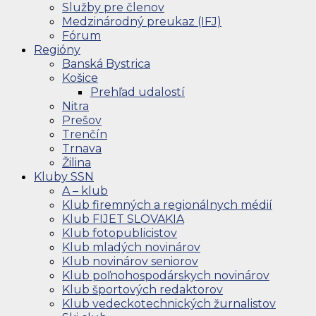
Služby pre členov
Medzinárodný preukaz (IFJ)
Fórum
Regióny
Banská Bystrica
Košice
Prehľad udalostí
Nitra
Prešov
Trenčín
Trnava
Žilina
Kluby SSN
A – klub
Klub firemných a regionálnych médií
Klub FIJET SLOVAKIA
Klub fotopublicistov
Klub mladých novinárov
Klub novinárov seniorov
Klub poľnohospodárskych novinárov
Klub športových redaktorov
Klub vedeckotechnických žurnalistov