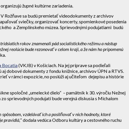
 organizujú župné kultúrne zariadenia.
si. V Rožňave sa budú premietať videodokumenty z archívov
zapaľovať sviečky, organizovať koncerty, spomienkové posedenia
onického a Zemplínskeho múzea. Sprievodnými podujatiami budú
 tridsiatich rokov znamenali pád socialistického režimu a nástup
Nežnej reolúcie bude rezonovať v celom kraji, a že nám ho pripomenú
ka.
a Bocatia
(VKJB) v Košiciach. Na jej príprave sa podieľali
ú aj dobové dokumenty z fondu knižnice, archívov ÚPN a RTVS.
eť v rámci expozície, no poslúži aj učiteľom dejepisu a histórie
nikne spoločné „umelecké dielo“ – pamätník k 30. výročiu Nežnej
 zo sprievodných podujatí bude verejná diskusia s Michalom
 spôsobom, vzdelávať ich a posilňovať v nich hodnoty, ktoré
je pravidlá,
“ dodala vedúca Odboru kultúry a cestovného ruchu