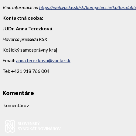
Viac informácií na
https://web.vucke.sk/sk/kompetencie/kultura/akt
Kontaktná osoba:
JUDr. Anna Terezková
Hovorca predsedu KSK
Košický samosprávny kraj
Email:
anna.terezkova@vucke.sk
Tel: +421 918 766 004
Komentáre
komentárov