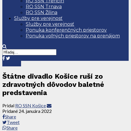
RO SSN Trenčín
RO SSN Trnava
RO SSN Žilina
Služby pre verejnosť
Služby pre verejnosť
Ponuka konferenčných priestorov
Ponuka voľných priestorov na prenájom
Aktuality
Štátne divadlo Košice ruší zo
zdravotných dôvodov baletné
predstavenia
Pridal
RO SSN Košice
Pridané
24. januára 2022
Share
Tweet
Share