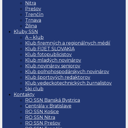
Nitra
Prešov
Trenčín
Trnava
Žilina
Kluby SSN
A – klub
Klub firemných a regionálnych médií
Klub FIJET SLOVAKIA
Klub fotopublicistov
Klub mladých novinárov
Klub novinárov seniorov
Klub poľnohospodárskych novinárov
Klub športových redaktorov
Klub vedeckotechnických žurnalistov
Ski club
Kontakty
RO SSN Banská Bystrica
Centrála v Bratislave
RO SSN Košice
RO SSN Nitra
RO SSN Prešov