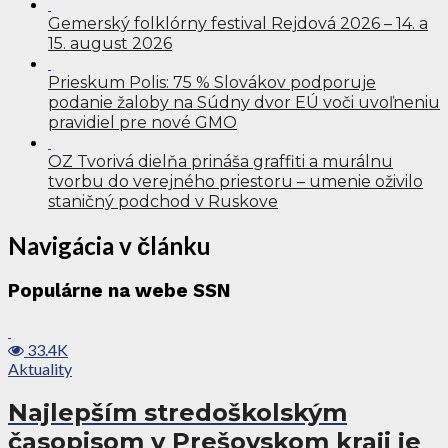
Gemerský folklórny festival Rejdová 2026 – 14. a
15. august 2026
Prieskum Polis: 75 % Slovákov podporuje
podanie žaloby na Súdny dvor EÚ voči uvoľneniu
pravidiel pre nové GMO
OZ Tvorivá dielňa prináša graffiti a murálnu
tvorbu do verejného priestoru – umenie oživilo
staničný podchod v Ruskove
Navigácia v článku
Populárne na webe SSN
33.4K
Aktuality
Najlepším stredoškolským
časopisom v Prešovskom kraji je