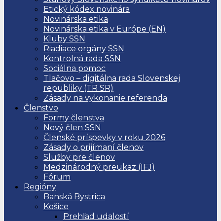
Etický kódex novinára
Novinárska etika
Novinárska etika v Európe (EN)
Kluby SSN
Riadiace orgány SSN
Kontrolná rada SSN
Sociálna pomoc
Tlačovo – digitálna rada Slovenskej
republiky (TR SR)
Zásady na vykonanie referenda
Členstvo
Formy členstva
Nový člen SSN
Členské príspevky v roku 2026
Zásady o prijímaní členov
Služby pre členov
Medzinárodný preukaz (IFJ)
Fórum
Regióny
Banská Bystrica
Košice
Prehľad udalostí