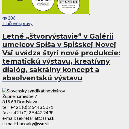
286
Tlačové správy
Letné „štvorvýstavie“ v Galérii
umelcov Spiša v Spišskej Novej
Vsi uvádza štyri nové produkcie:
tematickú výstavu, kreatívny
dialóg, sakrálny koncept a
absolventskú výstavu
Župné námestie 7
815 68 Bratislava
tel.: +421 (0) 2 5443 5071
fax: +421 (0) 2 5443 2438
e-mail: sekretariat@ssn.sk
e-mail: tlacovky@ssn.sk