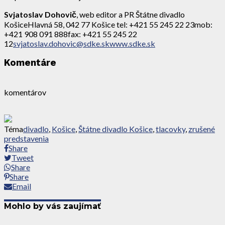
Svjatoslav Dohovič
, web editor a PR Štátne divadlo
KošiceHlavná 58, 042 77 Košice tel: +421 55 245 22 23mob:
+421 908 091 888fax: +421 55 245 22
12
svjatoslav.dohovic@sdke.sk
www.sdke.sk
Komentáre
komentárov
Téma
divadlo
,
Košice
,
Štátne divadlo Košice
,
tlacovky
,
zrušené
predstavenia
Share
Tweet
Share
Share
Email
Mohlo by vás zaujímať