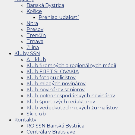
Banská Bystrica
Košice
Prehľad udalostí
Nitra
Prešov
Trenčín
Trnava
Žilina
Kluby SSN
A – klub
Klub firemných a regionálnych médií
Klub FIJET SLOVAKIA
Klub fotopublicistov
Klub mladých novinárov
Klub novinárov seniorov
Klub poľnohospodárskych novinárov
Klub športových redaktorov
Klub vedeckotechnických žurnalistov
Ski club
Kontakty
RO SSN Banská Bystrica
Centrála v Bratislave