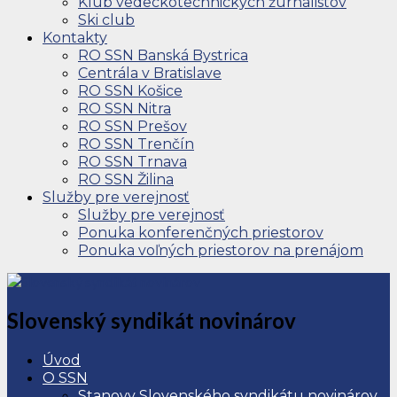
Klub vedeckotechnických žurnalistov
Ski club
Kontakty
RO SSN Banská Bystrica
Centrála v Bratislave
RO SSN Košice
RO SSN Nitra
RO SSN Prešov
RO SSN Trenčín
RO SSN Trnava
RO SSN Žilina
Služby pre verejnosť
Služby pre verejnosť
Ponuka konferenčných priestorov
Ponuka voľných priestorov na prenájom
Slovenský syndikát novinárov
Úvod
O SSN
Stanovy Slovenského syndikátu novinárov