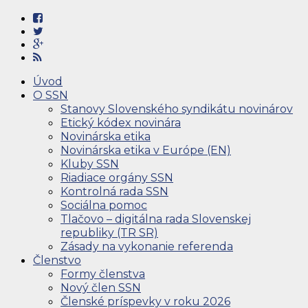
Úvod
O SSN
Stanovy Slovenského syndikátu novinárov
Etický kódex novinára
Novinárska etika
Novinárska etika v Európe (EN)
Kluby SSN
Riadiace orgány SSN
Kontrolná rada SSN
Sociálna pomoc
Tlačovo – digitálna rada Slovenskej
republiky (TR SR)
Zásady na vykonanie referenda
Členstvo
Formy členstva
Nový člen SSN
Členské príspevky v roku 2026