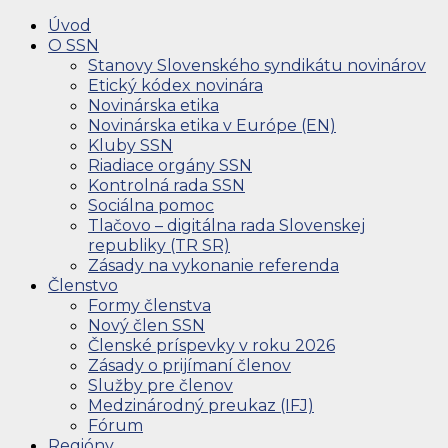
Úvod
O SSN
Stanovy Slovenského syndikátu novinárov
Etický kódex novinára
Novinárska etika
Novinárska etika v Európe (EN)
Kluby SSN
Riadiace orgány SSN
Kontrolná rada SSN
Sociálna pomoc
Tlačovo – digitálna rada Slovenskej
republiky (TR SR)
Zásady na vykonanie referenda
Členstvo
Formy členstva
Nový člen SSN
Členské príspevky v roku 2026
Zásady o prijímaní členov
Služby pre členov
Medzinárodný preukaz (IFJ)
Fórum
Regióny