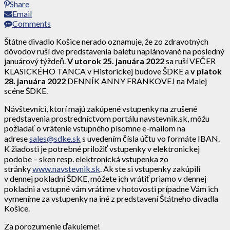
Share
Email
Comments
Štátne divadlo Košice nerado oznamuje, že zo zdravotných
dôvodov ruší dve predstavenia baletu naplánované na posledný
januárový týždeň.
V utorok 25. januára 2022
sa ruší VEČER
KLASICKÉHO TANCA v Historickej budove ŠDKE a
v piatok
28. januára 2022
DENNÍK ANNY FRANKOVEJ na Malej
scéne ŠDKE.
Návštevníci, ktorí majú zakúpené vstupenky na zrušené
predstavenia prostredníctvom portálu navstevnik.sk, môžu
požiadať o vrátenie vstupného písomne e-mailom na
adrese
sales@sdke.sk
s uvedením čísla účtu vo formáte IBAN.
K žiadosti je potrebné priložiť vstupenky v elektronickej
podobe – sken resp. elektronická vstupenka zo
stránky
www.navstevnik.sk
. Ak ste si vstupenky zakúpili
v dennej pokladni ŠDKE, môžete ich vrátiť priamo v dennej
pokladni a vstupné vám vrátime v hotovosti prípadne Vám ich
vymeníme za vstupenky na iné z predstavení Štátneho divadla
Košice.
Za porozumenie ďakujeme!