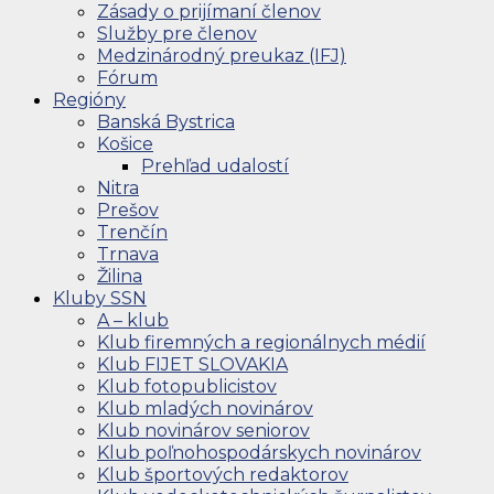
Zásady o prijímaní členov
Služby pre členov
Medzinárodný preukaz (IFJ)
Fórum
Regióny
Banská Bystrica
Košice
Prehľad udalostí
Nitra
Prešov
Trenčín
Trnava
Žilina
Kluby SSN
A – klub
Klub firemných a regionálnych médií
Klub FIJET SLOVAKIA
Klub fotopublicistov
Klub mladých novinárov
Klub novinárov seniorov
Klub poľnohospodárskych novinárov
Klub športových redaktorov