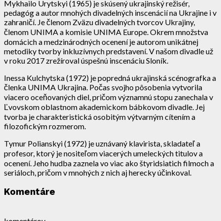
Mykhailo Urytskyi (1965) je skúsený ukrajinský režisér,
pedagóg a autor mnohých divadelných inscenácií na Ukrajine i v
zahraničí. Je členom Zväzu divadelných tvorcov Ukrajiny,
členom UNIMA a komisie UNIMA Europe. Okrem množstva
domácich a medzinárodných ocenení je autorom unikátnej
metodiky tvorby inkluzívnych predstavení. V našom divadle už
v roku 2017 zrežíroval úspešnú inscenáciu Sloník.
Inessa Kulchytska (1972) je popredná ukrajinská scénografka a
členka UNIMA Ukrajina. Počas svojho pôsobenia vytvorila
viacero oceňovaných diel, pričom významnú stopu zanechala v
Ľvovskom oblastnom akademickom bábkovom divadle. Jej
tvorba je charakteristická osobitým výtvarným cítením a
filozofickým rozmerom.
Tymur Polianskyi (1972) je uznávaný klavirista, skladateľ a
profesor, ktorý je nositeľom viacerých umeleckých titulov a
ocenení. Jeho hudba zaznela vo viac ako štyridsiatich filmoch a
seriáloch, pričom v mnohých z nich aj herecky účinkoval.
Komentáre
komentárov