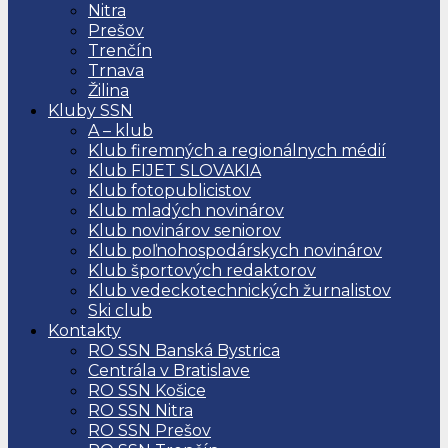
Nitra
Prešov
Trenčín
Trnava
Žilina
Kluby SSN
A – klub
Klub firemných a regionálnych médií
Klub FIJET SLOVAKIA
Klub fotopublicistov
Klub mladých novinárov
Klub novinárov seniorov
Klub poľnohospodárskych novinárov
Klub športových redaktorov
Klub vedeckotechnických žurnalistov
Ski club
Kontakty
RO SSN Banská Bystrica
Centrála v Bratislave
RO SSN Košice
RO SSN Nitra
RO SSN Prešov