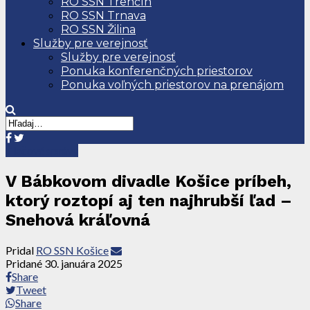
RO SSN Trenčín
RO SSN Trnava
RO SSN Žilina
Služby pre verejnosť
Služby pre verejnosť
Ponuka konferenčných priestorov
Ponuka voľných priestorov na prenájom
Tlačové správy
V Bábkovom divadle Košice príbeh,
ktorý roztopí aj ten najhrubší ľad –
Snehová kráľovná
Pridal
RO SSN Košice
Pridané
30. januára 2025
Share
Tweet
Share