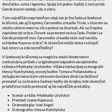
dievčatko, soba i laponku. Spája ich jedno: každý z nich pridá
Gerde kúsok nádeje, sily a viery.
Tým najväčším nepriateľom však nie je iba ľadová Snehová
kráľovná, ale aj črepinky čarovného zrkadla Trola, v ktorom sa
všetko dobré mení na zlé a pekné na škaredé. Ak sa črepina
zapichne do srdca, človek sa premení na kus ľadu. Podarí sa
Gerde prelomiť moc čarovného zrkadla skôr, než navždy
ochladne Kayovo srdce? A skutočne môže láska roztopiť
ľad, ktorý sa zdá nezničiteľný?
V Snehovej kráľovnej sa magicky snúbi Andersenov
svetoznámy príbeh s originálnymi nápadmi ukrajinského
režiséra Mykhaila Urytského. Vďaka fantazijnej scénografii
Inessy Kulchytskej, snovej hudbe Tymura Polianskeho a
strhujúcim hereckým výkonom dostanú diváci príležitosť
presunúť sa za hranice bežnej reality do krajiny, kde skutočné
priateľstvo môže prekonať aj tie najväčšie prekážky.
Scenár a réžia: Mykhailo Urytskyi
Preklad: Ivana Kupková
Dramaturgia: Ivan Sogel
Scénografia: Inessa Kulchytska