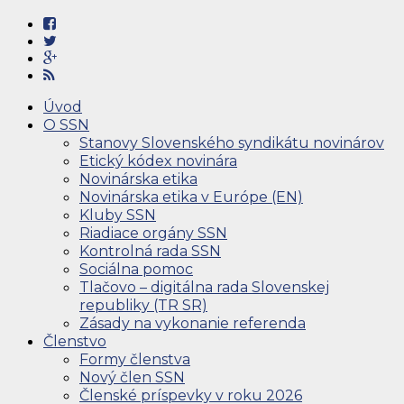
Úvod
O SSN
Stanovy Slovenského syndikátu novinárov
Etický kódex novinára
Novinárska etika
Novinárska etika v Európe (EN)
Kluby SSN
Riadiace orgány SSN
Kontrolná rada SSN
Sociálna pomoc
Tlačovo – digitálna rada Slovenskej
republiky (TR SR)
Zásady na vykonanie referenda
Členstvo
Formy členstva
Nový člen SSN
Členské príspevky v roku 2026