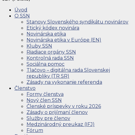
Úvod
O SSN
Stanovy Slovenského syndikátu novinárov
Etický kódex novinára
Novinárska etika
Novinárska etika v Európe (EN)
Kluby SSN
Riadiace orgány SSN
Kontrolná rada SSN
Sociálna pomoc
Tlačovo – digitálna rada Slovenskej
republiky (TR SR)
Zásady na vykonanie referenda
Členstvo
Formy členstva
Nový člen SSN
Členské príspevky v roku 2026
Zásady o prijímaní členov
Služby pre členov
Medzinárodný preukaz (IFJ)
Fórum