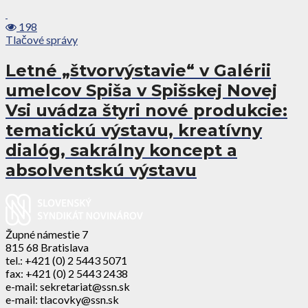
198
Tlačové správy
Letné „štvorvýstavie“ v Galérii
umelcov Spiša v Spišskej Novej
Vsi uvádza štyri nové produkcie:
tematickú výstavu, kreatívny
dialóg, sakrálny koncept a
absolventskú výstavu
Župné námestie 7
815 68 Bratislava
tel.: +421 (0) 2 5443 5071
fax: +421 (0) 2 5443 2438
e-mail: sekretariat@ssn.sk
e-mail: tlacovky@ssn.sk