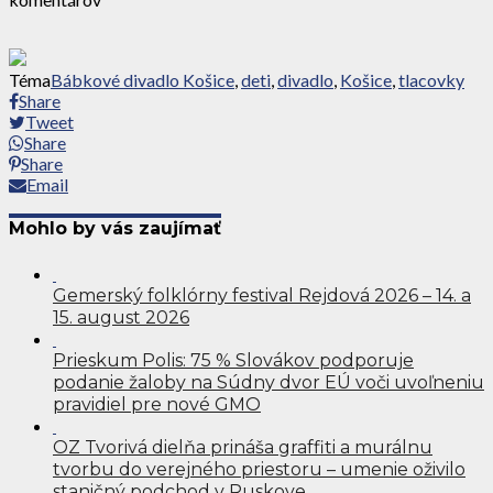
Téma
Bábkové divadlo Košice
,
deti
,
divadlo
,
Košice
,
tlacovky
Share
Tweet
Share
Share
Email
Mohlo by vás zaujímať
Gemerský folklórny festival Rejdová 2026 – 14. a
15. august 2026
Prieskum Polis: 75 % Slovákov podporuje
podanie žaloby na Súdny dvor EÚ voči uvoľneniu
pravidiel pre nové GMO
OZ Tvorivá dielňa prináša graffiti a murálnu
tvorbu do verejného priestoru – umenie oživilo
staničný podchod v Ruskove