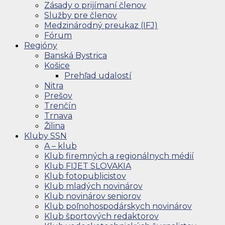
Zásady o prijímaní členov
Služby pre členov
Medzinárodný preukaz (IFJ)
Fórum
Regióny
Banská Bystrica
Košice
Prehľad udalostí
Nitra
Prešov
Trenčín
Trnava
Žilina
Kluby SSN
A – klub
Klub firemných a regionálnych médií
Klub FIJET SLOVAKIA
Klub fotopublicistov
Klub mladých novinárov
Klub novinárov seniorov
Klub poľnohospodárskych novinárov
Klub športových redaktorov