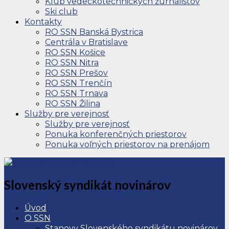
Klub vedeckotechnických žurnalistov
Ski club
Kontakty
RO SSN Banská Bystrica
Centrála v Bratislave
RO SSN Košice
RO SSN Nitra
RO SSN Prešov
RO SSN Trenčín
RO SSN Trnava
RO SSN Žilina
Služby pre verejnosť
Služby pre verejnosť
Ponuka konferenčných priestorov
Ponuka voľných priestorov na prenájom
Slovenský syndikát novinárov
Úvod
O SSN
Stanovy Slovenského syndikátu novinárov