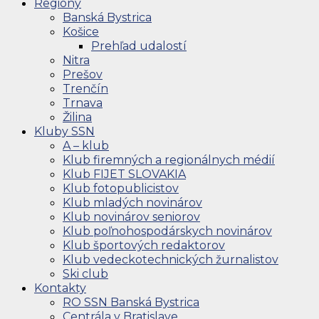
Regióny
Banská Bystrica
Košice
Prehľad udalostí
Nitra
Prešov
Trenčín
Trnava
Žilina
Kluby SSN
A – klub
Klub firemných a regionálnych médií
Klub FIJET SLOVAKIA
Klub fotopublicistov
Klub mladých novinárov
Klub novinárov seniorov
Klub poľnohospodárskych novinárov
Klub športových redaktorov
Klub vedeckotechnických žurnalistov
Ski club
Kontakty
RO SSN Banská Bystrica
Centrála v Bratislave