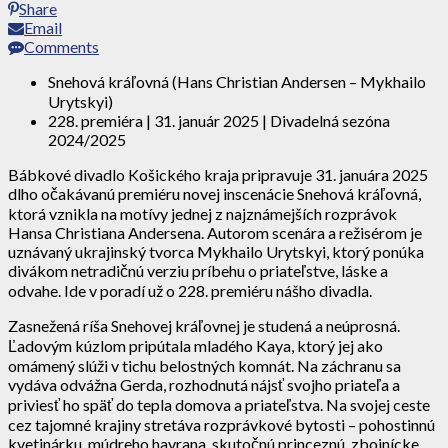
Share
Email
Comments
Snehová kráľovná (Hans Christian Andersen – Mykhailo
Urytskyi)
228. premiéra | 31. január 2025 | Divadelná sezóna
2024/2025
Bábkové divadlo Košického kraja pripravuje 31. januára 2025
dlho očakávanú premiéru novej inscenácie Snehová kráľovná,
ktorá vznikla na motívy jednej z najznámejších rozprávok
Hansa Christiana Andersena. Autorom scenára a režisérom je
uznávaný ukrajinský tvorca Mykhailo Urytskyi, ktorý ponúka
divákom netradičnú verziu príbehu o priateľstve, láske a
odvahe. Ide v poradí už o 228. premiéru nášho divadla.
Zasnežená ríša Snehovej kráľovnej je studená a neúprosná.
Ľadovým kúzlom pripútala mladého Kaya, ktorý jej ako
omámený slúži v tichu belostných komnát. Na záchranu sa
vydáva odvážna Gerda, rozhodnutá nájsť svojho priateľa a
priviesť ho späť do tepla domova a priateľstva. Na svojej ceste
cez tajomné krajiny stretáva rozprávkové bytosti – pohostinnú
kvetinárku, múdreho havrana, skutočnú princeznú, zbojnícke