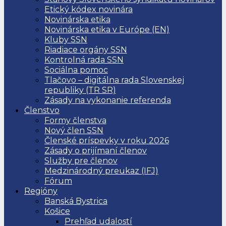
Etický kódex novinára
Novinárska etika
Novinárska etika v Európe (EN)
Kluby SSN
Riadiace orgány SSN
Kontrolná rada SSN
Sociálna pomoc
Tlačovo – digitálna rada Slovenskej
republiky (TR SR)
Zásady na vykonanie referenda
Členstvo
Formy členstva
Nový člen SSN
Členské príspevky v roku 2026
Zásady o prijímaní členov
Služby pre členov
Medzinárodný preukaz (IFJ)
Fórum
Regióny
Banská Bystrica
Košice
Prehľad udalostí