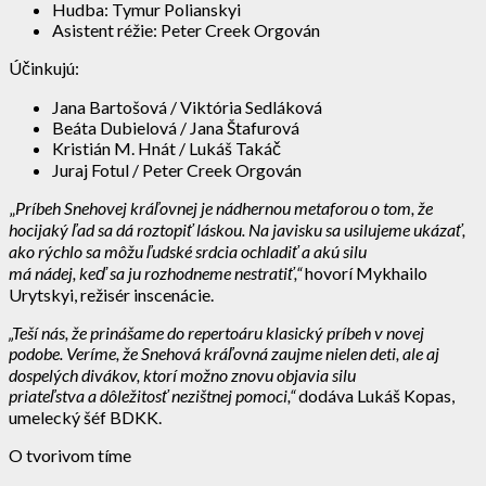
Hudba: Tymur Polianskyi
Asistent réžie: Peter Creek Orgován
Účinkujú:
Jana Bartošová / Viktória Sedláková
Beáta Dubielová / Jana Štafurová
Kristián M. Hnát / Lukáš Takáč
Juraj Fotul / Peter Creek Orgován
„
Príbeh Snehovej kráľovnej je nádhernou metaforou o tom, že
hocijaký ľad sa dá roztopiť láskou. Na javisku sa usilujeme ukázať,
ako rýchlo sa môžu ľudské srdcia ochladiť a akú silu
má nádej, keď sa ju rozhodneme nestratiť,“
hovorí Mykhailo
Urytskyi, režisér inscenácie.
„Teší nás, že prinášame do repertoáru klasický príbeh v novej
podobe. Veríme, že Snehová kráľovná zaujme nielen deti, ale aj
dospelých divákov, ktorí možno znovu objavia silu
priateľstva a dôležitosť nezištnej pomoci,“
dodáva Lukáš Kopas,
umelecký šéf BDKK.
O tvorivom tíme