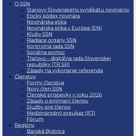
O SSN
Stanovy Slovenského syndikátu novinárov
Etický kódex novinára
Novinárska etika
Novinárska etika v Európe (EN)
Kluby SSN
Riadiace orgány SSN
Kontrolná rada SSN
Sociálna pomoc
Tlačovo – digitálna rada Slovenskej
republiky (TR SR)
Zásady na vykonanie referenda
Členstvo
Formy členstva
Nový člen SSN
Členské príspevky v roku 2026
Zásady o prijímaní členov
Služby pre členov
Medzinárodný preukaz (IFJ)
Fórum
Regióny
Banská Bystrica