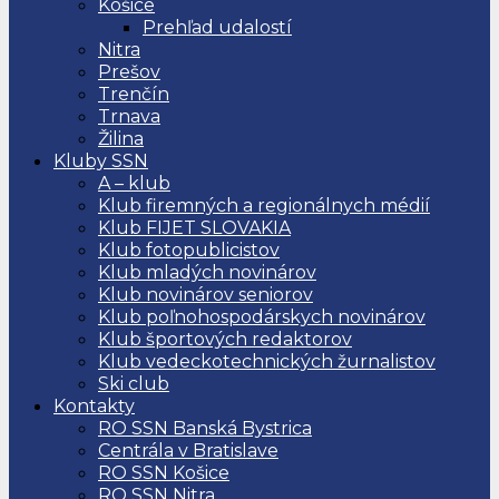
Košice
Prehľad udalostí
Nitra
Prešov
Trenčín
Trnava
Žilina
Kluby SSN
A – klub
Klub firemných a regionálnych médií
Klub FIJET SLOVAKIA
Klub fotopublicistov
Klub mladých novinárov
Klub novinárov seniorov
Klub poľnohospodárskych novinárov
Klub športových redaktorov
Klub vedeckotechnických žurnalistov
Ski club
Kontakty
RO SSN Banská Bystrica
Centrála v Bratislave
RO SSN Košice
RO SSN Nitra