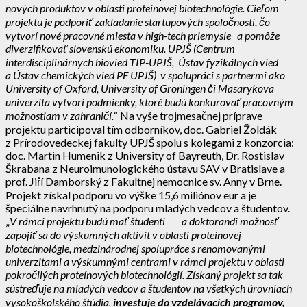
nových produktov v oblasti proteínovej biotechnológie. Cieľom
projektu je podporiť zakladanie startupových spoločností, čo
vytvorí nové pracovné miesta v high-tech priemysle a pomôže
diverzifikovať slovenskú ekonomiku. UPJŠ (Centrum
interdisciplinárnych biovied TIP-UPJŠ, Ústav fyzikálnych vied
a Ústav chemických vied PF UPJŠ) v spolupráci s partnermi ako
University of Oxford, University of Groningen či Masarykova
univerzita vytvorí podmienky, ktoré budú konkurovať pracovným
možnostiam v zahraničí.
“ Na vyše trojmesačnej príprave
projektu participoval tím odborníkov, doc. Gabriel Žoldák
z Prírodovedeckej fakulty UPJŠ spolu s kolegami z konzorcia:
doc. Martin Humenik z University of Bayreuth, Dr. Rostislav
Škrabana z Neuroimunologického ústavu SAV v Bratislave a
prof. Jiří Damborský z Fakultnej nemocnice sv. Anny v Brne.
Projekt získal podporu vo výške 15,6 miliónov eur a je
špeciálne navrhnutý na podporu mladých vedcov a študentov.
„
V rámci projektu budú mať študenti a doktorandi možnosť
zapojiť sa do výskumných aktivít v oblasti proteínovej
biotechnológie, medzinárodnej spolupráce s renomovanými
univerzitami a výskumnými centrami v rámci projektu v oblasti
pokročilých proteínových biotechnológií. Získaný projekt sa tak
sústreďuje na mladých vedcov a študentov na všetkých úrovniach
vysokoškolského štúdia,
investuje do vzdelávacích programov,