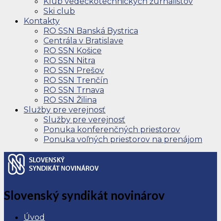
Klub vedeckotechnických žurnalistov
Ski club
Kontakty
RO SSN Banská Bystrica
Centrála v Bratislave
RO SSN Košice
RO SSN Nitra
RO SSN Prešov
RO SSN Trenčín
RO SSN Trnava
RO SSN Žilina
Služby pre verejnosť
Služby pre verejnosť
Ponuka konferenčných priestorov
Ponuka voľných priestorov na prenájom
Slovenský syndikát novinárov
Úvod