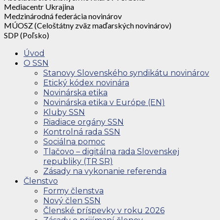
Mediacentr Ukrajina
Medzinárodná federácia novinárov
MÚOSZ (Celoštátny zväz maďarských novinárov)
SDP (Poľsko)
Úvod
O SSN
Stanovy Slovenského syndikátu novinárov
Etický kódex novinára
Novinárska etika
Novinárska etika v Európe (EN)
Kluby SSN
Riadiace orgány SSN
Kontrolná rada SSN
Sociálna pomoc
Tlačovo – digitálna rada Slovenskej
republiky (TR SR)
Zásady na vykonanie referenda
Členstvo
Formy členstva
Nový člen SSN
Členské príspevky v roku 2026