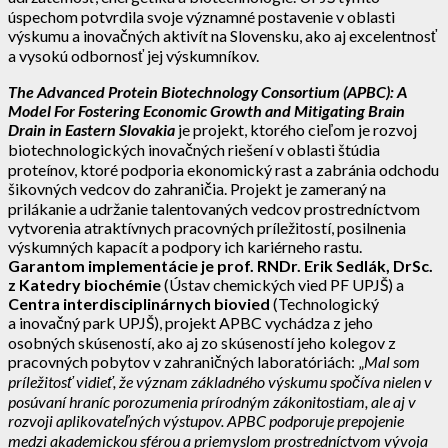
úspechom potvrdila svoje významné postavenie v oblasti
výskumu a inovačných aktivít na Slovensku, ako aj excelentnosť
a vysokú odbornosť jej výskumníkov.
The Advanced Protein Biotechnology Consortium (APBC):
A
Model For Fostering Economic Growth and Mitigating Brain
Drain in Eastern Slovakia
je projekt, ktorého cieľom je rozvoj
biotechnologických inovačných riešení v oblasti štúdia
proteínov, ktoré podporia ekonomický rast a zabránia odchodu
šikovných vedcov do zahraničia. Projekt je zameraný na
prilákanie a udržanie talentovaných vedcov prostredníctvom
vytvorenia atraktívnych pracovných príležitostí, posilnenia
výskumných kapacít a podpory ich kariérneho rastu.
Garantom implementácie je prof. RNDr. Erik Sedlák, DrSc.
z Katedry biochémie
(Ústav chemických vied PF UPJŠ) a
Centra interdisciplinárnych biovied
(Technologický
a inovačný park UPJŠ), projekt APBC vychádza z jeho
osobných skúseností, ako aj zo skúseností jeho kolegov z
pracovných pobytov v zahraničných laboratóriách: „
Mal som
príležitosť vidieť, že význam základného výskumu spočíva nielen v
posúvaní hraníc porozumenia prírodným zákonitostiam, ale aj v
rozvoji aplikovateľných výstupov. APBC podporuje prepojenie
medzi akademickou sférou a priemyslom prostredníctvom vývoja