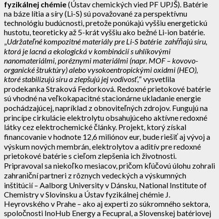
fyzikálnej chémie
(Ústav chemických vied PF UPJŠ). Batérie
na báze lítia a síry (Li-S) sú považované za perspektívnu
technológiu budúcnosti, pretože ponúkajú vyššiu energetickú
hustotu, teoreticky až 5-krát vyššiu ako bežné Li-ion batérie.
„
Udržateľné kompozitné materiály pre Li-S batérie zahŕňajú síru,
ktorá je lacná a ekologická v kombinácií s uhlíkovými
nanomateriálmi, poréznymi materiálmi (napr. MOF – kovovo-
organické štruktúry) alebo vysokoentropickými oxidmi (HEO),
ktoré stabilizujú síru a zlepšujú jej vodivosť,
“ vysvetlila
prodekanka Straková Fedorková. Redoxné prietokové batérie
sú vhodné na veľkokapacitné stacionárne ukladanie energie
pochádzajúcej, napríklad z obnoviteľných zdrojov. Fungujú na
princípe cirkulácie elektrolytu obsahujúceho aktívne redoxné
látky cez elektrochemické články. Projekt, ktorý získal
financovanie v hodnote 12,6 miliónov eur, bude riešiť aj vývoj a
výskum nových membrán, elektrolytov a aditív pre redoxné
prietokové batérie s cieľom zlepšenia ich životnosti.
Pripravoval sa niekoľko mesiacov, pričom kľúčovú úlohu zohrali
zahraniční partneri z rôznych vedeckých a výskumných
inštitúcií – Aalborg University v Dánsku, National Institute of
Chemistry v Slovinsku a Ústav fyzikálnej chémie J.
Heyrovského v Prahe – ako aj experti zo súkromného sektora,
spoločnosti InoHub Energy a Fecupral, a Slovenskej batériovej