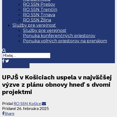
RO SSN Prešov
RO SSN Trenčín
RO SSN Trnava
RO SSN Žilina
Služby pre verejnosť
Služby pre verejnosť
Ponuka konferenčných priestorov
Ponuka voľných priestorov na prenájom
Tlačové správy
UPJŠ v Košiciach uspela v najväčšej
výzve z plánu obnovy hneď s dvomi
projektmi
Pridal
RO SSN Košice
Pridané
26. februára 2025
Share