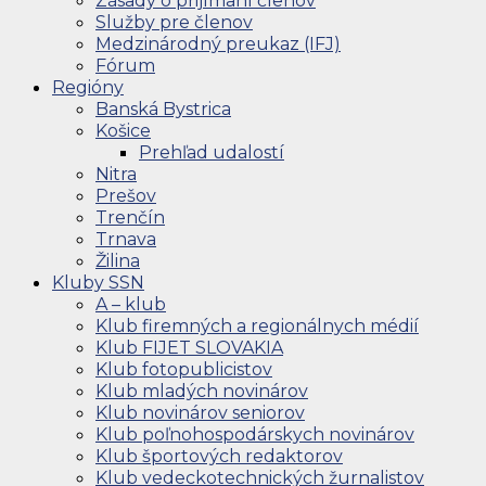
Zásady o prijímaní členov
Služby pre členov
Medzinárodný preukaz (IFJ)
Fórum
Regióny
Banská Bystrica
Košice
Prehľad udalostí
Nitra
Prešov
Trenčín
Trnava
Žilina
Kluby SSN
A – klub
Klub firemných a regionálnych médií
Klub FIJET SLOVAKIA
Klub fotopublicistov
Klub mladých novinárov
Klub novinárov seniorov
Klub poľnohospodárskych novinárov
Klub športových redaktorov
Klub vedeckotechnických žurnalistov