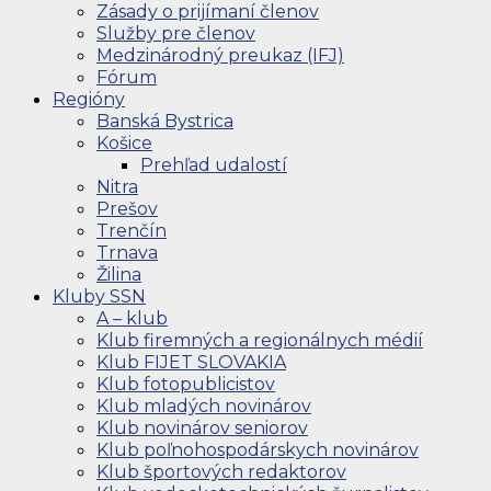
Zásady o prijímaní členov
Služby pre členov
Medzinárodný preukaz (IFJ)
Fórum
Regióny
Banská Bystrica
Košice
Prehľad udalostí
Nitra
Prešov
Trenčín
Trnava
Žilina
Kluby SSN
A – klub
Klub firemných a regionálnych médií
Klub FIJET SLOVAKIA
Klub fotopublicistov
Klub mladých novinárov
Klub novinárov seniorov
Klub poľnohospodárskych novinárov
Klub športových redaktorov