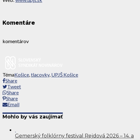
Komentáre
komentárov
Téma
Košice
,
tlacovky
,
UPJŠ Košice
Share
Tweet
Share
Share
Email
Mohlo by vás zaujímať
Gemerský folklórny festival Rejdová 2026 – 14. a