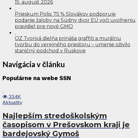
15. august 2026
Prieskum Polis: 75 % Slovákov podporuje
podanie žaloby na Súdny dvor EÚ voči uvoľneniu
pravidiel pre nové GMO
OZ Tvorivá dielňa prináša graffiti a murálnu
tvorbu do verejného priestoru – umenie oživilo
staničný podchod v Ruskove
Navigácia v článku
Populárne na webe SSN
33.4K
Aktuality
Najlepším stredoškolským
časopisom v Prešovskom kraji je
bardejovský Gymoš