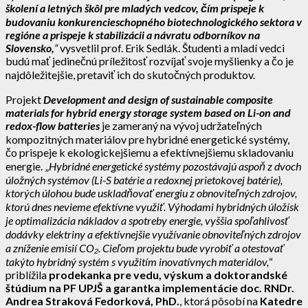
školení a letných škôl pre mladých vedcov, čím prispeje k
budovaniu konkurencieschopného biotechnologického sektora v
regióne a prispeje k stabilizácii a návratu odborníkov na
Slovensko,
“
vysvetlil prof. Erik Sedlák. Študenti a mladí vedci
budú mať jedinečnú príležitosť rozvíjať svoje myšlienky a čo je
najdôležitejšie, pretaviť ich do skutočných produktov.
Projekt
Development and design of sustainable composite
materials for hybrid energy storage system based on Li-on and
redox-flow batteries
je zameraný na vývoj udržateľných
kompozitných materiálov pre hybridné energetické systémy,
čo prispeje k ekologickejšiemu a efektívnejšiemu skladovaniu
energie. „
Hybridné energetické systémy pozostávajú aspoň z dvoch
úložných systémov (Li-S batérie a redoxnej prietokovej batérie),
ktorých úlohou bude uskladňovať energiu z obnoviteľných zdrojov,
ktorú dnes nevieme efektívne využiť. Výhodami hybridných úložísk
je optimalizácia nákladov a spotreby energie, vyššia spoľahlivosť
dodávky elektriny a efektívnejšie využívanie obnoviteľných zdrojov
a zníženie emisií CO₂. Cieľom projektu bude vyrobiť a otestovať
takýto hybridný systém s využitím inovatívnych materiálov,
“
priblížila
prodekanka pre vedu, výskum a doktorandské
štúdium na PF UPJŠ a garantka implementácie doc. RNDr.
Andrea Straková Fedorková, PhD.
, ktorá pôsobí na
Katedre