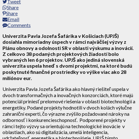
Tweet
Share
Share
Email
Comments
Univerzita Pavla Jozefa Šafárika v Košiciach (UPJŠ)
dosiahla mimoriadny úspech v rámci najväčšej výzvy z
Plánu obnovy a odolnosti SR v oblasti výskumu a inovácií.
Z celkovo 38 podaných projektových žiadostí bolo
vybraných len 6 projektov. UPJŠ ako jediná slovenská
univerzita uspela hneď s dvomi projektmi, na ktoré budú
poskytnuté finančné prostriedky vo výške viac ako 28
miliónov eur.
Univerzita Pavla Jozefa Šafárika ako hlavný riešiteľ uspela v
dvoch transformačných a inovačných konzorciách, ktoré majú
potenciál priniesť prelomové riešenia v oblasti biotechnológií a
energetiky. Podané projekty hodnotili v dvoch kolách výlučne
zahraniční experti, čo výrazne zvýšilo požadované nároky na
odbornosť i konkurencieschopnosť. Podporené projekty v
rámci tejto výzvy sa orientujú na technologické inovácie v
oblastiach, ako sú digitalizácia, umelá inteligencia,
udržateľnosť, energetika a biotechnológie. UPJŠ týmto