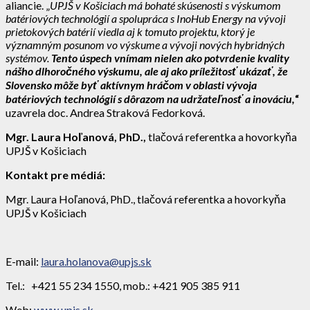
aliancie. „
UPJŠ v Košiciach má bohaté skúsenosti s výskumom
batériových technológií a spolupráca s InoHub Energy na vývoji
prietokových batérií viedla aj k tomuto projektu, ktorý je
významným posunom vo výskume a vývoji nových hybridných
systémov.
Tento úspech vnímam nielen ako potvrdenie kvality
nášho dlhoročného výskumu, ale aj ako príležitosť ukázať, že
Slovensko môže byť aktívnym hráčom v oblasti vývoja
batériových technológií s dôrazom na udržateľnosť a inováciu,
“
uzavrela doc. Andrea Straková Fedorková.
Mgr. Laura Hoľanová, PhD.,
tlačová referentka a hovorkyňa
UPJŠ v Košiciach
Kontakt pre médiá:
Mgr. Laura Hoľanová, PhD., tlačová referentka a hovorkyňa
UPJŠ v Košiciach
E-mail:
laura.holanova@upjs.sk
Tel.: +421 55 234 1550, mob.: +421 905 385 911
Web:
www.upjs.sk