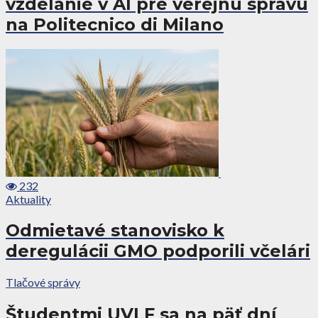
vzdelanie v AI pre verejnú správu
na Politecnico di Milano
232
Aktuality
Odmietavé stanovisko k
deregulácii GMO podporili včelári
Tlačové správy
Študentmi UVLF sa na päť dní