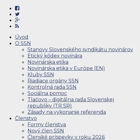
Úvod
O SSN
Stanovy Slovenského syndikátu novinárov
Etický kódex novinára
Novinárska etika
Novinárska etika v Európe (EN)
Kluby SSN
Riadiace orgány SSN
Kontrolná rada SSN
Sociálna pomoc
Tlačovo – digitálna rada Slovenskej
republiky (TR SR)
Zásady na vykonanie referenda
Členstvo
Formy členstva
Nový člen SSN
Členské príspevky v roku 2026