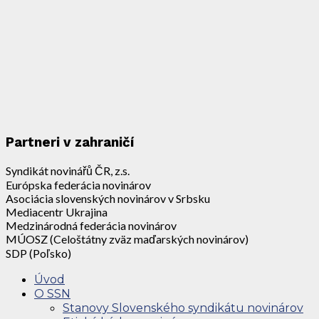
Partneri v zahraničí
Syndikát novinářů ČR, z.s.
Európska federácia novinárov
Asociácia slovenských novinárov v Srbsku
Mediacentr Ukrajina
Medzinárodná federácia novinárov
MÚOSZ (Celoštátny zväz maďarských novinárov)
SDP (Poľsko)
Úvod
O SSN
Stanovy Slovenského syndikátu novinárov