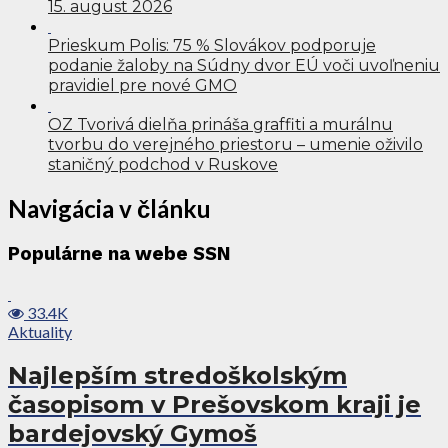
15. august 2026
Prieskum Polis: 75 % Slovákov podporuje
podanie žaloby na Súdny dvor EÚ voči uvoľneniu
pravidiel pre nové GMO
OZ Tvorivá dielňa prináša graffiti a murálnu
tvorbu do verejného priestoru – umenie oživilo
staničný podchod v Ruskove
Navigácia v článku
Populárne na webe SSN
33.4K
Aktuality
Najlepším stredoškolským
časopisom v Prešovskom kraji je
bardejovský Gymoš