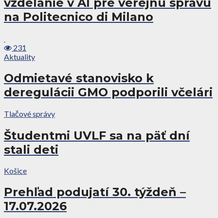
vzdelanie v AI pre verejnú správu
na Politecnico di Milano
231
Aktuality
Odmietavé stanovisko k
deregulácii GMO podporili včelári
Tlačové správy
Študentmi UVLF sa na päť dní
stali deti
Košice
Prehľad podujatí 30. týždeň –
17.07.2026