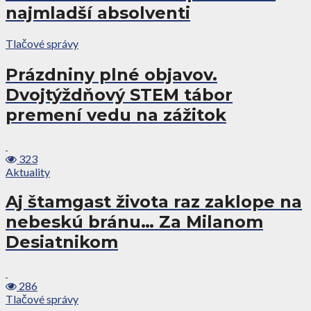
najmladší absolventi
Tlačové správy
Prázdniny plné objavov.
Dvojtýždňový STEM tábor
premení vedu na zážitok
323
Aktuality
Aj štamgast života raz zaklope na
nebeskú bránu… Za Milanom
Desiatnikom
286
Tlačové správy