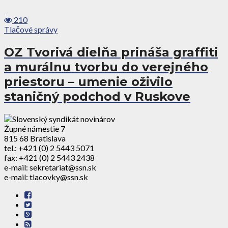
210
Tlačové správy
OZ Tvorivá dielňa prináša graffiti
a murálnu tvorbu do verejného
priestoru – umenie oživilo
staničný podchod v Ruskove
Župné námestie 7
815 68 Bratislava
tel.: +421 (0) 2 5443 5071
fax: +421 (0) 2 5443 2438
e-mail: sekretariat@ssn.sk
e-mail: tlacovky@ssn.sk