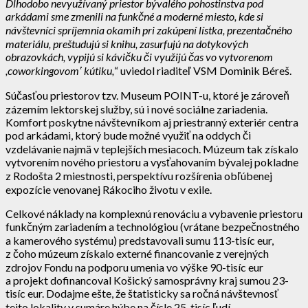
Dlhodobo nevyužívaný priestor bývalého pohostinstva pod
arkádami sme zmenili na funkčné a moderné miesto, kde si
návštevníci spríjemnia okamih pri zakúpení lístka, prezentačného
materiálu, preštudujú si knihu, zasurfujú na dotykových
obrazovkách, vypijú si kávičku či využijú čas vo vytvorenom
,coworkingovom
ʽ kútiku,
“ uviedol riaditeľ VSM Dominik Béreš.
Súčasťou priestorov tzv. Museum POINT-u, ktoré je zároveň
zázemím lektorskej služby, sú i nové sociálne zariadenia.
Komfort poskytne návštevníkom aj priestranný exteriér centra
pod arkádami, ktorý bude možné využiť na oddych či
vzdelávanie najmä v teplejších mesiacoch. Múzeum tak získalo
vytvorením nového priestoru a vysťahovaním bývalej pokladne
z Rodošta 2 miestnosti, perspektívu rozšírenia obľúbenej
expozície venovanej Rákociho životu v exile.
Celkové náklady na komplexnú renováciu a vybavenie priestoru
funkčným zariadením a technológiou (vrátane bezpečnostného
a kamerového systému) predstavovali sumu 113-tisíc eur,
z čoho múzeum získalo externé financovanie z verejných
zdrojov Fondu na podporu umenia vo výške 90-tisíc eur
a projekt dofinancoval Košický samosprávny kraj sumou 23-
tisíc eur. Dodajme ešte, že štatisticky sa ročná návštevnosť
tejto lokality v sumáre hýbe na čísle 25-tisíc ľudí.