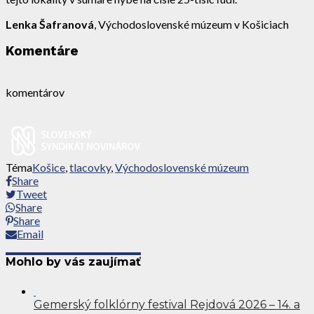
Lenka Šafranová
, Východoslovenské múzeum v Košiciach
Komentáre
komentárov
Téma
Košice
,
tlacovky
,
Východoslovenské múzeum
Share
Tweet
Share
Share
Email
Mohlo by vás zaujímať
Gemerský folklórny festival Rejdová 2026 – 14. a