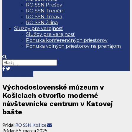
RO SSN Prešov
RO SSN Trenčín
RO SSN Trnava
RO SSN Žilina
Služby pre verejnosť
Služby pre verejnosť
Ponuka konferenčných priestorov
Ponuka voľných priestorov na prenájom
Tlačové správy
Východoslovenské múzeum v
Košiciach otvorilo moderné
návštevnícke centrum v Katovej
bašte
Pridal
RO SSN Košice
Pridané
5. marca 2025