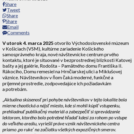
Share
Tweet
Share
Share
Email
Comments
V utorok 4. marca 2025
otvorilo Východoslovenské múzeum
v Košiciach (VSM), kultúrne zariadenie Košického
samosprávneho kraja, nové návštevnícke centrum prvého
kontaktu, ktoré je situované v bezprostrednej blízkosti Katovej
bašty a jej galérie, Rodošta – Pamätného domu Františka II.
Rákociho, Domu remesiel na Hrnčiarskej ulici a Miklušovej
väznice. Návštevníkov v ňom čaká moderné, funkčné a
príjemné prostredie, zodpovedajúce ich požiadavkám
a potrebám.
„
Aktuálna skúsenosť pri pohybe návštevníkov v tejto lokalite bola
mierne chaotická a nájsť miesto, kde si mohli kúpiť vstupenku,
prehliadnuť publikačný materiál a zabezpečiť si sprevádzanie
lektorom, ktorého bolo potrebné hľadať kdesi za rohom po vstupe
do veľkého areálu, vyriešil práve vznik návštevníckeho centra
priamo ,po ruke
ʽ na začiatku všetkých expozičných smerov.