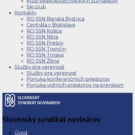
Klub vedeckotechnických žurnalistov
Ski club
Kontakty
RO SSN Banská Bystrica
Centrála v Bratislave
RO SSN Košice
RO SSN Nitra
RO SSN Prešov
RO SSN Trenčín
RO SSN Trnava
RO SSN Žilina
Služby pre verejnosť
Služby pre verejnosť
Ponuka konferenčných priestorov
Ponuka voľných priestorov na prenájom
Slovenský syndikát novinárov
Úvod