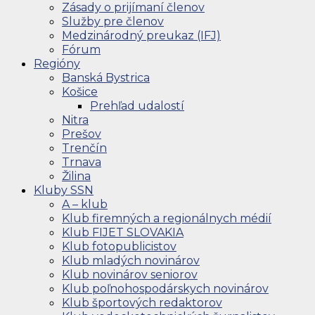
Zásady o prijímaní členov
Služby pre členov
Medzinárodný preukaz (IFJ)
Fórum
Regióny
Banská Bystrica
Košice
Prehľad udalostí
Nitra
Prešov
Trenčín
Trnava
Žilina
Kluby SSN
A – klub
Klub firemných a regionálnych médií
Klub FIJET SLOVAKIA
Klub fotopublicistov
Klub mladých novinárov
Klub novinárov seniorov
Klub poľnohospodárskych novinárov
Klub športových redaktorov