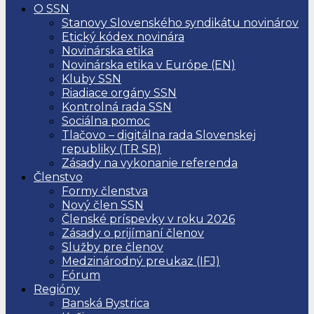
O SSN
Stanovy Slovenského syndikátu novinárov
Etický kódex novinára
Novinárska etika
Novinárska etika v Európe (EN)
Kluby SSN
Riadiace orgány SSN
Kontrolná rada SSN
Sociálna pomoc
Tlačovo – digitálna rada Slovenskej
republiky (TR SR)
Zásady na vykonanie referenda
Členstvo
Formy členstva
Nový člen SSN
Členské príspevky v roku 2026
Zásady o prijímaní členov
Služby pre členov
Medzinárodný preukaz (IFJ)
Fórum
Regióny
Banská Bystrica