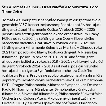
ŠfK a Tomáš Brauner – Hrad kniežaťa Modrofúza Foto:
Tibor Czitó
Tomáš Brauner
patrí k najvyhľadávanejším dirigentom svojej
generácie. V 57. koncertnej sezóne pôsobí ako stály hosťujúci
dirigent Štátnej filharmónie Košice. V rokoch 2020 – 2025
pôsobil ako šéfdirigent Symfonického orchestra hl. m. Prahy
FOK a od roku 2024 je šéfdirigentom Opery Slovenského
národného divadla v Bratislave. V rokoch 2018 – 2021 bol
šéfdirigentom Filharmónie Bohuslava Martinů v Zlíne, od roku
2021 tam pôsobí ako hlavný hosťujúci dirigent. V Plzenskej
filharmónii pôsobil v rokoch 2013 – 2018 ako šéfdirigent
a hudobný riaditeľ a v rokoch 2018 – 2021 ako hlavný hosťujúci
dirigent. V rokoch 2014 – 2018 zastával aj pozíciu hlavného
hosťujúceho dirigenta Symfonického orchestra Českého
rozhlasu v Prahe. Pravidelne spolupracuje doma aj v zahraničí s
poprednými symfonickými orchestrami ako Česká filharmónia,
PKF – Prague Philharmonia, Münchner Symphoniker, Deutsche
Radio Philharmonie, Nürnberger Symphoniker, Krakovská
filharmónia, Slovenská filharmónia, Philharmonie Südwestfalen,
Orchestra of Colours Atény. Ako operný dirigent začínal v
Divadle J. K. Tyla v Plzni. Opakovane hosťoval v Národnom