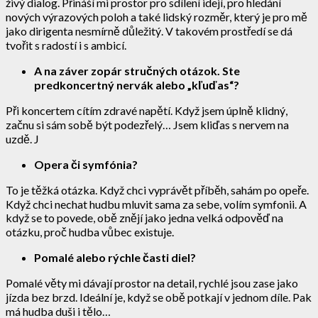
živý dialog. Přináší mi prostor pro sdílení idejí, pro hledání
nových výrazových poloh a také lidský rozměr, který je pro mě
jako dirigenta nesmírně důležitý. V takovém prostředí se dá
tvořit s radostí i s ambicí.
A na záver zopár stručných otázok. Ste
predkoncertný nervák alebo „kľuďas“?
Při koncertem cítím zdravé napětí. Když jsem úplně klidný,
začnu si sám sobě být podezřelý… Jsem kliďas s nervem na
uzdě. J
Opera či symfónia?
To je těžká otázka. Když chci vyprávět příběh, sahám po opeře.
Když chci nechat hudbu mluvit sama za sebe, volím symfonii. A
když se to povede, obě znějí jako jedna velká odpověď na
otázku, proč hudba vůbec existuje.
Pomalé alebo rýchle časti diel?
Pomalé věty mi dávají prostor na detail, rychlé jsou zase jako
jízda bez brzd. Ideální je, když se obě potkají v jednom díle. Pak
má hudba duši i tělo…