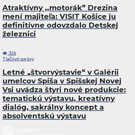
Atraktívny ,,motorák” Drezina
mení majiteľa: VISIT Košice ju
definitívne odovzdalo Detskej
železnici
326
Tlačové správy
Letné „štvorvýstavie“ v Galérii
umelcov Spiša v Spišskej Novej
Vsi uvádza štyri nové produkcie:
tematickú výstavu, kreatívny
dialóg, sakrálny koncept a
absolventskú výstavu