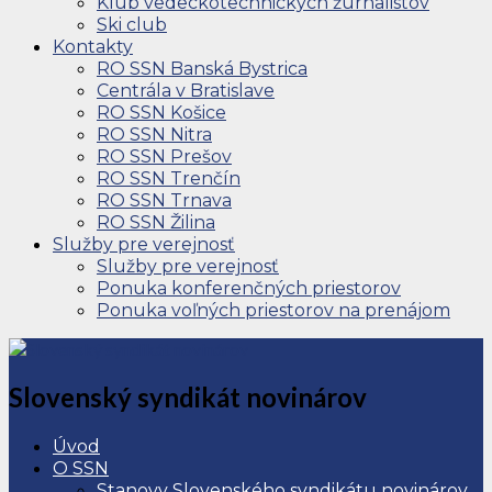
Klub vedeckotechnických žurnalistov
Ski club
Kontakty
RO SSN Banská Bystrica
Centrála v Bratislave
RO SSN Košice
RO SSN Nitra
RO SSN Prešov
RO SSN Trenčín
RO SSN Trnava
RO SSN Žilina
Služby pre verejnosť
Služby pre verejnosť
Ponuka konferenčných priestorov
Ponuka voľných priestorov na prenájom
Slovenský syndikát novinárov
Úvod
O SSN
Stanovy Slovenského syndikátu novinárov