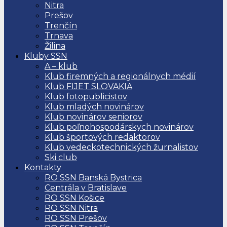
Nitra
Prešov
Trenčín
Trnava
Žilina
Kluby SSN
A – klub
Klub firemných a regionálnych médií
Klub FIJET SLOVAKIA
Klub fotopublicistov
Klub mladých novinárov
Klub novinárov seniorov
Klub poľnohospodárskych novinárov
Klub športových redaktorov
Klub vedeckotechnických žurnalistov
Ski club
Kontakty
RO SSN Banská Bystrica
Centrála v Bratislave
RO SSN Košice
RO SSN Nitra
RO SSN Prešov