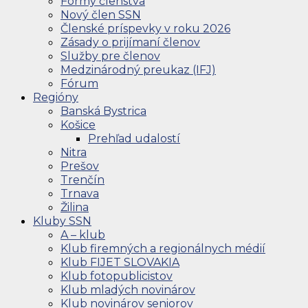
Formy členstva
Nový člen SSN
Členské príspevky v roku 2026
Zásady o prijímaní členov
Služby pre členov
Medzinárodný preukaz (IFJ)
Fórum
Regióny
Banská Bystrica
Košice
Prehľad udalostí
Nitra
Prešov
Trenčín
Trnava
Žilina
Kluby SSN
A – klub
Klub firemných a regionálnych médií
Klub FIJET SLOVAKIA
Klub fotopublicistov
Klub mladých novinárov
Klub novinárov seniorov