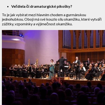
Veľdiela či dramaturgické pikošky?
To je jak vybírat mezi hlavním chodem a gurmánskou
jednohubkou. Obojí má své kouzlo sílu okamžiku, které vytváří
zážitky, vzpomínky a výjimečnost okamžiku.