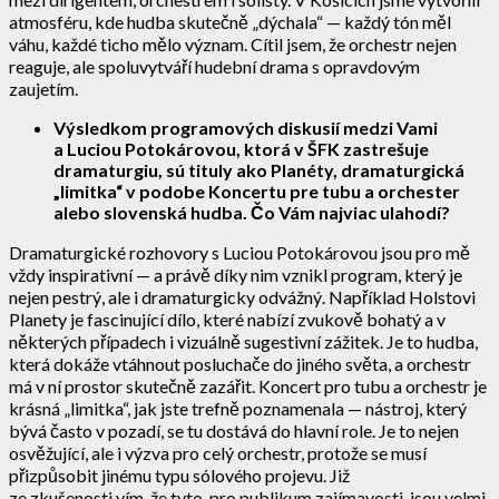
atmosféru, kde hudba skutečně „dýchala“ — každý tón měl
váhu, každé ticho mělo význam. Cítil jsem, že orchestr nejen
reaguje, ale spoluvytváří hudební drama s opravdovým
zaujetím.
Výsledkom programových diskusií medzi Vami
a Luciou Potokárovou, ktorá v ŠFK zastrešuje
dramaturgiu, sú tituly ako Planéty, dramaturgická
„limitka“ v podobe Koncertu pre tubu a orchester
alebo slovenská hudba. Čo Vám najviac ulahodí?
Dramaturgické rozhovory s Luciou Potokárovou jsou pro mě
vždy inspirativní — a právě díky nim vznikl program, který je
nejen pestrý, ale i dramaturgicky odvážný. Například Holstovi
Planety je fascinující dílo, které nabízí zvukově bohatý a v
některých případech i vizuálně sugestivní zážitek. Je to hudba,
která dokáže vtáhnout posluchače do jiného světa, a orchestr
má v ní prostor skutečně zazářit. Koncert pro tubu a orchestr je
krásná „limitka“, jak jste trefně poznamenala — nástroj, který
bývá často v pozadí, se tu dostává do hlavní role. Je to nejen
osvěžující, ale i výzva pro celý orchestr, protože se musí
přizpůsobit jinému typu sólového projevu. Již
ze zkušenosti vím, že tyto, pro publikum zajímavosti, jsou velmi