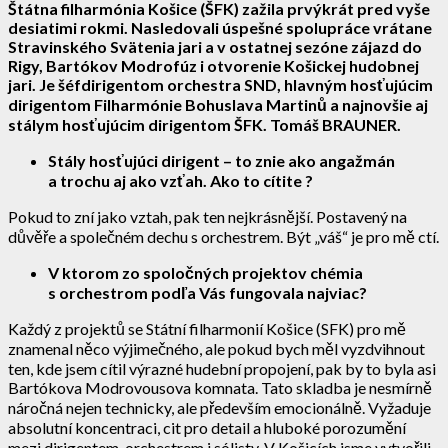
Štátna filharmónia Košice (ŠFK) zažila prvýkrát pred vyše
desiatimi rokmi. Nasledovali úspešné spolupráce vrátane
Stravinského Svätenia jari a v ostatnej sezóne zájazd do
Rigy, Bartókov Modrofúz i otvorenie Košickej hudobnej
jari. Je šéfdirigentom orchestra SND, hlavným hosťujúcim
dirigentom Filharmónie Bohuslava Martinů a najnovšie aj
stálym hosťujúcim dirigentom ŠFK. Tomáš BRAUNER.
Stály hosťujúci dirigent – to znie ako angažmán
a trochu aj ako vzťah. Ako to cítite ?
Pokud to zní jako vztah, pak ten nejkrásnější. Postavený na
důvěře a společném dechu s orchestrem. Být „váš“ je pro mě ctí.
V ktorom zo spoločných projektov chémia
s orchestrom podľa Vás fungovala najviac?
Každý z projektů se Státní filharmonií Košice (SFK) pro mě
znamenal něco výjimečného, ale pokud bych měl vyzdvihnout
ten, kde jsem cítil výrazné hudební propojení, pak by to byla asi
Bartókova Modrovousova komnata. Tato skladba je nesmírně
náročná nejen technicky, ale především emocionálně. Vyžaduje
absolutní koncentraci, cit pro detail a hluboké porozumění
mezi dirigentem, orchestrem i sólisty. V Košicích jsme vytvořili