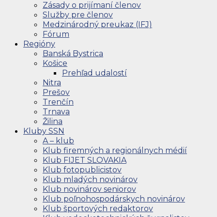
Zásady o prijímaní členov
Služby pre členov
Medzinárodný preukaz (IFJ)
Fórum
Regióny
Banská Bystrica
Košice
Prehľad udalostí
Nitra
Prešov
Trenčín
Trnava
Žilina
Kluby SSN
A – klub
Klub firemných a regionálnych médií
Klub FIJET SLOVAKIA
Klub fotopublicistov
Klub mladých novinárov
Klub novinárov seniorov
Klub poľnohospodárskych novinárov
Klub športových redaktorov