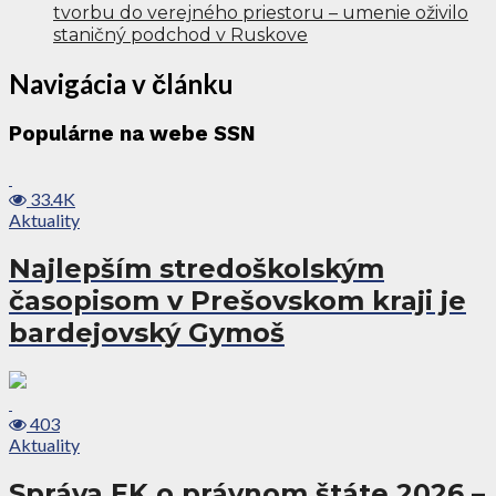
tvorbu do verejného priestoru – umenie oživilo
staničný podchod v Ruskove
Navigácia v článku
Populárne na webe SSN
33.4K
Aktuality
Najlepším stredoškolským
časopisom v Prešovskom kraji je
bardejovský Gymoš
403
Aktuality
Správa EK o právnom štáte 2026 –