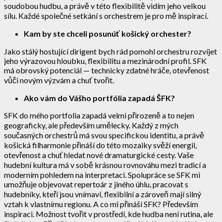
soudobou hudbu, a právě v této flexibilitě vidím jeho velkou
sílu. Každé společné setkání s orchestrem je pro mě inspirací.
Kam by ste chceli posunúť košický orchester?
Jako stálý hostující dirigent bych rád pomohl orchestru rozvíjet
jeho výrazovou hloubku, flexibilitu a mezinárodní profil. SFK
má obrovský potenciál — technicky zdatné hráče, otevřenost
vůči novým výzvám a chuť tvořit.
Ako vám do Vášho portfólia zapadá ŠFK?
SFK do mého portfolia zapadá velmi přirozeně a to nejen
geograficky, ale především umělecky. Každý z mých
současných orchestrů má svou specifickou identitu, a právě
košická filharmonie přináší do této mozaiky svěží energii,
otevřenost a chuť hledat nové dramaturgické cesty. Vaše
hudební kultura má v sobě krásnou rovnováhu mezi tradicí a
moderním pohledem na interpretaci. Spolupráce se SFK mi
umožňuje objevovat repertoár z jiného úhlu, pracovat s
hudebníky, kteří jsou vnímaví, flexibilní a zároveň mají silný
vztah k vlastnímu regionu. A co mi přináší SFK? Především
inspiraci. Možnost tvořit v prostředí, kde hudba není rutina, ale