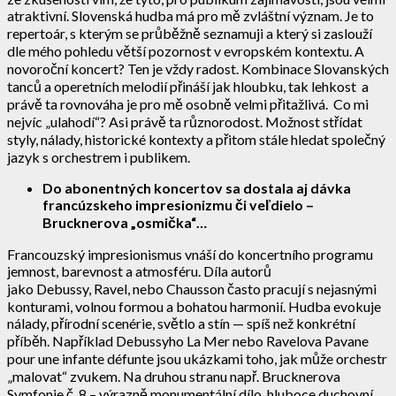
atraktivní. Slovenská hudba má pro mě zvláštní význam. Je to
repertoár, s kterým se průběžně seznamuji a který si zaslouží
dle mého pohledu větší pozornost v evropském kontextu. A
novoroční koncert? Ten je vždy radost. Kombinace Slovanských
tanců a operetních melodií přináší jak hloubku, tak lehkost a
právě ta rovnováha je pro mě osobně velmi přitažlivá. Co mi
nejvíc „ulahodí“? Asi právě ta různorodost. Možnost střídat
styly, nálady, historické kontexty a přitom stále hledat společný
jazyk s orchestrem i publikem.
Do abonentných koncertov sa dostala aj dávka
francúzskeho impresionizmu či veľdielo –
Brucknerova „osmička“…
Francouzský impresionismus vnáší do koncertního programu
jemnost, barevnost a atmosféru. Díla autorů
jako Debussy, Ravel, nebo Chausson často pracují s nejasnými
konturami, volnou formou a bohatou harmonií. Hudba evokuje
nálady, přírodní scenérie, světlo a stín — spíš než konkrétní
příběh. Například Debussyho La Mer nebo Ravelova Pavane
pour une infante défunte jsou ukázkami toho, jak může orchestr
„malovat“ zvukem. Na druhou stranu např. Brucknerova
Symfonie č. 8 – výrazně monumentální dílo, hluboce duchovní,