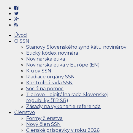
Úvod
O SSN
Stanovy Slovenského syndikátu novinárov
Etický kódex novinára
Novinárska etika
Novinárska etika v Európe (EN)
Kluby SSN
Riadiace orgány SSN
Kontrolná rada SSN
Sociálna pomoc
Tlačovo – digitálna rada Slovenskej
republiky (TR SR)
Zásady na vykonanie referenda
Členstvo
Formy členstva
Nový člen SSN
Členské príspevky v roku 2026