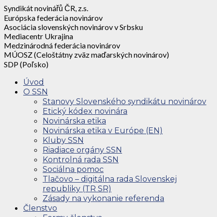
Syndikát novinářů ČR, z.s.
Európska federácia novinárov
Asociácia slovenských novinárov v Srbsku
Mediacentr Ukrajina
Medzinárodná federácia novinárov
MÚOSZ (Celoštátny zväz maďarských novinárov)
SDP (Poľsko)
Úvod
O SSN
Stanovy Slovenského syndikátu novinárov
Etický kódex novinára
Novinárska etika
Novinárska etika v Európe (EN)
Kluby SSN
Riadiace orgány SSN
Kontrolná rada SSN
Sociálna pomoc
Tlačovo – digitálna rada Slovenskej
republiky (TR SR)
Zásady na vykonanie referenda
Členstvo