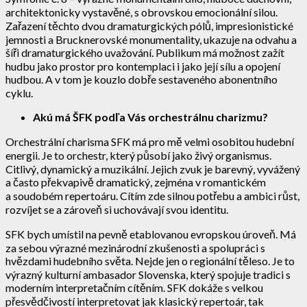
architektonicky vystavěné, s obrovskou emocionální silou.
Zařazení těchto dvou dramaturgických pólů, impresionistické
jemnosti a Brucknerovské monumentality, ukazuje na odvahu a
šíři dramaturgického uvažování. Publikum má možnost zažít
hudbu jako prostor pro kontemplaci i jako její sílu a opojení
hudbou. A v tom je kouzlo dobře sestaveného abonentního
cyklu.
Akú má ŠFK podľa Vás orchestrálnu charizmu?
Orchestrální charisma SFK má pro mě velmi osobitou hudební
energii. Je to orchestr, který působí jako živý organismus.
Citlivý, dynamický a muzikální. Jejich zvuk je barevný, vyvážený
a často překvapivě dramatický, zejména v romantickém
a soudobém repertoáru. Cítím zde silnou potřebu a ambici růst,
rozvíjet se a zároveň si uchovávají svou identitu.
SFK bych umístil na pevně etablovanou evropskou úroveň. Má
za sebou výrazné mezinárodní zkušenosti a spolupráci s
hvězdami hudebního světa. Nejde jen o regionální těleso. Je to
výrazný kulturní ambasador Slovenska, který spojuje tradici s
moderním interpretačním cítěním. SFK dokáže s velkou
přesvědčivostí interpretovat jak klasický repertoár, tak