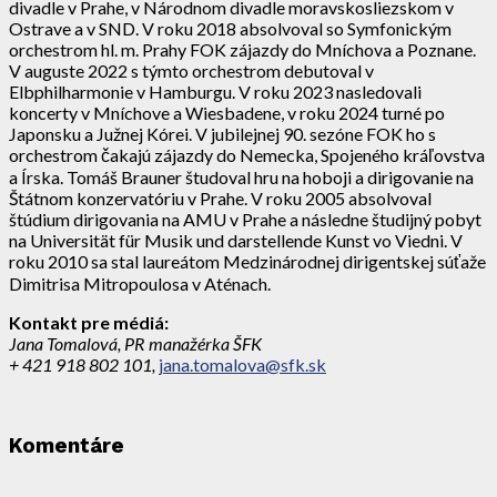
divadle v Prahe, v Národnom divadle moravskosliezskom v
Ostrave a v SND. V roku 2018 absolvoval so Symfonickým
orchestrom hl. m. Prahy FOK zájazdy do Mníchova a Poznane.
V auguste 2022 s týmto orchestrom debutoval v
Elbphilharmonie v Hamburgu. V roku 2023 nasledovali
koncerty v Mníchove a Wiesbadene, v roku 2024 turné po
Japonsku a Južnej Kórei. V jubilejnej 90. sezóne FOK ho s
orchestrom čakajú zájazdy do Nemecka, Spojeného kráľovstva
a Írska. Tomáš Brauner študoval hru na hoboji a dirigovanie na
Štátnom konzervatóriu v Prahe. V roku 2005 absolvoval
štúdium dirigovania na AMU v Prahe a následne študijný pobyt
na Universität für Musik und darstellende Kunst vo Viedni. V
roku 2010 sa stal laureátom Medzinárodnej dirigentskej súťaže
Dimitrisa Mitropoulosa v Aténach.
Kontakt pre médiá:
Jana Tomalová, PR manažérka ŠFK
+ 421 918 802 101,
jana.tomalova@sfk.sk
Komentáre