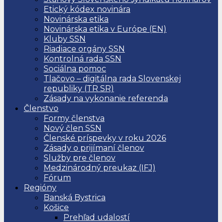
Etický kódex novinára
Novinárska etika
Novinárska etika v Európe (EN)
Kluby SSN
Riadiace orgány SSN
Kontrolná rada SSN
Sociálna pomoc
Tlačovo – digitálna rada Slovenskej
republiky (TR SR)
Zásady na vykonanie referenda
Členstvo
Formy členstva
Nový člen SSN
Členské príspevky v roku 2026
Zásady o prijímaní členov
Služby pre členov
Medzinárodný preukaz (IFJ)
Fórum
Regióny
Banská Bystrica
Košice
Prehľad udalostí