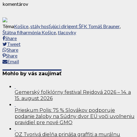
komentárov
Téma
Košice
,
stály hosťujúci dirigent ŠFK Tomáš Brauner
,
Štátna filharmónia Košice
,
tlacovky
Share
Tweet
Share
Share
Email
Mohlo by vás zaujímať
Gemerský folklórny festival Rejdová 2026 – 14. a
15. august 2026
Prieskum Polis: 75 % Slovákov podporuje
podanie žaloby na Súdny dvor EÚ voči uvoľneniu
pravidiel pre nové GMO
OZ Tvorivá dielňa prináša graffiti a murálnu