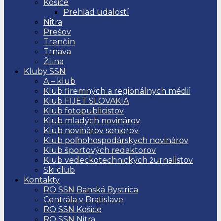
Košice
Prehľad udalostí
Nitra
Prešov
Trenčín
Trnava
Žilina
Kluby SSN
A – klub
Klub firemných a regionálnych médií
Klub FIJET SLOVAKIA
Klub fotopublicistov
Klub mladých novinárov
Klub novinárov seniorov
Klub poľnohospodárskych novinárov
Klub športových redaktorov
Klub vedeckotechnických žurnalistov
Ski club
Kontakty
RO SSN Banská Bystrica
Centrála v Bratislave
RO SSN Košice
RO SSN Nitra