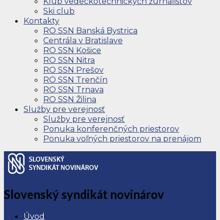
Klub vedeckotechnických žurnalistov
Ski club
Kontakty
RO SSN Banská Bystrica
Centrála v Bratislave
RO SSN Košice
RO SSN Nitra
RO SSN Prešov
RO SSN Trenčín
RO SSN Trnava
RO SSN Žilina
Služby pre verejnosť
Služby pre verejnosť
Ponuka konferenčných priestorov
Ponuka voľných priestorov na prenájom
Slovenský syndikát novinárov
Úvod