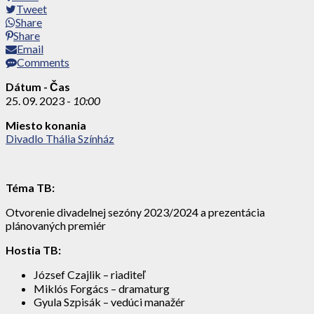
Tweet
Share
Share
Email
Comments
Dátum - Čas
25. 09. 2023 -
10:00
Miesto konania
Divadlo Thália Színház
Téma TB:
Otvorenie divadelnej sezóny 2023/2024 a prezentácia
plánovaných premiér
Hostia TB:
József Czajlik – riaditeľ
Miklós Forgács – dramaturg
Gyula Szpisák – vedúci manažér