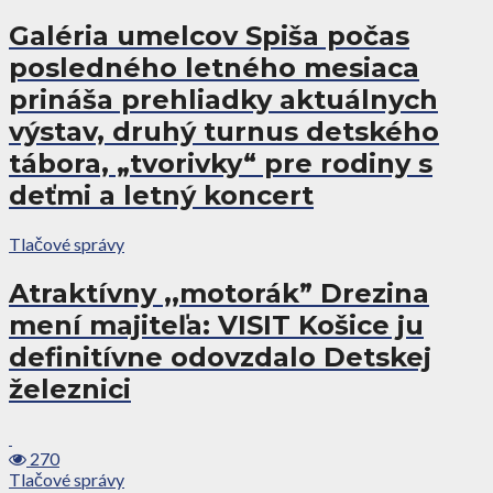
Galéria umelcov Spiša počas
posledného letného mesiaca
prináša prehliadky aktuálnych
výstav, druhý turnus detského
tábora, „tvorivky“ pre rodiny s
deťmi a letný koncert
Tlačové správy
Atraktívny ,,motorák” Drezina
mení majiteľa: VISIT Košice ju
definitívne odovzdalo Detskej
železnici
270
Tlačové správy