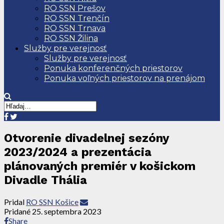
RO SSN Prešov
RO SSN Trenčín
RO SSN Trnava
RO SSN Žilina
Služby pre verejnosť
Služby pre verejnosť
Ponuka konferenčných priestorov
Ponuka voľných priestorov na prenájom
Otvorenie divadelnej sezóny
2023/2024 a prezentácia
plánovaných premiér v košickom
Divadle Thália
Pridal
RO SSN Košice
Pridané
25. septembra 2023
Share