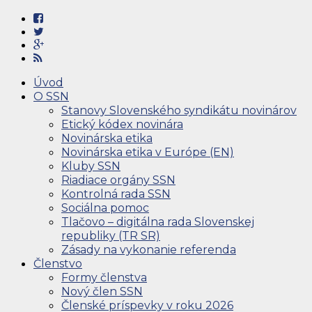
Úvod
O SSN
Stanovy Slovenského syndikátu novinárov
Etický kódex novinára
Novinárska etika
Novinárska etika v Európe (EN)
Kluby SSN
Riadiace orgány SSN
Kontrolná rada SSN
Sociálna pomoc
Tlačovo – digitálna rada Slovenskej
republiky (TR SR)
Zásady na vykonanie referenda
Členstvo
Formy členstva
Nový člen SSN
Členské príspevky v roku 2026