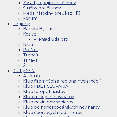
Zásady o prijímaní členov
Služby pre členov
Medzinárodný preukaz (IFJ)
Fórum
Regióny
Banská Bystrica
Košice
Prehľad udalostí
Nitra
Prešov
Trenčín
Trnava
Žilina
Kluby SSN
A – klub
Klub firemných a regionálnych médií
Klub FIJET SLOVAKIA
Klub fotopublicistov
Klub mladých novinárov
Klub novinárov seniorov
Klub poľnohospodárskych novinárov
Klub športových redaktorov