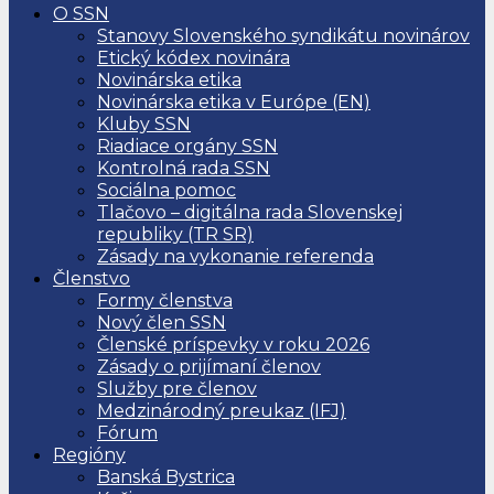
O SSN
Stanovy Slovenského syndikátu novinárov
Etický kódex novinára
Novinárska etika
Novinárska etika v Európe (EN)
Kluby SSN
Riadiace orgány SSN
Kontrolná rada SSN
Sociálna pomoc
Tlačovo – digitálna rada Slovenskej
republiky (TR SR)
Zásady na vykonanie referenda
Členstvo
Formy členstva
Nový člen SSN
Členské príspevky v roku 2026
Zásady o prijímaní členov
Služby pre členov
Medzinárodný preukaz (IFJ)
Fórum
Regióny
Banská Bystrica