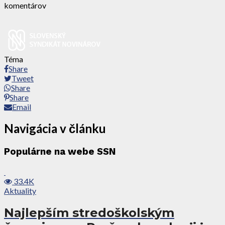
komentárov
Téma
Share
Tweet
Share
Share
Email
Navigácia v článku
Populárne na webe SSN
33.4K
Aktuality
Najlepším stredoškolským