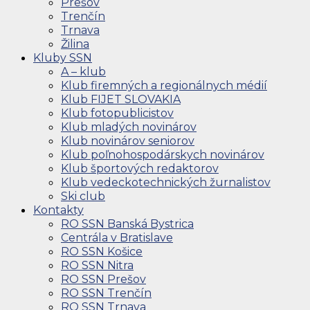
Prešov
Trenčín
Trnava
Žilina
Kluby SSN
A – klub
Klub firemných a regionálnych médií
Klub FIJET SLOVAKIA
Klub fotopublicistov
Klub mladých novinárov
Klub novinárov seniorov
Klub poľnohospodárskych novinárov
Klub športových redaktorov
Klub vedeckotechnických žurnalistov
Ski club
Kontakty
RO SSN Banská Bystrica
Centrála v Bratislave
RO SSN Košice
RO SSN Nitra
RO SSN Prešov
RO SSN Trenčín
RO SSN Trnava