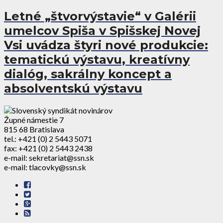
Letné „štvorvýstavie“ v Galérii
umelcov Spiša v Spišskej Novej
Vsi uvádza štyri nové produkcie:
tematickú výstavu, kreatívny
dialóg, sakrálny koncept a
absolventskú výstavu
Župné námestie 7
815 68 Bratislava
tel.: +421 (0) 2 5443 5071
fax: +421 (0) 2 5443 2438
e-mail: sekretariat@ssn.sk
e-mail: tlacovky@ssn.sk