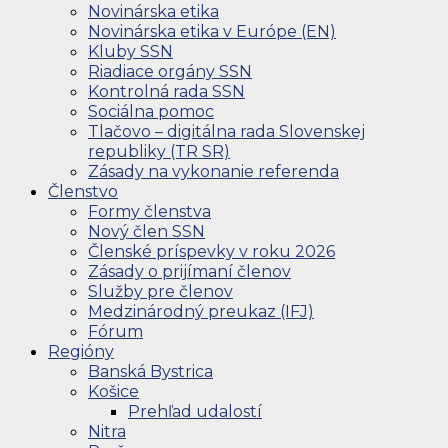
Novinárska etika
Novinárska etika v Európe (EN)
Kluby SSN
Riadiace orgány SSN
Kontrolná rada SSN
Sociálna pomoc
Tlačovo – digitálna rada Slovenskej
republiky (TR SR)
Zásady na vykonanie referenda
Členstvo
Formy členstva
Nový člen SSN
Členské príspevky v roku 2026
Zásady o prijímaní členov
Služby pre členov
Medzinárodný preukaz (IFJ)
Fórum
Regióny
Banská Bystrica
Košice
Prehľad udalostí
Nitra