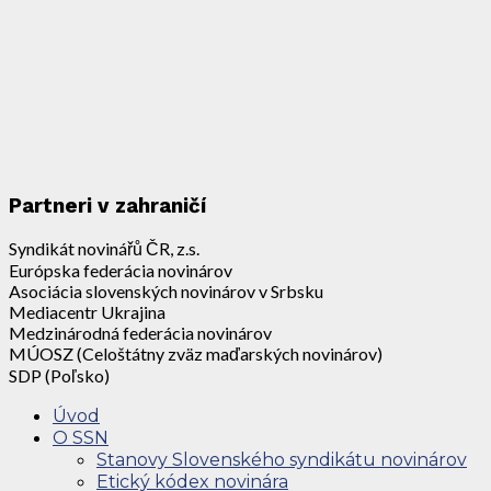
Partneri v zahraničí
Syndikát novinářů ČR, z.s.
Európska federácia novinárov
Asociácia slovenských novinárov v Srbsku
Mediacentr Ukrajina
Medzinárodná federácia novinárov
MÚOSZ (Celoštátny zväz maďarských novinárov)
SDP (Poľsko)
Úvod
O SSN
Stanovy Slovenského syndikátu novinárov
Etický kódex novinára