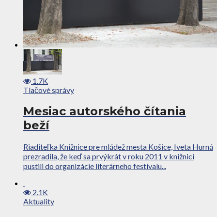
1.7K
Tlačové správy
Mesiac autorského čítania
beží
Riaditeľka Knižnice pre mládež mesta Košice, Iveta Hurná
prezradila, že keď sa prvýkrát v roku 2011 v knižnici
pustili do organizácie literárneho festivalu...
2.1K
Aktuality