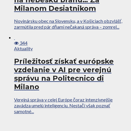
Milanom Desiatnikom
Novinársku obec na Slovensku, a v Košiciach obzvlášť,
zarmútila pred pár dňami nečakaná správa – zomrel...
344
Aktuality
Príležitosť získať európske
vzdelanie v AI pre verejnú
správu na Politecnico di
Milano
Verejná správa v celej Európe čoraz intenzívnejšie
zavádza umelú inteligenciu. Nestačí však poznať
samotné...