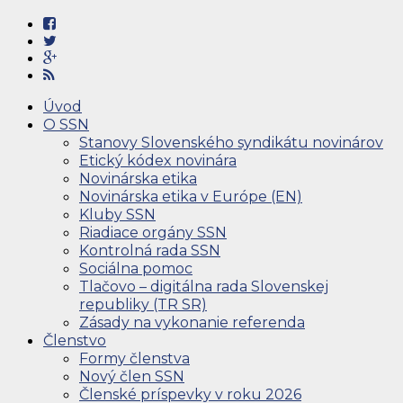
Úvod
O SSN
Stanovy Slovenského syndikátu novinárov
Etický kódex novinára
Novinárska etika
Novinárska etika v Európe (EN)
Kluby SSN
Riadiace orgány SSN
Kontrolná rada SSN
Sociálna pomoc
Tlačovo – digitálna rada Slovenskej
republiky (TR SR)
Zásady na vykonanie referenda
Členstvo
Formy členstva
Nový člen SSN
Členské príspevky v roku 2026