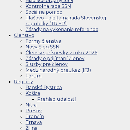
Riadiace orgány SSN
Kontrolná rada SSN
Sociálna pomoc
Tlačovo – digitálna rada Slovenskej
republiky (TR SR)
Zásady na vykonanie referenda
Členstvo
Formy členstva
Nový člen SSN
Členské príspevky v roku 2026
Zásady o prijímaní členov
Služby pre členov
Medzinárodný preukaz (IFJ)
Fórum
Regióny
Banská Bystrica
Košice
Prehľad udalostí
Nitra
Prešov
Trenčín
Trnava
Žilina