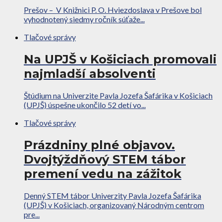
Prešov – V Knižnici P. O. Hviezdoslava v Prešove bol
vyhodnotený siedmy ročník súťaže...
Tlačové správy
Na UPJŠ v Košiciach promovali
najmladší absolventi
Štúdium na Univerzite Pavla Jozefa Šafárika v Košiciach
(UPJŠ) úspešne ukončilo 52 detí vo...
Tlačové správy
Prázdniny plné objavov.
Dvojtýždňový STEM tábor
premení vedu na zážitok
Denný STEM tábor Univerzity Pavla Jozefa Šafárika
(UPJŠ) v Košiciach, organizovaný Národným centrom
pre...