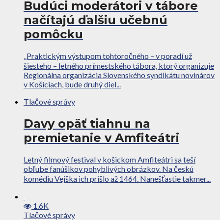
Budúci moderátori v tábore
načítajú ďalšiu učebnú
pomôcku
„Praktickým výstupom tohtoročného – v poradí už
šiesteho – letného prímestského tábora, ktorý organizuje
Regionálna organizácia Slovenského syndikátu novinárov
v Košiciach, bude druhý diel...
Tlačové správy
Davy opäť tiahnu na
premietanie v Amfiteátri
Letný filmový festival v košickom Amfiteátri sa teší
obľube fanúšikov pohyblivých obrázkov. Na českú
komédiu Vejška ich prišlo až 1464. Nanešťastie takmer...
1.6K
Tlačové správy