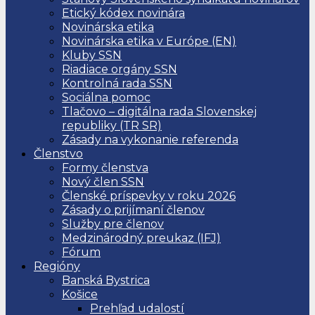
Etický kódex novinára
Novinárska etika
Novinárska etika v Európe (EN)
Kluby SSN
Riadiace orgány SSN
Kontrolná rada SSN
Sociálna pomoc
Tlačovo – digitálna rada Slovenskej
republiky (TR SR)
Zásady na vykonanie referenda
Členstvo
Formy členstva
Nový člen SSN
Členské príspevky v roku 2026
Zásady o prijímaní členov
Služby pre členov
Medzinárodný preukaz (IFJ)
Fórum
Regióny
Banská Bystrica
Košice
Prehľad udalostí