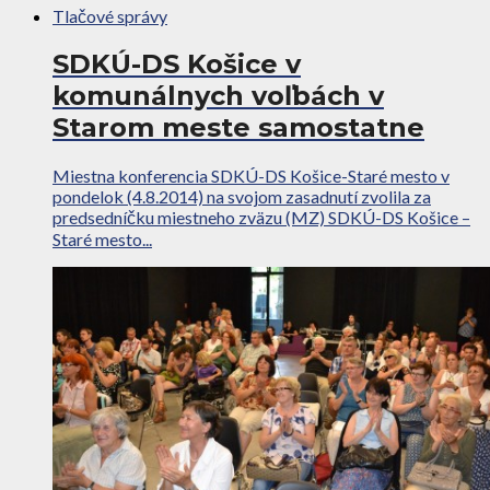
Tlačové správy
SDKÚ-DS Košice v
komunálnych voľbách v
Starom meste samostatne
Miestna konferencia SDKÚ-DS Košice-Staré mesto v
pondelok (4.8.2014) na svojom zasadnutí zvolila za
predsedníčku miestneho zväzu (MZ) SDKÚ-DS Košice –
Staré mesto...