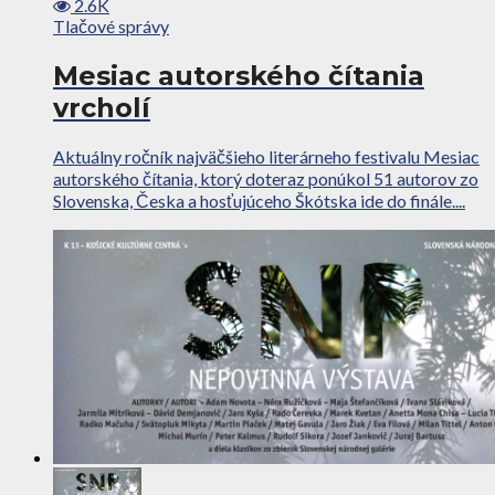
2.6K
Tlačové správy
Mesiac autorského čítania
vrcholí
Aktuálny ročník najväčšieho literárneho festivalu Mesiac
autorského čítania, ktorý doteraz ponúkol 51 autorov zo
Slovenska, Česka a hosťujúceho Škótska ide do finále....