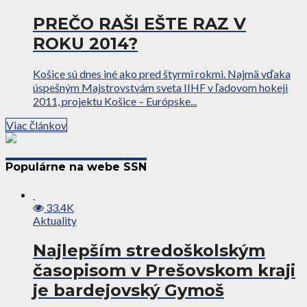
PREČO RAŠI EŠTE RAZ V
ROKU 2014?
Košice sú dnes iné ako pred štyrmi rokmi. Najmä vďaka
úspešným Majstrovstvám sveta IIHF v ľadovom hokeji
2011, projektu Košice – Európske...
Viac článkov
Populárne na webe SSN
33.4K
Aktuality
Najlepším stredoškolským
časopisom v Prešovskom kraji
je bardejovský Gymoš