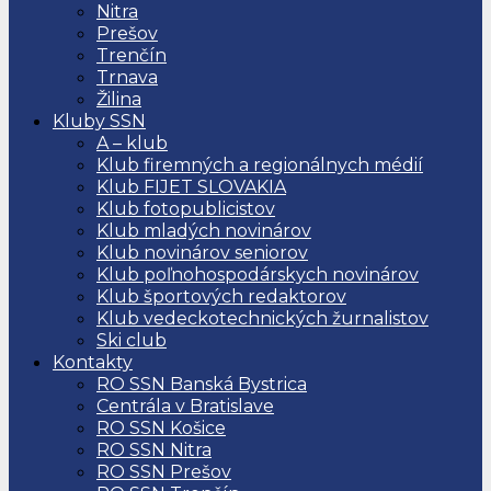
Nitra
Prešov
Trenčín
Trnava
Žilina
Kluby SSN
A – klub
Klub firemných a regionálnych médií
Klub FIJET SLOVAKIA
Klub fotopublicistov
Klub mladých novinárov
Klub novinárov seniorov
Klub poľnohospodárskych novinárov
Klub športových redaktorov
Klub vedeckotechnických žurnalistov
Ski club
Kontakty
RO SSN Banská Bystrica
Centrála v Bratislave
RO SSN Košice
RO SSN Nitra
RO SSN Prešov