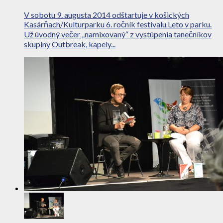
V sobotu 9. augusta 2014 odštartuje v košických
Kasárňach/Kulturparku 6. ročník festivalu Leto v parku.
Už úvodný večer „namixovaný“ z vystúpenia tanečníkov
skupiny Outbreak, kapely...