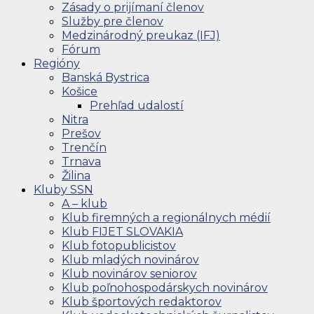
Zásady o prijímaní členov
Služby pre členov
Medzinárodný preukaz (IFJ)
Fórum
Regióny
Banská Bystrica
Košice
Prehľad udalostí
Nitra
Prešov
Trenčín
Trnava
Žilina
Kluby SSN
A – klub
Klub firemných a regionálnych médií
Klub FIJET SLOVAKIA
Klub fotopublicistov
Klub mladých novinárov
Klub novinárov seniorov
Klub poľnohospodárskych novinárov
Klub športových redaktorov