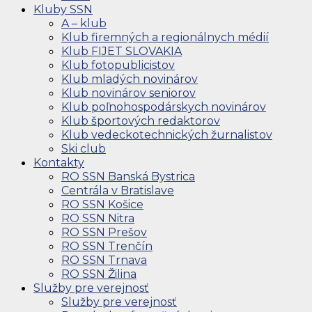
Kluby SSN
A – klub
Klub firemných a regionálnych médií
Klub FIJET SLOVAKIA
Klub fotopublicistov
Klub mladých novinárov
Klub novinárov seniorov
Klub poľnohospodárskych novinárov
Klub športových redaktorov
Klub vedeckotechnických žurnalistov
Ski club
Kontakty
RO SSN Banská Bystrica
Centrála v Bratislave
RO SSN Košice
RO SSN Nitra
RO SSN Prešov
RO SSN Trenčín
RO SSN Trnava
RO SSN Žilina
Služby pre verejnosť
Služby pre verejnosť