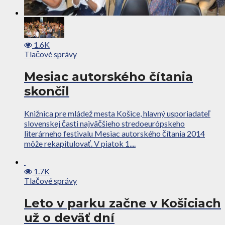
1.6K
Tlačové správy
Mesiac autorského čítania
skončil
Knižnica pre mládež mesta Košice, hlavný usporiadateľ
slovenskej časti najväčšieho stredoeurópskeho
literárneho festivalu Mesiac autorského čítania 2014
môže rekapitulovať. V piatok 1....
1.7K
Tlačové správy
Leto v parku začne v Košiciach
už o deväť dní