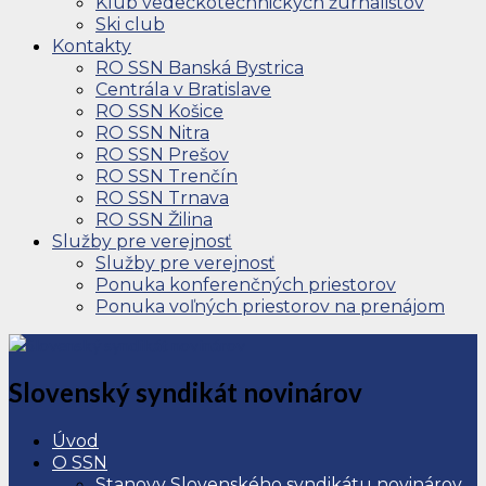
Klub vedeckotechnických žurnalistov
Ski club
Kontakty
RO SSN Banská Bystrica
Centrála v Bratislave
RO SSN Košice
RO SSN Nitra
RO SSN Prešov
RO SSN Trenčín
RO SSN Trnava
RO SSN Žilina
Služby pre verejnosť
Služby pre verejnosť
Ponuka konferenčných priestorov
Ponuka voľných priestorov na prenájom
Slovenský syndikát novinárov
Úvod
O SSN
Stanovy Slovenského syndikátu novinárov