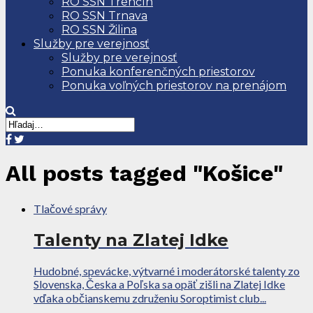
RO SSN Trenčín
RO SSN Trnava
RO SSN Žilina
Služby pre verejnosť
Služby pre verejnosť
Ponuka konferenčných priestorov
Ponuka voľných priestorov na prenájom
All posts tagged "Košice"
Tlačové správy
Talenty na Zlatej Idke
Hudobné, spevácke, výtvarné i moderátorské talenty zo
Slovenska, Česka a Poľska sa opäť zišli na Zlatej Idke
vďaka občianskemu združeniu Soroptimist club...