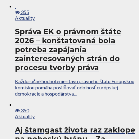
355
Aktuality
Správa EK o právnom štáte
2026 – konštatovaná bola
potreba zapájania
zainteresovaných strán do
procesu tvorby práva
Každoročné hodnotenie stavu právneho štátu Európskou
komisiou pomáha posilňovať odolnosť európskej
demokracie a hospodárstva...
350
Aktuality
Aj štamgast života raz zaklope
na nebeskú bránu… Za