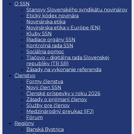
O SSN
Stanovy Slovenského syndikátu novinárov
Etický kódex novinára
Novinárska etika
Novinárska etika v Európe (EN)
Kluby SSN
Riadiace orgány SSN
Kontrolná rada SSN
Sociálna pomoc
Tlačovo – digitálna rada Slovenskej
republiky (TR SR)
Zásady na vykonanie referenda
Členstvo
Formy členstva
Nový člen SSN
Členské príspevky v roku 2026
Zásady o prijímaní členov
Služby pre členov
Medzinárodný preukaz (IFJ)
Fórum
Regióny
Banská Bystrica