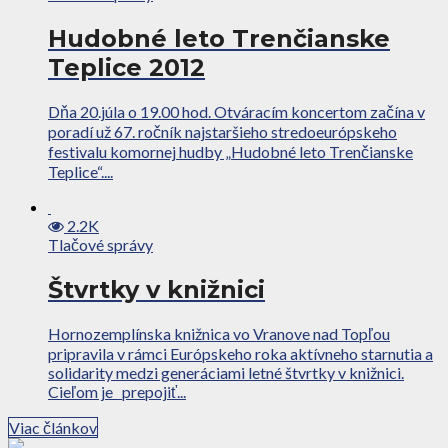
Hudobné leto Trenčianske
Teplice 2012
Dňa 20.júla o 19.00 hod. Otváracím koncertom začína v
poradí už 67. ročník najstaršieho stredoeurópskeho
festivalu komornej hudby „Hudobné leto Trenčianske
Teplice“....
2.2K
Tlačové správy
Štvrtky v knižnici
Hornozemplínska knižnica vo Vranove nad Topľou
pripravila v rámci Európskeho roka aktívneho starnutia a
solidarity medzi generáciami letné štvrtky v knižnici.
Cieľom je prepojiť...
Viac článkov