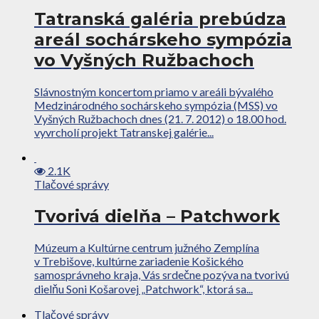
Tatranská galéria prebúdza
areál sochárskeho sympózia
vo Vyšných Ružbachoch
Slávnostným koncertom priamo v areáli bývalého
Medzinárodného sochárskeho sympózia (MSS) vo
Vyšných Ružbachoch dnes (21. 7. 2012) o 18.00 hod.
vyvrcholí projekt Tatranskej galérie...
2.1K
Tlačové správy
Tvorivá dielňa – Patchwork
Múzeum a Kultúrne centrum južného Zemplína
v Trebišove, kultúrne zariadenie Košického
samosprávneho kraja, Vás srdečne pozýva na tvorivú
dielňu Soni Košarovej „Patchwork“, ktorá sa...
Tlačové správy