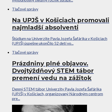
Tlačové správy
Na UPJŠ v Košiciach promovali
najmladší absolventi
Štúdium na Univerzite Pavla Jozefa Šafárika v Košiciach
(UPJŠ) úspešne ukončilo 52 detí vo...
Tlačové správy
Prázdniny plné objavov.
Dvojtýždňový STEM tábor
premení vedu na zážitok
Denný STEM tábor Univerzity Pavla Jozefa Šafárika
(UPJŠ) v Košiciach, organizovaný Národným centrom
pre...