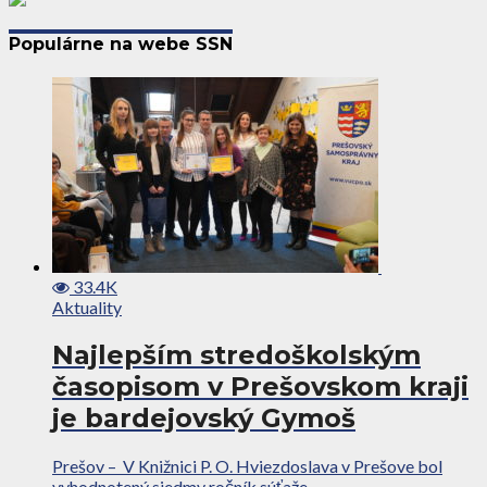
Populárne na webe SSN
33.4K
Aktuality
Najlepším stredoškolským
časopisom v Prešovskom kraji
je bardejovský Gymoš
Prešov – V Knižnici P. O. Hviezdoslava v Prešove bol
vyhodnotený siedmy ročník súťaže...