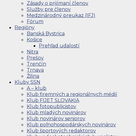
Zásady o prijímaní členov
Služby pre členov
Medzinárodný preukaz (IFJ)
Fórum
Regióny
Banská Bystrica
Košice
Prehľad udalostí
Nitra
Prešov
Trenčín
Trnava
Žilina
Kluby SSN
A – klub
Klub firemných a regionálnych médií
Klub FIJET SLOVAKIA
Klub fotopublicistov
Klub mladých novinárov
Klub novinárov seniorov
Klub poľnohospodárskych novinárov
Klub športových redaktorov