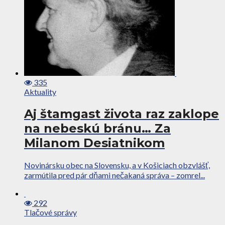
335
Aktuality
Aj štamgast života raz zaklope
na nebeskú bránu… Za
Milanom Desiatnikom
Novinársku obec na Slovensku, a v Košiciach obzvlášť,
zarmútila pred pár dňami nečakaná správa – zomrel...
292
Tlačové správy