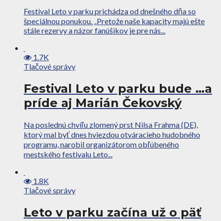
Festival Leto v parku prichádza od dnešného dňa so
špeciálnou ponukou. „Pretože naše kapacity majú ešte
stále rezervy a názor fanúšikov je pre nás...
1.7K
Tlačové správy
Festival Leto v parku bude …a
príde aj Marián Čekovský
Na poslednú chvíľu zlomený prst Nilsa Frahma (DE),
ktorý mal byť dnes hviezdou otváracieho hudobného
programu, narobil organizátorom obľúbeného
mestského festivalu Leto...
1.8K
Tlačové správy
Leto v parku začína už o päť