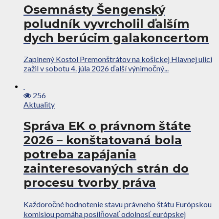
Osemnásty Šengenský
poludník vyvrcholil ďalším
dych berúcim galakoncertom
Zaplnený Kostol Premonštrátov na košickej Hlavnej ulici
zažil v sobotu 4. júla 2026 ďalší výnimočný...
256
Aktuality
Správa EK o právnom štáte
2026 – konštatovaná bola
potreba zapájania
zainteresovaných strán do
procesu tvorby práva
Každoročné hodnotenie stavu právneho štátu Európskou
komisiou pomáha posilňovať odolnosť európskej