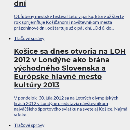
dní
Obľúbený mestský festival Leto v parku, ktorý už štvrtý
rok spríjemňuje Košičanom i návštevníkom mesta
prázdninové dni, odštartuje už o päť dní. „Od 6. do...
Tlačové správy
Košice sa dnes otvoria na LOH
2012 v Londýne ako brána
východného Slovenska a
Európske hlavné mesto
kultúry 2013
V pondelok 30. júla 2012 sa na Letných olympijských
hrách 2012 v Londýne predstavia návštevníkom
najväčšieho športového sviatku na svete aj Košice. Najmä
vďaka...
Tlačové správy