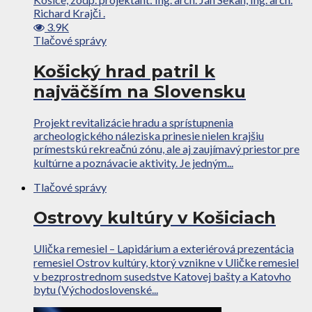
3.9K
Tlačové správy
Košický hrad patril k
najväčším na Slovensku
Projekt revitalizácie hradu a sprístupnenia
archeologického náleziska prinesie nielen krajšiu
prímestskú rekreačnú zónu, ale aj zaujímavý priestor pre
kultúrne a poznávacie aktivity. Je jedným...
Tlačové správy
Ostrovy kultúry v Košiciach
Ulička remesiel – Lapidárium a exteriérová prezentácia
remesiel Ostrov kultúry, ktorý vznikne v Uličke remesiel
v bezprostrednom susedstve Katovej bašty a Katovho
bytu (Východoslovenské...