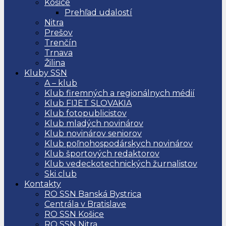
Košice
Prehľad udalostí
Nitra
Prešov
Trenčín
Trnava
Žilina
Kluby SSN
A – klub
Klub firemných a regionálnych médií
Klub FIJET SLOVAKIA
Klub fotopublicistov
Klub mladých novinárov
Klub novinárov seniorov
Klub poľnohospodárskych novinárov
Klub športových redaktorov
Klub vedeckotechnických žurnalistov
Ski club
Kontakty
RO SSN Banská Bystrica
Centrála v Bratislave
RO SSN Košice
RO SSN Nitra