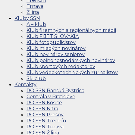
Trenčín
Trnava
Žilina
Kluby SSN
A – klub
Klub firemných a regionálnych médií
Klub FIJET SLOVAKIA
Klub fotopublicistov
Klub mladých novinárov
Klub novinárov seniorov
Klub poľnohospodárskych novinárov
Klub športových redaktorov
Klub vedeckotechnických žurnalistov
Ski club
Kontakty
RO SSN Banská Bystrica
Centrála v Bratislave
RO SSN Košice
RO SSN Nitra
RO SSN Prešov
RO SSN Trenčín
RO SSN Trnava
RO SSN Žilina