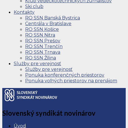
Klub vedeckotechnických žurnalistov
Ski club
Kontakty
RO SSN Banská Bystrica
Centrála v Bratislave
RO SSN Košice
RO SSN Nitra
RO SSN Prešov
RO SSN Trenčín
RO SSN Trnava
RO SSN Žilina
Služby pre verejnosť
Služby pre verejnosť
Ponuka konferenčných priestorov
Ponuka voľných priestorov na prenájom
Slovenský syndikát novinárov
Úvod