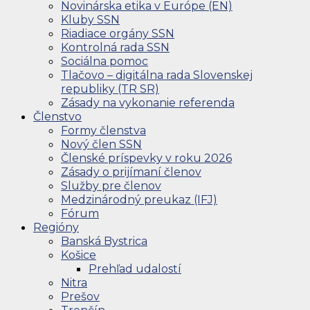
Novinárska etika v Európe (EN)
Kluby SSN
Riadiace orgány SSN
Kontrolná rada SSN
Sociálna pomoc
Tlačovo – digitálna rada Slovenskej
republiky (TR SR)
Zásady na vykonanie referenda
Členstvo
Formy členstva
Nový člen SSN
Členské príspevky v roku 2026
Zásady o prijímaní členov
Služby pre členov
Medzinárodný preukaz (IFJ)
Fórum
Regióny
Banská Bystrica
Košice
Prehľad udalostí
Nitra
Prešov