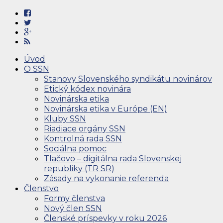
Úvod
O SSN
Stanovy Slovenského syndikátu novinárov
Etický kódex novinára
Novinárska etika
Novinárska etika v Európe (EN)
Kluby SSN
Riadiace orgány SSN
Kontrolná rada SSN
Sociálna pomoc
Tlačovo – digitálna rada Slovenskej
republiky (TR SR)
Zásady na vykonanie referenda
Členstvo
Formy členstva
Nový člen SSN
Členské príspevky v roku 2026