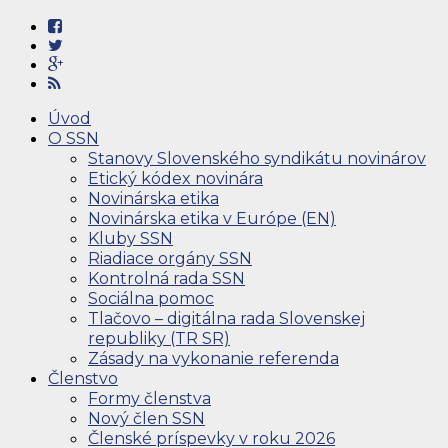
Úvod
O SSN
Stanovy Slovenského syndikátu novinárov
Etický kódex novinára
Novinárska etika
Novinárska etika v Európe (EN)
Kluby SSN
Riadiace orgány SSN
Kontrolná rada SSN
Sociálna pomoc
Tlačovo – digitálna rada Slovenskej
republiky (TR SR)
Zásady na vykonanie referenda
Členstvo
Formy členstva
Nový člen SSN
Členské príspevky v roku 2026