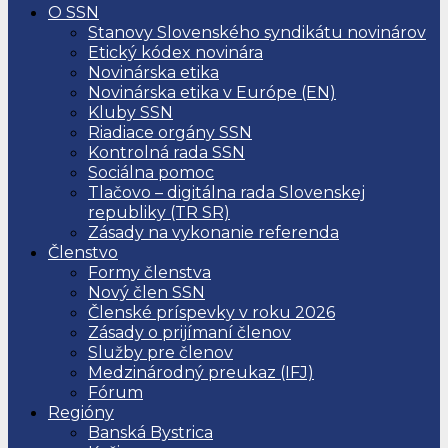
O SSN
Stanovy Slovenského syndikátu novinárov
Etický kódex novinára
Novinárska etika
Novinárska etika v Európe (EN)
Kluby SSN
Riadiace orgány SSN
Kontrolná rada SSN
Sociálna pomoc
Tlačovo – digitálna rada Slovenskej
republiky (TR SR)
Zásady na vykonanie referenda
Členstvo
Formy členstva
Nový člen SSN
Členské príspevky v roku 2026
Zásady o prijímaní členov
Služby pre členov
Medzinárodný preukaz (IFJ)
Fórum
Regióny
Banská Bystrica