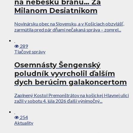
na nebeskú bránu… Za
Milanom Desiatnikom
Novinársku obec na Slovensku, a v Košiciach obzvlášť,
zarmútila pred pár dňami nečakaná správa – zomrel...
289
Tlačové správy
Osemnásty Šengenský
poludník vyvrcholil ďalším
dych berúcim galakoncertom
Zaplnený Kostol Premonštrátov na košickej Hlavnej ulici
zažil v sobotu 4. júla 2026 ďalší výnimočný...
254
Aktuality