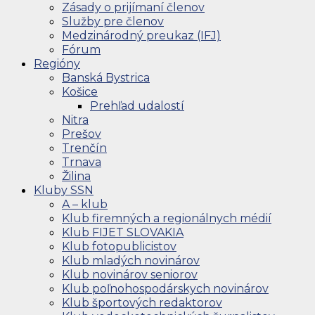
Zásady o prijímaní členov
Služby pre členov
Medzinárodný preukaz (IFJ)
Fórum
Regióny
Banská Bystrica
Košice
Prehľad udalostí
Nitra
Prešov
Trenčín
Trnava
Žilina
Kluby SSN
A – klub
Klub firemných a regionálnych médií
Klub FIJET SLOVAKIA
Klub fotopublicistov
Klub mladých novinárov
Klub novinárov seniorov
Klub poľnohospodárskych novinárov
Klub športových redaktorov