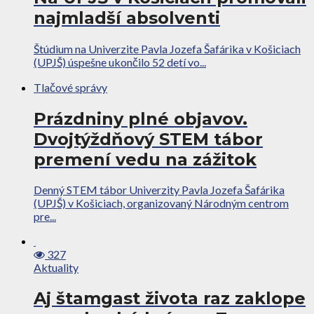
najmladší absolventi
Štúdium na Univerzite Pavla Jozefa Šafárika v Košiciach
(UPJŠ) úspešne ukončilo 52 detí vo...
Tlačové správy
Prázdniny plné objavov.
Dvojtýždňový STEM tábor
premení vedu na zážitok
Denný STEM tábor Univerzity Pavla Jozefa Šafárika
(UPJŠ) v Košiciach, organizovaný Národným centrom
pre...
327
Aktuality
Aj štamgast života raz zaklope