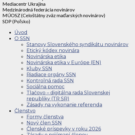
Mediacentr Ukrajina
Medzinárodná federácia novinárov
MÚOSZ (Celoštátny zväz maďarských novinárov)
SDP (Poľsko)
Úvod
O SSN
Stanovy Slovenského syndikátu novinárov
Etický kódex novinára
Novinárska etika
Novinárska etika v Európe (EN)
Kluby SSN
Riadiace orgány SSN
Kontrolná rada SSN
Sociálna pomoc
Tlačovo – digitálna rada Slovenskej
republiky (TR SR)
Zásady na vykonanie referenda
Členstvo
Formy členstva
Nový člen SSN
Členské príspevky v roku 2026
Zásady o prijímaní členov