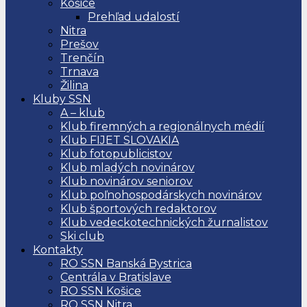
Košice
Prehľad udalostí
Nitra
Prešov
Trenčín
Trnava
Žilina
Kluby SSN
A – klub
Klub firemných a regionálnych médií
Klub FIJET SLOVAKIA
Klub fotopublicistov
Klub mladých novinárov
Klub novinárov seniorov
Klub poľnohospodárskych novinárov
Klub športových redaktorov
Klub vedeckotechnických žurnalistov
Ski club
Kontakty
RO SSN Banská Bystrica
Centrála v Bratislave
RO SSN Košice
RO SSN Nitra