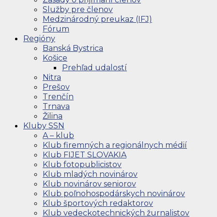
Služby pre členov
Medzinárodný preukaz (IFJ)
Fórum
Regióny
Banská Bystrica
Košice
Prehľad udalostí
Nitra
Prešov
Trenčín
Trnava
Žilina
Kluby SSN
A – klub
Klub firemných a regionálnych médií
Klub FIJET SLOVAKIA
Klub fotopublicistov
Klub mladých novinárov
Klub novinárov seniorov
Klub poľnohospodárskych novinárov
Klub športových redaktorov
Klub vedeckotechnických žurnalistov