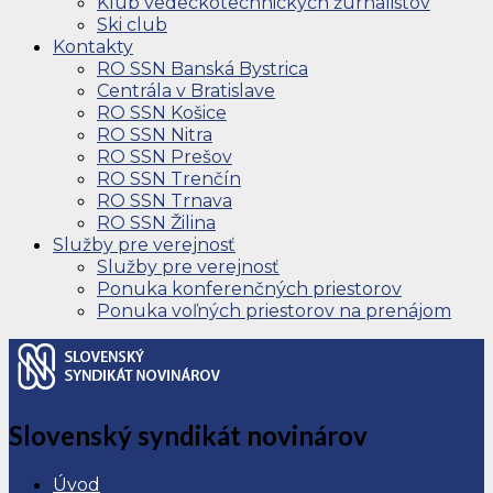
Klub vedeckotechnických žurnalistov
Ski club
Kontakty
RO SSN Banská Bystrica
Centrála v Bratislave
RO SSN Košice
RO SSN Nitra
RO SSN Prešov
RO SSN Trenčín
RO SSN Trnava
RO SSN Žilina
Služby pre verejnosť
Služby pre verejnosť
Ponuka konferenčných priestorov
Ponuka voľných priestorov na prenájom
Slovenský syndikát novinárov
Úvod