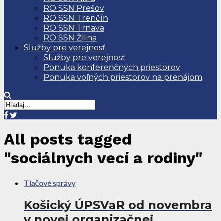
RO SSN Prešov
RO SSN Trenčín
RO SSN Trnava
RO SSN Žilina
Služby pre verejnosť
Služby pre verejnosť
Ponuka konferenčných priestorov
Ponuka voľných priestorov na prenájom
All posts tagged
"sociálnych vecí a rodiny"
Tlačové správy
Košický ÚPSVaR od novembra
v novej organizačnej