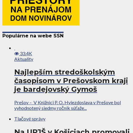
Populárne na webe SSN
33.4K
Aktuality
Najlepším stredoškolským
časopisom v Prešovskom kraji
je bardejovský Gymoš
Prešov – V Knižnici P. O. Hviezdoslava v Prešove bol
vyhodnotený siedmy ročník súťaže...
Tlačové správy
Na UPJŠ v Košiciach promovali