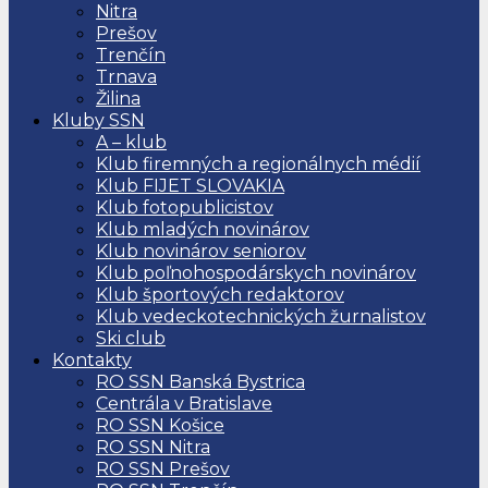
Nitra
Prešov
Trenčín
Trnava
Žilina
Kluby SSN
A – klub
Klub firemných a regionálnych médií
Klub FIJET SLOVAKIA
Klub fotopublicistov
Klub mladých novinárov
Klub novinárov seniorov
Klub poľnohospodárskych novinárov
Klub športových redaktorov
Klub vedeckotechnických žurnalistov
Ski club
Kontakty
RO SSN Banská Bystrica
Centrála v Bratislave
RO SSN Košice
RO SSN Nitra
RO SSN Prešov