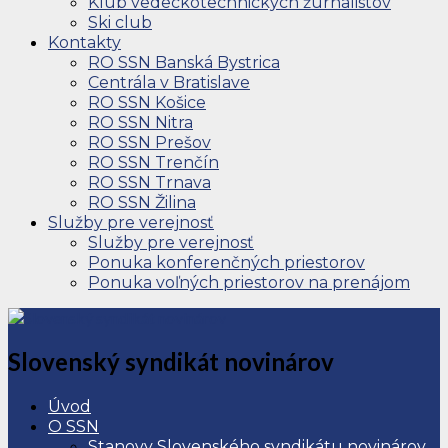
Klub vedeckotechnických žurnalistov
Ski club
Kontakty
RO SSN Banská Bystrica
Centrála v Bratislave
RO SSN Košice
RO SSN Nitra
RO SSN Prešov
RO SSN Trenčín
RO SSN Trnava
RO SSN Žilina
Služby pre verejnosť
Služby pre verejnosť
Ponuka konferenčných priestorov
Ponuka voľných priestorov na prenájom
Slovenský syndikát novinárov
Úvod
O SSN
Stanovy Slovenského syndikátu novinárov