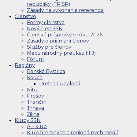
republiky (TR SR)
Zásady na vykonanie referenda
Členstvo
Formy členstva
Nový člen SSN
Členské príspevky v roku 2026
Zásady o prijímaní členov
Služby pre členov
Medzinárodný preukaz (IFJ)
Fórum
Regióny
Banská Bystrica
Košice
Prehľad udalostí
Nitra
Prešov
Trenčín
Trnava
Žilina
Kluby SSN
A – klub
Klub firemných a regionálnych médií