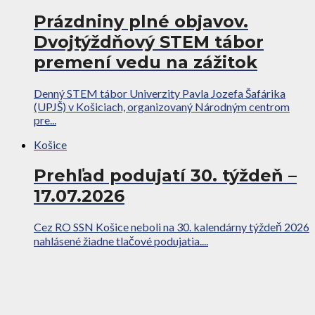
Prázdniny plné objavov.
Dvojtýždňový STEM tábor
premení vedu na zážitok
Denný STEM tábor Univerzity Pavla Jozefa Šafárika
(UPJŠ) v Košiciach, organizovaný Národným centrom
pre...
Košice
Prehľad podujatí 30. týždeň –
17.07.2026
Cez RO SSN Košice neboli na 30. kalendárny týždeň 2026
nahlásené žiadne tlačové podujatia....