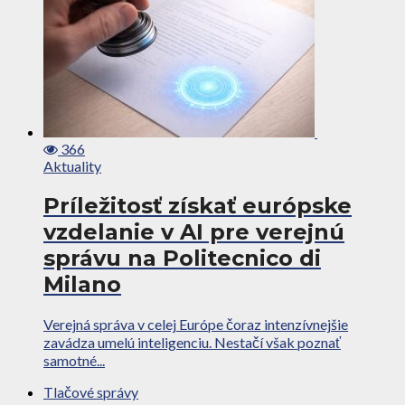
366
Aktuality
Príležitosť získať európske
vzdelanie v AI pre verejnú
správu na Politecnico di
Milano
Verejná správa v celej Európe čoraz intenzívnejšie
zavádza umelú inteligenciu. Nestačí však poznať
samotné...
Tlačové správy