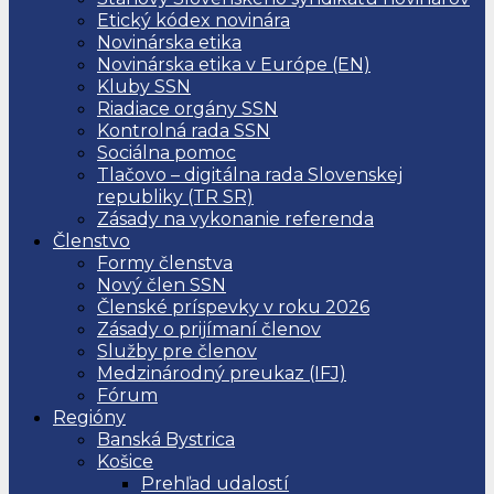
Etický kódex novinára
Novinárska etika
Novinárska etika v Európe (EN)
Kluby SSN
Riadiace orgány SSN
Kontrolná rada SSN
Sociálna pomoc
Tlačovo – digitálna rada Slovenskej
republiky (TR SR)
Zásady na vykonanie referenda
Členstvo
Formy členstva
Nový člen SSN
Členské príspevky v roku 2026
Zásady o prijímaní členov
Služby pre členov
Medzinárodný preukaz (IFJ)
Fórum
Regióny
Banská Bystrica
Košice
Prehľad udalostí