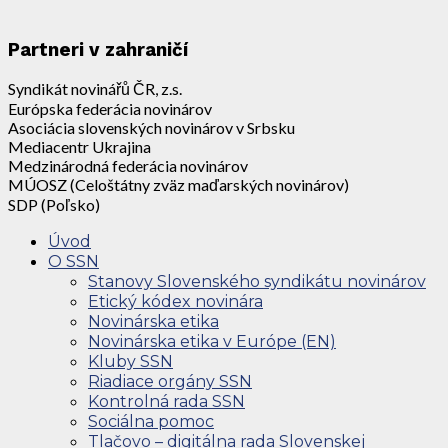
Partneri v zahraničí
Syndikát novinářů ČR, z.s.
Európska federácia novinárov
Asociácia slovenských novinárov v Srbsku
Mediacentr Ukrajina
Medzinárodná federácia novinárov
MÚOSZ (Celoštátny zväz maďarských novinárov)
SDP (Poľsko)
Úvod
O SSN
Stanovy Slovenského syndikátu novinárov
Etický kódex novinára
Novinárska etika
Novinárska etika v Európe (EN)
Kluby SSN
Riadiace orgány SSN
Kontrolná rada SSN
Sociálna pomoc
Tlačovo – digitálna rada Slovenskej