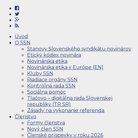
Úvod
O SSN
Stanovy Slovenského syndikátu novinárov
Etický kódex novinára
Novinárska etika
Novinárska etika v Európe (EN)
Kluby SSN
Riadiace orgány SSN
Kontrolná rada SSN
Sociálna pomoc
Tlačovo – digitálna rada Slovenskej
republiky (TR SR)
Zásady na vykonanie referenda
Členstvo
Formy členstva
Nový člen SSN
Členské príspevky v roku 2026