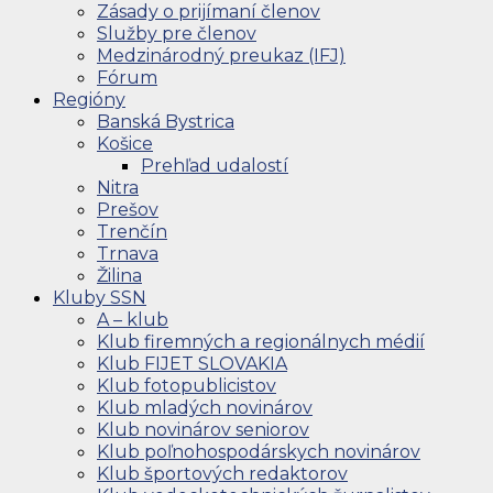
Zásady o prijímaní členov
Služby pre členov
Medzinárodný preukaz (IFJ)
Fórum
Regióny
Banská Bystrica
Košice
Prehľad udalostí
Nitra
Prešov
Trenčín
Trnava
Žilina
Kluby SSN
A – klub
Klub firemných a regionálnych médií
Klub FIJET SLOVAKIA
Klub fotopublicistov
Klub mladých novinárov
Klub novinárov seniorov
Klub poľnohospodárskych novinárov
Klub športových redaktorov