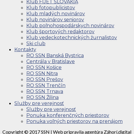
Klub FIJET SLOVAKIA
Klub fotopublicistov
Klub mladých novinárov
Klub novinárov seniorov
Klub poľnohospodárskych novinárov
Klub športových redaktorov
Klub vedeckotechnických žurnalistov
Ski club
Kontakty
RO SSN Banská Bystrica
Centrála v Bratislave
RO SSN Košice
RO SSN Nitra
RO SSN Prešov
RO SSN Trenčín
RO SSN Trnava
RO SSN Žilina
Služby pre verejnosť
Služby pre verejnosť
Ponuka konferenčných priestorov
Ponuka voľných priestorov na prenájom
Copyright © 2017 SSN | Web pripravila agentúra Záhorí.digital