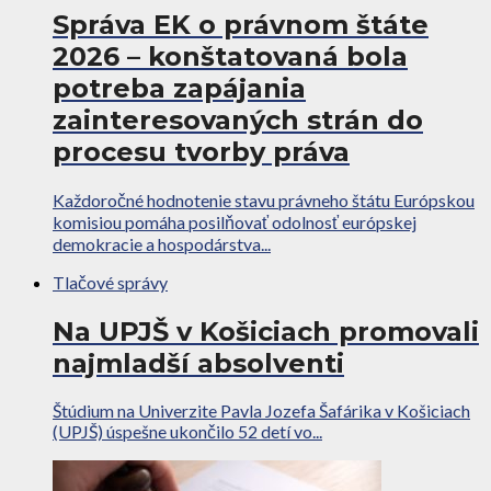
Správa EK o právnom štáte
2026 – konštatovaná bola
potreba zapájania
zainteresovaných strán do
procesu tvorby práva
Každoročné hodnotenie stavu právneho štátu Európskou
komisiou pomáha posilňovať odolnosť európskej
demokracie a hospodárstva...
Tlačové správy
Na UPJŠ v Košiciach promovali
najmladší absolventi
Štúdium na Univerzite Pavla Jozefa Šafárika v Košiciach
(UPJŠ) úspešne ukončilo 52 detí vo...