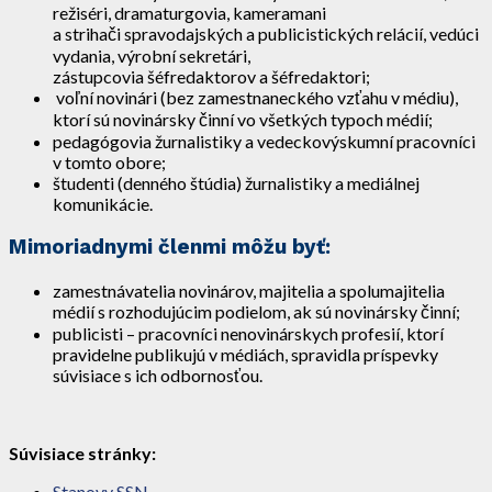
režiséri, dramaturgovia, kameramani
a strihači spravodajských a publicistických relácií, vedúci
vydania, výrobní sekretári,
zástupcovia šéfredaktorov a šéfredaktori;
voľní novinári (bez zamestnaneckého vzťahu v médiu),
ktorí sú novinársky činní vo všetkých typoch médií;
pedagógovia žurnalistiky a vedeckovýskumní pracovníci
v tomto obore;
študenti (denného štúdia) žurnalistiky a mediálnej
komunikácie.
Mimoriadnymi členmi môžu byť:
zamestnávatelia novinárov, majitelia a spolumajitelia
médií s rozhodujúcim podielom, ak sú novinársky činní;
publicisti – pracovníci nenovinárskych profesií, ktorí
pravidelne publikujú v médiách, spravidla príspevky
súvisiace s ich odbornosťou.
Súvisiace stránky:
Stanovy SSN