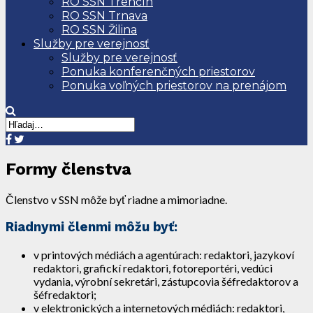
RO SSN Trenčín
RO SSN Trnava
RO SSN Žilina
Služby pre verejnosť
Služby pre verejnosť
Ponuka konferenčných priestorov
Ponuka voľných priestorov na prenájom
Formy členstva
Členstvo v SSN môže byť riadne a mimoriadne.
Riadnymi členmi môžu byť:
v printových médiách a agentúrach: redaktori, jazykoví
redaktori, grafickí redaktori, fotoreportéri, vedúci
vydania, výrobní sekretári, zástupcovia šéfredaktorov a
šéfredaktori;
v elektronických a internetových médiách: redaktori,