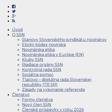
Úvod
O SSN
Stanovy Slovenského syndikátu novinárov
Etický kódex novinára
Novinárska etika
Novinárska etika v Európe (EN)
Kluby SSN
Riadiace orgány SSN
Kontrolná rada SSN
Sociálna pomoc
Tlačovo – digitálna rada Slovenskej
republiky (TR SR)
Zásady na vykonanie referenda
Členstvo
Formy členstva
Nový člen SSN
Členské príspevky v roku 2026