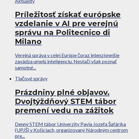
Aktuality
Príležitosť získať európske
vzdelanie v AI pre verejnú
správu na Politecnico di
Milano
Verejná správa v celej Európe čoraz intenzívnejšie
zavádza umelú inteligenciu. Nestačí však poznať
samotné...
Tlačové správy
Prázdniny plné objavov.
Dvojtýždňový STEM tábor
premení vedu na zážitok
Denný STEM tábor Univerzity Pavla Jozefa Šafárika
(UPJŠ) v Košiciach, organizovaný Národným centrom
pre...