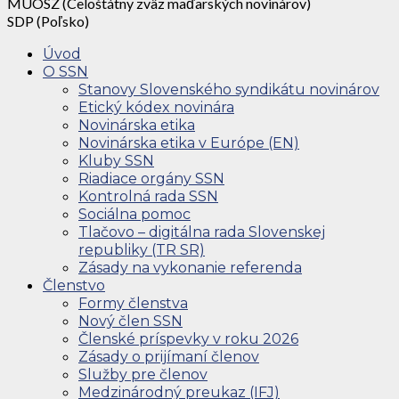
MÚOSZ (Celoštátny zväz maďarských novinárov)
SDP (Poľsko)
Úvod
O SSN
Stanovy Slovenského syndikátu novinárov
Etický kódex novinára
Novinárska etika
Novinárska etika v Európe (EN)
Kluby SSN
Riadiace orgány SSN
Kontrolná rada SSN
Sociálna pomoc
Tlačovo – digitálna rada Slovenskej
republiky (TR SR)
Zásady na vykonanie referenda
Členstvo
Formy členstva
Nový člen SSN
Členské príspevky v roku 2026
Zásady o prijímaní členov
Služby pre členov
Medzinárodný preukaz (IFJ)