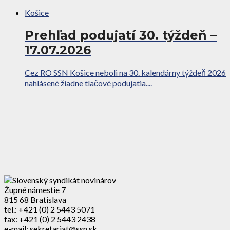
Košice
Prehľad podujatí 30. týždeň –
17.07.2026
Cez RO SSN Košice neboli na 30. kalendárny týždeň 2026
nahlásené žiadne tlačové podujatia....
Župné námestie 7
815 68 Bratislava
tel.: +421 (0) 2 5443 5071
fax: +421 (0) 2 5443 2438
e-mail: sekretariat@ssn.sk