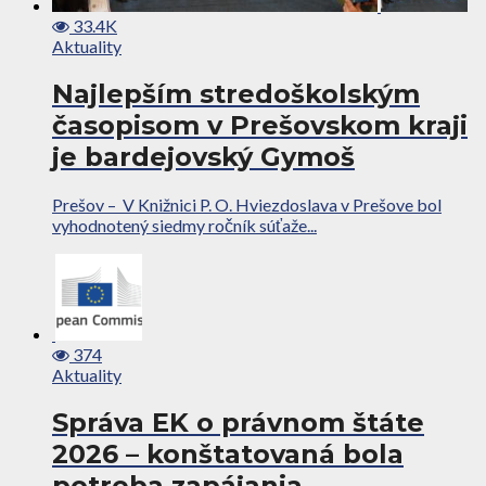
33.4K
Aktuality
Najlepším stredoškolským
časopisom v Prešovskom kraji
je bardejovský Gymoš
Prešov – V Knižnici P. O. Hviezdoslava v Prešove bol
vyhodnotený siedmy ročník súťaže...
374
Aktuality
Správa EK o právnom štáte
2026 – konštatovaná bola
potreba zapájania