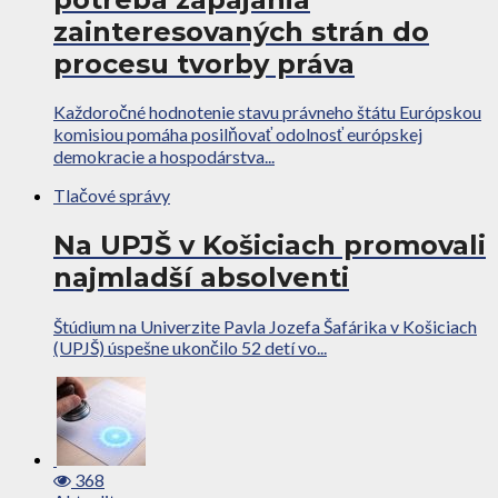
zainteresovaných strán do
procesu tvorby práva
Každoročné hodnotenie stavu právneho štátu Európskou
komisiou pomáha posilňovať odolnosť európskej
demokracie a hospodárstva...
Tlačové správy
Na UPJŠ v Košiciach promovali
najmladší absolventi
Štúdium na Univerzite Pavla Jozefa Šafárika v Košiciach
(UPJŠ) úspešne ukončilo 52 detí vo...
368