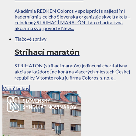
Akadémia REDKEN Coloros v spolupráci s najlepšími
kaderníkmi z celého Slovenska organizuje skvelú akciu –
celodenný STRIHACÍ MARATÓN. Táto charitatívna
akcia má svoj pôvod v New...
Tlačové správy
Strihací maratón
STRIHATON (strihací maratón) jedinečná charitatívna
akcia sa každoročne koná na viacerých miestach Českej
republiky. V tomto roku ju firma Coloros, s. r.o. a...
Viac článkov