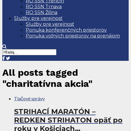
RO SSN Trenčín
RO SSN Trnava
RO SSN Žilina
Služby pre verejnosť
Služby pre verejnosť
Ponuka konferenčných priestorov
Ponuka voľných priestorov na prenájom
All posts tagged
"charitatívna akcia"
Tlačové správy
STRIHACÍ MARATÓN –
REDKEN STRIHATON opäť po
roku v Košiciach…