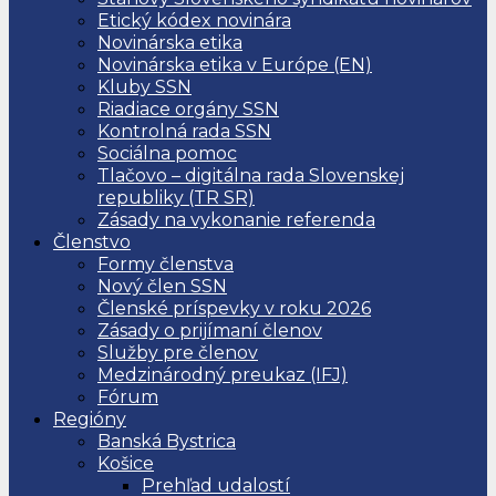
Etický kódex novinára
Novinárska etika
Novinárska etika v Európe (EN)
Kluby SSN
Riadiace orgány SSN
Kontrolná rada SSN
Sociálna pomoc
Tlačovo – digitálna rada Slovenskej
republiky (TR SR)
Zásady na vykonanie referenda
Členstvo
Formy členstva
Nový člen SSN
Členské príspevky v roku 2026
Zásady o prijímaní členov
Služby pre členov
Medzinárodný preukaz (IFJ)
Fórum
Regióny
Banská Bystrica
Košice
Prehľad udalostí