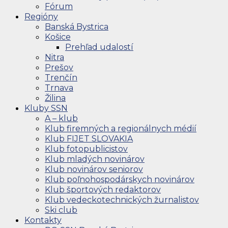
Fórum
Regióny
Banská Bystrica
Košice
Prehľad udalostí
Nitra
Prešov
Trenčín
Trnava
Žilina
Kluby SSN
A – klub
Klub firemných a regionálnych médií
Klub FIJET SLOVAKIA
Klub fotopublicistov
Klub mladých novinárov
Klub novinárov seniorov
Klub poľnohospodárskych novinárov
Klub športových redaktorov
Klub vedeckotechnických žurnalistov
Ski club
Kontakty