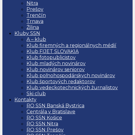
Nitra
Prešov
Trenčín
Trnava
Žilina
Kluby SSN
A – klub
Klub firemných a regionálnych médií
Klub FIJET SLOVAKIA
Klub fotopublicistov
Klub mladých novinárov
Klub novinárov seniorov
Klub poľnohospodárskych novinárov
Klub športových redaktorov
Klub vedeckotechnických žurnalistov
Ski club
Kontakty
RO SSN Banská Bystrica
Centrála v Bratislave
RO SSN Košice
RO SSN Nitra
RO SSN Prešov