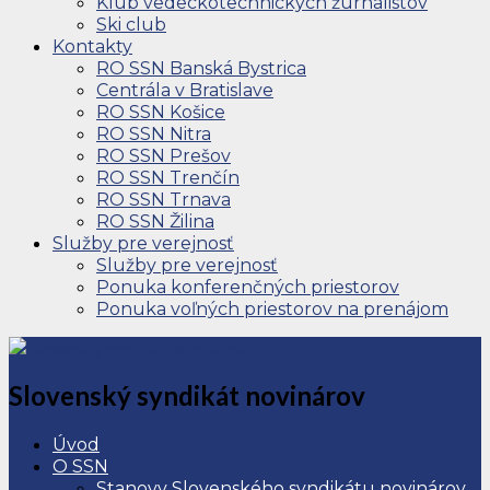
Klub vedeckotechnických žurnalistov
Ski club
Kontakty
RO SSN Banská Bystrica
Centrála v Bratislave
RO SSN Košice
RO SSN Nitra
RO SSN Prešov
RO SSN Trenčín
RO SSN Trnava
RO SSN Žilina
Služby pre verejnosť
Služby pre verejnosť
Ponuka konferenčných priestorov
Ponuka voľných priestorov na prenájom
Slovenský syndikát novinárov
Úvod
O SSN
Stanovy Slovenského syndikátu novinárov