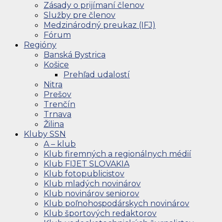
Zásady o prijímaní členov
Služby pre členov
Medzinárodný preukaz (IFJ)
Fórum
Regióny
Banská Bystrica
Košice
Prehľad udalostí
Nitra
Prešov
Trenčín
Trnava
Žilina
Kluby SSN
A – klub
Klub firemných a regionálnych médií
Klub FIJET SLOVAKIA
Klub fotopublicistov
Klub mladých novinárov
Klub novinárov seniorov
Klub poľnohospodárskych novinárov
Klub športových redaktorov