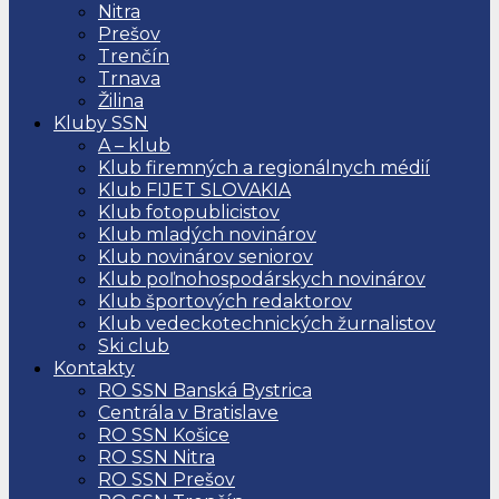
Nitra
Prešov
Trenčín
Trnava
Žilina
Kluby SSN
A – klub
Klub firemných a regionálnych médií
Klub FIJET SLOVAKIA
Klub fotopublicistov
Klub mladých novinárov
Klub novinárov seniorov
Klub poľnohospodárskych novinárov
Klub športových redaktorov
Klub vedeckotechnických žurnalistov
Ski club
Kontakty
RO SSN Banská Bystrica
Centrála v Bratislave
RO SSN Košice
RO SSN Nitra
RO SSN Prešov