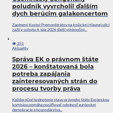
poludník vyvrcholil ďalším
dych berúcim galakoncertom
Zaplnený Kostol Premonštrátov na košickej Hlavnej ulici
zažil v sobotu 4. júla 2026 ďalší výnimočný...
251
Aktuality
Správa EK o právnom štáte
2026 – konštatovaná bola
potreba zapájania
zainteresovaných strán do
procesu tvorby práva
Každoročné hodnotenie stavu právneho štátu Európskou
komisiou pomáha posilňovať odolnosť európskej
demokracie a hospodárstva...