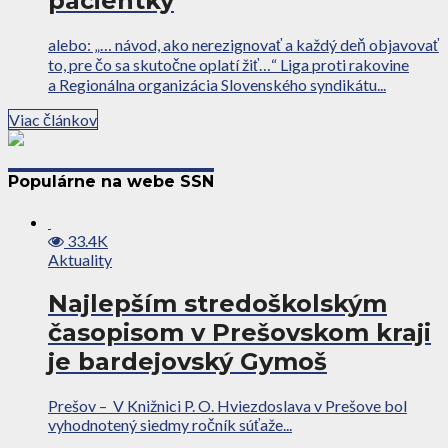
pacientky
alebo: „… návod, ako nerezignovať a každý deň objavovať
to, pre čo sa skutočne oplatí žiť…“ Liga proti rakovine
a Regionálna organizácia Slovenského syndikátu...
Viac článkov
Populárne na webe SSN
33.4K
Aktuality
Najlepším stredoškolským
časopisom v Prešovskom kraji
je bardejovský Gymoš
Prešov – V Knižnici P. O. Hviezdoslava v Prešove bol
vyhodnotený siedmy ročník súťaže...