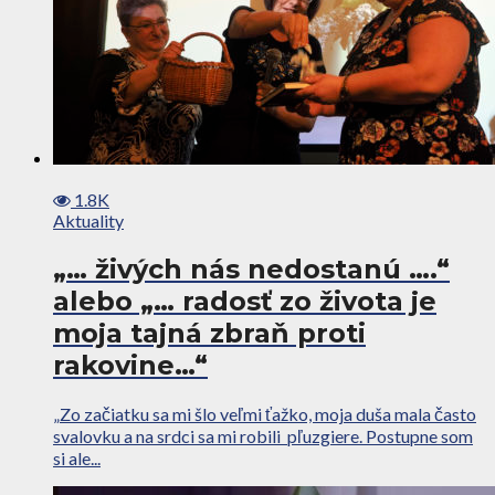
1.8K
Aktuality
„… živých nás nedostanú ….“
alebo „… radosť zo života je
moja tajná zbraň proti
rakovine…“
„Zo začiatku sa mi šlo veľmi ťažko, moja duša mala často
svalovku a na srdci sa mi robili pľuzgiere. Postupne som
si ale...