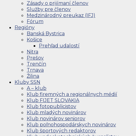
Zásady o prijímaní členov
Služby pre členov
Medzinárodný preukaz (IFJ)
Fórum
Regióny
Banská Bystrica
Košice
Prehľad udalostí
Nitra
Prešov
Trenčín
Trnava
Žilina
Kluby SSN
A – klub
Klub firemných a regionálnych médií
Klub FIJET SLOVAKIA
Klub fotopublicistov
Klub mladých novinárov
Klub novinárov seniorov
Klub poľnohospodárskych novinárov
Klub športových redaktorov