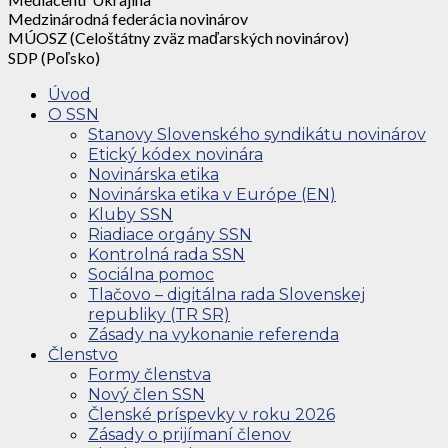
Medzinárodná federácia novinárov
MÚOSZ (Celoštátny zväz maďarských novinárov)
SDP (Poľsko)
Úvod
O SSN
Stanovy Slovenského syndikátu novinárov
Etický kódex novinára
Novinárska etika
Novinárska etika v Európe (EN)
Kluby SSN
Riadiace orgány SSN
Kontrolná rada SSN
Sociálna pomoc
Tlačovo – digitálna rada Slovenskej
republiky (TR SR)
Zásady na vykonanie referenda
Členstvo
Formy členstva
Nový člen SSN
Členské príspevky v roku 2026
Zásady o prijímaní členov