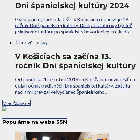
Dni španielskej kultúry 2024
Gymnázium, Park mládež 5 v Košiciach organizuje 19.
ročník Dní španielskej kultúry. Druhý októbrový týždeň
prinášame kultúru po španielsky hovoriacich krajín do...
Tlačové správy
V Košiciach sa začína 13.
ročník Dní španielskej kultúry
Od pondelka 1. októbra 2018 sa Košičania môžu tešiť na
ďalší ročník tradičných Dní španielskej kultúry. Záštitu
nad nimi prevzal veľvyslanec Španielskeho...
Viac článkov
Populárne na webe SSN