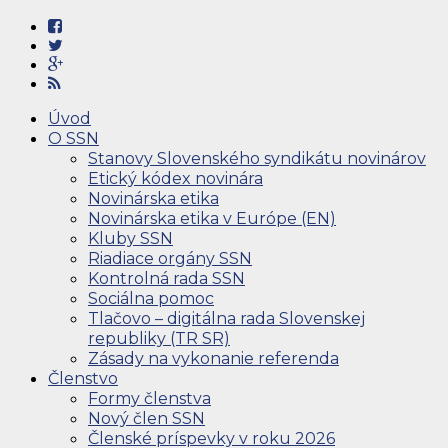
Úvod
O SSN
Stanovy Slovenského syndikátu novinárov
Etický kódex novinára
Novinárska etika
Novinárska etika v Európe (EN)
Kluby SSN
Riadiace orgány SSN
Kontrolná rada SSN
Sociálna pomoc
Tlačovo – digitálna rada Slovenskej
republiky (TR SR)
Zásady na vykonanie referenda
Členstvo
Formy členstva
Nový člen SSN
Členské príspevky v roku 2026