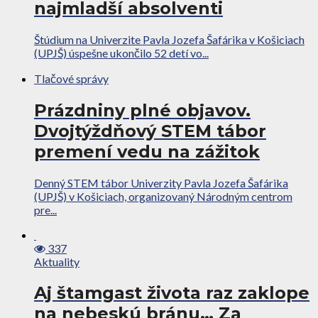
najmladší absolventi
Štúdium na Univerzite Pavla Jozefa Šafárika v Košiciach
(UPJŠ) úspešne ukončilo 52 detí vo...
Tlačové správy
Prázdniny plné objavov.
Dvojtýždňový STEM tábor
premení vedu na zážitok
Denný STEM tábor Univerzity Pavla Jozefa Šafárika
(UPJŠ) v Košiciach, organizovaný Národným centrom
pre...
337
Aktuality
Aj štamgast života raz zaklope
na nebeskú bránu… Za