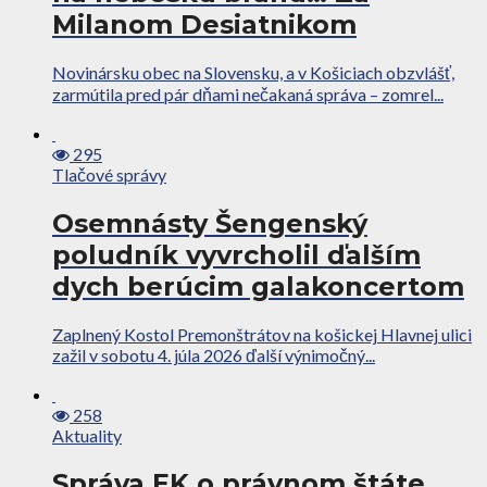
Milanom Desiatnikom
Novinársku obec na Slovensku, a v Košiciach obzvlášť,
zarmútila pred pár dňami nečakaná správa – zomrel...
295
Tlačové správy
Osemnásty Šengenský
poludník vyvrcholil ďalším
dych berúcim galakoncertom
Zaplnený Kostol Premonštrátov na košickej Hlavnej ulici
zažil v sobotu 4. júla 2026 ďalší výnimočný...
258
Aktuality
Správa EK o právnom štáte