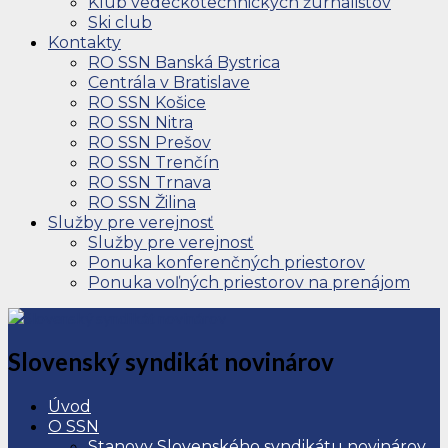
Klub vedeckotechnických žurnalistov
Ski club
Kontakty
RO SSN Banská Bystrica
Centrála v Bratislave
RO SSN Košice
RO SSN Nitra
RO SSN Prešov
RO SSN Trenčín
RO SSN Trnava
RO SSN Žilina
Služby pre verejnosť
Služby pre verejnosť
Ponuka konferenčných priestorov
Ponuka voľných priestorov na prenájom
Slovenský syndikát novinárov
Úvod
O SSN
Stanovy Slovenského syndikátu novinárov