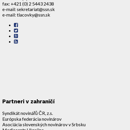
fax: +421 (0) 2 5443 2438
e-mail: sekretariat@ssn.sk
e-mail: tlacovky@ssn.sk
Partneri v zahraničí
Syndikát novinářů ČR, z.s.
Európska federácia novinárov
Asociácia slovenských novinárov v Srbsku
Mediacentr Ukrajina