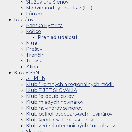
Služby pre členov
Medzinárodný preukaz (IFJ)
Fórum
Regióny
Banská Bystrica
Košice
Prehľad udalostí
Nitra
Prešov
Trenčín
Trnava
Žilina
Kluby SSN
A – klub
Klub firemných a regionálnych médií
Klub FIJET SLOVAKIA
Klub fotopublicistov
Klub mladých novinárov
Klub novinárov seniorov
Klub poľnohospodárskych novinárov
Klub športových redaktorov
Klub vedeckotechnických žurnalistov
Ski club