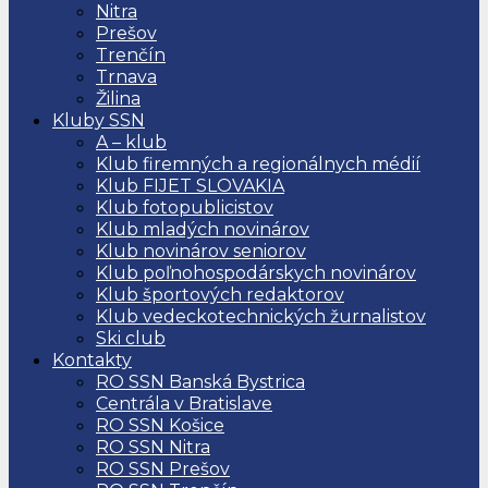
Nitra
Prešov
Trenčín
Trnava
Žilina
Kluby SSN
A – klub
Klub firemných a regionálnych médií
Klub FIJET SLOVAKIA
Klub fotopublicistov
Klub mladých novinárov
Klub novinárov seniorov
Klub poľnohospodárskych novinárov
Klub športových redaktorov
Klub vedeckotechnických žurnalistov
Ski club
Kontakty
RO SSN Banská Bystrica
Centrála v Bratislave
RO SSN Košice
RO SSN Nitra
RO SSN Prešov