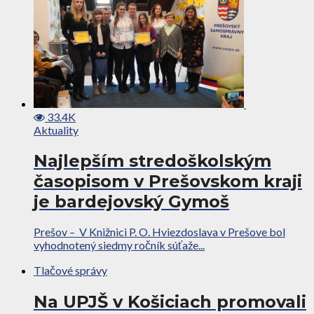
33.4K
Aktuality
Najlepším stredoškolským
časopisom v Prešovskom kraji
je bardejovský Gymoš
Prešov – V Knižnici P. O. Hviezdoslava v Prešove bol
vyhodnotený siedmy ročník súťaže...
Tlačové správy
Na UPJŠ v Košiciach promovali