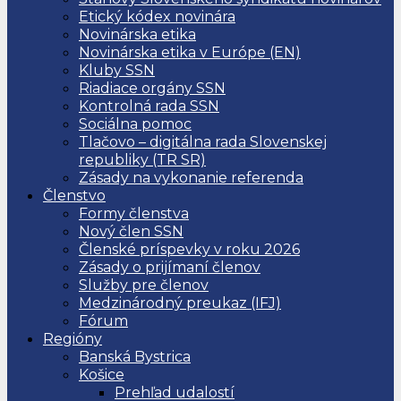
Etický kódex novinára
Novinárska etika
Novinárska etika v Európe (EN)
Kluby SSN
Riadiace orgány SSN
Kontrolná rada SSN
Sociálna pomoc
Tlačovo – digitálna rada Slovenskej
republiky (TR SR)
Zásady na vykonanie referenda
Členstvo
Formy členstva
Nový člen SSN
Členské príspevky v roku 2026
Zásady o prijímaní členov
Služby pre členov
Medzinárodný preukaz (IFJ)
Fórum
Regióny
Banská Bystrica
Košice
Prehľad udalostí