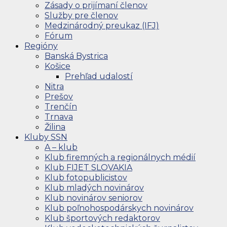
Zásady o prijímaní členov
Služby pre členov
Medzinárodný preukaz (IFJ)
Fórum
Regióny
Banská Bystrica
Košice
Prehľad udalostí
Nitra
Prešov
Trenčín
Trnava
Žilina
Kluby SSN
A – klub
Klub firemných a regionálnych médií
Klub FIJET SLOVAKIA
Klub fotopublicistov
Klub mladých novinárov
Klub novinárov seniorov
Klub poľnohospodárskych novinárov
Klub športových redaktorov