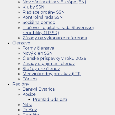
Novinárska etika v Európe (EN)
Kluby SSN
Riadiace orgány SSN
Kontrolná rada SSN
Sociálna pomoc
Tlačovo – digitálna rada Slovenskej
republiky (TR SR)
Zásady na vykonanie referenda
Členstvo
Formy členstva
Nový člen SSN
Členské príspevky v roku 2026
Zásady o prijímaní členov
Služby pre členov
Medzinárodný preukaz (IFJ)
Fórum
Regióny
Banská Bystrica
Košice
Prehľad udalostí
Nitra
Prešov
Trenčín