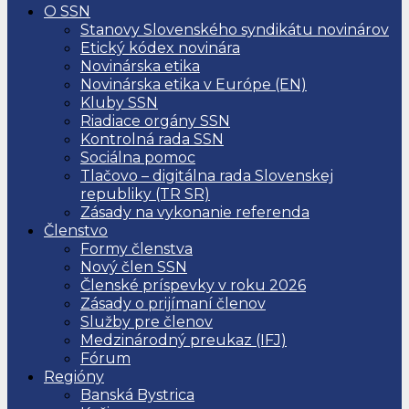
O SSN
Stanovy Slovenského syndikátu novinárov
Etický kódex novinára
Novinárska etika
Novinárska etika v Európe (EN)
Kluby SSN
Riadiace orgány SSN
Kontrolná rada SSN
Sociálna pomoc
Tlačovo – digitálna rada Slovenskej
republiky (TR SR)
Zásady na vykonanie referenda
Členstvo
Formy členstva
Nový člen SSN
Členské príspevky v roku 2026
Zásady o prijímaní členov
Služby pre členov
Medzinárodný preukaz (IFJ)
Fórum
Regióny
Banská Bystrica