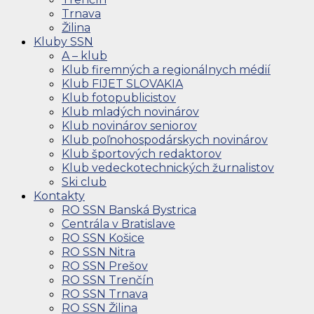
Trnava
Žilina
Kluby SSN
A – klub
Klub firemných a regionálnych médií
Klub FIJET SLOVAKIA
Klub fotopublicistov
Klub mladých novinárov
Klub novinárov seniorov
Klub poľnohospodárskych novinárov
Klub športových redaktorov
Klub vedeckotechnických žurnalistov
Ski club
Kontakty
RO SSN Banská Bystrica
Centrála v Bratislave
RO SSN Košice
RO SSN Nitra
RO SSN Prešov
RO SSN Trenčín
RO SSN Trnava
RO SSN Žilina