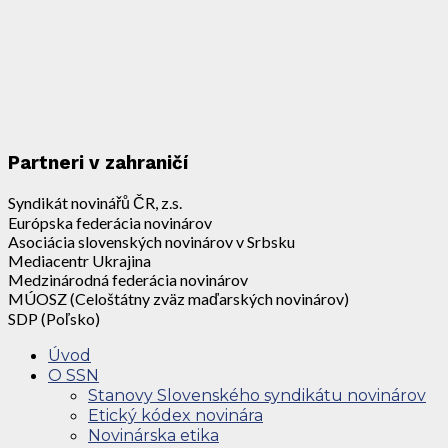
Partneri v zahraničí
Syndikát novinářů ČR, z.s.
Európska federácia novinárov
Asociácia slovenských novinárov v Srbsku
Mediacentr Ukrajina
Medzinárodná federácia novinárov
MÚOSZ (Celoštátny zväz maďarských novinárov)
SDP (Poľsko)
Úvod
O SSN
Stanovy Slovenského syndikátu novinárov
Etický kódex novinára
Novinárska etika