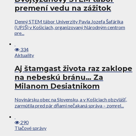
premení vedu na zážitok
Denný STEM tábor Univerzity Pavla Jozefa Šafárika
(UPJŠ) v Košiciach, organizovaný Národným centrom
pre...
334
Aktuality
Aj štamgast života raz zaklope
na nebeskú bránu… Za
Milanom Desiatnikom
Novinársku obec na Slovensku, a v Košiciach obzvlášť,
zarmútila pred pár dňami nečakaná správa – zomrel...
290
Tlačové správy