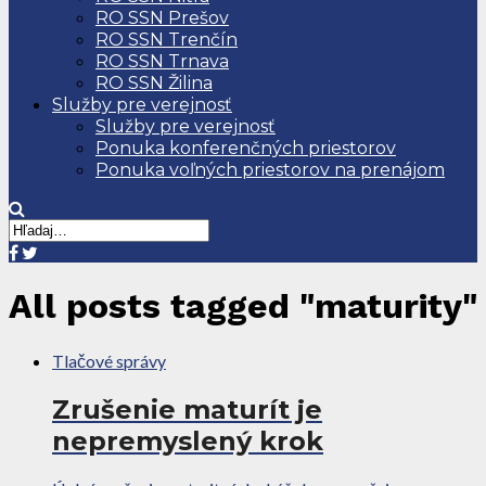
RO SSN Prešov
RO SSN Trenčín
RO SSN Trnava
RO SSN Žilina
Služby pre verejnosť
Služby pre verejnosť
Ponuka konferenčných priestorov
Ponuka voľných priestorov na prenájom
All posts tagged "maturity"
Tlačové správy
Zrušenie maturít je
nepremyslený krok