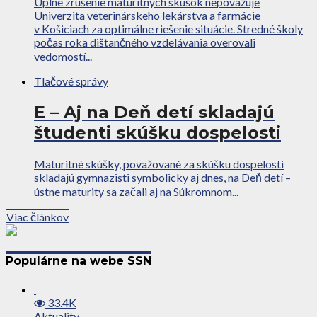
Úplné zrušenie maturitných skúšok nepovažuje
Univerzita veterinárskeho lekárstva a farmácie
v Košiciach za optimálne riešenie situácie. Stredné školy
počas roka dištančného vzdelávania overovali
vedomostí...
Tlačové správy
E – Aj na Deň detí skladajú
študenti skúšku dospelosti
Maturitné skúšky, považované za skúšku dospelosti
skladajú gymnazisti symbolicky aj dnes, na Deň detí –
ústne maturity sa začali aj na Súkromnom...
Viac článkov
Populárne na webe SSN
33.4K
Aktuality