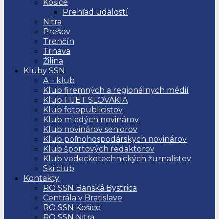
Košice
Prehľad udalostí
Nitra
Prešov
Trenčín
Trnava
Žilina
Kluby SSN
A – klub
Klub firemných a regionálnych médií
Klub FIJET SLOVAKIA
Klub fotopublicistov
Klub mladých novinárov
Klub novinárov seniorov
Klub poľnohospodárskych novinárov
Klub športových redaktorov
Klub vedeckotechnických žurnalistov
Ski club
Kontakty
RO SSN Banská Bystrica
Centrála v Bratislave
RO SSN Košice
RO SSN Nitra