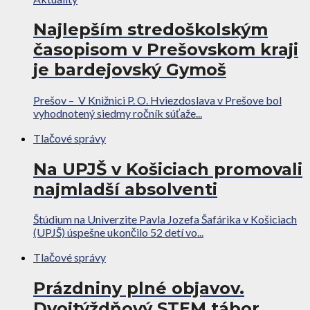
Najlepším stredoškolským
časopisom v Prešovskom kraji
je bardejovský Gymoš
Prešov – V Knižnici P. O. Hviezdoslava v Prešove bol
vyhodnotený siedmy ročník súťaže...
Tlačové správy
Na UPJŠ v Košiciach promovali
najmladší absolventi
Štúdium na Univerzite Pavla Jozefa Šafárika v Košiciach
(UPJŠ) úspešne ukončilo 52 detí vo...
Tlačové správy
Prázdniny plné objavov.
Dvojtýždňový STEM tábor