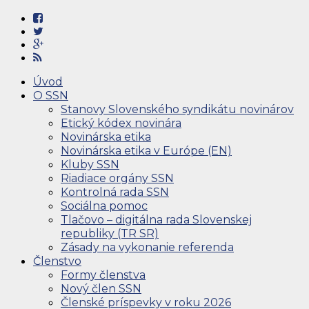
Úvod
O SSN
Stanovy Slovenského syndikátu novinárov
Etický kódex novinára
Novinárska etika
Novinárska etika v Európe (EN)
Kluby SSN
Riadiace orgány SSN
Kontrolná rada SSN
Sociálna pomoc
Tlačovo – digitálna rada Slovenskej
republiky (TR SR)
Zásady na vykonanie referenda
Členstvo
Formy členstva
Nový člen SSN
Členské príspevky v roku 2026