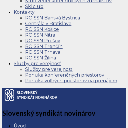
Klub vedeckotechnických žurnalistov
Ski club
Kontakty
RO SSN Banská Bystrica
Centrála v Bratislave
RO SSN Košice
RO SSN Nitra
RO SSN Prešov
RO SSN Trenčín
RO SSN Trnava
RO SSN Žilina
Služby pre verejnosť
Služby pre verejnosť
Ponuka konferenčných priestorov
Ponuka voľných priestorov na prenájom
Slovenský syndikát novinárov
Úvod