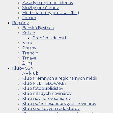
Zásady o prijímaní členov
Služby pre členov
Medzinárodný preukaz (IFJ)
Fórum
Regióny
Banská Bystrica
Košice
Prehľad udalostí
Nitra
Prešov
Trenčín
Trnava
Žilina
Kluby SSN
A – klub
Klub firemných a regionálnych médií
Klub FIJET SLOVAKIA
Klub fotopublicistov
Klub mladých novinárov
Klub novinárov seniorov
Klub poľnohospodárskych novinárov
Klub športových redaktorov