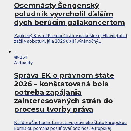
Osemnásty Šengenský
poludník vyvrcholil ďalším
dych berúcim galakoncertom
Zaplnený Kostol Premonštrátov na košickej Hlavnej ulici
zažil v sobotu 4. júla 2026 ďalší výnimočný...
254
Aktuality
Správa EK o právnom štáte
2026 – konštatovaná bola
potreba zapájania
zainteresovaných strán do
procesu tvorby práva
Každoročné hodnotenie stavu právneho štátu Európskou
komisiou pomáha posilňovať odolnosť európskej