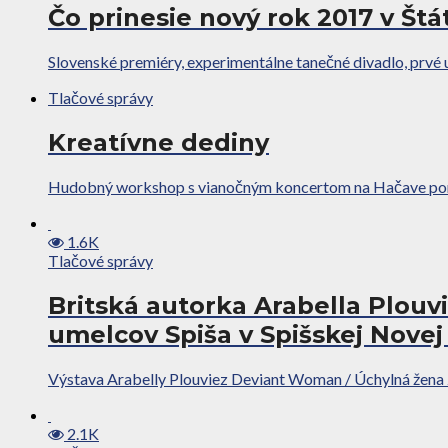
Čo prinesie nový rok 2017 v Št
Slovenské premiéry, experimentálne tanečné divadlo, prvé 
Tlačové správy
Kreatívne dediny
Hudobný workshop s vianočným koncertom na Hačave ponúk
1.6K
Tlačové správy
Britská autorka Arabella Plouv
umelcov Spiša v Spišskej Novej
Výstava Arabelly Plouviez Deviant Woman / Úchylná žena z
2.1K