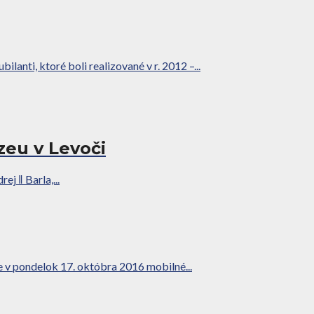
anti, ktoré boli realizované v r. 2012 –...
eu v Levoči
j ǁ Barla,...
e v pondelok 17. októbra 2016 mobilné...