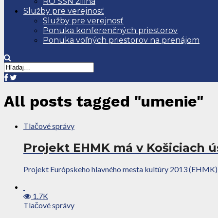
RO SSN Žilina
Služby pre verejnosť
Služby pre verejnosť
Ponuka konferenčných priestorov
Ponuka voľných priestorov na prenájom
All posts tagged "umenie"
Tlačové správy
Projekt EHMK má v Košiciach 
Projekt Európskeho hlavného mesta kultúry 2013 (EHMK) v Ko
1.7K
Tlačové správy