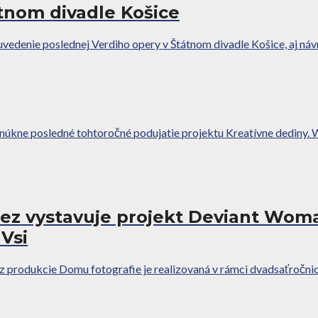
átnom divadle Košice
uvedenie poslednej Verdiho opery v Štátnom divadle Košice, aj ná
ne posledné tohtoročné podujatie projektu Kreatívne dediny. W
iez vystavuje projekt Deviant Woma
 Vsi
 produkcie Domu fotografie je realizovaná v rámci dvadsaťročnice