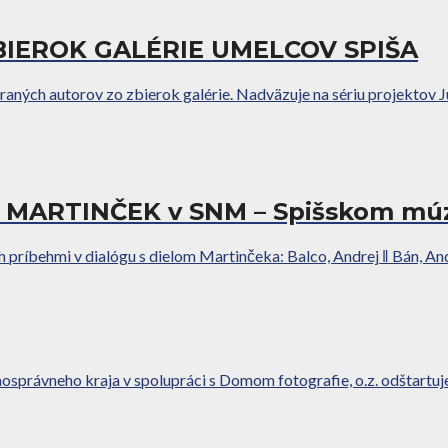
 ZBIEROK GALÉRIE UMELCOV SPIŠA
ných autorov zo zbierok galérie. Nadväzuje na sériu projektov Jubil
MARTINČEK v SNM – Spišskom múz
 príbehmi v dialógu s dielom Martinčeka: Balco, Andrej ǁ Bán, Andre
osprávneho kraja v spolupráci s Domom fotografie, o.z. odštartuj