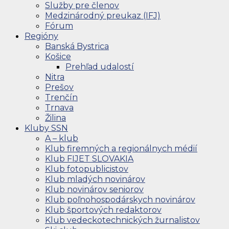
Služby pre členov
Medzinárodný preukaz (IFJ)
Fórum
Regióny
Banská Bystrica
Košice
Prehľad udalostí
Nitra
Prešov
Trenčín
Trnava
Žilina
Kluby SSN
A – klub
Klub firemných a regionálnych médií
Klub FIJET SLOVAKIA
Klub fotopublicistov
Klub mladých novinárov
Klub novinárov seniorov
Klub poľnohospodárskych novinárov
Klub športových redaktorov
Klub vedeckotechnických žurnalistov