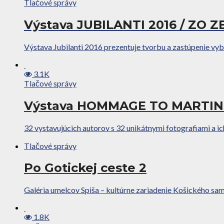
Tlačové správy
Výstava JUBILANTI 2016 / ZO
Výstava Jubilanti 2016 prezentuje tvorbu a zastúpenie vybra
3.1K
Tlačové správy
Výstava HOMMAGE TO MARTIN 
32 vystavujúcich autorov s 32 unikátnymi fotografiami a ich
Tlačové správy
Po Gotickej ceste 2
Galéria umelcov Spiša – kultúrne zariadenie Košického sam
1.8K