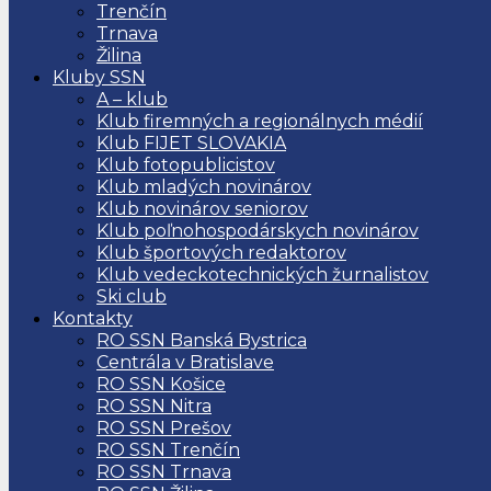
Trenčín
Trnava
Žilina
Kluby SSN
A – klub
Klub firemných a regionálnych médií
Klub FIJET SLOVAKIA
Klub fotopublicistov
Klub mladých novinárov
Klub novinárov seniorov
Klub poľnohospodárskych novinárov
Klub športových redaktorov
Klub vedeckotechnických žurnalistov
Ski club
Kontakty
RO SSN Banská Bystrica
Centrála v Bratislave
RO SSN Košice
RO SSN Nitra
RO SSN Prešov
RO SSN Trenčín
RO SSN Trnava