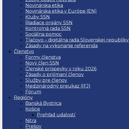
Novinárska etika
Novinárska etika v Európe (EN)
Kluby SSN
Riadiace orgány SSN
Kontrolná rada SSN
Sociálna pomoc
Tlačovo – digitálna rada Slovenskej republiky
Zásady na vykonanie referenda
Členstvo
Formy členstva
Nový člen SSN
Členské príspevky v roku 2026
Zásady o prijímaní členov
Služby pre členov
Medzinárodný preukaz (IFJ)
Fórum
Regióny
Banská Bystrica
Košice
Prehľad udalostí
Nitra
Prešov