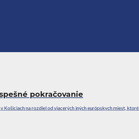
úspešné pokračovanie
šiciach na rozdiel od viacerých iných európskych miest, ktoré bol