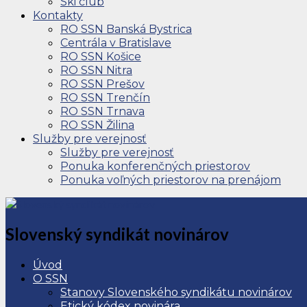
Ski club
Kontakty
RO SSN Banská Bystrica
Centrála v Bratislave
RO SSN Košice
RO SSN Nitra
RO SSN Prešov
RO SSN Trenčín
RO SSN Trnava
RO SSN Žilina
Služby pre verejnosť
Služby pre verejnosť
Ponuka konferenčných priestorov
Ponuka voľných priestorov na prenájom
Slovenský syndikát novinárov
Úvod
O SSN
Stanovy Slovenského syndikátu novinárov
Etický kódex novinára