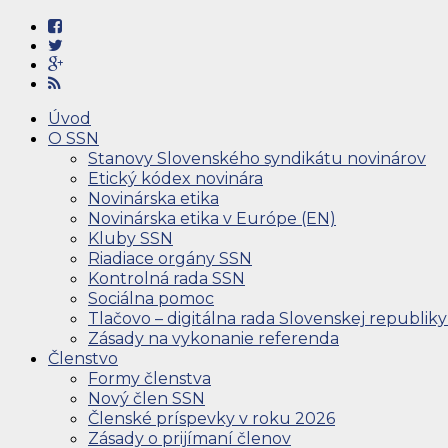
Úvod
O SSN
Stanovy Slovenského syndikátu novinárov
Etický kódex novinára
Novinárska etika
Novinárska etika v Európe (EN)
Kluby SSN
Riadiace orgány SSN
Kontrolná rada SSN
Sociálna pomoc
Tlačovo – digitálna rada Slovenskej republiky
Zásady na vykonanie referenda
Členstvo
Formy členstva
Nový člen SSN
Členské príspevky v roku 2026
Zásady o prijímaní členov