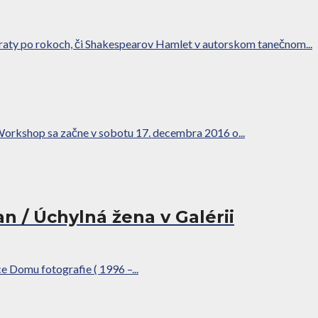
vraty po rokoch, či Shakespearov Hamlet v autorskom tanečnom...
orkshop sa začne v sobotu 17. decembra 2016 o...
n / Úchylná žena v Galérii
 Domu fotografie ( 1996 –...