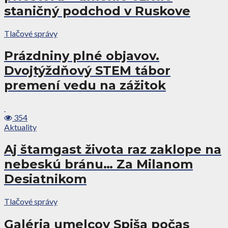
staničný podchod v Ruskove
Tlačové správy
Prázdniny plné objavov.
Dvojtýždňový STEM tábor
premení vedu na zážitok
354
Aktuality
Aj štamgast života raz zaklope na
nebeskú bránu… Za Milanom
Desiatnikom
Tlačové správy
Galéria umelcov Spiša počas