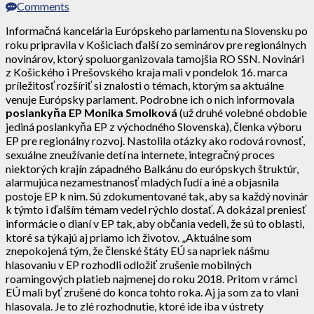
Comments
Informačná kancelária Európskeho parlamentu na Slovensku po
roku pripravila v Košiciach ďalší zo seminárov pre regionálnych
novinárov, ktorý spoluorganizovala tamojšia RO SSN. Novinári
z Košického i Prešovského kraja mali v pondelok 16. marca
príležitosť rozšíriť si znalosti o témach, ktorým sa aktuálne
venuje Európsky parlament. Podrobne ich o nich informovala
poslankyňa EP Monika Smolková
(už druhé volebné obdobie
jediná poslankyňa EP z východného Slovenska), členka výboru
EP pre regionálny rozvoj. Nastolila otázky ako rodová rovnosť,
sexuálne zneužívanie detí na internete, integračný proces
niektorých krajín západného Balkánu do európskych štruktúr,
alarmujúca nezamestnanosť mladých ľudí a iné a objasnila
postoje EP k nim. Sú zdokumentované tak, aby sa každý novinár
k týmto i ďalším témam vedel rýchlo dostať. A dokázal preniesť
informácie o dianí v EP tak, aby občania vedeli, že sú to oblasti,
ktoré sa týkajú aj priamo ich životov. „Aktuálne som
znepokojená tým, že členské štáty EÚ sa napriek nášmu
hlasovaniu v EP rozhodli odložiť zrušenie mobilných
roamingových platieb najmenej do roku 2018. Pritom v rámci
EÚ mali byť zrušené do konca tohto roka. Aj ja som za to vlani
hlasovala. Je to zlé rozhodnutie, ktoré ide iba v ústrety