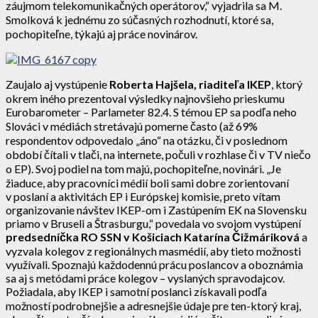
záujmom telekomunikačných operátorov,“ vyjadrila sa M.
Smolková k jednému zo súčasných rozhodnutí, ktoré sa,
pochopiteľne, týkajú aj práce novinárov.
Zaujalo aj vystúpenie
Roberta Hajšela, riaditeľa IKEP
, ktorý
okrem iného prezentoval výsledky najnovšieho prieskumu
Eurobarometer – Parlameter 82.4. S témou EP sa podľa neho
Slováci v médiách stretávajú pomerne často (až 69%
respondentov odpovedalo „áno“ na otázku, či v poslednom
období čítali v tlači, na internete, počuli v rozhlase či v TV niečo
o EP). Svoj podiel na tom majú, pochopiteľne, novinári. „Je
žiaduce, aby pracovníci médií boli sami dobre zorientovaní
v poslaní a aktivitách EP i Európskej komisie, preto vítam
organizovanie návštev IKEP-om i Zastúpením EK na Slovensku
priamo v Bruseli a Štrasburgu,“ povedala vo svojom vystúpení
p
redsedníčka RO SSN v Košiciach Katarína Čižmáriková
a
vyzvala kolegov z regionálnych masmédií, aby tieto možnosti
využívali. Spoznajú každodennú prácu poslancov a oboznámia
sa aj s metódami práce kolegov – vyslaných spravodajcov.
Požiadala, aby IKEP i samotní poslanci získavali podľa
možností podrobnejšie a adresnejšie údaje pre ten-ktorý kraj,