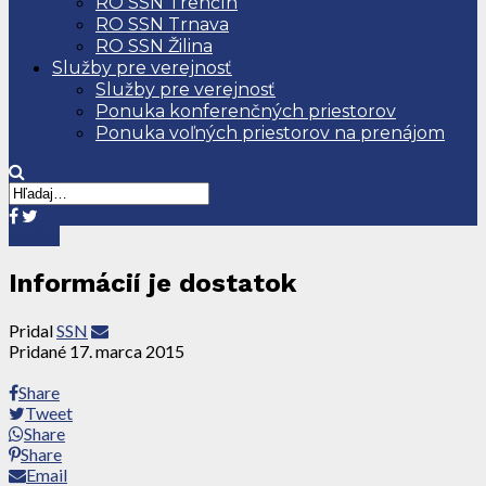
RO SSN Trenčín
RO SSN Trnava
RO SSN Žilina
Služby pre verejnosť
Služby pre verejnosť
Ponuka konferenčných priestorov
Ponuka voľných priestorov na prenájom
Košice
Informácií je dostatok
Pridal
SSN
Pridané
17. marca 2015
Share
Tweet
Share
Share
Email