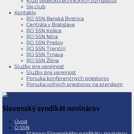
Klub vedeckotechnických žurnalistov
Ski club
Kontakty
RO SSN Banská Bystrica
Centrála v Bratislave
RO SSN Košice
RO SSN Nitra
RO SSN Prešov
RO SSN Trenčín
RO SSN Trnava
RO SSN Žilina
Služby pre verejnosť
Služby pre verejnosť
Ponuka konferenčných priestorov
Ponuka voľných priestorov na prenájom
Slovenský syndikát novinárov
Úvod
O SSN
Stanovy Slovenského syndikátu novinárov