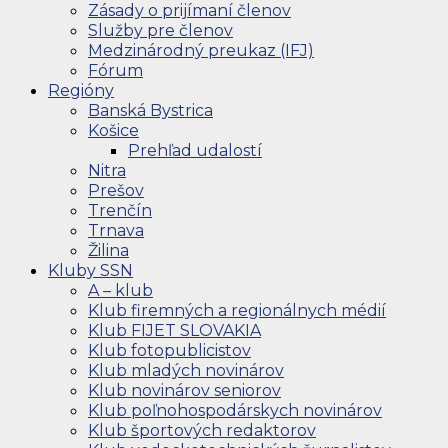
Zásady o prijímaní členov
Služby pre členov
Medzinárodný preukaz (IFJ)
Fórum
Regióny
Banská Bystrica
Košice
Prehľad udalostí
Nitra
Prešov
Trenčín
Trnava
Žilina
Kluby SSN
A – klub
Klub firemných a regionálnych médií
Klub FIJET SLOVAKIA
Klub fotopublicistov
Klub mladých novinárov
Klub novinárov seniorov
Klub poľnohospodárskych novinárov
Klub športových redaktorov