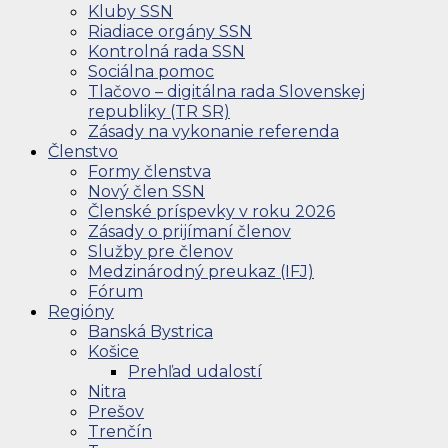
Kluby SSN
Riadiace orgány SSN
Kontrolná rada SSN
Sociálna pomoc
Tlačovo – digitálna rada Slovenskej
republiky (TR SR)
Zásady na vykonanie referenda
Členstvo
Formy členstva
Nový člen SSN
Členské príspevky v roku 2026
Zásady o prijímaní členov
Služby pre členov
Medzinárodný preukaz (IFJ)
Fórum
Regióny
Banská Bystrica
Košice
Prehľad udalostí
Nitra
Prešov
Trenčín