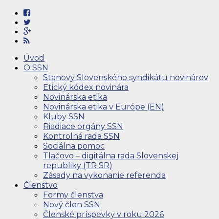
Úvod
O SSN
Stanovy Slovenského syndikátu novinárov
Etický kódex novinára
Novinárska etika
Novinárska etika v Európe (EN)
Kluby SSN
Riadiace orgány SSN
Kontrolná rada SSN
Sociálna pomoc
Tlačovo – digitálna rada Slovenskej
republiky (TR SR)
Zásady na vykonanie referenda
Členstvo
Formy členstva
Nový člen SSN
Členské príspevky v roku 2026