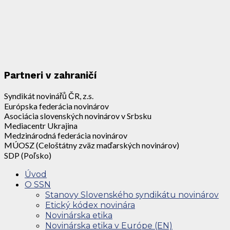
Partneri v zahraničí
Syndikát novinářů ČR, z.s.
Európska federácia novinárov
Asociácia slovenských novinárov v Srbsku
Mediacentr Ukrajina
Medzinárodná federácia novinárov
MÚOSZ (Celoštátny zväz maďarských novinárov)
SDP (Poľsko)
Úvod
O SSN
Stanovy Slovenského syndikátu novinárov
Etický kódex novinára
Novinárska etika
Novinárska etika v Európe (EN)