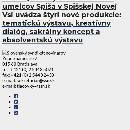
umelcov Spiša v Spišskej Novej
Vsi uvádza štyri nové produkcie:
tematickú výstavu, kreatívny
dialóg, sakrálny koncept a
absolventskú výstavu
Župné námestie 7
815 68 Bratislava
tel.: +421 (0) 2 5443 5071
fax: +421 (0) 2 5443 2438
e-mail: sekretariat@ssn.sk
e-mail: tlacovky@ssn.sk