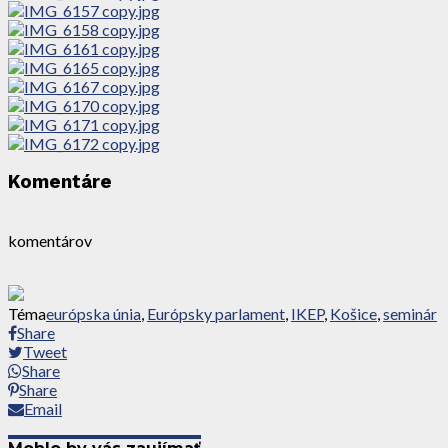
Komentáre
komentárov
Téma
európska únia
,
Európsky parlament
,
IKEP
,
Košice
,
seminár
Share
Tweet
Share
Share
Email