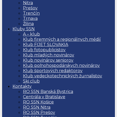
Nitra
Prešov
Trenčín
Trnava
Žilina
Kluby SSN
A – klub
Klub firemných a regionálnych médií
Klub FIJET SLOVAKIA
Klub fotopublicistov
Klub mladých novinárov
Klub novinárov seniorov
Klub poľnohospodárskych novinárov
Klub športových redaktorov
Klub vedeckotechnických žurnalistov
Ski club
Kontakty
RO SSN Banská Bystrica
Centrála v Bratislave
RO SSN Košice
RO SSN Nitra
RO SSN Prešov