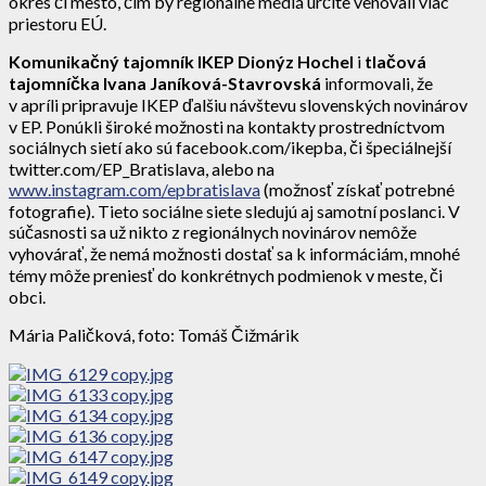
okres či mesto, čím by regionálne médiá určite venovali viac
priestoru EÚ.
Komunikačný tajomník IKEP Dionýz Hochel
i
tlačová
tajomníčka Ivana Janíková-Stavrovská
informovali, že
v apríli pripravuje IKEP ďalšiu návštevu slovenských novinárov
v EP. Ponúkli široké možnosti na kontakty prostredníctvom
sociálnych sietí ako sú facebook.com/ikepba, či špeciálnejší
twitter.com/EP_Bratislava, alebo na
www.instagram.com/epbratislava
(možnosť získať potrebné
fotografie). Tieto sociálne siete sledujú aj samotní poslanci. V
súčasnosti sa už nikto z regionálnych novinárov nemôže
vyhovárať, že nemá možnosti dostať sa k informáciám, mnohé
témy môže preniesť do konkrétnych podmienok v meste, či
obci.
Mária Paličková, foto: Tomáš Čižmárik