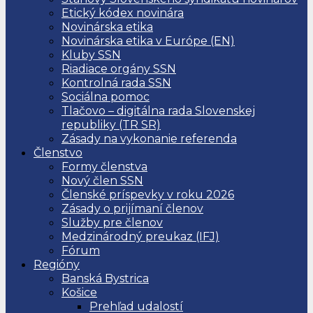
Etický kódex novinára
Novinárska etika
Novinárska etika v Európe (EN)
Kluby SSN
Riadiace orgány SSN
Kontrolná rada SSN
Sociálna pomoc
Tlačovo – digitálna rada Slovenskej
republiky (TR SR)
Zásady na vykonanie referenda
Členstvo
Formy členstva
Nový člen SSN
Členské príspevky v roku 2026
Zásady o prijímaní členov
Služby pre členov
Medzinárodný preukaz (IFJ)
Fórum
Regióny
Banská Bystrica
Košice
Prehľad udalostí