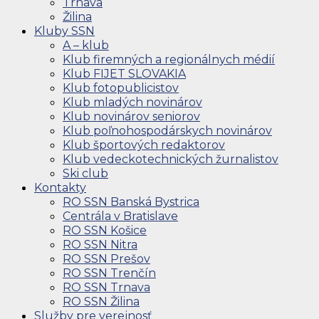
Trnava
Žilina
Kluby SSN
A – klub
Klub firemných a regionálnych médií
Klub FIJET SLOVAKIA
Klub fotopublicistov
Klub mladých novinárov
Klub novinárov seniorov
Klub poľnohospodárskych novinárov
Klub športových redaktorov
Klub vedeckotechnických žurnalistov
Ski club
Kontakty
RO SSN Banská Bystrica
Centrála v Bratislave
RO SSN Košice
RO SSN Nitra
RO SSN Prešov
RO SSN Trenčín
RO SSN Trnava
RO SSN Žilina
Služby pre verejnosť