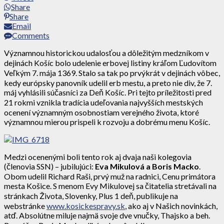
Share
Share
Email
Comments
Významnou historickou udalosťou a dôležitým medzníkom v
dejinách Košíc bolo udelenie erbovej listiny kráľom Ľudovítom
Veľkým 7. mája 1369. Stalo sa tak po prvýkrát v dejinách vôbec,
kedy európsky panovník udelil erb mestu, a preto nie div, že 7.
máj vyhlásili súčasníci za Deň Košíc. Pri tejto príležitosti pred
21 rokmi vznikla tradícia udeľovania najvyšších mestských
ocenení významným osobnostiam verejného života, ktoré
významnou mierou prispeli k rozvoju a dobrému menu Košíc.
Medzi ocenenými boli tento rok aj dvaja naši kolegovia
(členovia SSN) – jubilujúci:
Eva Mikulová a Boris Macko
.
Obom udelil Richard Raši, prvý muž na radnici, Cenu primátora
mesta Košice. S menom Evy Mikulovej sa čitatelia stretávali na
stránkach Života, Slovenky, Plus 1 deň, publikuje na
webstránke
www.kosickespravy.sk
, ako aj v Našich novinkách,
atď. Absolútne miluje najmä svoje dve vnučky, Thajsko a beh.