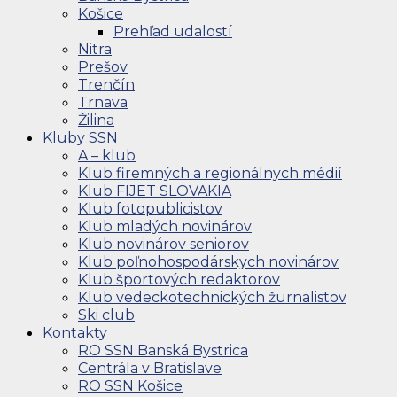
Košice
Prehľad udalostí
Nitra
Prešov
Trenčín
Trnava
Žilina
Kluby SSN
A – klub
Klub firemných a regionálnych médií
Klub FIJET SLOVAKIA
Klub fotopublicistov
Klub mladých novinárov
Klub novinárov seniorov
Klub poľnohospodárskych novinárov
Klub športových redaktorov
Klub vedeckotechnických žurnalistov
Ski club
Kontakty
RO SSN Banská Bystrica
Centrála v Bratislave
RO SSN Košice