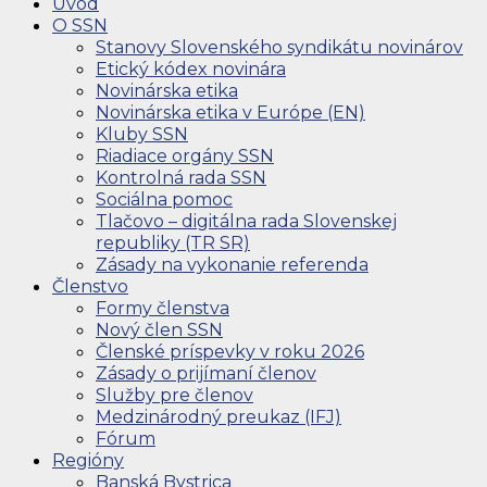
Úvod
O SSN
Stanovy Slovenského syndikátu novinárov
Etický kódex novinára
Novinárska etika
Novinárska etika v Európe (EN)
Kluby SSN
Riadiace orgány SSN
Kontrolná rada SSN
Sociálna pomoc
Tlačovo – digitálna rada Slovenskej
republiky (TR SR)
Zásady na vykonanie referenda
Členstvo
Formy členstva
Nový člen SSN
Členské príspevky v roku 2026
Zásady o prijímaní členov
Služby pre členov
Medzinárodný preukaz (IFJ)
Fórum
Regióny
Banská Bystrica