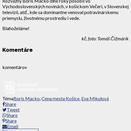
Rozvážny Boris Macko dlhé roky pôsobil vo
Východoslovenských novinách, v košickom Večeri, v Slovenskej
televízii, atď., kde sa dominantne venoval potravinárskemu
priemyslu, životnému prostrediu i vede.
Blahoželáme!
kč, foto: Tomáš Čižmárik
Komentáre
komentárov
Téma
Boris Macko
,
Cena mesta Košice
,
Eva Mikulová
Share
Tweet
Share
Share
Email