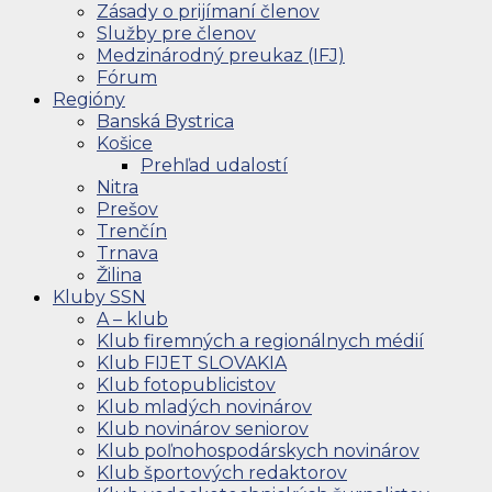
Zásady o prijímaní členov
Služby pre členov
Medzinárodný preukaz (IFJ)
Fórum
Regióny
Banská Bystrica
Košice
Prehľad udalostí
Nitra
Prešov
Trenčín
Trnava
Žilina
Kluby SSN
A – klub
Klub firemných a regionálnych médií
Klub FIJET SLOVAKIA
Klub fotopublicistov
Klub mladých novinárov
Klub novinárov seniorov
Klub poľnohospodárskych novinárov
Klub športových redaktorov