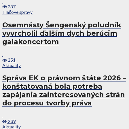
287
Tlačové správy
Osemnásty Šengenský poludník
vyvrcholil ďalším dych berúcim
galakoncertom
251
Aktuality
Správa EK o právnom štáte 2026 –
konštatovaná bola potreba
zapájania zainteresovaných strán
do procesu tvorby práva
239
Aktuality