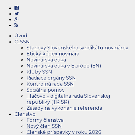
Úvod
O SSN
Stanovy Slovenského syndikátu novinárov
Etický kódex novinára
Novinárska etika
Novinárska etika v Európe (EN)
Kluby SSN
Riadiace orgány SSN
Kontrolná rada SSN
Sociálna pomoc
Tlačovo – digitálna rada Slovenskej
republiky (TR SR)
Zásady na vykonanie referenda
Členstvo
Formy členstva
Nový člen SSN
Členské príspevky v roku 2026