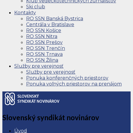
Klub vedeckotechnických žurnalistov
Ski club
Kontakty
RO SSN Banská Bystrica
Centrála v Bratislave
RO SSN Košice
RO SSN Nitra
RO SSN Prešov
RO SSN Trenčín
RO SSN Trnava
RO SSN Žilina
Služby pre verejnosť
Služby pre verejnosť
Ponuka konferenčných priestorov
Ponuka voľných priestorov na prenájom
Slovenský syndikát novinárov
Úvod