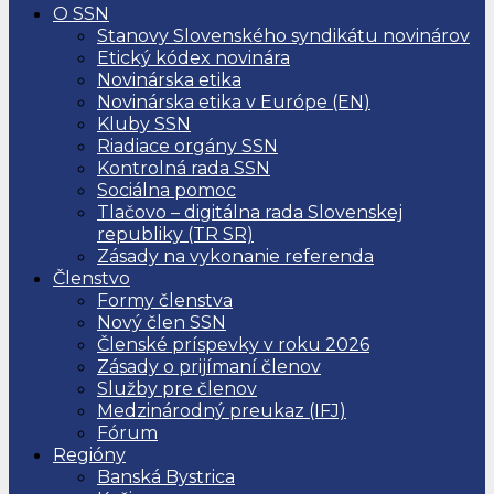
O SSN
Stanovy Slovenského syndikátu novinárov
Etický kódex novinára
Novinárska etika
Novinárska etika v Európe (EN)
Kluby SSN
Riadiace orgány SSN
Kontrolná rada SSN
Sociálna pomoc
Tlačovo – digitálna rada Slovenskej
republiky (TR SR)
Zásady na vykonanie referenda
Členstvo
Formy členstva
Nový člen SSN
Členské príspevky v roku 2026
Zásady o prijímaní členov
Služby pre členov
Medzinárodný preukaz (IFJ)
Fórum
Regióny
Banská Bystrica