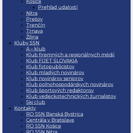
Košice
Prehľad udalostí
Nitra
Prešov
Trenčín
Trnava
Žilina
Kluby SSN
A – klub
Klub firemných a regionálnych médií
Klub FIJET SLOVAKIA
Klub fotopublicistov
Klub mladých novinárov
Klub novinárov seniorov
Klub poľnohospodárskych novinárov
Klub športových redaktorov
Klub vedeckotechnických žurnalistov
Ski club
Kontakty
RO SSN Banská Bystrica
Centrála v Bratislave
RO SSN Košice
RO SSN Nitra