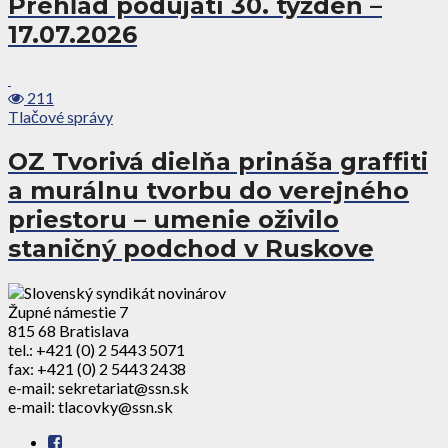
Prehľad podujatí 30. týždeň –
17.07.2026
211
Tlačové správy
OZ Tvorivá dielňa prináša graffiti
a murálnu tvorbu do verejného
priestoru – umenie oživilo
staničný podchod v Ruskove
Župné námestie 7
815 68 Bratislava
tel.: +421 (0) 2 5443 5071
fax: +421 (0) 2 5443 2438
e-mail: sekretariat@ssn.sk
e-mail: tlacovky@ssn.sk