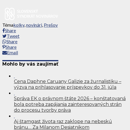
Téma
kolky
,
novinári
,
Prešov
Share
Tweet
Share
Share
Email
Mohlo by vás zaujímať
Cena Daphne Caruany Galizie za žurnalistiku –
výzva na prihlasovanie príspevkov do 31. júla
Správa EK o právnom štáte 2026 – konštatovaná
bola potreba zapájania zainteresovaných strán
do procesu tvorby práva
Aj štamgast života raz zaklope na nebeskú
bránu… Za Milanom Desiatnikom