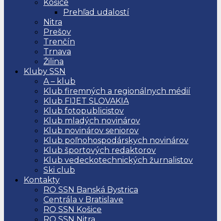
Košice
Prehľad udalostí
Nitra
Prešov
Trenčín
Trnava
Žilina
Kluby SSN
A – klub
Klub firemných a regionálnych médií
Klub FIJET SLOVAKIA
Klub fotopublicistov
Klub mladých novinárov
Klub novinárov seniorov
Klub poľnohospodárskych novinárov
Klub športových redaktorov
Klub vedeckotechnických žurnalistov
Ski club
Kontakty
RO SSN Banská Bystrica
Centrála v Bratislave
RO SSN Košice
RO SSN Nitra