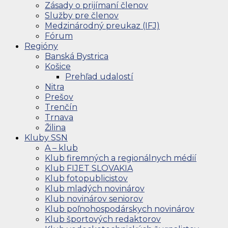
Zásady o prijímaní členov
Služby pre členov
Medzinárodný preukaz (IFJ)
Fórum
Regióny
Banská Bystrica
Košice
Prehľad udalostí
Nitra
Prešov
Trenčín
Trnava
Žilina
Kluby SSN
A – klub
Klub firemných a regionálnych médií
Klub FIJET SLOVAKIA
Klub fotopublicistov
Klub mladých novinárov
Klub novinárov seniorov
Klub poľnohospodárskych novinárov
Klub športových redaktorov