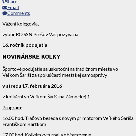
Share
Email
Comments
Vážení kolegovia,
výbor RO SSN Prešov Vás pozýva na
16. ročník podujatia
NOVINÁRSKE KOLKY
Športové podujatie sa uskutoční na tradičnom mieste vo
Veľkom Šariši za spoluúčasti mestskej samosprávy
v stredu 17. februára 2016
v kolkárni vo Veľkom Šariši na Zámockej 1
Program:
16.00 hod. Tlačová beseda s novým primátorom Veľkého Šariša
Františkom Bartkom
17.00 hod. Kolkársky turnaj a občerstvenie