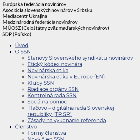
Európska federácia novinárov
Asociácia slovenských novinárov v Srbsku
Mediacentr Ukrajina
Medzinárodná federácia novinárov
MÚOSZ (Celoštátny zväz maďarských novinárov)
SDP (Poľsko)
Úvod
O SSN
Stanovy Slovenského syndikátu novinárov
Etický kódex novinára
Novinárska etika
Novinárska etika v Európe (EN)
Kluby SSN
Riadiace orgány SSN
Kontrolná rada SSN
Sociálna pomoc
Tlačovo – digitálna rada Slovenskej
republiky (TR SR)
Zásady na vykonanie referenda
Členstvo
Formy členstva
Nový člen SSN