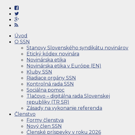
Úvod
O SSN
Stanovy Slovenského syndikátu novinárov
Etický kódex novinára
Novinárska etika
Novinárska etika v Európe (EN)
Kluby SSN
Riadiace orgány SSN
Kontrolná rada SSN
Sociálna pomoc
Tlačovo – digitálna rada Slovenskej
republiky (TR SR)
Zásady na vykonanie referenda
Členstvo
Formy členstva
Nový člen SSN
Členské príspevky v roku 2026