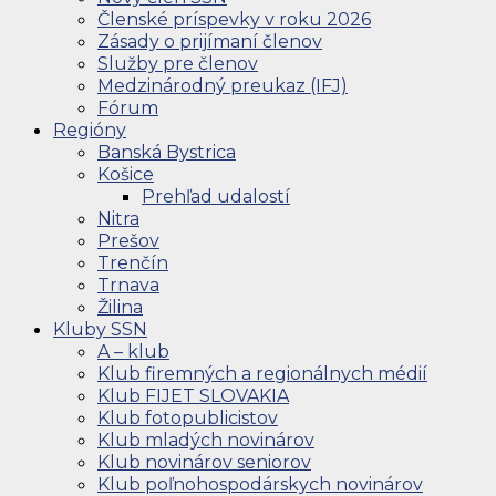
Členské príspevky v roku 2026
Zásady o prijímaní členov
Služby pre členov
Medzinárodný preukaz (IFJ)
Fórum
Regióny
Banská Bystrica
Košice
Prehľad udalostí
Nitra
Prešov
Trenčín
Trnava
Žilina
Kluby SSN
A – klub
Klub firemných a regionálnych médií
Klub FIJET SLOVAKIA
Klub fotopublicistov
Klub mladých novinárov
Klub novinárov seniorov
Klub poľnohospodárskych novinárov