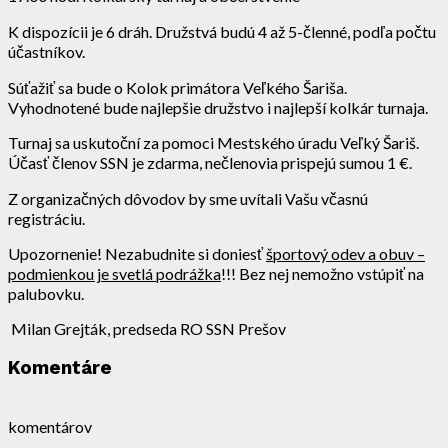
K dispozícii je 6 dráh. Družstvá budú 4 až 5-členné, podľa počtu
účastníkov.
Súťažiť sa bude o Kolok primátora Veľkého Šariša.
Vyhodnotené bude najlepšie družstvo i najlepší kolkár turnaja.
Turnaj sa uskutoční za pomoci Mestského úradu Veľký Šariš.
Účasť členov SSN je zdarma, nečlenovia prispejú sumou 1 €.
Z organizačných dôvodov by sme uvítali Vašu včasnú
registráciu.
Upozornenie! Nezabudnite si doniesť
športový odev a obuv –
podmienkou je svetlá podrážka
!!! Bez nej nemožno vstúpiť na
palubovku.
Milan Grejták, predseda RO SSN Prešov
Komentáre
komentárov