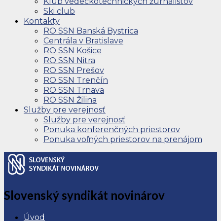
Klub vedeckotechnických žurnalistov
Ski club
Kontakty
RO SSN Banská Bystrica
Centrála v Bratislave
RO SSN Košice
RO SSN Nitra
RO SSN Prešov
RO SSN Trenčín
RO SSN Trnava
RO SSN Žilina
Služby pre verejnosť
Služby pre verejnosť
Ponuka konferenčných priestorov
Ponuka voľných priestorov na prenájom
Slovenský syndikát novinárov
Úvod