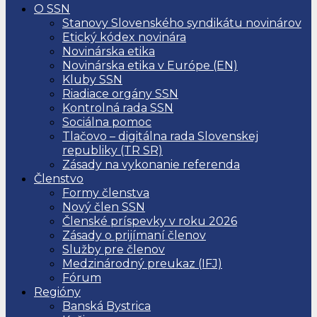
O SSN
Stanovy Slovenského syndikátu novinárov
Etický kódex novinára
Novinárska etika
Novinárska etika v Európe (EN)
Kluby SSN
Riadiace orgány SSN
Kontrolná rada SSN
Sociálna pomoc
Tlačovo – digitálna rada Slovenskej
republiky (TR SR)
Zásady na vykonanie referenda
Členstvo
Formy členstva
Nový člen SSN
Členské príspevky v roku 2026
Zásady o prijímaní členov
Služby pre členov
Medzinárodný preukaz (IFJ)
Fórum
Regióny
Banská Bystrica