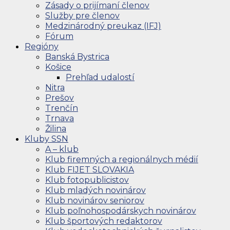
Zásady o prijímaní členov
Služby pre členov
Medzinárodný preukaz (IFJ)
Fórum
Regióny
Banská Bystrica
Košice
Prehľad udalostí
Nitra
Prešov
Trenčín
Trnava
Žilina
Kluby SSN
A – klub
Klub firemných a regionálnych médií
Klub FIJET SLOVAKIA
Klub fotopublicistov
Klub mladých novinárov
Klub novinárov seniorov
Klub poľnohospodárskych novinárov
Klub športových redaktorov