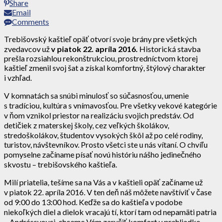
Share
Email
Comments
Trebišovský kaštieľ opäť otvorí svoje brány pre všetkých
zvedavcov už
v piatok 22. apríla 2016.
Historická stavba
prešla rozsiahlou rekonštrukciou, prostredníctvom ktorej
kaštieľ zmenil svoj šat a získal komfortný, štýlový charakter
i vzhľad.
V komnatách sa snúbi minulosť so súčasnosťou, umenie
s tradíciou, kultúra s vnímavosťou. Pre všetky vekové kategórie
v ňom vznikol priestor na realizáciu svojich predstáv. Od
detičiek z materskej školy, cez veľkých školákov,
stredoškolákov, študentov vysokých škôl až po celé rodiny,
turistov, návštevníkov. Prosto všetci ste u nás vítaní. O chvíľu
pomyselne začíname písať novú históriu nášho jedinečného
skvostu – trebišovského kaštieľa.
Milí priatelia, tešíme sa na Vás a v kaštieli opäť začíname už
v piatok 22. apríla 2016. V ten deň náš môžete navštíviť v čase
od 9:00 do 13:00 hod. Keďže sa do kaštieľa v podobe
niekoľkých diel a dielok vracajú tí, ktorí tam od nepamäti patria
– Andrássyovci, chceme Vám zaručiť komfort v prehliadke,