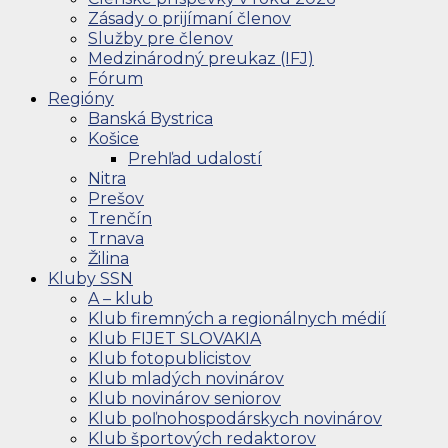
Zásady o prijímaní členov
Služby pre členov
Medzinárodný preukaz (IFJ)
Fórum
Regióny
Banská Bystrica
Košice
Prehľad udalostí
Nitra
Prešov
Trenčín
Trnava
Žilina
Kluby SSN
A – klub
Klub firemných a regionálnych médií
Klub FIJET SLOVAKIA
Klub fotopublicistov
Klub mladých novinárov
Klub novinárov seniorov
Klub poľnohospodárskych novinárov
Klub športových redaktorov