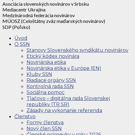
Asociácia slovenských novinárov v Srbsku
Mediacentr Ukrajina
Medzinárodná federácia novinárov
MÚOSZ (Celoštátny zväz maďarských novinárov)
SDP (Poľsko)
Úvod
O SSN
Stanovy Slovenského syndikátu novinárov
Etický kódex novinára
Novinárska etika
Novinárska etika v Európe (EN)
Kluby SSN
Riadiace orgány SSN
Kontrolná rada SSN
Sociálna pomoc
Tlačovo – digitálna rada Slovenskej
republiky (TR SR)
Zásady na vykonanie referenda
Členstvo
Formy členstva
Nový člen SSN
Členské príspevky v roku 2026