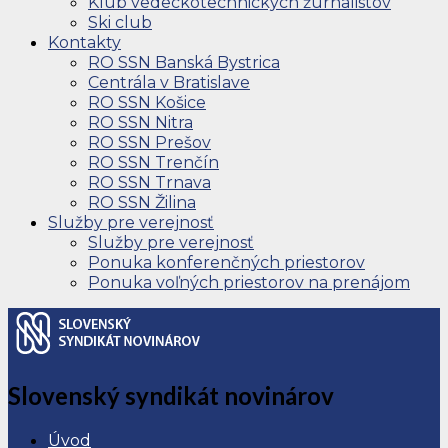
Klub vedeckotechnických žurnalistov
Ski club
Kontakty
RO SSN Banská Bystrica
Centrála v Bratislave
RO SSN Košice
RO SSN Nitra
RO SSN Prešov
RO SSN Trenčín
RO SSN Trnava
RO SSN Žilina
Služby pre verejnosť
Služby pre verejnosť
Ponuka konferenčných priestorov
Ponuka voľných priestorov na prenájom
Slovenský syndikát novinárov
Úvod