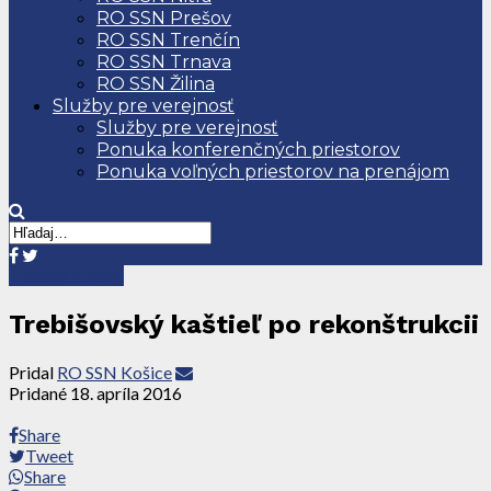
RO SSN Prešov
RO SSN Trenčín
RO SSN Trnava
RO SSN Žilina
Služby pre verejnosť
Služby pre verejnosť
Ponuka konferenčných priestorov
Ponuka voľných priestorov na prenájom
Tlačové správy
Trebišovský kaštieľ po rekonštrukcii
Pridal
RO SSN Košice
Pridané
18. apríla 2016
Share
Tweet
Share