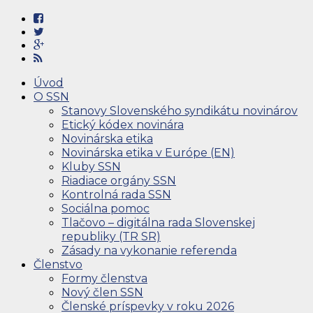
Úvod
O SSN
Stanovy Slovenského syndikátu novinárov
Etický kódex novinára
Novinárska etika
Novinárska etika v Európe (EN)
Kluby SSN
Riadiace orgány SSN
Kontrolná rada SSN
Sociálna pomoc
Tlačovo – digitálna rada Slovenskej
republiky (TR SR)
Zásady na vykonanie referenda
Členstvo
Formy členstva
Nový člen SSN
Členské príspevky v roku 2026