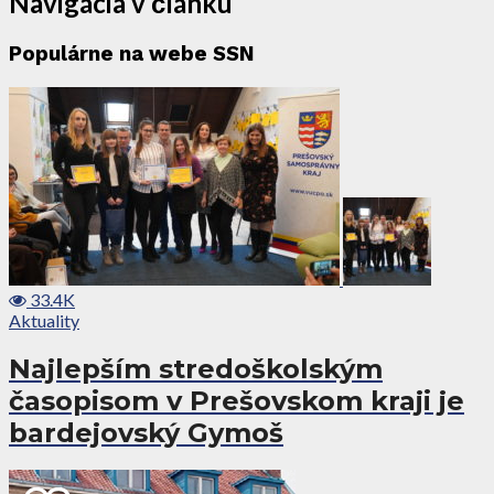
Navigácia v článku
Populárne na webe SSN
33.4K
Aktuality
Najlepším stredoškolským
časopisom v Prešovskom kraji je
bardejovský Gymoš