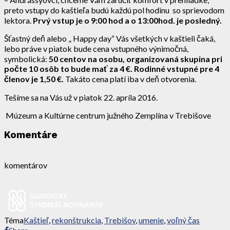
preto vstupy do kaštieľa budú každú pol hodinu so sprievodom
lektora.
Prvý vstup je o 9:00 hod a o 13:00hod. je posledný.
Šťastný deň alebo „ Happy day“ Vás všetkých v kaštieli čaká,
lebo práve v piatok bude cena vstupného výnimočná,
symbolická:
50 centov na osobu, organizovaná skupina pri
počte 10 osôb to bude mať za 4 €. Rodinné vstupné pre 4
členov je 1,50 €.
Takáto cena platí iba v deň otvorenia.
Tešíme sa na Vás už v piatok 22. apríla 2016.
Múzeum a Kultúrne centrum južného Zemplína v Trebišove
Komentáre
komentárov
Téma
Kaštieľ
,
rekonštrukcia
,
Trebišov
,
umenie
,
voľný čas