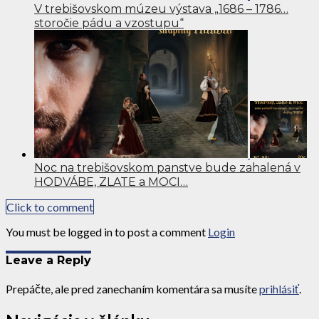
V trebišovskom múzeu výstava „1686 – 1786…
storočie pádu a vzostupu“
Noc na trebišovskom panstve bude zahalená v
HODVÁBE, ZLATE a MOCI…
Click to comment
You must be logged in to post a comment
Login
Leave a Reply
Prepáčte, ale pred zanechaním komentára sa musíte
prihlásiť
.