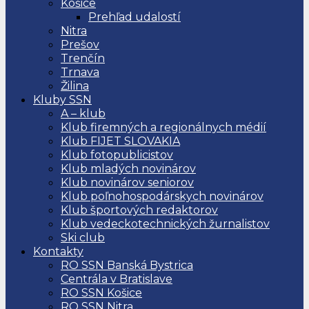
Košice
Prehľad udalostí
Nitra
Prešov
Trenčín
Trnava
Žilina
Kluby SSN
A – klub
Klub firemných a regionálnych médií
Klub FIJET SLOVAKIA
Klub fotopublicistov
Klub mladých novinárov
Klub novinárov seniorov
Klub poľnohospodárskych novinárov
Klub športových redaktorov
Klub vedeckotechnických žurnalistov
Ski club
Kontakty
RO SSN Banská Bystrica
Centrála v Bratislave
RO SSN Košice
RO SSN Nitra