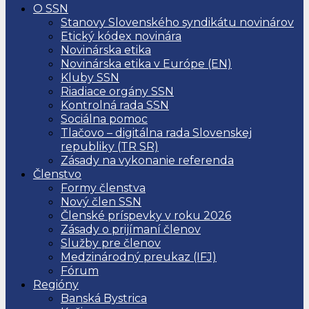
O SSN
Stanovy Slovenského syndikátu novinárov
Etický kódex novinára
Novinárska etika
Novinárska etika v Európe (EN)
Kluby SSN
Riadiace orgány SSN
Kontrolná rada SSN
Sociálna pomoc
Tlačovo – digitálna rada Slovenskej
republiky (TR SR)
Zásady na vykonanie referenda
Členstvo
Formy členstva
Nový člen SSN
Členské príspevky v roku 2026
Zásady o prijímaní členov
Služby pre členov
Medzinárodný preukaz (IFJ)
Fórum
Regióny
Banská Bystrica