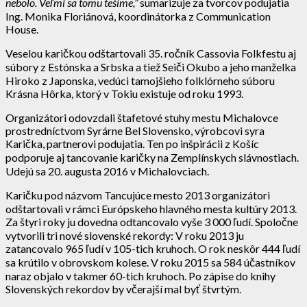
nebolo. Veľmi sa tomu tešíme,”
sumarizuje za tvorcov podujatia
Ing. Monika Floriánová, koordinátorka z Communication
House.
Veselou karičkou odštartovali 35. ročník Cassovia Folkfestu aj
súbory z Estónska a Srbska a tiež Seiči Okubo a jeho manželka
Hiroko z Japonska, vedúci tamojšieho folklórneho súboru
Krásna Hôrka, ktorý v Tokiu existuje od roku 1993.
Organizátori odovzdali štafetové stuhy mestu Michalovce
prostredníctvom Syrárne Bel Slovensko, výrobcovi syra
Karička, partnerovi podujatia. Ten po inšpirácii z Košíc
podporuje aj tancovanie karičky na Zemplínskych slávnostiach.
Udejú sa 20. augusta 2016 v Michalovciach.
Karičku pod názvom Tancujúce mesto 2013 organizátori
odštartovali v rámci Európskeho hlavného mesta kultúry 2013.
Za štyri roky ju dovedna odtancovalo vyše 3 000 ľudí. Spoločne
vytvorili tri nové slovenské rekordy: V roku 2013 ju
zatancovalo 965 ľudí v 105-tich kruhoch. O rok neskôr 444 ľudí
sa krútilo v obrovskom kolese. V roku 2015 sa 584 účastníkov
naraz objalo v takmer 60-tich kruhoch. Po zápise do knihy
Slovenských rekordov by včerajší mal byť štvrtým.