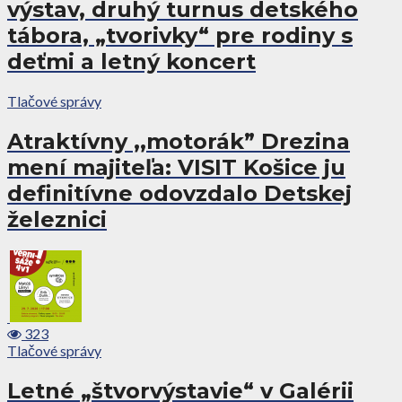
výstav, druhý turnus detského
tábora, „tvorivky“ pre rodiny s
deťmi a letný koncert
Tlačové správy
Atraktívny ,,motorák” Drezina
mení majiteľa: VISIT Košice ju
definitívne odovzdalo Detskej
železnici
323
Tlačové správy
Letné „štvorvýstavie“ v Galérii