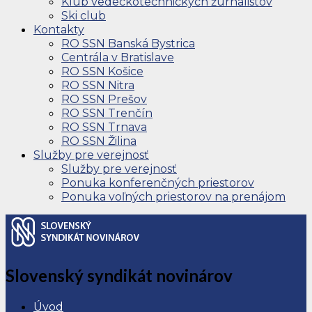
Klub vedeckotechnických žurnalistov
Ski club
Kontakty
RO SSN Banská Bystrica
Centrála v Bratislave
RO SSN Košice
RO SSN Nitra
RO SSN Prešov
RO SSN Trenčín
RO SSN Trnava
RO SSN Žilina
Služby pre verejnosť
Služby pre verejnosť
Ponuka konferenčných priestorov
Ponuka voľných priestorov na prenájom
Slovenský syndikát novinárov
Úvod