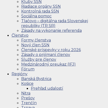
Kluby SSN
Riadiace orgány SSN
Kontrolná rada SSN
Sociálna pomoc
Tlačovo – digitálna rada Slovenskej
republiky (TR SR)
Zásady na vykonanie referenda
Členstvo
Formy členstva
Nový člen SSN
Členské príspevky v roku 2026
Zásady o prijímaní členov
Služby pre členov
Medzinárodný preukaz (IFJ)
Fórum
Regióny
Banská Bystrica
Košice
Prehľad udalostí
Nitra
Prešov
Trenčín
Trnava