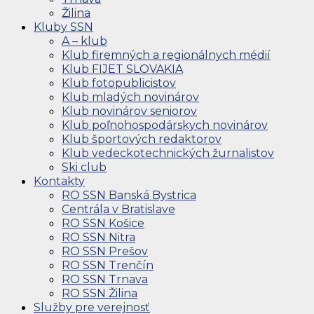
Žilina
Kluby SSN
A – klub
Klub firemných a regionálnych médií
Klub FIJET SLOVAKIA
Klub fotopublicistov
Klub mladých novinárov
Klub novinárov seniorov
Klub poľnohospodárskych novinárov
Klub športových redaktorov
Klub vedeckotechnických žurnalistov
Ski club
Kontakty
RO SSN Banská Bystrica
Centrála v Bratislave
RO SSN Košice
RO SSN Nitra
RO SSN Prešov
RO SSN Trenčín
RO SSN Trnava
RO SSN Žilina
Služby pre verejnosť