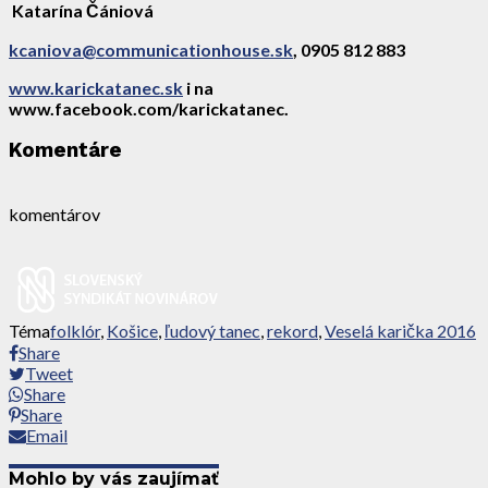
Katarína Čániová
kcaniova@communicationhouse.sk
, 0905 812 883
www.karickatanec.sk
i na
www.facebook.com/karickatanec.
Komentáre
komentárov
Téma
folklór
,
Košice
,
ľudový tanec
,
rekord
,
Veselá karička 2016
Share
Tweet
Share
Share
Email
Mohlo by vás zaujímať