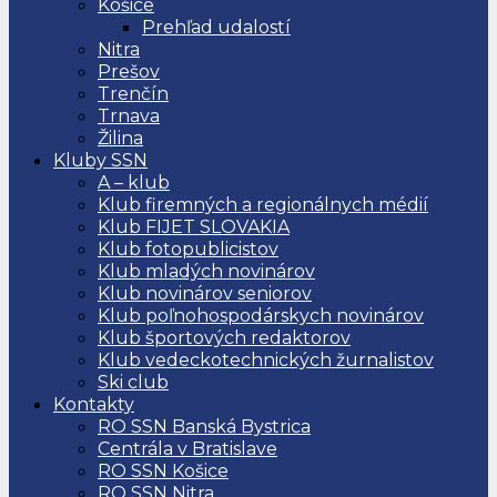
Košice
Prehľad udalostí
Nitra
Prešov
Trenčín
Trnava
Žilina
Kluby SSN
A – klub
Klub firemných a regionálnych médií
Klub FIJET SLOVAKIA
Klub fotopublicistov
Klub mladých novinárov
Klub novinárov seniorov
Klub poľnohospodárskych novinárov
Klub športových redaktorov
Klub vedeckotechnických žurnalistov
Ski club
Kontakty
RO SSN Banská Bystrica
Centrála v Bratislave
RO SSN Košice
RO SSN Nitra