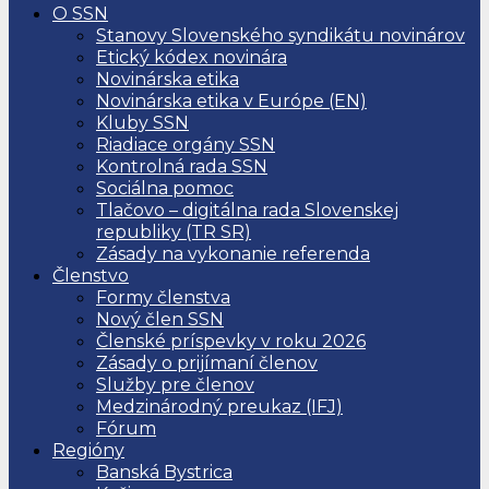
O SSN
Stanovy Slovenského syndikátu novinárov
Etický kódex novinára
Novinárska etika
Novinárska etika v Európe (EN)
Kluby SSN
Riadiace orgány SSN
Kontrolná rada SSN
Sociálna pomoc
Tlačovo – digitálna rada Slovenskej
republiky (TR SR)
Zásady na vykonanie referenda
Členstvo
Formy členstva
Nový člen SSN
Členské príspevky v roku 2026
Zásady o prijímaní členov
Služby pre členov
Medzinárodný preukaz (IFJ)
Fórum
Regióny
Banská Bystrica