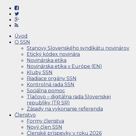
Úvod
O SSN
Stanovy Slovenského syndikátu novinárov
Etický kódex novinára
Novinárska etika
Novinárska etika v Európe (EN)
Kluby SSN
Riadiace orgány SSN
Kontrolná rada SSN
Sociálna pomoc
Tlačovo – digitálna rada Slovenskej
republiky (TR SR)
Zásady na vykonanie referenda
Členstvo
Formy členstva
Nový člen SSN
Členské príspevky v roku 2026