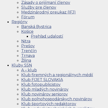
Zásady o prijímaní členov
Služby pre členov
Medzinárodný preukaz (IFJ)
Fórum
Regióny
Banská Bystrica
Košice
Prehľad udalostí
Nitra
Prešov
Trenčín
Trnava
Žilina
Kluby SSN
A – klub
Klub firemných a regionálnych médií
Klub FIJET SLOVAKIA
Klub fotopublicistov
Klub mladých novinárov
Klub novinárov seniorov
Klub poľnohospodárskych novinárov
Klub športových redaktorov