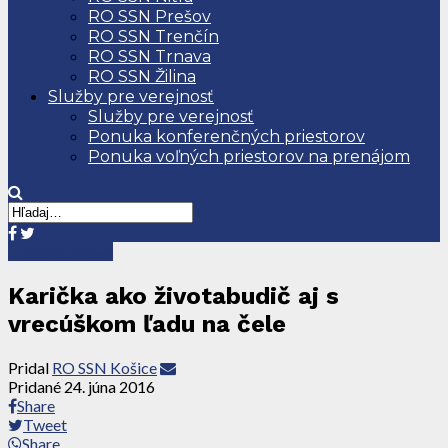
RO SSN Prešov
RO SSN Trenčín
RO SSN Trnava
RO SSN Žilina
Služby pre verejnosť
Služby pre verejnosť
Ponuka konferenčných priestorov
Ponuka voľných priestorov na prenájom
Tlačové správy
Karička ako životabudič aj s
vrecúškom ľadu na čele
Pridal
RO SSN Košice
Pridané
24. júna 2016
Share
Tweet
Share