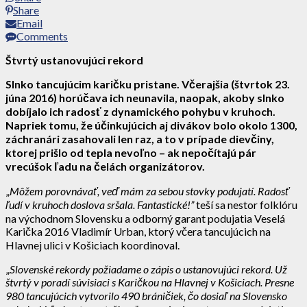
Share
Email
Comments
Štvrtý ustanovujúci rekord
Slnko tancujúcim karičku pristane. Včerajšia (štvrtok 23.
júna 2016) horúčava ich neunavila, naopak, akoby slnko
dobíjalo ich radosť z dynamického pohybu v kruhoch.
Napriek tomu, že účinkujúcich aj divákov bolo okolo 1300,
záchranári zasahovali len raz, a to v prípade dievčiny,
ktorej prišlo od tepla nevoľno – ak nepočítajú pár
vrecúšok ľadu na čelách organizátorov.
„
Môžem porovnávať, veď mám za sebou stovky podujatí. Radosť
ľudí v kruhoch doslova sršala. Fantastické!”
teší sa nestor folklóru
na východnom Slovensku a odborný garant podujatia Veselá
Karička 2016 Vladimír Urban, ktorý včera tancujúcich na
Hlavnej ulici v Košiciach koordinoval.
„
Slovenské rekordy požiadame o zápis o ustanovujúci rekord. Už
štvrtý v poradí súvisiaci s Karičkou na Hlavnej v Košiciach. Presne
980 tancujúcich vytvorilo 490 bráničiek, čo dosiaľ na Slovensko