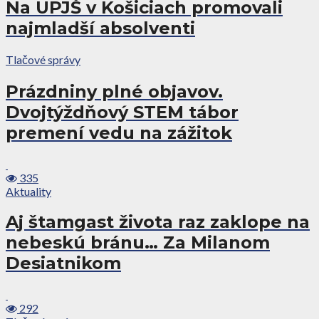
Na UPJŠ v Košiciach promovali
najmladší absolventi
Tlačové správy
Prázdniny plné objavov.
Dvojtýždňový STEM tábor
premení vedu na zážitok
335
Aktuality
Aj štamgast života raz zaklope na
nebeskú bránu… Za Milanom
Desiatnikom
292