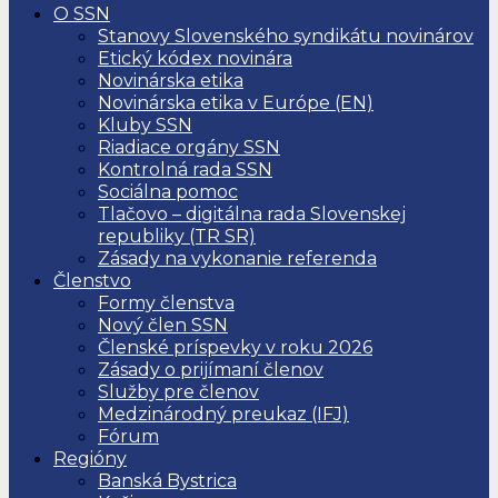
O SSN
Stanovy Slovenského syndikátu novinárov
Etický kódex novinára
Novinárska etika
Novinárska etika v Európe (EN)
Kluby SSN
Riadiace orgány SSN
Kontrolná rada SSN
Sociálna pomoc
Tlačovo – digitálna rada Slovenskej
republiky (TR SR)
Zásady na vykonanie referenda
Členstvo
Formy členstva
Nový člen SSN
Členské príspevky v roku 2026
Zásady o prijímaní členov
Služby pre členov
Medzinárodný preukaz (IFJ)
Fórum
Regióny
Banská Bystrica