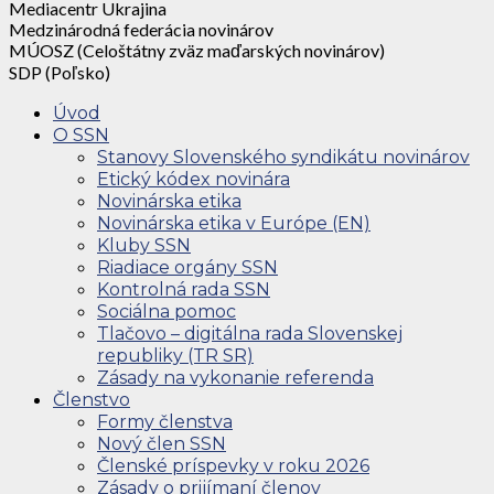
Mediacentr Ukrajina
Medzinárodná federácia novinárov
MÚOSZ (Celoštátny zväz maďarských novinárov)
SDP (Poľsko)
Úvod
O SSN
Stanovy Slovenského syndikátu novinárov
Etický kódex novinára
Novinárska etika
Novinárska etika v Európe (EN)
Kluby SSN
Riadiace orgány SSN
Kontrolná rada SSN
Sociálna pomoc
Tlačovo – digitálna rada Slovenskej
republiky (TR SR)
Zásady na vykonanie referenda
Členstvo
Formy členstva
Nový člen SSN
Členské príspevky v roku 2026
Zásady o prijímaní členov