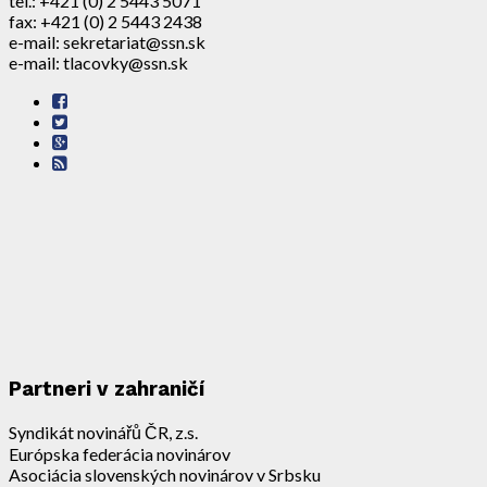
tel.: +421 (0) 2 5443 5071
fax: +421 (0) 2 5443 2438
e-mail: sekretariat@ssn.sk
e-mail: tlacovky@ssn.sk
Partneri v zahraničí
Syndikát novinářů ČR, z.s.
Európska federácia novinárov
Asociácia slovenských novinárov v Srbsku