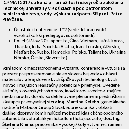
ICPMAT2017 sa koná pri príležitosti 65.výročia založenia
Technickej univerzity v Košiciach a pod patronátom
ministra školstva, vedy, výskumu a športu SR prof. Petra
Plavčana.
Účastníci konferencie: 102 (vedeckí pracovníci,
vysokoškolskí pedagógovia, doktorandi).
Počet štátov: 20 (Japonsko, Čína, Vietnam, Južná Kórea,
Thajsko, India, Saudská Arábia, Irán, Tunisko, Alžírsko,
Maďarsko, Rusko, Nemecko, Poľsko, Taliansko, Ukrajina,
Nórsko, Česko, Slovensko).
Vzhľadom k medzinárodnému významu konferencie vytvára sa
priestor pre prezentovanie nielen slovenskej vedy v oblasti
materiálov, ale aj slovenských špičkových technologických
inovácií, majúcich realizačný potenciál v priemysle. Uvedené
atribúty slovenských výrobcov, inovátorov a vedcov, majúce
medzinárodný dosah, sú deklarované plenárnymi prednáškami
zástupcu priemyselnej sféry
Ing. Martina Keleho,
generálneho
riaditeľa Matador Group Slovakia, priekopníka v oblasti
duálnej dopravy kombinujúcej možnosti klasického osobného
automobilu s ultraľahkým lietadlom (lietajúce auto) d
oc. Ing.
Štefana Kleina,
pracovníka Vysokej školy výtvarných umení