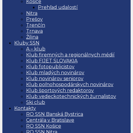
Košice
Prehľad udalostí
Nitra
Prešov
Trenčín
Trnava
Žilina
Kluby SSN
A – klub
Klub firemných a regionálnych médií
Klub FIJET SLOVAKIA
Klub fotopublicistov
Klub mladých novinárov
Klub novinárov seniorov
Klub poľnohospodárskych novinárov
Klub športových redaktorov
Klub vedeckotechnických žurnalistov
Ski club
Kontakty
RO SSN Banská Bystrica
Centrála v Bratislave
RO SSN Košice
RO SSN Nitra