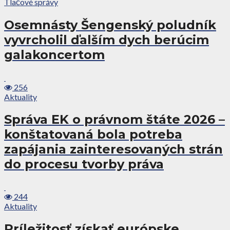
Tlačové správy
Osemnásty Šengenský poludník
vyvrcholil ďalším dych berúcim
galakoncertom
256
Aktuality
Správa EK o právnom štáte 2026 –
konštatovaná bola potreba
zapájania zainteresovaných strán
do procesu tvorby práva
244
Aktuality
Príležitosť získať európske