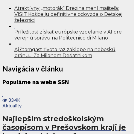
Atraktívny ,,motorák” Drezina mení majiteľa:
VISIT Košice ju definitívne odovzdalo Detskej
železnici
Príležitosť získať európske vzdelanie v AI pre
verejnú správu na Politecnico di Milano
Aj štamgast života raz zaklope na nebeskú
bránu… Za Milanom Desiatnikom
Navigácia v článku
Populárne na webe SSN
33.4K
Aktuality
Najlepším stredoškolským
časopisom v Prešovskom kraji je