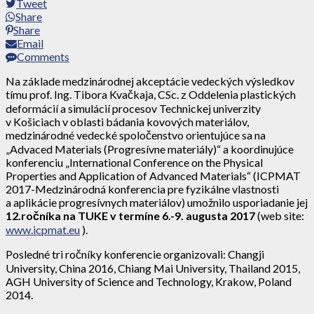
Tweet
Share
Share
Email
Comments
Na základe medzinárodnej akceptácie vedeckých výsledkov
tímu prof. Ing. Tibora Kvačkaja, CSc. z Oddelenia plastických
deformácií a simulácií procesov Technickej univerzity
v Košiciach v oblasti bádania kovových materiálov,
medzinárodné vedecké spoločenstvo orientujúce sa na
„Advaced Materials (Progresívne materiály)“ a koordinujúce
konferenciu „International Conference on the Physical
Properties and Application of Advanced Materials“ (ICPMAT
2017-Medzinárodná konferencia pre fyzikálne vlastnosti
a aplikácie progresívnych materiálov) umožnilo usporiadanie jej
12.ročníka na TUKE v termíne 6.-9. augusta 2017
(web site:
www.icpmat.eu
).
Posledné tri ročníky konferencie organizovali: Changji
University, China 2016, Chiang Mai University, Thailand 2015,
AGH University of Science and Technology, Krakow, Poland
2014.