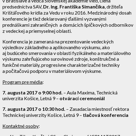
v Bratislave a vedca Slovenskej akadémie vied, člena
predsedníctva SAV,
Dr. Ing. Františka Simančíka
, držiteľa
Krištáľového krídla za Vedu v roku 2016. Medzinárodný dosah
konferencie je tiež deklarovaný ďalšími vyzvanými
prednáškami zahraničných a domácich špičkových odborníkov
z vedeckej a priemyselnej oblasti.
Konferencia je zameraná na prezentovanie vedeckých
výsledkov základného a aplikovaného výskumu, ako
aj budúceho smerovania v oblasti fyzikálneho a materiálového
výskumu zahrňujúceho surovinové zdroje, konštrukčné a
funkčné materiály, progresívne charakterizačné techniky
a počítačovú podporu v materiálovom výskume.
Program pre média
:
7. augusta 2017 o 9:00 hod.
– Aula Maxima, Technická
univerzita Košice, Letná 9 –
otvárací ceremoniál
7. augusta 2017 o 10:30 hod.
– Zasadacia miestnosť rektora
Technickej univerzity Košice, Letná 9 –
tlačová konferencia
Kontaktné osoby
: