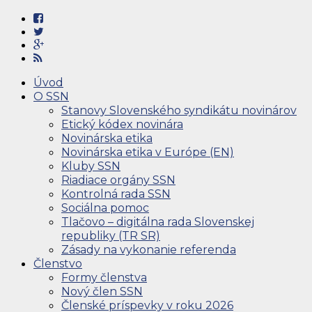
Úvod
O SSN
Stanovy Slovenského syndikátu novinárov
Etický kódex novinára
Novinárska etika
Novinárska etika v Európe (EN)
Kluby SSN
Riadiace orgány SSN
Kontrolná rada SSN
Sociálna pomoc
Tlačovo – digitálna rada Slovenskej
republiky (TR SR)
Zásady na vykonanie referenda
Členstvo
Formy členstva
Nový člen SSN
Členské príspevky v roku 2026