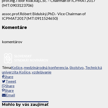
prof.Ing.Tibor Kvačkaj,CSc. – Chairman of ICPMAT2017
(MT:0903123706)
assoc.prof.Róbert Bidulský,PhD.- Vice Chairman of
ICPMAT2017 (MT:0911524650)
Komentáre
komentárov
Téma
Košice
,
medzinárodná konferencia
,
školstvo
,
Technická
univerzita Košice
,
vzdelávanie
Share
Tweet
Share
Share
Email
Mohlo by vás zaujímať