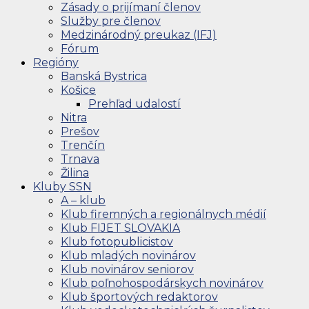
Zásady o prijímaní členov
Služby pre členov
Medzinárodný preukaz (IFJ)
Fórum
Regióny
Banská Bystrica
Košice
Prehľad udalostí
Nitra
Prešov
Trenčín
Trnava
Žilina
Kluby SSN
A – klub
Klub firemných a regionálnych médií
Klub FIJET SLOVAKIA
Klub fotopublicistov
Klub mladých novinárov
Klub novinárov seniorov
Klub poľnohospodárskych novinárov
Klub športových redaktorov