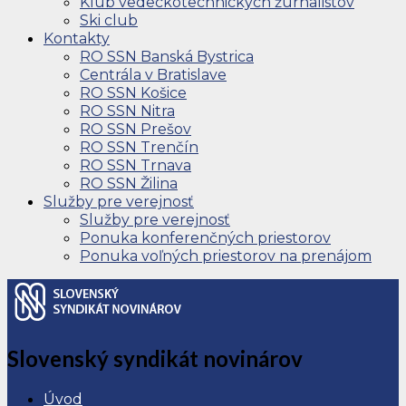
Klub vedeckotechnických žurnalistov
Ski club
Kontakty
RO SSN Banská Bystrica
Centrála v Bratislave
RO SSN Košice
RO SSN Nitra
RO SSN Prešov
RO SSN Trenčín
RO SSN Trnava
RO SSN Žilina
Služby pre verejnosť
Služby pre verejnosť
Ponuka konferenčných priestorov
Ponuka voľných priestorov na prenájom
Slovenský syndikát novinárov
Úvod