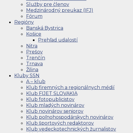
Služby pre členov
Medzinárodný preukaz (IFJ)
Fórum
Regióny
Banská Bystrica
Košice
Prehľad udalostí
Nitra
Prešov
Trenčín
Trnava
Žilina
Kluby SSN
A – klub
Klub firemných a regionálnych médií
Klub FIJET SLOVAKIA
Klub fotopublicistov
Klub mladých novinárov
Klub novinárov seniorov
Klub poľnohospodárskych novinárov
Klub športových redaktorov
Klub vedeckotechnických žurnalistov