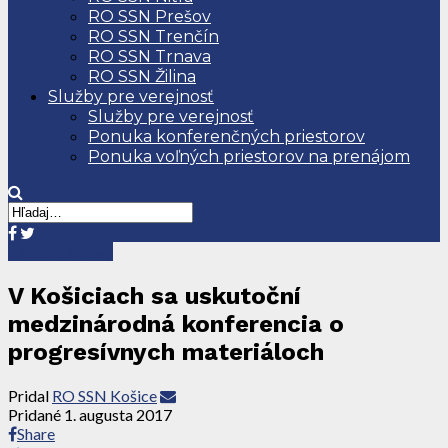
RO SSN Prešov
RO SSN Trenčín
RO SSN Trnava
RO SSN Žilina
Služby pre verejnosť
Služby pre verejnosť
Ponuka konferenčných priestorov
Ponuka voľných priestorov na prenájom
Tlačové správy
V Košiciach sa uskutoční
medzinárodná konferencia o
progresívnych materiáloch
Pridal
RO SSN Košice
Pridané
1. augusta 2017
Share