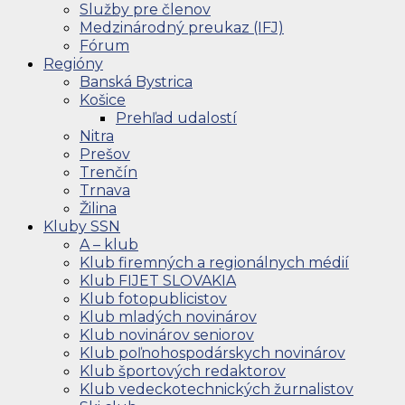
Služby pre členov
Medzinárodný preukaz (IFJ)
Fórum
Regióny
Banská Bystrica
Košice
Prehľad udalostí
Nitra
Prešov
Trenčín
Trnava
Žilina
Kluby SSN
A – klub
Klub firemných a regionálnych médií
Klub FIJET SLOVAKIA
Klub fotopublicistov
Klub mladých novinárov
Klub novinárov seniorov
Klub poľnohospodárskych novinárov
Klub športových redaktorov
Klub vedeckotechnických žurnalistov