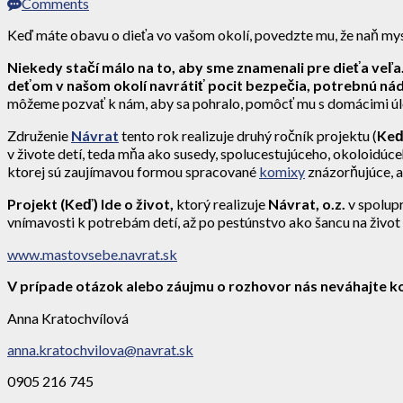
Comments
Keď máte obavu o dieťa vo vašom okolí, povedzte mu, že naň mys
Niekedy stačí málo na to, aby sme znamenali pre dieťa veľa
deťom v našom okolí navrátiť pocit bezpečia, potrebnú nád
môžeme pozvať k nám, aby sa pohralo, pomôcť mu s domácimi úloh
Združenie
Návrat
tento rok realizuje druhý ročník projektu (
Keď
v živote detí, teda mňa ako susedy, spolucestujúceho, okoloidúceh
ktorej sú zaujímavou formou spracované
komixy
znázorňujúce, 
Projekt (Keď) Ide o život,
ktorý realizuje
Návrat, o.z.
v spolup
vnímavosti k potrebám detí, až po pestúnstvo ako šancu na život
www.mastovsebe.navrat.sk
V prípade otázok alebo záujmu o rozhovor nás neváhajte k
Anna Kratochvílová
anna.kratochvilova@navrat.sk
0905 216 745