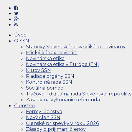
Úvod
O SSN
Stanovy Slovenského syndikátu novinárov
Etický kódex novinára
Novinárska etika
Novinárska etika v Európe (EN)
Kluby SSN
Riadiace orgány SSN
Kontrolná rada SSN
Sociálna pomoc
Tlačovo – digitálna rada Slovenskej republiky
Zásady na vykonanie referenda
Členstvo
Formy členstva
Nový člen SSN
Členské príspevky v roku 2026
Zásady o prijímaní členov