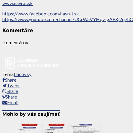
www.navrat.sk
https://www.facebook.com/navrat.sk
https://www.youtube.com/channel/UCrWaVYHqv-gAEXj2q7h
Komentáre
komentárov
Téma
tlacovky
Share
Tweet
Share
Share
Email
Mohlo by vás zaujímať