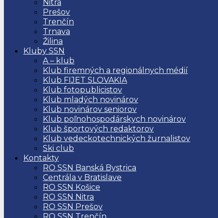
Nitra
Prešov
Trenčín
Trnava
Žilina
Kluby SSN
A – klub
Klub firemných a regionálnych médií
Klub FIJET SLOVAKIA
Klub fotopublicistov
Klub mladých novinárov
Klub novinárov seniorov
Klub poľnohospodárskych novinárov
Klub športových redaktorov
Klub vedeckotechnických žurnalistov
Ski club
Kontakty
RO SSN Banská Bystrica
Centrála v Bratislave
RO SSN Košice
RO SSN Nitra
RO SSN Prešov
RO SSN Trenčín