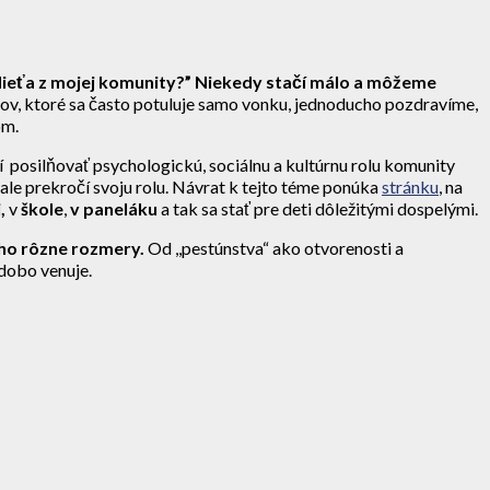
dieťa z mojej komunity?”
Niekedy stačí málo
a môžeme
dov, ktoré sa často potuluje samo vonku, jednoducho pozdravíme,
om.
í posilňovať psychologickú, sociálnu a kultúrnu rolu komunity
, ale prekročí svoju rolu. Návrat k tejto téme ponúka
stránku
, na
,
v
škole
,
v paneláku
a tak sa stať pre deti dôležitými dospelými.
eho rôzne rozmery.
Od ,,pestúnstva“ ako otvorenosti a
odobo venuje.