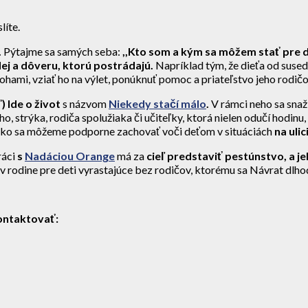
líte.
.
Pýtajme sa samých seba:
,,Kto som a kým sa môžem stať pre 
ej a dôveru, ktorú postrádajú.
Napríklad tým, že dieťa od suse
ami, vziať ho na výlet, ponúknuť pomoc a priateľstvo jeho rodič
) Ide o život
s názvom
Niekedy stačí málo
.
V rámci neho sa snaž
o, strýka, rodiča spolužiaka či učiteľky, ktorá nielen odučí hodinu
ako sa môžeme podporne zachovať voči deťom v situáciách
na ulici
ráci
s
Nadáciou Orange
má za
cieľ predstaviť pestúnstvo, a j
 v rodine pre deti vyrastajúce bez rodičov, ktorému sa Návrat dlh
ontaktovať: