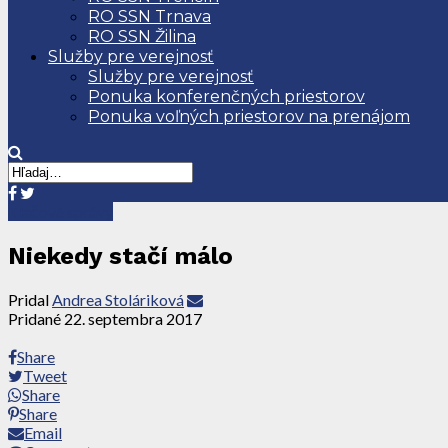
RO SSN Trnava
RO SSN Žilina
Služby pre verejnosť
Služby pre verejnosť
Ponuka konferenčných priestorov
Ponuka voľných priestorov na prenájom
Tlačové správy
Niekedy stačí málo
Pridal
Andrea Stoláriková
Pridané
22. septembra 2017
Share
Tweet
Share
Share
Email