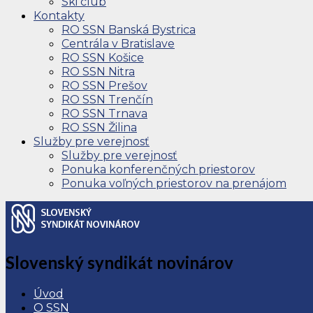
Ski club
Kontakty
RO SSN Banská Bystrica
Centrála v Bratislave
RO SSN Košice
RO SSN Nitra
RO SSN Prešov
RO SSN Trenčín
RO SSN Trnava
RO SSN Žilina
Služby pre verejnosť
Služby pre verejnosť
Ponuka konferenčných priestorov
Ponuka voľných priestorov na prenájom
Slovenský syndikát novinárov
Úvod
O SSN