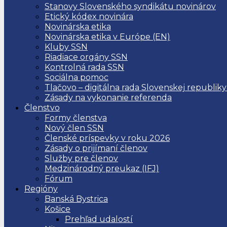
Stanovy Slovenského syndikátu novinárov
Etický kódex novinára
Novinárska etika
Novinárska etika v Európe (EN)
Kluby SSN
Riadiace orgány SSN
Kontrolná rada SSN
Sociálna pomoc
Tlačovo – digitálna rada Slovenskej republiky
Zásady na vykonanie referenda
Členstvo
Formy členstva
Nový člen SSN
Členské príspevky v roku 2026
Zásady o prijímaní členov
Služby pre členov
Medzinárodný preukaz (IFJ)
Fórum
Regióny
Banská Bystrica
Košice
Prehľad udalostí