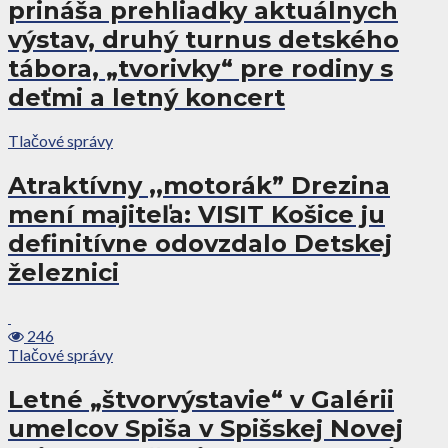
prináša prehliadky aktuálnych
výstav, druhý turnus detského
tábora, „tvorivky“ pre rodiny s
deťmi a letný koncert
Tlačové správy
Atraktívny ,,motorák” Drezina
mení majiteľa: VISIT Košice ju
definitívne odovzdalo Detskej
železnici
246
Tlačové správy
Letné „štvorvýstavie“ v Galérii
umelcov Spiša v Spišskej Novej