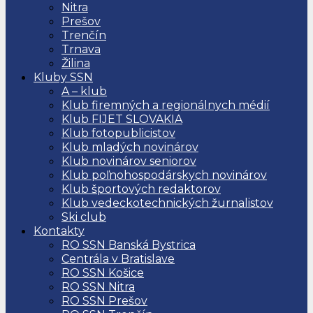
Nitra
Prešov
Trenčín
Trnava
Žilina
Kluby SSN
A – klub
Klub firemných a regionálnych médií
Klub FIJET SLOVAKIA
Klub fotopublicistov
Klub mladých novinárov
Klub novinárov seniorov
Klub poľnohospodárskych novinárov
Klub športových redaktorov
Klub vedeckotechnických žurnalistov
Ski club
Kontakty
RO SSN Banská Bystrica
Centrála v Bratislave
RO SSN Košice
RO SSN Nitra
RO SSN Prešov