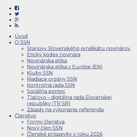
Úvod
O SSN
Stanovy Slovenského syndikátu novinárov
Etický kódex novinára
Novinárska etika
Novinárska etika v Európe (EN)
Kluby SSN
Riadiace orgány SSN
Kontrolná rada SSN
Sociálna pomoc
Tlačovo – digitálna rada Slovenskej
republiky (TR SR)
Zásady na vykonanie referenda
Členstvo
Formy členstva
Nový člen SSN
Členské príspevky v roku 2026