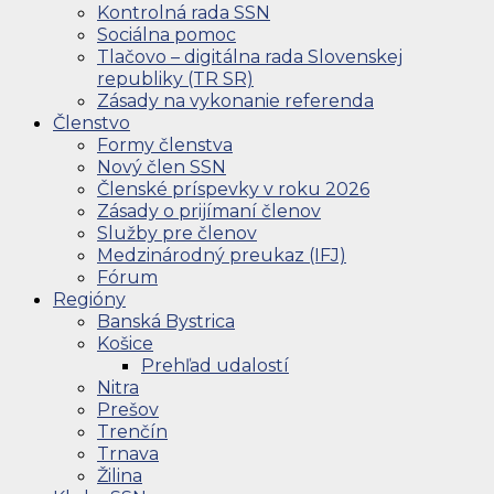
Kontrolná rada SSN
Sociálna pomoc
Tlačovo – digitálna rada Slovenskej
republiky (TR SR)
Zásady na vykonanie referenda
Členstvo
Formy členstva
Nový člen SSN
Členské príspevky v roku 2026
Zásady o prijímaní členov
Služby pre členov
Medzinárodný preukaz (IFJ)
Fórum
Regióny
Banská Bystrica
Košice
Prehľad udalostí
Nitra
Prešov
Trenčín
Trnava
Žilina