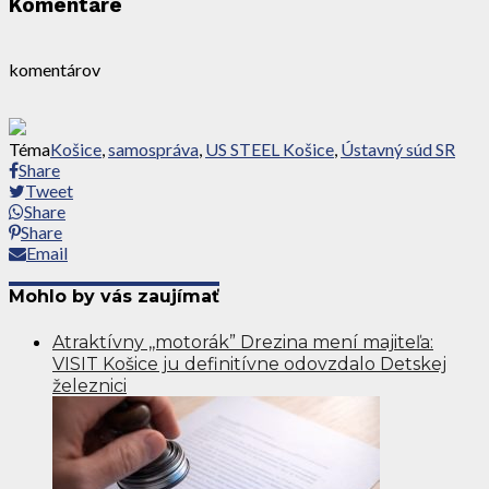
Komentáre
komentárov
Téma
Košice
,
samospráva
,
US STEEL Košice
,
Ústavný súd SR
Share
Tweet
Share
Share
Email
Mohlo by vás zaujímať
Atraktívny ,,motorák” Drezina mení majiteľa:
VISIT Košice ju definitívne odovzdalo Detskej
železnici