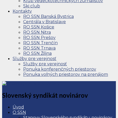
Klub vedeckotechnických žurnalistov
Ski club
Kontakty
RO SSN Banská Bystrica
Centrála v Bratislave
RO SSN Košice
RO SSN Nitra
RO SSN Prešov
RO SSN Trenčín
RO SSN Trnava
RO SSN Žilina
Služby pre verejnosť
Služby pre verejnosť
Ponuka konferenčných priestorov
Ponuka voľných priestorov na prenájom
Slovenský syndikát novinárov
Úvod
O SSN
Stanovy Slovenského syndikátu novinárov