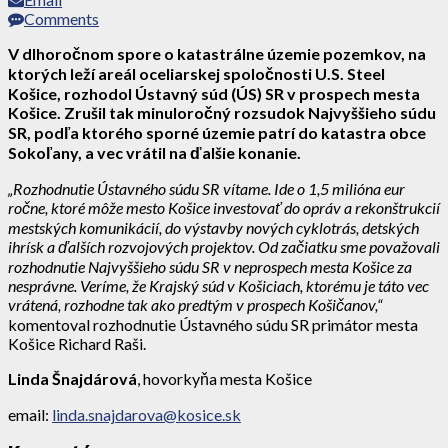
Comments
V dlhoročnom spore o katastrálne územie pozemkov, na
ktorých leží areál oceliarskej spoločnosti U.S. Steel
Košice, rozhodol Ústavný súd (ÚS) SR v prospech mesta
Košice. Zrušil tak minuloročný rozsudok Najvyššieho súdu
SR, podľa ktorého sporné územie patrí do katastra obce
Sokoľany, a vec vrátil na ďalšie konanie.
„Rozhodnutie Ústavného súdu SR vítame. Ide o 1,5 milióna eur
ročne, ktoré môže mesto Košice investovať do opráv a rekonštrukcií
mestských komunikácií, do výstavby nových cyklotrás, detských
ihrísk a ďalších rozvojových projektov. Od začiatku sme považovali
rozhodnutie Najvyššieho súdu SR v neprospech mesta Košice za
nesprávne. Veríme, že Krajský súd v Košiciach, ktorému je táto vec
vrátená, rozhodne tak ako predtým v prospech Košičanov,“
komentoval rozhodnutie Ústavného súdu SR primátor mesta
Košice Richard Raši.
Linda Šnajdárová
, hovorkyňa mesta Košice
email:
linda.snajdarova@kosice.sk