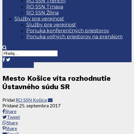
RO SSN Trenčín
RO SSN Trnava
RO SSN Žilina
Služby pre verejnosť
Služby pre verejnosť
Ponuka konferenčných priestorov
Ponuka voľných priestorov na prenájom
Tlačové správy
Mesto Košice víta rozhodnutie
Ústavného súdu SR
Pridal
RO SSN Košice
Pridané
25. septembra 2017
Share
Tweet
Share
Share
Email