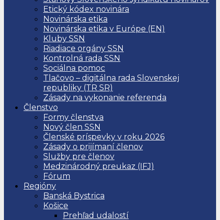
Etický kódex novinára
Novinárska etika
Novinárska etika v Európe (EN)
Kluby SSN
Riadiace orgány SSN
Kontrolná rada SSN
Sociálna pomoc
Tlačovo – digitálna rada Slovenskej
republiky (TR SR)
Zásady na vykonanie referenda
Členstvo
Formy členstva
Nový člen SSN
Členské príspevky v roku 2026
Zásady o prijímaní členov
Služby pre členov
Medzinárodný preukaz (IFJ)
Fórum
Regióny
Banská Bystrica
Košice
Prehľad udalostí