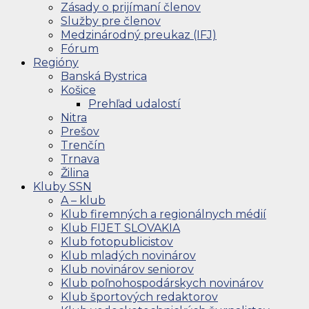
Zásady o prijímaní členov
Služby pre členov
Medzinárodný preukaz (IFJ)
Fórum
Regióny
Banská Bystrica
Košice
Prehľad udalostí
Nitra
Prešov
Trenčín
Trnava
Žilina
Kluby SSN
A – klub
Klub firemných a regionálnych médií
Klub FIJET SLOVAKIA
Klub fotopublicistov
Klub mladých novinárov
Klub novinárov seniorov
Klub poľnohospodárskych novinárov
Klub športových redaktorov