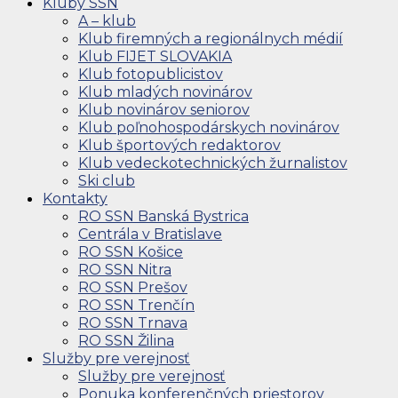
Kluby SSN
A – klub
Klub firemných a regionálnych médií
Klub FIJET SLOVAKIA
Klub fotopublicistov
Klub mladých novinárov
Klub novinárov seniorov
Klub poľnohospodárskych novinárov
Klub športových redaktorov
Klub vedeckotechnických žurnalistov
Ski club
Kontakty
RO SSN Banská Bystrica
Centrála v Bratislave
RO SSN Košice
RO SSN Nitra
RO SSN Prešov
RO SSN Trenčín
RO SSN Trnava
RO SSN Žilina
Služby pre verejnosť
Služby pre verejnosť
Ponuka konferenčných priestorov