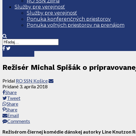
RO SSN Žilina
Služby pre verejnosť
Služby pre verejnosť
Ponuka konferenčných priestorov
Ponuka voľných priestorov na prenájom
Tlačové správy
Režisér Michal Spišák o pripravovane
Pridal
RO SSN Košice
Pridané
3. apríla 2018
Share
Tweet
Share
Share
Email
Comments
Režisérom čiernej komédie dánskej autorky Line Knutzon Rem