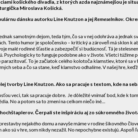
ciami košického divadla, z ktorých azda najznámejšou je sit
aturgička Miroslava Košická.
ulárnu dánsku autorku Line Knutzon a jej
Remeselníkov
. Okre
. Jednak samotným dejom, teda tým, čo sa v nej odohráva a jednak 
 Tento humor je spoločensko – kritický a zároveň má sklon k absu
svoje malé rodinné šťastie a zabezpečiť si budúcnosť. Tá je steles
ujú. Psychologicky to funguje podobne ako v živote. Všetci túžime 
be parazitovať. To je začiatok celého kolotoča klamstiev, ktoré sa
amých seba a čo sa stane, keď klamstvo odhalíme. V našej hre, keďž
 celej tvorby Line Knutzon. Ako sa pracuje s textom, kde na s
losťou veci, tak sa pracuje dobre. Je dôležité vnímať bod, kde k t
dia. No a potom sa to zmení na celkom niečo iné…
hochštaplerov. Čerpali ste inšpiráciu aj zo súkromného život
 prestavby nejakého domu a navyše máme v rodine šikovného človek
ako sú v hre, som nikdy nezažil. No nepochybne existujú. Aspoň ľu