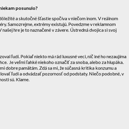
o niekam posunulo?
 dôležité a skutočné šťastie spočíva v niečom inom. V reálnom
 sféry. Samozrejme, extrémy existujú. Povedzme v reklamnom
 našej hre je to naznačené v závere. Ústredná dvojica si svoj
al ľudí. Pokiaľ niekto má rád luxusné veci, nič iné ho nezaujíma
 chce. Je veľmi ľahké niekoho označiť za snoba, alebo za hlupáka.
veľmi dobre pamätám. Zdá sa mi, že súčasná kritika konzumu a
ulovať ľudí a odvádzať pozornosť od podstaty. Niečo podobné, v
osti sú. Klame.