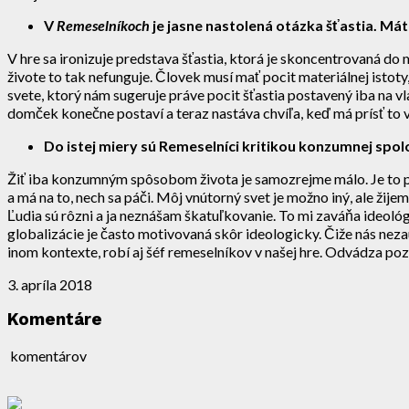
V
Remeselníkoch
je jasne nastolená otázka šťastia. Má
V hre sa ironizuje predstava šťastia, ktorá je skoncentrovaná do 
živote to tak nefunguje. Človek musí mať pocit materiálnej isto
svete, ktorý nám sugeruje práve pocit šťastia postavený iba na vl
domček konečne postaví a teraz nastáva chvíľa, keď má prísť to vyt
Do istej miery sú Remeselníci kritikou konzumnej sp
Žiť iba konzumným spôsobom života je samozrejme málo. Je to plo
a má na to, nech sa páči. Môj vnútorný svet je možno iný, ale žij
Ľudia sú rôzni a ja neznášam škatuľkovanie. To mi zaváňa ideológ
globalizácie je často motivovaná skôr ideologicky. Čiže nás nez
inom kontexte, robí aj šéf remeselníkov v našej hre. Odvádza poz
3. apríla 2018
Komentáre
komentárov