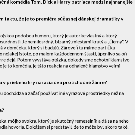
uačná komédia Tom, Dick a Harry patriaca medzi najhranejšie
m faktu, že je to premiéra súčasnej dánskej dramatiky v
svojskou podobou humoru, ktorý je autorke vlastný a ktorý
rdnosti. Je nemilosrdný, bizarný, miestami krutý a „čierny“. V
nená v domčeku, ktorý si budujú. Zároveň tu máme partičku
po nejakej istote, po malom každodennom šťastí, úpenlivo sa oň
 v hre dejú. Potom vyvstáva otázka, dokedy sme ochotní klamstvo
e je to komédia, je táto reakcia na odhalené klamstvo veľmi
eba v priebehu hry narazia dva protichodné žánre?
omu dochádza a začať používať iné výrazové prostriedky než na
a?
a, môjho svokra, ktorý je skutočný remeselník a dá sa na neho
dia hovoria. Dokážem si predstaviť, že to môže byť skoro také,