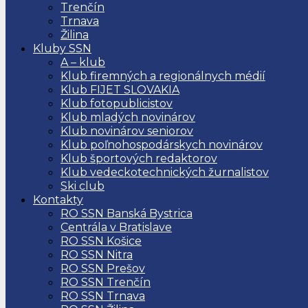
Trenčín
Trnava
Žilina
Kluby SSN
A – klub
Klub firemných a regionálnych médií
Klub FIJET SLOVAKIA
Klub fotopublicistov
Klub mladých novinárov
Klub novinárov seniorov
Klub poľnohospodárskych novinárov
Klub športových redaktorov
Klub vedeckotechnických žurnalistov
Ski club
Kontakty
RO SSN Banská Bystrica
Centrála v Bratislave
RO SSN Košice
RO SSN Nitra
RO SSN Prešov
RO SSN Trenčín
RO SSN Trnava