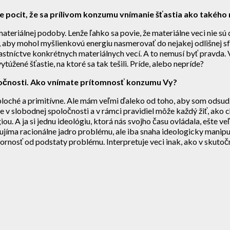
te pocit, že sa prílivom konzumu vnímanie šťastia ako takéh
materiálnej podoby. Lenže ľahko sa povie, že materiálne veci nie sú
ty, aby mohol myšlienkovú energiu nasmerovať do nejakej odlišnej
astníctve konkrétnych materiálnych vecí. A to nemusí byť pravda. V
úžené šťastie, na ktoré sa tak tešili. Príde, alebo nepríde?
oločnosti. Ako vnímate prítomnosť konzumu Vy?
ché a primitívne. Ale mám veľmi ďaleko od toho, aby som odsudzov
eme v slobodnej spoločnosti a v rámci pravidiel môže každý žiť, ako
iou. A ja si jednu ideológiu, ktorá nás svojho času ovládala, ešte 
aujíma racionálne jadro problému, ale iba snaha ideologicky manip
ornosť od podstaty problému. Interpretuje veci inak, ako v skutočn