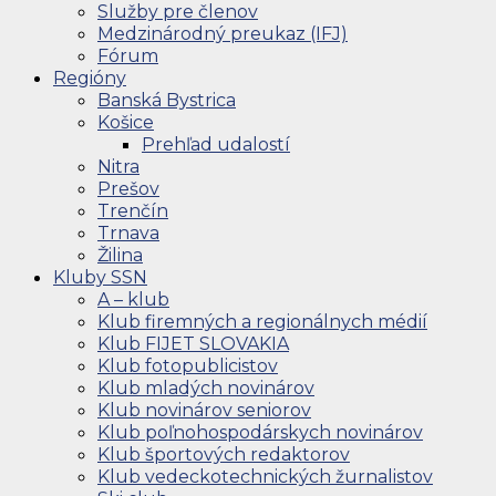
Služby pre členov
Medzinárodný preukaz (IFJ)
Fórum
Regióny
Banská Bystrica
Košice
Prehľad udalostí
Nitra
Prešov
Trenčín
Trnava
Žilina
Kluby SSN
A – klub
Klub firemných a regionálnych médií
Klub FIJET SLOVAKIA
Klub fotopublicistov
Klub mladých novinárov
Klub novinárov seniorov
Klub poľnohospodárskych novinárov
Klub športových redaktorov
Klub vedeckotechnických žurnalistov