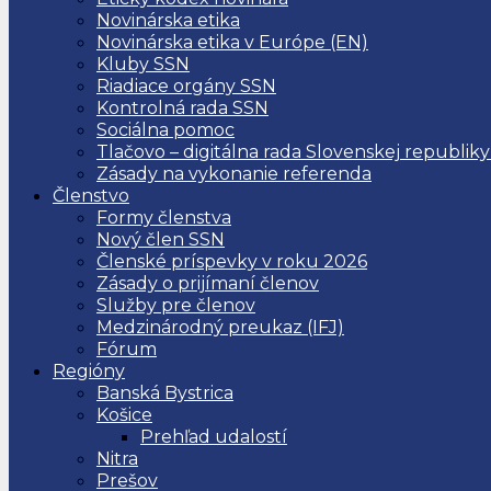
Novinárska etika
Novinárska etika v Európe (EN)
Kluby SSN
Riadiace orgány SSN
Kontrolná rada SSN
Sociálna pomoc
Tlačovo – digitálna rada Slovenskej republiky
Zásady na vykonanie referenda
Členstvo
Formy členstva
Nový člen SSN
Členské príspevky v roku 2026
Zásady o prijímaní členov
Služby pre členov
Medzinárodný preukaz (IFJ)
Fórum
Regióny
Banská Bystrica
Košice
Prehľad udalostí
Nitra
Prešov