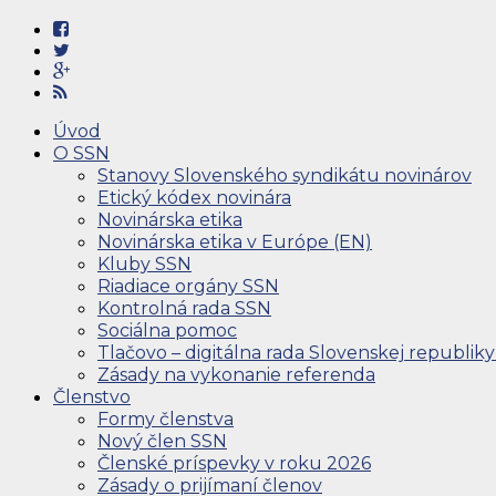
Úvod
O SSN
Stanovy Slovenského syndikátu novinárov
Etický kódex novinára
Novinárska etika
Novinárska etika v Európe (EN)
Kluby SSN
Riadiace orgány SSN
Kontrolná rada SSN
Sociálna pomoc
Tlačovo – digitálna rada Slovenskej republiky
Zásady na vykonanie referenda
Členstvo
Formy členstva
Nový člen SSN
Členské príspevky v roku 2026
Zásady o prijímaní členov