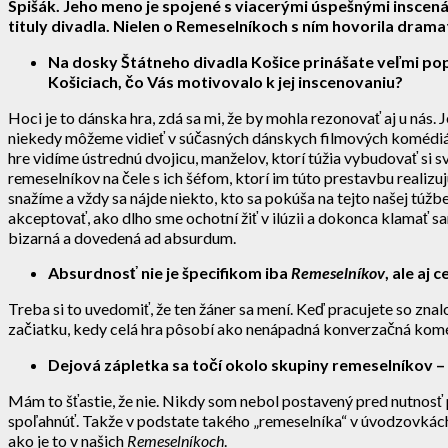
Spišák. Jeho meno je spojené s viacerými úspešnými inscená
tituly divadla. Nielen o Remeselníkoch s ním hovorila dram
Na dosky Štátneho divadla Košice prinášate veľmi pop
Košiciach, čo Vás motivovalo k jej inscenovaniu?
Hoci je to dánska hra, zdá sa mi, že by mohla rezonovať aj u nás
niekedy môžeme vidieť v súčasných dánskych filmových komédiách.
hre vidíme ústrednú dvojicu, manželov, ktorí túžia vybudovať si 
remeselníkov na čele s ich šéfom, ktorí im túto prestavbu realiz
snažíme a vždy sa nájde niekto, kto sa pokúša na tejto našej túž
akceptovať, ako dlho sme ochotní žiť v ilúzii a dokonca klamať s
bizarná a dovedená ad absurdum.
Absurdnosť nie je špecifikom iba
Remeselníkov
, ale aj
Treba si to uvedomiť, že ten žáner sa mení. Keď pracujete so zna
začiatku, kedy celá hra pôsobí ako nenápadná konverzačná komé
Dejová zápletka sa točí okolo skupiny remeselníkov – 
Mám to šťastie, že nie. Nikdy som nebol postavený pred nutnosť
spoľahnúť. Takže v podstate takého „remeselníka“ v úvodzovkách 
ako je to v našich
Remeselníkoch
.