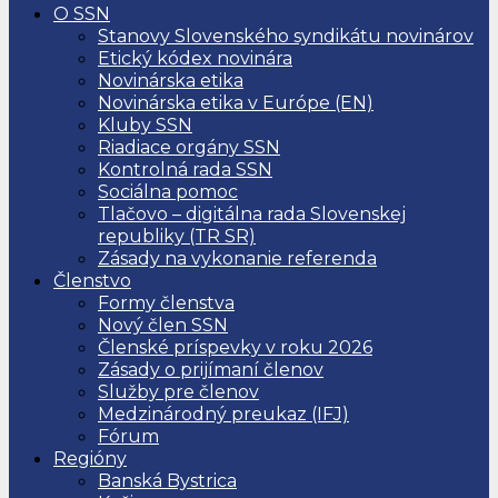
O SSN
Stanovy Slovenského syndikátu novinárov
Etický kódex novinára
Novinárska etika
Novinárska etika v Európe (EN)
Kluby SSN
Riadiace orgány SSN
Kontrolná rada SSN
Sociálna pomoc
Tlačovo – digitálna rada Slovenskej
republiky (TR SR)
Zásady na vykonanie referenda
Členstvo
Formy členstva
Nový člen SSN
Členské príspevky v roku 2026
Zásady o prijímaní členov
Služby pre členov
Medzinárodný preukaz (IFJ)
Fórum
Regióny
Banská Bystrica