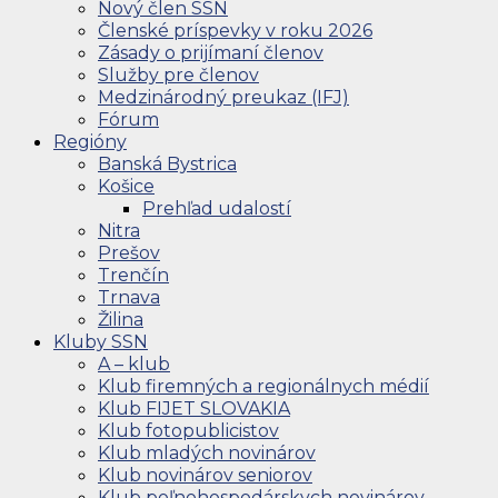
Nový člen SSN
Členské príspevky v roku 2026
Zásady o prijímaní členov
Služby pre členov
Medzinárodný preukaz (IFJ)
Fórum
Regióny
Banská Bystrica
Košice
Prehľad udalostí
Nitra
Prešov
Trenčín
Trnava
Žilina
Kluby SSN
A – klub
Klub firemných a regionálnych médií
Klub FIJET SLOVAKIA
Klub fotopublicistov
Klub mladých novinárov
Klub novinárov seniorov
Klub poľnohospodárskych novinárov