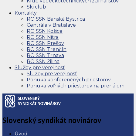
Klub vedeckotechnických žurnalistov
Ski club
Kontakty
RO SSN Banská Bystrica
Centrála v Bratislave
RO SSN Košice
RO SSN Nitra
RO SSN Prešov
RO SSN Trenčín
RO SSN Trnava
RO SSN Žilina
Služby pre verejnosť
Služby pre verejnosť
Ponuka konferenčných priestorov
Ponuka voľných priestorov na prenájom
Slovenský syndikát novinárov
Úvod