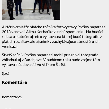
Aktéri vernisáže piateho ročníka fotovýstavy Prešov paparazzi
2018 venovali Alimu Korbačkovi tichú spomienku. Na budúci
rok sa uskutoční aj retro výstava, na ktorej budú fotografie z
piatich ročníkov, ale aj snímky zachytávajúce atmosféru ich
vernisáží.
Štvrtý ročník Prešov paparazzi mohli priaznivci fotografie
zhliadnuť aj v Bardejove. V budúcom roku bude zrejme táto
výstava inštalovaná i vo Veľkom Šariši.
(jac)
Komentáre
komentárov