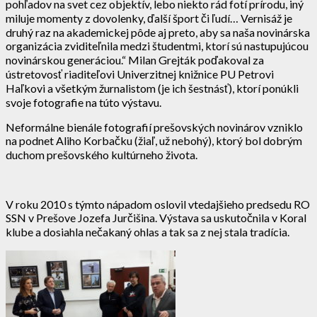
pohľadov na svet cez objektív, lebo niekto rád fotí prírodu, iný
miluje momenty z dovolenky, ďalší šport či ľudí… Vernisáž je
druhý raz na akademickej pôde aj preto, aby sa naša novinárska
organizácia zviditeľnila medzi študentmi, ktorí sú nastupujúcou
novinárskou generáciou.“ Milan Grejták poďakoval za
ústretovosť riaditeľovi Univerzitnej knižnice PU Petrovi
Haľkovi a všetkým žurnalistom (je ich šestnásť), ktorí ponúkli
svoje fotografie na túto výstavu.
Neformálne bienále fotografií prešovských novinárov vzniklo
na podnet Aliho Korbačku (žiaľ, už nebohý), ktorý bol dobrým
duchom prešovského kultúrneho života.
V roku 2010 s týmto nápadom oslovil vtedajšieho predsedu RO
SSN v Prešove Jozefa Jurčišina. Výstava sa uskutočnila v Koral
klube a dosiahla nečakaný ohlas a tak sa z nej stala tradícia.