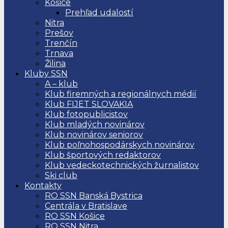
Košice
Prehľad udalostí
Nitra
Prešov
Trenčín
Trnava
Žilina
Kluby SSN
A – klub
Klub firemných a regionálnych médií
Klub FIJET SLOVAKIA
Klub fotopublicistov
Klub mladých novinárov
Klub novinárov seniorov
Klub poľnohospodárskych novinárov
Klub športových redaktorov
Klub vedeckotechnických žurnalistov
Ski club
Kontakty
RO SSN Banská Bystrica
Centrála v Bratislave
RO SSN Košice
RO SSN Nitra