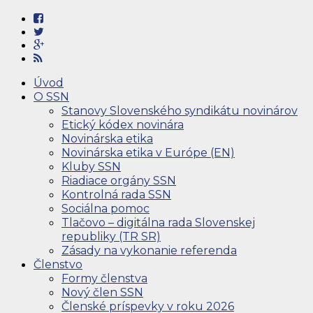
Úvod
O SSN
Stanovy Slovenského syndikátu novinárov
Etický kódex novinára
Novinárska etika
Novinárska etika v Európe (EN)
Kluby SSN
Riadiace orgány SSN
Kontrolná rada SSN
Sociálna pomoc
Tlačovo – digitálna rada Slovenskej
republiky (TR SR)
Zásady na vykonanie referenda
Členstvo
Formy členstva
Nový člen SSN
Členské príspevky v roku 2026