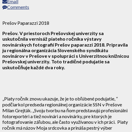
Email
Comments
Prešov Paparazzi 2018
Prešov. V priestoroch Prešovskej univerzity sa
uskutočnila vernisáž piateho ročníka výstavy
novinárskych fotografií Prešov paparazzi 2018. Pripravila
ju regionálna organizácia Slovenského syndikátu
novinárov v Prešove v spolupráci s Univerzitnou knižnicou
Prešovskej univerzity. Toto tradičné podujatie sa
uskutočňuje každé dva roky.
„Piaty ročník znovu ukazuje, že je to obľúbené podujatie, “
podčiarkol predseda regionálnej organizácie SSN v Prešove
Milan Grejták. „Svoju tvorbu na ňom predstavujú profesionálni
fotoreportéri a tiež novinári a novinárky, pre ktorých je
fotografovanie záľubou, ale často využívanou v ich práci. Piaty
ročník má názov Moja srdcovka a prináša pestrý výber