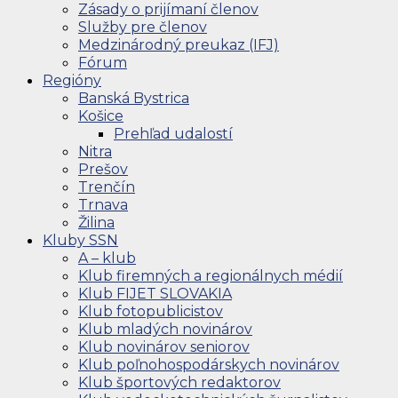
Zásady o prijímaní členov
Služby pre členov
Medzinárodný preukaz (IFJ)
Fórum
Regióny
Banská Bystrica
Košice
Prehľad udalostí
Nitra
Prešov
Trenčín
Trnava
Žilina
Kluby SSN
A – klub
Klub firemných a regionálnych médií
Klub FIJET SLOVAKIA
Klub fotopublicistov
Klub mladých novinárov
Klub novinárov seniorov
Klub poľnohospodárskych novinárov
Klub športových redaktorov