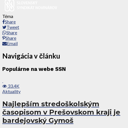
Téma
Share
Tweet
Share
Share
Email
Navigácia v článku
Populárne na webe SSN
33.4K
Aktuality
Najlepším stredoškolským
časopisom v Prešovskom kraji je
bardejovský Gymoš