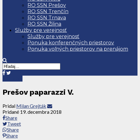
RO SSN Prešov
RO SSN Trenčín
RO SSN Trnava
RO SSN Žilina
Služby pre verejnosť
Služby pre verejnosť
Ponuka konferenčných priestorov
Ponuka voľných priestorov na prenájom
Aktuality
Prešov paparazzi V.
Pridal
Milan Grejták
Pridané
19. decembra 2018
Share
Tweet
Share
Share