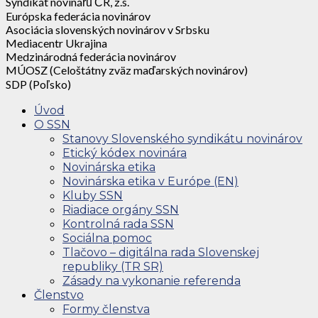
Syndikát novinářů ČR, z.s.
Európska federácia novinárov
Asociácia slovenských novinárov v Srbsku
Mediacentr Ukrajina
Medzinárodná federácia novinárov
MÚOSZ (Celoštátny zväz maďarských novinárov)
SDP (Poľsko)
Úvod
O SSN
Stanovy Slovenského syndikátu novinárov
Etický kódex novinára
Novinárska etika
Novinárska etika v Európe (EN)
Kluby SSN
Riadiace orgány SSN
Kontrolná rada SSN
Sociálna pomoc
Tlačovo – digitálna rada Slovenskej
republiky (TR SR)
Zásady na vykonanie referenda
Členstvo
Formy členstva