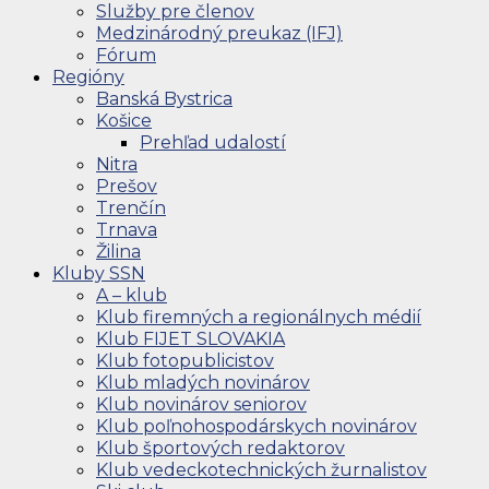
Služby pre členov
Medzinárodný preukaz (IFJ)
Fórum
Regióny
Banská Bystrica
Košice
Prehľad udalostí
Nitra
Prešov
Trenčín
Trnava
Žilina
Kluby SSN
A – klub
Klub firemných a regionálnych médií
Klub FIJET SLOVAKIA
Klub fotopublicistov
Klub mladých novinárov
Klub novinárov seniorov
Klub poľnohospodárskych novinárov
Klub športových redaktorov
Klub vedeckotechnických žurnalistov