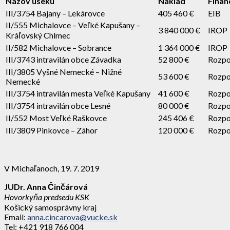
Názov úseku
Náklad
Finan
III/3754 Bajany – Lekárovce
405 460 €
EIB
II/555 Michalovce – Veľké Kapušany –
3 840 000 €
IROP
Kráľovský Chlmec
II/582 Michalovce – Sobrance
1 364 000 €
IROP
III/3743 intravilán obce Závadka
52 800 €
Rozpo
III/3805 Vyšné Nemecké – Nižné
53 600 €
Rozpo
Nemecké
III/3754 intravilán mesta Veľké Kapušany
41 600 €
Rozpo
III/3754 intravilán obce Lesné
80 000 €
Rozpo
II/552 Most Veľké Raškovce
245 406 €
Rozpo
III/3809 Pinkovce – Záhor
120 000 €
Rozpo
V Michaľanoch, 19. 7. 2019
JUDr. Anna Činčárová
Hovorkyňa predsedu KSK
Košický samosprávny kraj
Email:
anna.cincarova@vucke.sk
Tel: +421 918 766 004