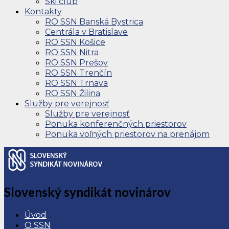
Ski club
Kontakty
RO SSN Banská Bystrica
Centrála v Bratislave
RO SSN Košice
RO SSN Nitra
RO SSN Prešov
RO SSN Trenčín
RO SSN Trnava
RO SSN Žilina
Služby pre verejnosť
Služby pre verejnosť
Ponuka konferenčných priestorov
Ponuka voľných priestorov na prenájom
Slovenský syndikát novinárov
Úvod
O SSN