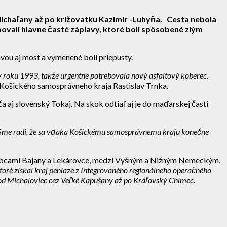
 Michaľany až po križovatku Kazimír -Luhyňa. Cesta nebola
ovali hlavne časté záplavy, ktoré boli spôsobené zlým
avou aj most a vymenené boli priepusty.
 roku 1993, takže urgentne potrebovala nový asfaltový koberec.
 Košického samosprávneho kraja Rastislav Trnka.
a aj slovenský Tokaj. Na skok odtiaľ aj je do maďarskej časti
o. Sme radi, že sa vďaka Košickému samosprávnemu kraju konečne
zi obcami Bajany a Lekárovce, medzi Vyšným a Nižným Nemeckým,
ktoré získal kraj peniaze z Integrovaného regionálneho operačného
 od Michaloviec cez Veľké Kapušany až po Kráľovský Chlmec.