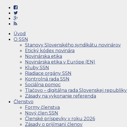
Úvod
O SSN
Stanovy Slovenského syndikátu novinárov
Etický kódex novinára
Novinárska etika
Novinárska etika v Európe (EN)
Kluby SSN
Riadiace orgány SSN
Kontrolná rada SSN
Sociálna pomoc
Tlačovo – digitálna rada Slovenskej republiky
Zásady na vykonanie referenda
Členstvo
Formy členstva
Nový člen SSN
Členské príspevky v roku 2026
Zásady o prijímaní členov