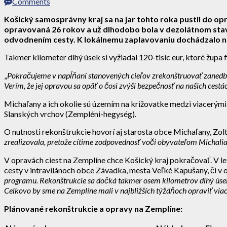
Comments
Košický samosprávny kraj sa na jar tohto roka pustil do op
opravovaná 26 rokov a už dlhodobo bola v dezolátnom stave
odvodnením cesty. K lokálnemu zaplavovaniu dochádzalo na
Takmer kilometer dlhý úsek si vyžiadal 120-tisíc eur, ktoré župa
„
Pokračujeme v napĺňaní stanovených cieľov zrekonštruovať zanedban
Verím, že jej opravou sa opäť o čosi zvýši bezpečnosť na našich cestách
Michaľany a ich okolie sú územím na križovatke medzi viacerými a
Slanských vrchov (Zempléni-hegység).
O nutnosti rekonštrukcie hovorí aj starosta obce Michaľany, Zolt
zrealizovala, pretože cítime zodpovednosť voči obyvateľom Michalian
V opravách ciest na Zemplíne chce Košický kraj pokračovať. V
cesty v intravilánoch obce Závadka, mesta Veľké Kapušany, či v 
programu. Rekonštrukcie sa dočká takmer osem kilometrov dlhý úsek
Celkovo by sme na Zemplíne mali v najbližších týždňoch opraviť viac
Plánované rekonštrukcie a opravy na Zemplíne: