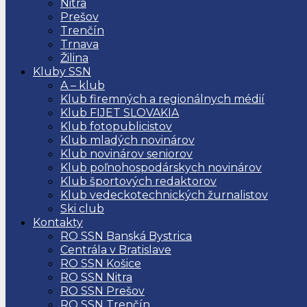
Nitra
Prešov
Trenčín
Trnava
Žilina
Kluby SSN
A – klub
Klub firemných a regionálnych médií
Klub FIJET SLOVAKIA
Klub fotopublicistov
Klub mladých novinárov
Klub novinárov seniorov
Klub poľnohospodárskych novinárov
Klub športových redaktorov
Klub vedeckotechnických žurnalistov
Ski club
Kontakty
RO SSN Banská Bystrica
Centrála v Bratislave
RO SSN Košice
RO SSN Nitra
RO SSN Prešov
RO SSN Trenčín