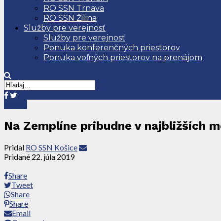
RO SSN Trnava
RO SSN Žilina
Služby pre verejnosť
Služby pre verejnosť
Ponuka konferenčných priestorov
Ponuka voľných priestorov na prenájom
Košice
Na Zemplíne pribudne v najbližších 
Pridal
RO SSN Košice
Pridané
22. júla 2019
Share
Tweet
Share
Share
Email