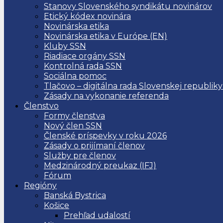
Stanovy Slovenského syndikátu novinárov
Etický kódex novinára
Novinárska etika
Novinárska etika v Európe (EN)
Kluby SSN
Riadiace orgány SSN
Kontrolná rada SSN
Sociálna pomoc
Tlačovo – digitálna rada Slovenskej republiky
Zásady na vykonanie referenda
Členstvo
Formy členstva
Nový člen SSN
Členské príspevky v roku 2026
Zásady o prijímaní členov
Služby pre členov
Medzinárodný preukaz (IFJ)
Fórum
Regióny
Banská Bystrica
Košice
Prehľad udalostí