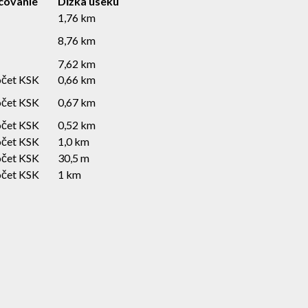
covanie
Dĺžka úseku
1,76 km
8,76 km
7,62 km
čet KSK
0,66 km
čet KSK
0,67 km
čet KSK
0,52 km
čet KSK
1,0 km
čet KSK
30,5 m
čet KSK
1 km