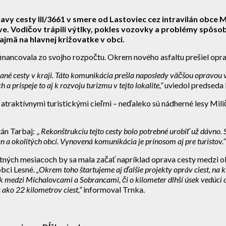
ravy cesty III/3661 v smere od Lastoviec cez intravilán obce
. Vodičov trápili výtlky, pokles vozovky a problémy spôsob
jmä na hlavnej križovatke v obci.
 financovala zo svojho rozpočtu. Okrem nového asfaltu prešiel opr
é cesty v kraji. Táto komunikácia prešla naposledy väčšou opravou v
 a prispeje to aj k rozvoju turizmu v tejto lokalite,“
uviedol predseda
traktívnymi turistickými cieľmi – neďaleko sú nádherné lesy Milič
án Tarbaj: „
Rekonštrukciu tejto cesty bolo potrebné urobiť už dávn
 a okolitých obcí. Vynovená komunikácia je prínosom aj pre turistov.“
 letných mesiacoch by sa mala začať napríklad oprava cesty med
obci Lesné.
„Okrem toho štartujeme aj ďalšie projekty opráv ciest, na 
 medzi Michalovcami a Sobrancami, či o kilometer dlhší úsek vedúci
 ako 22 kilometrov ciest,“
informoval Trnka.