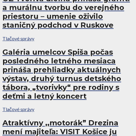
a murálnu tvorbu do verejného
priestoru – umenie oživilo
staničný podchod v Ruskove
Tlačové správy
Galéria umelcov Spiša počas
posledného letného mesiaca
prináša prehliadky aktuálnych
výstav, druhý turnus detského
tábora, „tvorivky“ pre rodiny s
deťmi a letný koncert
Tlačové správy
Atraktívny ,,motorák” Drezina
mení majiteľa: VISIT Košice ju