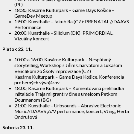
(PL)
18:30, Kasárne Kulturpark – Game Days Košice –
GameDev Meetup
19:00, Kunsthalle – Jakub Ra (CZ): PRENATAL //DAAVS
Performance
20:00, Kunsthalle – Silicium (DK): PRIMORDIAL,
Vizuálny koncert
Piatok 22. 11.
10:00 a 16:00, Kasárne Kulturpark – Nespútaný
storytelling, Workshop s Jiřím Charvátom a Lukášom
Venclíkom zo Školy improvizace (CZ)
Kasárne Kulturpark – Game Days Košice, Konferencia
pre herných vývojárov
18:00, Kasárne Kulturpark – Komentovaná prehliadka
inštalácie Traja mi granti v člne s umelcom Petkom
Dourmanom (BG)
21:00, Kunsthalle – Urbsounds – Abrasive Electronic
Music//DAAVS ,A/V performance, koncert, VJing, Herta
Ondrušová
Sobota 23. 11.