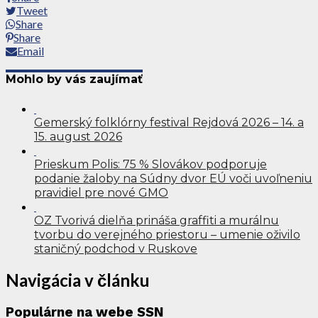
Tweet
Share
Share
Email
Mohlo by vás zaujímať
Gemerský folklórny festival Rejdová 2026 – 14. a
15. august 2026
Prieskum Polis: 75 % Slovákov podporuje
podanie žaloby na Súdny dvor EÚ voči uvoľneniu
pravidiel pre nové GMO
OZ Tvorivá dielňa prináša graffiti a murálnu
tvorbu do verejného priestoru – umenie oživilo
staničný podchod v Ruskove
Navigácia v článku
Populárne na webe SSN