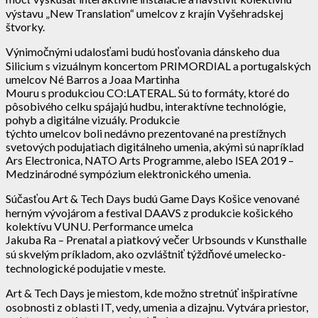
výstavu „New Translation“ umelcov z krajín Vyšehradskej
štvorky.
Výnimočnými udalosťami budú hosťovania dánskeho dua
Silicium s vizuálnym koncertom PRIMORDIAL a portugalských
umelcov Né Barros a Joaa Martinha
Mouru s produkciou CO:LATERAL. Sú to formáty, ktoré do
pôsobivého celku spájajú hudbu, interaktívne technológie,
pohyb a digitálne vizuály. Produkcie
týchto umelcov boli nedávno prezentované na prestížnych
svetových podujatiach digitálneho umenia, akými sú napríklad
Ars Electronica, NATO Arts Programme, alebo ISEA 2019 –
Medzinárodné sympózium elektronického umenia.
Súčasťou Art & Tech Days budú Game Days Košice venované
herným vývojárom a festival DAAVS z produkcie košického
kolektívu VUNU. Performance umelca
Jakuba Ra – Prenatal a piatkový večer Urbsounds v Kunsthalle
sú skvelým príkladom, ako ozvláštniť týždňové umelecko-
technologické podujatie v meste.
Art & Tech Days je miestom, kde možno stretnúť inšpiratívne
osobnosti z oblasti IT, vedy, umenia a dizajnu. Vytvára priestor,