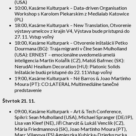
(USA)
10:00, Kasárne Kulturpark – Data-driven Organisation
Workshop s Karolom Piekarskim z Medialab Katowice
(PL)
18:00, Kasárne Kulturpark – New Translation, Otvorenie
výstavy umelcov z krajín V4, Výstava bude prístupná do
27. 11. Vstup voľný
18:00, Kasárne Kulturpark – Otvorenie inštalácií Petko
Dourmana (BG): Traja migranti v člne Sean Mulholland
(USA): ERNEST – emocionálne uvedomelá umelá
inteligencia Martin Kolařík (CZ), Matúš Bafrnec (SK):
NerudAI Healium Decoration (HU): Platonic Solids
Inštalácie budú prístupné do 22. 11.Vstup voľný
19:00, Kasárne Kulturpark – Né Barros & Joao Martinho
Moura (PT): CO:LATERAL Multimediálne tanečné
predstavenie
Štvrtok 21. 11.
09:00, Kasárne Kulturpark – Art & Tech Conference,
Spíkri: Sean Mulholland (USA), Michael Spranger (DE/JP),
Lisa van Kleef (NE), Jiří Charvát & Lukáš Venclík (CZ),
Mária Friedmannová (SK), Joao Martinho Moura (PT),
Marc Vilanova (ES),Agnieszka Kubicka-Dzieduszycka