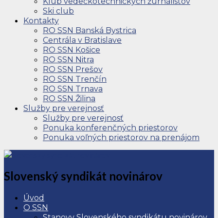
Klub vedeckotechnických žurnalistov
Ski club
Kontakty
RO SSN Banská Bystrica
Centrála v Bratislave
RO SSN Košice
RO SSN Nitra
RO SSN Prešov
RO SSN Trenčín
RO SSN Trnava
RO SSN Žilina
Služby pre verejnosť
Služby pre verejnosť
Ponuka konferenčných priestorov
Ponuka voľných priestorov na prenájom
Slovenský syndikát novinárov
Úvod
O SSN
Stanovy Slovenského syndikátu novinárov