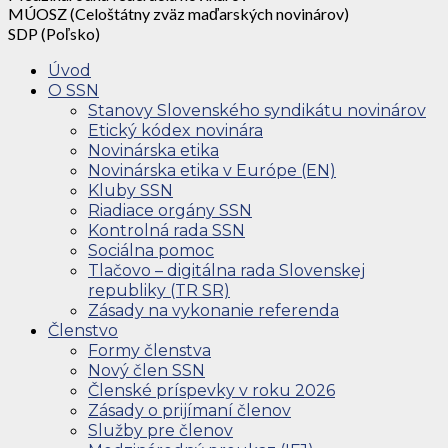
MÚOSZ (Celoštátny zväz maďarských novinárov)
SDP (Poľsko)
Úvod
O SSN
Stanovy Slovenského syndikátu novinárov
Etický kódex novinára
Novinárska etika
Novinárska etika v Európe (EN)
Kluby SSN
Riadiace orgány SSN
Kontrolná rada SSN
Sociálna pomoc
Tlačovo – digitálna rada Slovenskej
republiky (TR SR)
Zásady na vykonanie referenda
Členstvo
Formy členstva
Nový člen SSN
Členské príspevky v roku 2026
Zásady o prijímaní členov
Služby pre členov