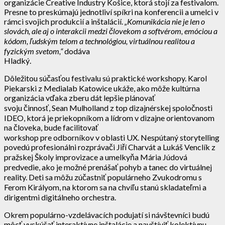
organizácie Creative Industry Košice, ktorá stojí za festivalom.
Presne to preskúmajú jednotliví spíkri na konferencii a umelci v
rámci svojich produkcií a inštalácií.
„Komunikácia nie je len
o
slovách, ale aj o interakcii medzi človekom a softvérom, emóciou a
kódom, ľudským telom a technológiou, virtuálnou realitou a
fyzickým svetom,“
dodáva
Hladký.
Dôležitou súčasťou festivalu sú praktické workshopy. Karol
Piekarski z Medialab Katowice ukáže, ako môže kultúrna
organizácia vďaka zberu dát lepšie plánovať
svoju činnosť, Sean Mulholland z top dizajnérskej spoločnosti
IDEO, ktorá je priekopníkom a lídrom v dizajne orientovanom
na človeka, bude facilitovať
workshop pre odborníkov v oblasti UX. Nespútaný storytelling
povedú profesionálni rozprávači Jiří Charvát a Lukáš Venclík z
pražskej Školy improvizace a umelkyňa Mária Júdová
predvedie, ako je možné prenášať pohyb a tanec do virtuálnej
reality. Deti sa môžu zúčastniť populárneho Zvukodromu s
Ferom Királyom, na ktorom sa na chvíľu stanú skladateľmi a
dirigentmi digitálneho orchestra.
Okrem populárno-vzdelávacích podujatí si návštevníci budú
môcť vyskúšať interaktívne inštalácie a navštíviť kolektívnu