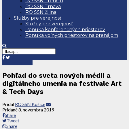
RO SSN Trenčín
RO SSN Trnava
RO SSN Žilina
Služby pre verejnosť
Služby pre verejnosť
Ponuka konferenčných priestorov
Ponuka voľných priestorov na prenájom
Tlačové správy
Pohľad do sveta nových médií a
digitálneho umenia na festivale Art
& Tech Days
Pridal
RO SSN Košice
Pridané
8. novembra 2019
Share
Tweet
Share