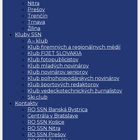
Nitra
Prešov
Trenčín
Trnava
Žilina
Kluby SSN
A – klub
Klub firemných a regionálnych médií
Klub FIJET SLOVAKIA
Klub fotopublicistov
Klub mladých novinárov
Klub novinárov seniorov
Klub poľnohospodárskych novinárov
Klub športových redaktorov
Klub vedeckotechnických žurnalistov
Ski club
Kontakty
RO SSN Banská Bystrica
Centrála v Bratislave
RO SSN Košice
RO SSN Nitra
RO SSN Prešov