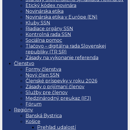
Etický kódex novinára
Novinárska etika
Novinárska etika v Európe (EN)
Kluby SSN
Riadiace orgány SSN
Kontrolná rada SSN
Sociálna pomoc
Tlačovo – digitálna rada Slovenskej
republiky (TR SR)
Zásady na vykonanie referenda
Členstvo
Formy členstva
Nový člen SSN
Členské príspevky v roku 2026
Zásady o prijímaní členov
Služby pre členov
Medzinárodný preukaz (IFJ)
Fórum
Regióny
Banská Bystrica
Košice
Prehľad udalostí