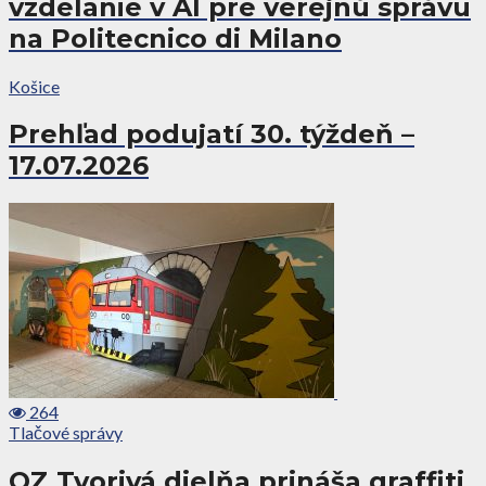
vzdelanie v AI pre verejnú správu
na Politecnico di Milano
Košice
Prehľad podujatí 30. týždeň –
17.07.2026
264
Tlačové správy
OZ Tvorivá dielňa prináša graffiti