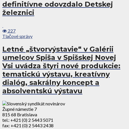
definitívne odovzdalo Detskej
železnici
227
Tlačové správy
Letné „štvorvýstavie“ v Galérii
umelcov Spiša v Spišskej Novej
Vsi uvádza štyri nové produkcie:
tematickú výstavu, kreatívny
dialóg, sakrálny koncept a
absolventskú výstavu
Župné námestie 7
815 68 Bratislava
tel.: +421 (0) 2 5443 5071
fax: +421 (0) 2 5443 2438