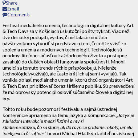
Share
Email
Comments
Festival mediálneho umenia, technológií a digitálnej kultúry Art
& Tech Days sa v Košiciach uskutoční po štvrtýkrát. Viac než
dve desiatky podujatí, výstav, či inštalácií umožnia
návštevníkom vytvoriť si predstavu o tom, čo môže vzísť zo
spojenia umenia a moderných technológií. Technológie sú
neodmysliteľnou súčasťou každodenného života a postupne
zasahujú do ďalších oblastí fungovania spoločnosti. Mnohí
umelci sa tomuto trendu rýchlo prispôsobujú. Nielenže
technológie využívajú, ale častokrát ich aj sami vyvíjajú. Tak
vznikla oblasť mediálneho umenia, ktorú chcú organizátori Art
& Tech Days približovať čoraz širšiemu publiku. Sú presvedčení,
že má obrovský potenciál osloviť súčasného človeka digitálnej
éry.
Tohto roku bude pozornosť festivalu a najmä ústrednej
konferencie upriamená na tému jazyka a komunikácie.
„Jazyk je
základom interakcie medzi ľuďmi a my si
kladieme otázku, čo sa stane, ak do rovnice pridáme roboty, umelú
inteligenciu či softvér“,
hovorí Michal Hladký, riaditeľ neziskovej