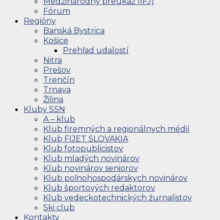
Medzinárodný preukaz (IFJ)
Fórum
Regióny
Banská Bystrica
Košice
Prehľad udalostí
Nitra
Prešov
Trenčín
Trnava
Žilina
Kluby SSN
A – klub
Klub firemných a regionálnych médií
Klub FIJET SLOVAKIA
Klub fotopublicistov
Klub mladých novinárov
Klub novinárov seniorov
Klub poľnohospodárskych novinárov
Klub športových redaktorov
Klub vedeckotechnických žurnalistov
Ski club
Kontakty