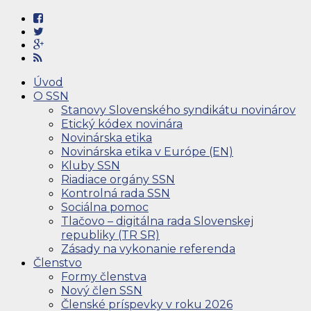
Úvod
O SSN
Stanovy Slovenského syndikátu novinárov
Etický kódex novinára
Novinárska etika
Novinárska etika v Európe (EN)
Kluby SSN
Riadiace orgány SSN
Kontrolná rada SSN
Sociálna pomoc
Tlačovo – digitálna rada Slovenskej
republiky (TR SR)
Zásady na vykonanie referenda
Členstvo
Formy členstva
Nový člen SSN
Členské príspevky v roku 2026