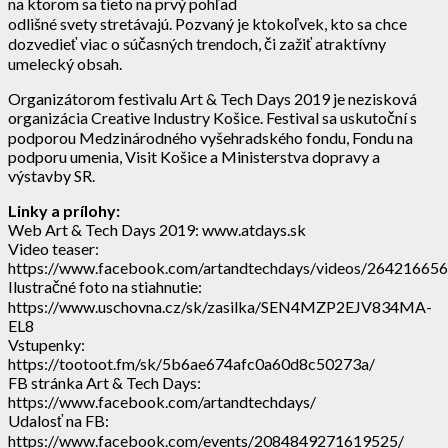
na ktorom sa tieto na prvý pohľad
odlišné svety stretávajú. Pozvaný je ktokoľvek, kto sa chce
dozvedieť viac o súčasných trendoch, či zažiť atraktívny
umelecký obsah.
Organizátorom festivalu Art & Tech Days 2019 je nezisková
organizácia Creative Industry Košice. Festival sa uskutoční s
podporou Medzinárodného vyšehradského fondu, Fondu na
podporu umenia, Visit Košice a Ministerstva dopravy a
výstavby SR.
Linky a prílohy:
Web Art & Tech Days 2019: www.atdays.sk
Video teaser:
https://www.facebook.com/artandtechdays/videos/26421665
Ilustračné foto na stiahnutie:
https://www.uschovna.cz/sk/zasilka/SEN4MZP2EJV834MA-
EL8
Vstupenky:
https://tootoot.fm/sk/5b6ae674afc0a60d8c50273a/
FB stránka Art & Tech Days:
https://www.facebook.com/artandtechdays/
Udalosť na FB:
https://www.facebook.com/events/2084849271619525/