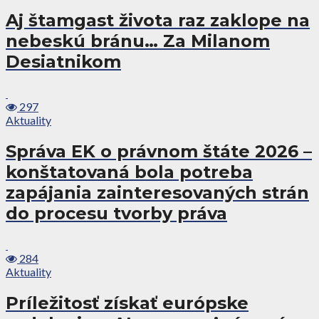
Aj štamgast života raz zaklope na
nebeskú bránu… Za Milanom
Desiatnikom
297
Aktuality
Správa EK o právnom štáte 2026 –
konštatovaná bola potreba
zapájania zainteresovaných strán
do procesu tvorby práva
284
Aktuality
Príležitosť získať európske