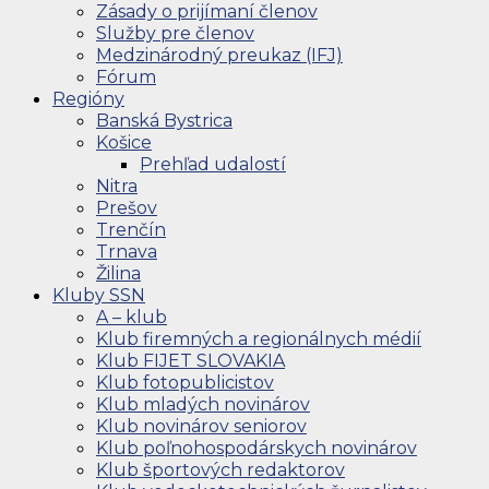
Zásady o prijímaní členov
Služby pre členov
Medzinárodný preukaz (IFJ)
Fórum
Regióny
Banská Bystrica
Košice
Prehľad udalostí
Nitra
Prešov
Trenčín
Trnava
Žilina
Kluby SSN
A – klub
Klub firemných a regionálnych médií
Klub FIJET SLOVAKIA
Klub fotopublicistov
Klub mladých novinárov
Klub novinárov seniorov
Klub poľnohospodárskych novinárov
Klub športových redaktorov