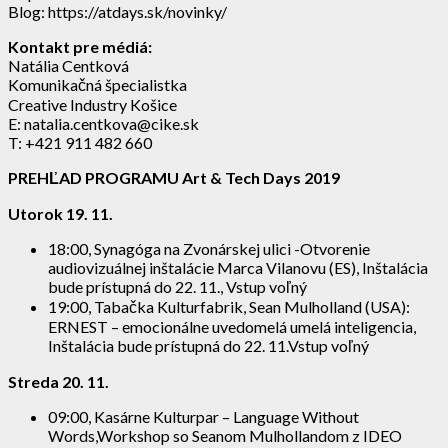
Blog: https://atdays.sk/novinky/
Kontakt pre médiá:
Natália Centková
Komunikačná špecialistka
Creative Industry Košice
E: natalia.centkova@cike.sk
T: +421 911 482 660
PREHĽAD PROGRAMU Art & Tech Days 2019
Utorok 19. 11.
18:00, Synagóga na Zvonárskej ulici -Otvorenie
audiovizuálnej inštalácie Marca Vilanovu (ES), Inštalácia
bude prístupná do 22. 11., Vstup voľný
19:00, Tabačka Kulturfabrik, Sean Mulholland (USA):
ERNEST – emocionálne uvedomelá umelá inteligencia,
Inštalácia bude prístupná do 22. 11.Vstup voľný
Streda 20. 11.
09:00, Kasárne Kulturpar – Language Without
Words,Workshop so Seanom Mulhollandom z IDEO