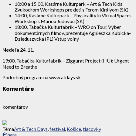
10:00 a 15:00, Kasárne Kulturpark – Art & Tech Kids:
Zvukodrom Workshops pre deti s Ferom Királyom (SK)
14:00, Kasárne Kulturpark – Physicality in Virtual Spaces
Workshop s Máriou Júdovou (SK)
18:00, Tabačka Kulturfabrik – WRO on Tour, Výber
dokumentárnych filmov, prezentuje Agnieszka Kubicka-
Dzieduszycka (PL) Vstup voľný
Nedeľa 24. 11.
19:00, Tabačka Kulturfabrik – Ziggurat Project (HU): Urgent
Need to Breathe
Podrobný program na www.atdays.sk
Komentáre
komentárov
Téma
Art & Tech Days
,
festival
,
Košice
,
tlacovky
Share