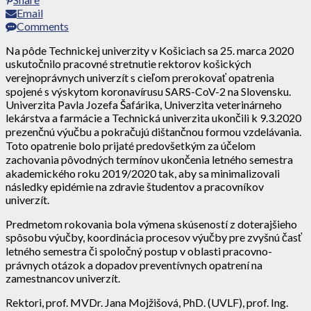
Email
Comments
Na pôde Technickej univerzity v Košiciach sa 25. marca 2020
uskutočnilo pracovné stretnutie rektorov košických
verejnoprávnych univerzít s cieľom prerokovať opatrenia
spojené s výskytom koronavírusu SARS-CoV-2 na Slovensku.
Univerzita Pavla Jozefa Šafárika, Univerzita veterinárneho
lekárstva a farmácie a Technická univerzita ukončili k 9.3.2020
prezenčnú výučbu a pokračujú dištančnou formou vzdelávania.
Toto opatrenie bolo prijaté predovšetkým za účelom
zachovania pôvodných termínov ukončenia letného semestra
akademického roku 2019/2020 tak, aby sa minimalizovali
následky epidémie na zdravie študentov a pracovníkov
univerzít.
Predmetom rokovania bola výmena skúseností z doterajšieho
spôsobu výučby, koordinácia procesov výučby pre zvyšnú časť
letného semestra či spoločný postup v oblasti pracovno-
právnych otázok a dopadov preventívnych opatrení na
zamestnancov univerzít.
Rektori, prof. MVDr. Jana Mojžišová, PhD. (UVLF), prof. Ing.