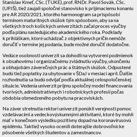
Stanislav Kmeť, CSc. (TUKE), prof. RNDr. Pavol Sovák, CSc.
(UPJŠ), tiež zaujali spoločné stanovisko k prijímaciemu konaniu
pre AR 2020/2021, ktorého harmonogram sa prispôsobí
termínom maturitných skúšok tým spôsobom, aby sa na
všetkých troch košických univerzitách začal proces výučby
podľa plánu nasledujúceho akademického roka. Podklady
k prihláškam, ktoré uchádzač z objektívnych príčin nemôže
doručiť v termíne jej podania, bude možné doručiť dodatočne.
Vedúce osobnosti univerzít sa dohodli na vytvorení podmienok
k obsahovému i organizačnému zvládnutiu výučby, ukončeniu
a obhajobám záverečných prác a štátnych skúšok. Odpustené
budú tiež poplatky za ubytovanie v ŠDaJ v mesiaci apríl. Ďalšie
rozhodnutia sa budú odvíjať podľa aktuálnej celospoločenskej
situácie. Vedenia univerzít príjmu spoločný model financovania
tvorivých, administratívnych i robotníckych profesií počas
obdobia obmedzeného pobytu na pracoviskách.
Na záver stretnutia rektori univerzít ponúkli verejnosti pomoc
vzdelávacími a vedeckovýskumnými aktivitami, ktoré by mohli
mať v konečnom výsledku pozitívny dopad na koronavírusovú
epidémiu. Taktiež vysoko ocenili doterajšie dobrovoľnícke
pôsobenie všetkých študentov a zamestnancov.