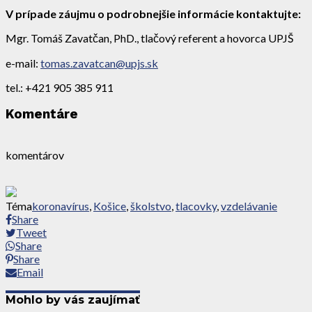
V prípade záujmu o podrobnejšie informácie kontaktujte:
Mgr. Tomáš Zavatčan, PhD., tlačový referent a hovorca UPJŠ
e-mail:
tomas.zavatcan@upjs.sk
tel.: +421 905 385 911
Komentáre
komentárov
Téma
koronavírus
,
Košice
,
školstvo
,
tlacovky
,
vzdelávanie
Share
Tweet
Share
Share
Email
Mohlo by vás zaujímať