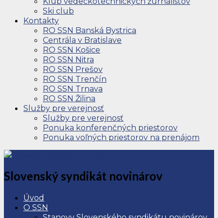
Klub vedeckotechnických žurnalistov
Ski club
Kontakty
RO SSN Banská Bystrica
Centrála v Bratislave
RO SSN Košice
RO SSN Nitra
RO SSN Prešov
RO SSN Trenčín
RO SSN Trnava
RO SSN Žilina
Služby pre verejnosť
Služby pre verejnosť
Ponuka konferenčných priestorov
Ponuka voľných priestorov na prenájom
Slovenský syndikát novinárov
Úvod
O SSN
Stanovy Slovenského syndikátu novinárov