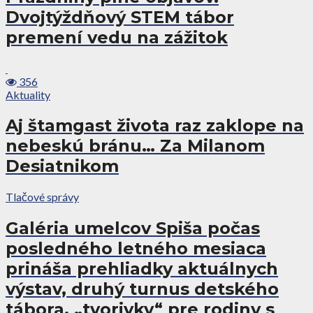
Dvojtýždňový STEM tábor
premení vedu na zážitok
356
Aktuality
Aj štamgast života raz zaklope na
nebeskú bránu… Za Milanom
Desiatnikom
Tlačové správy
Galéria umelcov Spiša počas
posledného letného mesiaca
prináša prehliadky aktuálnych
výstav, druhý turnus detského
tábora, „tvorivky“ pre rodiny s