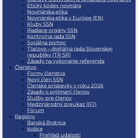
Etický kódex novinára
Novinárska etika
Novinárska etika v Európe (EN)
Kluby SSN
Riadiace orgány SSN
Kontrolná rada SSN
Sociálna pomoc
Tlačovo – digitálna rada Slovenskej
republiky (TR SR)
Zásady na vykonanie referenda
Členstvo
Formy členstva
Nový člen SSN
Členské príspevky v roku 2026
Zásady o prijímaní členov
Služby pre členov
Medzinárodný preukaz (IFJ)
Fórum
Regióny
Banská Bystrica
Košice
Prehľad udalostí