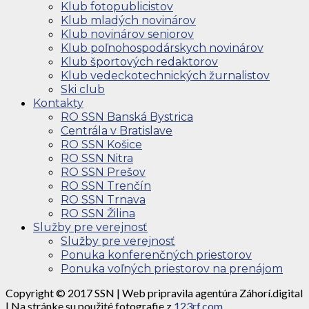
Klub fotopublicistov
Klub mladých novinárov
Klub novinárov seniorov
Klub poľnohospodárskych novinárov
Klub športových redaktorov
Klub vedeckotechnických žurnalistov
Ski club
Kontakty
RO SSN Banská Bystrica
Centrála v Bratislave
RO SSN Košice
RO SSN Nitra
RO SSN Prešov
RO SSN Trenčín
RO SSN Trnava
RO SSN Žilina
Služby pre verejnosť
Služby pre verejnosť
Ponuka konferenčných priestorov
Ponuka voľných priestorov na prenájom
Copyright © 2017 SSN | Web pripravila agentúra Záhorí.digital
| Na stránke su použité fotografie z
123rf.com