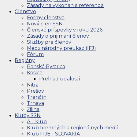
Zásady na vykonanie referenda
Členstvo
Formy členstva
Nový člen SSN
Členské príspevky v roku 2026
Zásady o prijímaní členov
Služby pre členov
Medzinárodný preukaz (IFJ)
Fórum
Regióny
Banská Bystrica
Košice
Prehľad udalostí
Nitra
Prešov
Trenčín
Trnava
Žilina
Kluby SSN
A – klub
Klub firemných a regionálnych médií
Klub FIJET SLOVAKIA