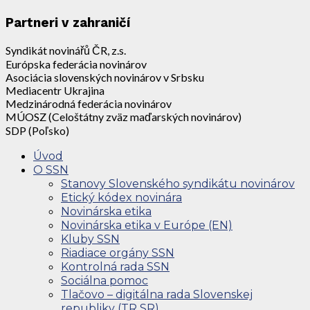
Partneri v zahraničí
Syndikát novinářů ČR, z.s.
Európska federácia novinárov
Asociácia slovenských novinárov v Srbsku
Mediacentr Ukrajina
Medzinárodná federácia novinárov
MÚOSZ (Celoštátny zväz maďarských novinárov)
SDP (Poľsko)
Úvod
O SSN
Stanovy Slovenského syndikátu novinárov
Etický kódex novinára
Novinárska etika
Novinárska etika v Európe (EN)
Kluby SSN
Riadiace orgány SSN
Kontrolná rada SSN
Sociálna pomoc
Tlačovo – digitálna rada Slovenskej
republiky (TR SR)