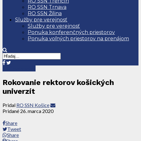
RO SSN Trenčín
RO SSN Trnava
RO SSN Žilina
Služby pre verejnosť
Služby pre verejnosť
Ponuka konferenčných priestorov
Ponuka voľných priestorov na prenájom
Tlačové správy
Rokovanie rektorov košických
univerzít
Pridal
RO SSN Košice
Pridané
26. marca 2020
Share
Tweet
Share
Share