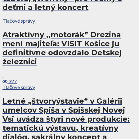
deťmi a letný koncert
Tlačové správy
Atraktívny ,,motorák” Drezina
mení majiteľa: VISIT Košice ju
definitívne odovzdalo Detskej
železnici
327
Tlačové správy
Letné „štvorvýstavie“ v Galérii
umelcov Spiša v Spišskej Novej
Vsi uvádza štyri nové produkcie:
tematickú výstavu, kreatívny
dialóg, sakrálny koncept a