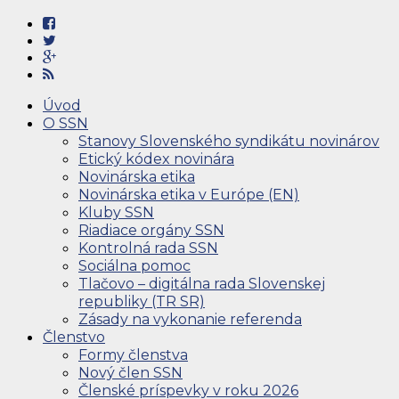
Úvod
O SSN
Stanovy Slovenského syndikátu novinárov
Etický kódex novinára
Novinárska etika
Novinárska etika v Európe (EN)
Kluby SSN
Riadiace orgány SSN
Kontrolná rada SSN
Sociálna pomoc
Tlačovo – digitálna rada Slovenskej
republiky (TR SR)
Zásady na vykonanie referenda
Členstvo
Formy členstva
Nový člen SSN
Členské príspevky v roku 2026