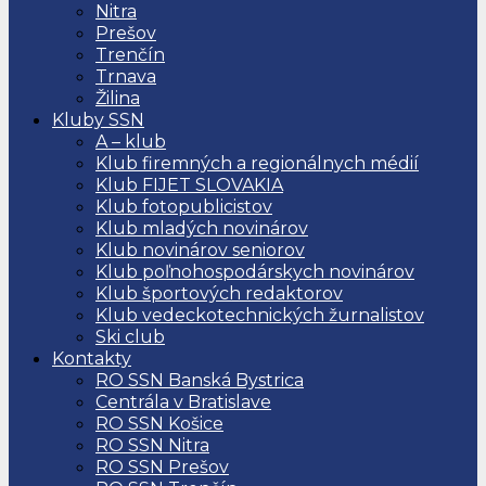
Nitra
Prešov
Trenčín
Trnava
Žilina
Kluby SSN
A – klub
Klub firemných a regionálnych médií
Klub FIJET SLOVAKIA
Klub fotopublicistov
Klub mladých novinárov
Klub novinárov seniorov
Klub poľnohospodárskych novinárov
Klub športových redaktorov
Klub vedeckotechnických žurnalistov
Ski club
Kontakty
RO SSN Banská Bystrica
Centrála v Bratislave
RO SSN Košice
RO SSN Nitra
RO SSN Prešov