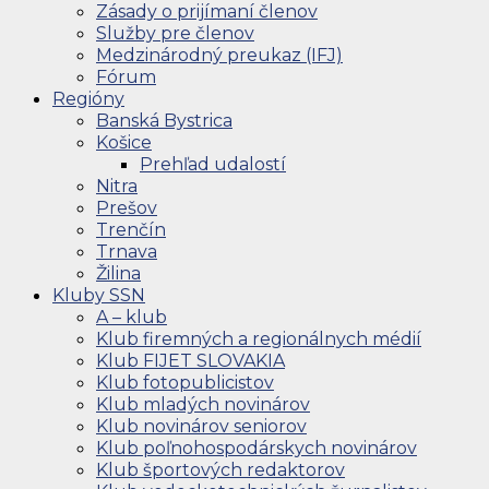
Zásady o prijímaní členov
Služby pre členov
Medzinárodný preukaz (IFJ)
Fórum
Regióny
Banská Bystrica
Košice
Prehľad udalostí
Nitra
Prešov
Trenčín
Trnava
Žilina
Kluby SSN
A – klub
Klub firemných a regionálnych médií
Klub FIJET SLOVAKIA
Klub fotopublicistov
Klub mladých novinárov
Klub novinárov seniorov
Klub poľnohospodárskych novinárov
Klub športových redaktorov