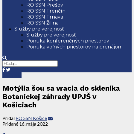
RO SSN Prešov
RO SSN Trenčín
RO SSN Trnava
RO SSN Žilina
Služby pre verejnosť
Služby pre verejnosť
Ponuka konferenčných priestorov
Ponuka voľných priestorov na prenájom
Aktuality
Motýlia šou sa vracia do skleníka
Botanickej záhrady UPJŠ v
Košiciach
Pridal
RO SSN Košice
Pridané
16. mája 2022