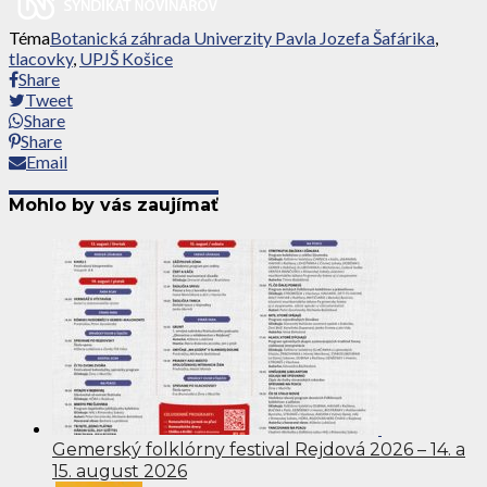
Téma
Botanická záhrada Univerzity Pavla Jozefa Šafárika
,
tlacovky
,
UPJŠ Košice
Share
Tweet
Share
Share
Email
Mohlo by vás zaujímať
Gemerský folklórny festival Rejdová 2026 – 14. a
15. august 2026