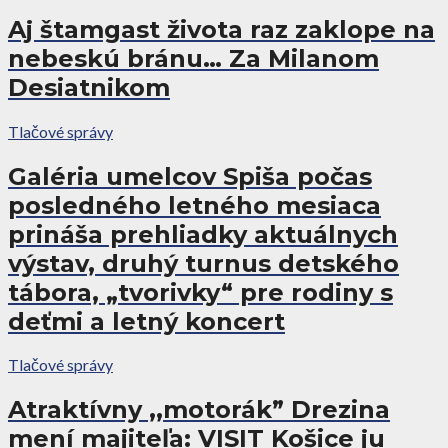
Aj štamgast života raz zaklope na
nebeskú bránu… Za Milanom
Desiatnikom
Tlačové správy
Galéria umelcov Spiša počas
posledného letného mesiaca
prináša prehliadky aktuálnych
výstav, druhý turnus detského
tábora, „tvorivky“ pre rodiny s
deťmi a letný koncert
Tlačové správy
Atraktívny ,,motorák” Drezina
mení majiteľa: VISIT Košice ju