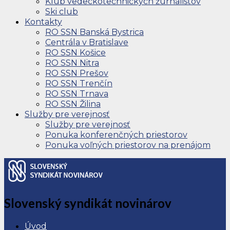
Klub vedeckotechnických žurnalistov
Ski club
Kontakty
RO SSN Banská Bystrica
Centrála v Bratislave
RO SSN Košice
RO SSN Nitra
RO SSN Prešov
RO SSN Trenčín
RO SSN Trnava
RO SSN Žilina
Služby pre verejnosť
Služby pre verejnosť
Ponuka konferenčných priestorov
Ponuka voľných priestorov na prenájom
Slovenský syndikát novinárov
Úvod