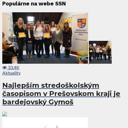
Populárne na webe SSN
33.4K
Aktuality
Najlepším stredoškolským
časopisom v Prešovskom kraji je
bardejovský Gymoš