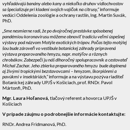
vyhľadávajú banány alebo kany a niekoľko druhov vidlochvostov
sa špecializuje pri kladení svojich vajíčok na citrusy,“
informuje
vedúci Oddelenia zoológie a ochrany rastlín, Ing. Martin Suvák,
PhD.
„Sme nesmierne radi, že po dvojročnej prestávke spôsobenej
pandémiou koronavírusu môžeme obnoviť tradíciu veľmi úspešnej
výstavy pod názvom Motýle exotických trópov. Počas tejto motýlej
šou bude zároveň vo vestibule botanickej záhrady pripravená
výstava preparovaného hmyzu, napr. motýľov a rôznych
chrobákov. Zabezpečí ju náš dlhoročný spolupracovník a cestovateľ
Michal Zachar. Jeho zbierka preparovaného hmyzu bude doplnená
aj živými tropickými bezstavovcami – hmyzom, škorpiónmi a
pavúkmi v insektáriách,“
informuje a na výstavu pozýva riaditeľ
Botanickej záhrady UPJŠ v Košiciach, prof. RNDr. Pavol
Mártonfi, PhD.
Mgr. Laura Hoľanová,
tlačový referent a hovorca UPJŠ v
Košiciach
V prípade záujmu o podrobnejšie informácie kontaktujte:
RNDr. Andrea Fridmanová, PhD.