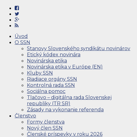
Úvod
O SSN
Stanovy Slovenského syndikátu novinárov
Etický kódex novinára
Novinárska etika
Novinárska etika v Európe (EN)
Kluby SSN
Riadiace orgány SSN
Kontrolná rada SSN
Sociálna pomoc
Tlačovo – digitálna rada Slovenskej
republiky (TR SR)
Zásady na vykonanie referenda
Členstvo
Formy členstva
Nový člen SSN
Členské príspevky v roku 2026