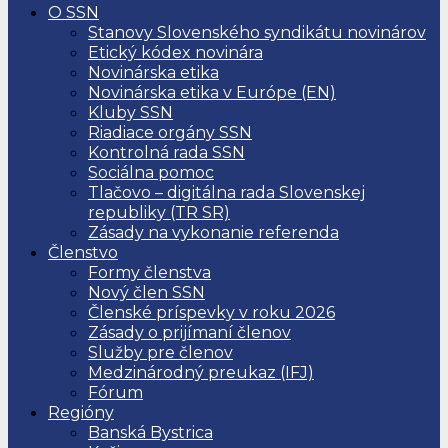
O SSN
Stanovy Slovenského syndikátu novinárov
Etický kódex novinára
Novinárska etika
Novinárska etika v Európe (EN)
Kluby SSN
Riadiace orgány SSN
Kontrolná rada SSN
Sociálna pomoc
Tlačovo – digitálna rada Slovenskej
republiky (TR SR)
Zásady na vykonanie referenda
Členstvo
Formy členstva
Nový člen SSN
Členské príspevky v roku 2026
Zásady o prijímaní členov
Služby pre členov
Medzinárodný preukaz (IFJ)
Fórum
Regióny
Banská Bystrica