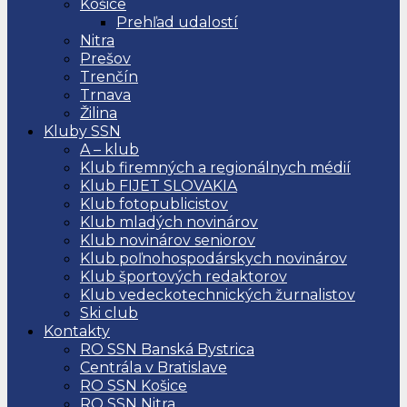
Košice
Prehľad udalostí
Nitra
Prešov
Trenčín
Trnava
Žilina
Kluby SSN
A – klub
Klub firemných a regionálnych médií
Klub FIJET SLOVAKIA
Klub fotopublicistov
Klub mladých novinárov
Klub novinárov seniorov
Klub poľnohospodárskych novinárov
Klub športových redaktorov
Klub vedeckotechnických žurnalistov
Ski club
Kontakty
RO SSN Banská Bystrica
Centrála v Bratislave
RO SSN Košice
RO SSN Nitra