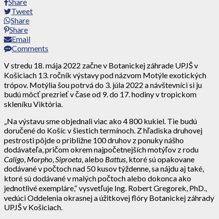
Share
Tweet
Share
Share
Email
Comments
V stredu 18. mája 2022 začne v Botanickej záhrade UPJŠ v
Košiciach 13. ročník výstavy pod názvom Motýle exotických
trópov. Motýlia šou potrvá do 3. júla 2022 a návštevníci si ju
budú môcť prezrieť v čase od 9. do 17. hodiny v tropickom
skleníku Viktória.
„Na výstavu sme objednali viac ako 4 800 kukiel. Tie budú
doručené do Košíc v šiestich termínoch. Z hľadiska druhovej
pestrosti pôjde o približne 100 druhov z ponuky nášho
dodávateľa, pričom okrem najpočetnejších motýľov z rodu
Caligo
,
Morpho
,
Siproeta
, alebo
Battus
, ktoré sú opakovane
dodávané v počtoch nad 50 kusov týždenne, sa nájdu aj také,
ktoré sú dodávané v malých počtoch alebo dokonca ako
jednotlivé exempláre,“ vysvetľuje Ing. Robert Gregorek, PhD.,
vedúci Oddelenia okrasnej a úžitkovej flóry Botanickej záhrady
UPJŠ v Košiciach.