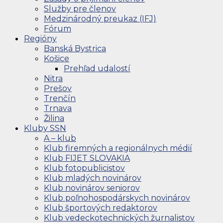
Služby pre členov
Medzinárodný preukaz (IFJ)
Fórum
Regióny
Banská Bystrica
Košice
Prehľad udalostí
Nitra
Prešov
Trenčín
Trnava
Žilina
Kluby SSN
A – klub
Klub firemných a regionálnych médií
Klub FIJET SLOVAKIA
Klub fotopublicistov
Klub mladých novinárov
Klub novinárov seniorov
Klub poľnohospodárskych novinárov
Klub športových redaktorov
Klub vedeckotechnických žurnalistov