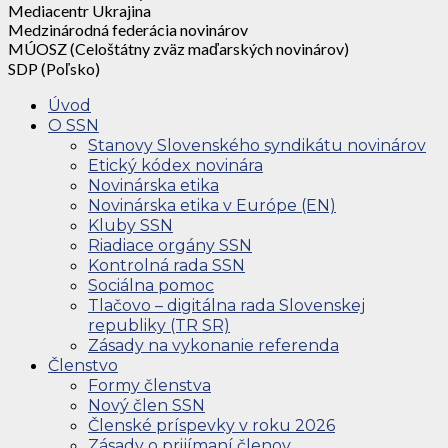
Mediacentr Ukrajina
Medzinárodná federácia novinárov
MÚOSZ (Celoštátny zväz maďarských novinárov)
SDP (Poľsko)
Úvod
O SSN
Stanovy Slovenského syndikátu novinárov
Etický kódex novinára
Novinárska etika
Novinárska etika v Európe (EN)
Kluby SSN
Riadiace orgány SSN
Kontrolná rada SSN
Sociálna pomoc
Tlačovo – digitálna rada Slovenskej
republiky (TR SR)
Zásady na vykonanie referenda
Členstvo
Formy členstva
Nový člen SSN
Členské príspevky v roku 2026
Zásady o prijímaní členov