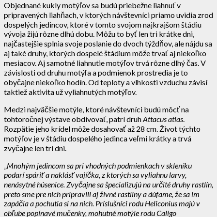
Objednané kukly motýľov sa budú priebežne liahnuť v
pripravených liahňach, v ktorých návštevníci priamo uvidia zrod
dospelých jedincov, ktoré v tomto svojom najkrajšom štádiu
vývoja žijú rôzne dlhú dobu. Môžu to byť len tri krátke dni,
najčastejšie splnia svoje poslanie do dvoch týždňov, ale nájdu sa
aj také druhy, ktorých dospelé štádium môže trvať aj niekoľko
mesiacov. Aj samotné liahnutie motýľov trvá rôzne dlhý čas. V
závislosti od druhu motýľa a podmienok prostredia je to
obyčajne niekoľko hodín. Od teploty a vlhkosti vzduchu závisí
taktiež aktivita už vyliahnutých motýľov.
Medzi najväčšie motýle, ktoré návštevníci budú môcť na
tohtoročnej výstave obdivovať, patrí druh
Attacus atlas
.
Rozpätie jeho krídel môže dosahovať až 28 cm. Život týchto
motýľov je v štádiu dospelého jedinca veľmi krátky a trvá
zvyčajne len tri dni.
„
Mnohým jedincom sa pri vhodných podmienkach v skleníku
podarí spáriť a naklásť vajíčka, z ktorých sa vyliahnu larvy,
nenásytné húsenice. Zvyčajne sa špecializujú na určité druhy rastlín,
preto sme pre nich pripravili aj živné rastliny a dúfame, že sa im
zapáčia a pochutia si na nich. Príslušníci rodu Heliconius majú v
obľube popínavé mučenky, mohutné motýle rodu Caligo