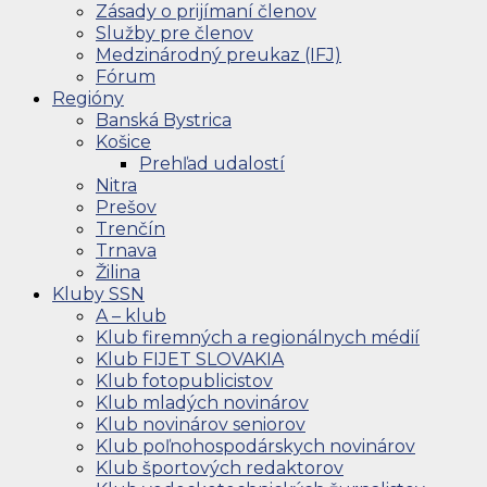
Zásady o prijímaní členov
Služby pre členov
Medzinárodný preukaz (IFJ)
Fórum
Regióny
Banská Bystrica
Košice
Prehľad udalostí
Nitra
Prešov
Trenčín
Trnava
Žilina
Kluby SSN
A – klub
Klub firemných a regionálnych médií
Klub FIJET SLOVAKIA
Klub fotopublicistov
Klub mladých novinárov
Klub novinárov seniorov
Klub poľnohospodárskych novinárov
Klub športových redaktorov