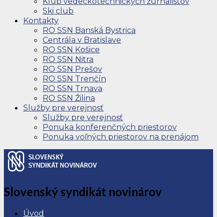
Klub vedeckotechnických žurnalistov
Ski club
Kontakty
RO SSN Banská Bystrica
Centrála v Bratislave
RO SSN Košice
RO SSN Nitra
RO SSN Prešov
RO SSN Trenčín
RO SSN Trnava
RO SSN Žilina
Služby pre verejnosť
Služby pre verejnosť
Ponuka konferenčných priestorov
Ponuka voľných priestorov na prenájom
Slovenský syndikát novinárov
Úvod