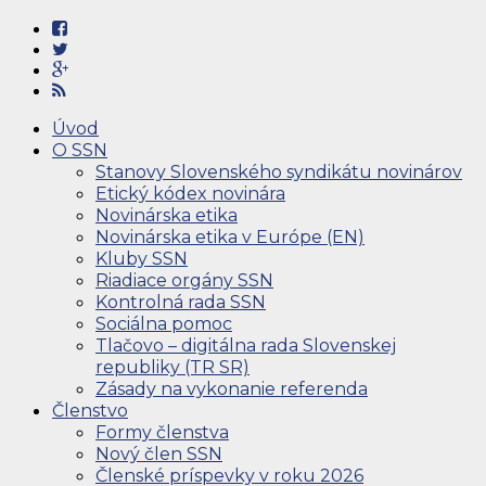
Úvod
O SSN
Stanovy Slovenského syndikátu novinárov
Etický kódex novinára
Novinárska etika
Novinárska etika v Európe (EN)
Kluby SSN
Riadiace orgány SSN
Kontrolná rada SSN
Sociálna pomoc
Tlačovo – digitálna rada Slovenskej
republiky (TR SR)
Zásady na vykonanie referenda
Členstvo
Formy členstva
Nový člen SSN
Členské príspevky v roku 2026