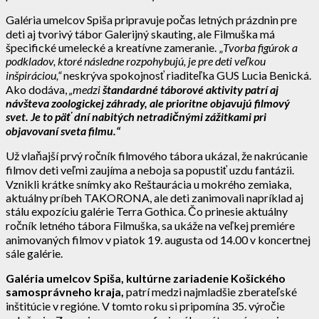
Galéria umelcov Spiša pripravuje počas letných prázdnin pre
deti aj tvorivý tábor Galerijný skauting, ale Filmuška má
špecifické umelecké a kreatívne zameranie. „
Tvorba figúrok a
podkladov, ktoré následne rozpohybujú, je pre deti veľkou
inšpiráciou,“
neskrýva spokojnosť riaditeľka GUS Lucia Benická.
Ako dodáva,
„medzi
štandardné táborové aktivity patrí aj
návšteva zoologickej záhrady, ale prioritne objavujú filmový
svet. Je to päť dní nabitých netradičnými zážitkami pri
objavovaní sveta filmu.“
Už vlaňajší prvý ročník filmového tábora ukázal, že nakrúcanie
filmov deti veľmi zaujíma a neboja sa popustiť uzdu fantázii.
Vznikli krátke snímky ako Reštaurácia u mokrého zemiaka,
aktuálny príbeh TAKORONA, ale deti zanimovali napríklad aj
stálu expozíciu galérie Terra Gothica. Čo prinesie aktuálny
ročník letného tábora Filmuška, sa ukáže na veľkej premiére
animovaných filmov v piatok 19. augusta od 14.00 v koncertnej
sále galérie.
Galéria umelcov Spiša, kultúrne zariadenie Košického
samosprávneho kraja,
patrí medzi najmladšie zberateľské
inštitúcie v regióne. V tomto roku si pripomína 35. výročie