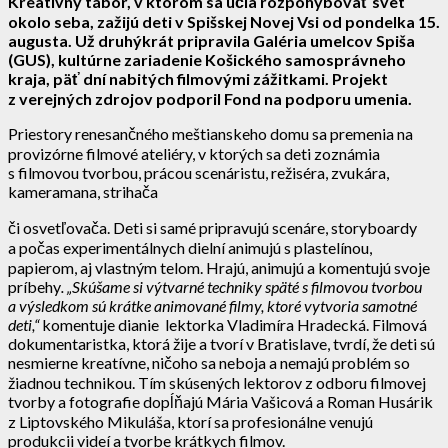
Kreatívny tábor, v ktorom sa učia rozpohybovať svet
okolo seba, zažijú deti v Spišskej Novej Vsi od pondelka 15.
augusta. Už druhýkrát pripravila Galéria umelcov Spiša
(GUS), kultúrne zariadenie Košického samosprávneho
kraja, päť dní nabitých filmovými zážitkami. Projekt
z verejných zdrojov podporil Fond na podporu umenia.
Priestory renesančného meštianskeho domu sa premenia na
provizórne filmové ateliéry, v ktorých sa deti zoznámia
s filmovou tvorbou, prácou scenáristu, režiséra, zvukára,
kameramana, strihača
či osvetľovača. Deti si samé pripravujú scenáre, storyboardy
a počas experimentálnych dielní animujú s plastelínou,
papierom, aj vlastným telom. Hrajú, animujú a komentujú svoje
príbehy
. „Skúšame si výtvarné techniky späté s filmovou tvorbou
a výsledkom sú krátke animované filmy, ktoré vytvoria samotné
deti,“
komentuje dianie lektorka Vladimíra Hradecká. Filmová
dokumentaristka, ktorá žije a tvorí v Bratislave, tvrdí, že deti sú
nesmierne kreatívne, ničoho sa neboja a nemajú problém so
žiadnou technikou. Tím skúsených lektorov z odboru filmovej
tvorby a fotografie dopĺňajú Mária Vašicová a Roman Husárik
z Liptovského Mikuláša, ktorí sa profesionálne venujú
produkcii videí a tvorbe krátkych filmov.