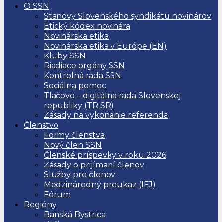
O SSN
Stanovy Slovenského syndikátu novinárov
Etický kódex novinára
Novinárska etika
Novinárska etika v Európe (EN)
Kluby SSN
Riadiace orgány SSN
Kontrolná rada SSN
Sociálna pomoc
Tlačovo – digitálna rada Slovenskej
republiky (TR SR)
Zásady na vykonanie referenda
Členstvo
Formy členstva
Nový člen SSN
Členské príspevky v roku 2026
Zásady o prijímaní členov
Služby pre členov
Medzinárodný preukaz (IFJ)
Fórum
Regióny
Banská Bystrica