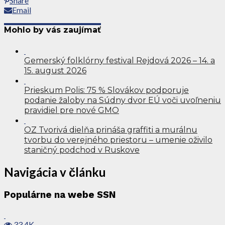
Share
Email
Mohlo by vás zaujímať
Gemerský folklórny festival Rejdová 2026 – 14. a
15. august 2026
Prieskum Polis: 75 % Slovákov podporuje
podanie žaloby na Súdny dvor EÚ voči uvoľneniu
pravidiel pre nové GMO
OZ Tvorivá dielňa prináša graffiti a murálnu
tvorbu do verejného priestoru – umenie oživilo
staničný podchod v Ruskove
Navigácia v článku
Populárne na webe SSN
33.4K