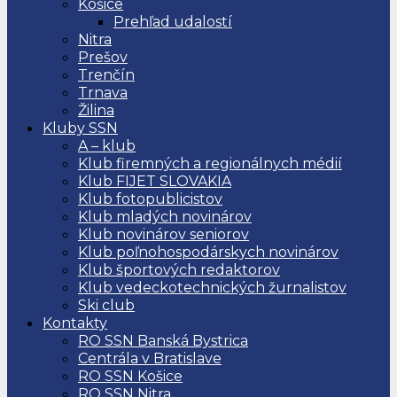
Košice
Prehľad udalostí
Nitra
Prešov
Trenčín
Trnava
Žilina
Kluby SSN
A – klub
Klub firemných a regionálnych médií
Klub FIJET SLOVAKIA
Klub fotopublicistov
Klub mladých novinárov
Klub novinárov seniorov
Klub poľnohospodárskych novinárov
Klub športových redaktorov
Klub vedeckotechnických žurnalistov
Ski club
Kontakty
RO SSN Banská Bystrica
Centrála v Bratislave
RO SSN Košice
RO SSN Nitra