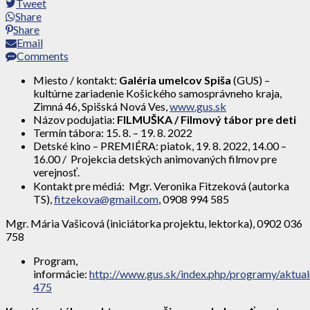
Tweet
Share
Share
Email
Comments
Miesto / kontakt:
Galéria umelcov Spiša
(GUS) –
kultúrne zariadenie Košického samosprávneho kraja,
Zimná 46, Spišská Nová Ves,
www.gus.sk
Názov podujatia:
FILMUŠKA / Filmový tábor pre deti
Termín tábora: 15. 8. – 19. 8. 2022
Detské kino – PREMIÉRA: piatok, 19. 8. 2022, 14.00 –
16.00 / Projekcia detských animovaných filmov pre
verejnosť.
Kontakt pre médiá: Mgr. Veronika Fitzeková (autorka
TS),
fitzekova@gmail.com
, 0908 994 585
Mgr. Mária Vašicová (iniciátorka projektu, lektorka), 0902 036
758
Program,
informácie:
http://www.gus.sk/index.php/programy/aktua
475