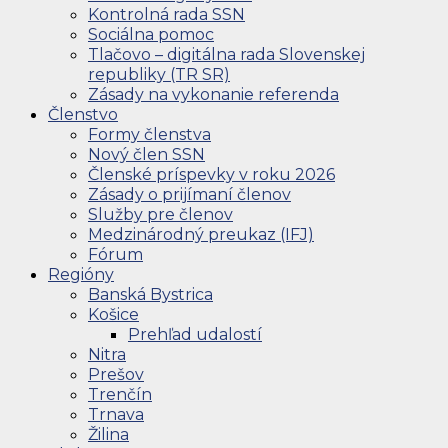
Kontrolná rada SSN
Sociálna pomoc
Tlačovo – digitálna rada Slovenskej
republiky (TR SR)
Zásady na vykonanie referenda
Členstvo
Formy členstva
Nový člen SSN
Členské príspevky v roku 2026
Zásady o prijímaní členov
Služby pre členov
Medzinárodný preukaz (IFJ)
Fórum
Regióny
Banská Bystrica
Košice
Prehľad udalostí
Nitra
Prešov
Trenčín
Trnava
Žilina