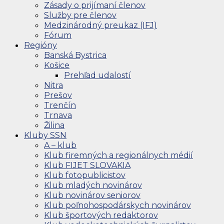
Zásady o prijímaní členov
Služby pre členov
Medzinárodný preukaz (IFJ)
Fórum
Regióny
Banská Bystrica
Košice
Prehľad udalostí
Nitra
Prešov
Trenčín
Trnava
Žilina
Kluby SSN
A – klub
Klub firemných a regionálnych médií
Klub FIJET SLOVAKIA
Klub fotopublicistov
Klub mladých novinárov
Klub novinárov seniorov
Klub poľnohospodárskych novinárov
Klub športových redaktorov