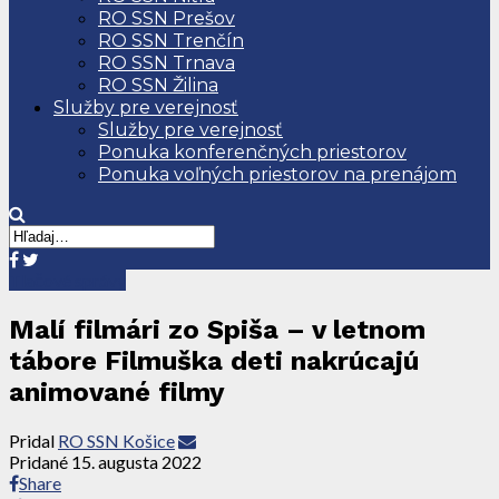
RO SSN Prešov
RO SSN Trenčín
RO SSN Trnava
RO SSN Žilina
Služby pre verejnosť
Služby pre verejnosť
Ponuka konferenčných priestorov
Ponuka voľných priestorov na prenájom
Tlačové správy
Malí filmári zo Spiša – v letnom
tábore Filmuška deti nakrúcajú
animované filmy
Pridal
RO SSN Košice
Pridané
15. augusta 2022
Share