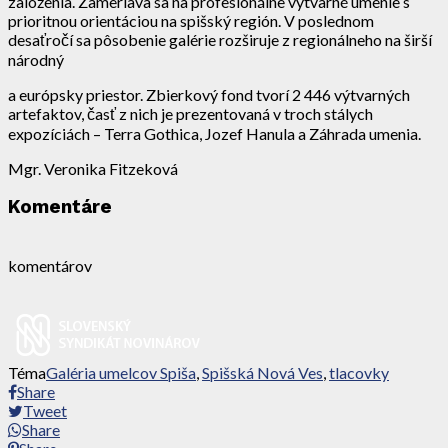
založenia. Zameriava sa na profesionálne výtvarné umenie s
prioritnou orientáciou na spišský región. V poslednom
desaťročí sa pôsobenie galérie rozširuje z regionálneho na širší
národný
a európsky priestor. Zbierkový fond tvorí 2 446 výtvarných
artefaktov, časť z nich je prezentovaná v troch stálych
expozíciách – Terra Gothica, Jozef Hanula a Záhrada umenia.
Mgr. Veronika Fitzeková
Komentáre
komentárov
Téma
Galéria umelcov Spiša
,
Spišská Nová Ves
,
tlacovky
Share
Tweet
Share