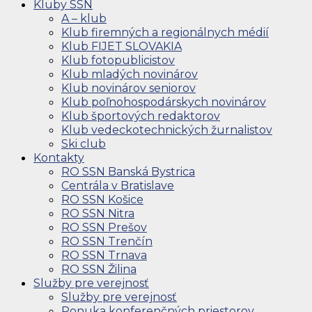
Kluby SSN
A – klub
Klub firemných a regionálnych médií
Klub FIJET SLOVAKIA
Klub fotopublicistov
Klub mladých novinárov
Klub novinárov seniorov
Klub poľnohospodárskych novinárov
Klub športových redaktorov
Klub vedeckotechnických žurnalistov
Ski club
Kontakty
RO SSN Banská Bystrica
Centrála v Bratislave
RO SSN Košice
RO SSN Nitra
RO SSN Prešov
RO SSN Trenčín
RO SSN Trnava
RO SSN Žilina
Služby pre verejnosť
Služby pre verejnosť
Ponuka konferenčných priestorov