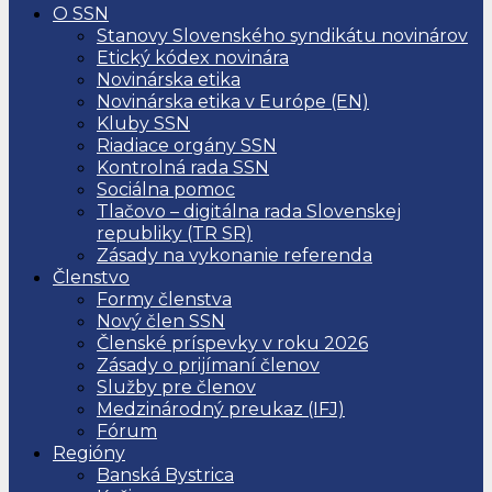
O SSN
Stanovy Slovenského syndikátu novinárov
Etický kódex novinára
Novinárska etika
Novinárska etika v Európe (EN)
Kluby SSN
Riadiace orgány SSN
Kontrolná rada SSN
Sociálna pomoc
Tlačovo – digitálna rada Slovenskej
republiky (TR SR)
Zásady na vykonanie referenda
Členstvo
Formy členstva
Nový člen SSN
Členské príspevky v roku 2026
Zásady o prijímaní členov
Služby pre členov
Medzinárodný preukaz (IFJ)
Fórum
Regióny
Banská Bystrica