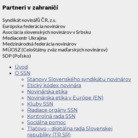
Partneri v zahraničí
Syndikát novinářů ČR, z.s.
Európska federácia novinárov
Asociácia slovenských novinárov v Srbsku
Mediacentr Ukrajina
Medzinárodná federácia novinárov
MÚOSZ (Celoštátny zväz maďarských novinárov)
SDP (Poľsko)
Úvod
O SSN
Stanovy Slovenského syndikátu novinárov
Etický kódex novinára
Novinárska etika
Novinárska etika v Európe (EN)
Kluby SSN
Riadiace orgány SSN
Kontrolná rada SSN
Sociálna pomoc
Tlačovo – digitálna rada Slovenskej
republiky (TR SR)