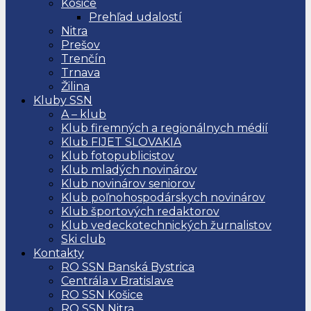
Košice
Prehľad udalostí
Nitra
Prešov
Trenčín
Trnava
Žilina
Kluby SSN
A – klub
Klub firemných a regionálnych médií
Klub FIJET SLOVAKIA
Klub fotopublicistov
Klub mladých novinárov
Klub novinárov seniorov
Klub poľnohospodárskych novinárov
Klub športových redaktorov
Klub vedeckotechnických žurnalistov
Ski club
Kontakty
RO SSN Banská Bystrica
Centrála v Bratislave
RO SSN Košice
RO SSN Nitra