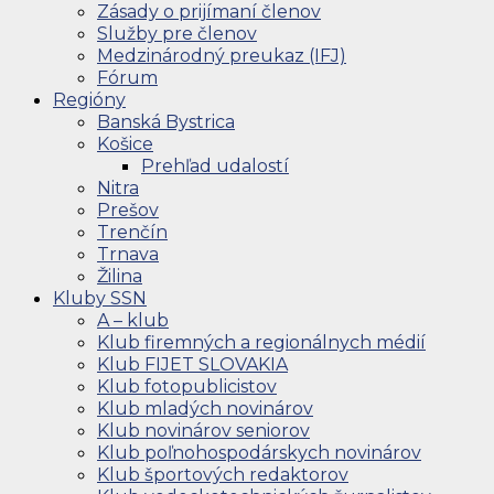
Zásady o prijímaní členov
Služby pre členov
Medzinárodný preukaz (IFJ)
Fórum
Regióny
Banská Bystrica
Košice
Prehľad udalostí
Nitra
Prešov
Trenčín
Trnava
Žilina
Kluby SSN
A – klub
Klub firemných a regionálnych médií
Klub FIJET SLOVAKIA
Klub fotopublicistov
Klub mladých novinárov
Klub novinárov seniorov
Klub poľnohospodárskych novinárov
Klub športových redaktorov