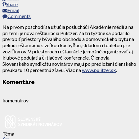
Share
Email
Comments
Na prvom poschodí sa už učia poslucháči Akadémie médií a na
prízemí je nová reštaurácia Pulitzer. Za tri týždne sa podarilo
prerobiť priestory bývalého obchodu a domovníckeho bytu na
peknú reštauráciu s veľkou kuchyňou, skladom i toaletou pre
vozíčkarov. V priestoroch reštaurácie je možné organizovať aj
klubové podujatia či tlačové konferencie. Členovia
Slovenského syndikátu novinárov majú po predložení členského
preukazu 10 percentnú zľavu. Viac na
www.pulitzer.sk
.
Komentáre
komentárov
Téma