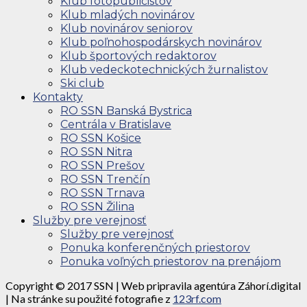
Klub fotopublicistov
Klub mladých novinárov
Klub novinárov seniorov
Klub poľnohospodárskych novinárov
Klub športových redaktorov
Klub vedeckotechnických žurnalistov
Ski club
Kontakty
RO SSN Banská Bystrica
Centrála v Bratislave
RO SSN Košice
RO SSN Nitra
RO SSN Prešov
RO SSN Trenčín
RO SSN Trnava
RO SSN Žilina
Služby pre verejnosť
Služby pre verejnosť
Ponuka konferenčných priestorov
Ponuka voľných priestorov na prenájom
Copyright © 2017 SSN | Web pripravila agentúra Záhorí.digital
| Na stránke su použité fotografie z
123rf.com