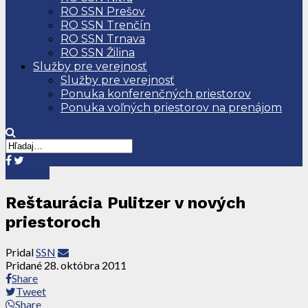
RO SSN Prešov
RO SSN Trenčín
RO SSN Trnava
RO SSN Žilina
Služby pre verejnosť
Služby pre verejnosť
Ponuka konferenčných priestorov
Ponuka voľných priestorov na prenájom
Aktuality
Reštaurácia Pulitzer v nových
priestoroch
Pridal
SSN
Pridané
28. októbra 2011
Share
Tweet
Share