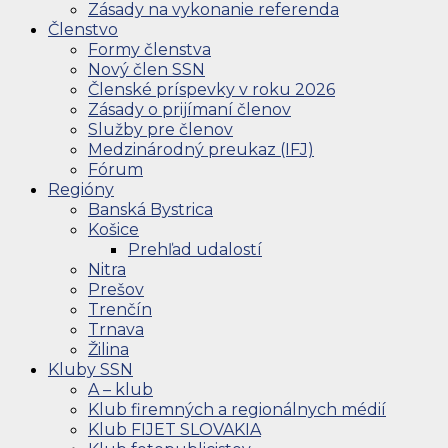
Zásady na vykonanie referenda
Členstvo
Formy členstva
Nový člen SSN
Členské príspevky v roku 2026
Zásady o prijímaní členov
Služby pre členov
Medzinárodný preukaz (IFJ)
Fórum
Regióny
Banská Bystrica
Košice
Prehľad udalostí
Nitra
Prešov
Trenčín
Trnava
Žilina
Kluby SSN
A – klub
Klub firemných a regionálnych médií
Klub FIJET SLOVAKIA