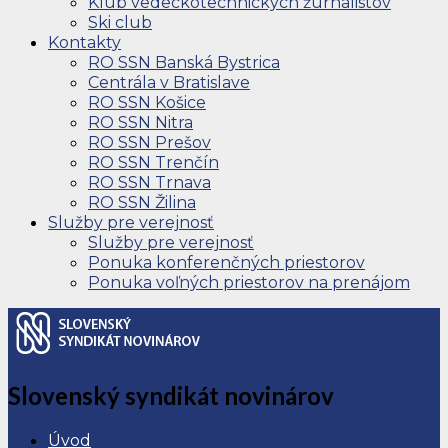
Klub vedeckotechnických žurnalistov
Ski club
Kontakty
RO SSN Banská Bystrica
Centrála v Bratislave
RO SSN Košice
RO SSN Nitra
RO SSN Prešov
RO SSN Trenčín
RO SSN Trnava
RO SSN Žilina
Služby pre verejnosť
Služby pre verejnosť
Ponuka konferenčných priestorov
Ponuka voľných priestorov na prenájom
Slovenský syndikát novinárov
Úvod