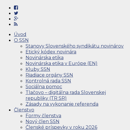
Úvod
O SSN
Stanovy Slovenského syndikátu novinárov
Etický kódex novinára
Novinárska etika
Novinárska etika v Európe (EN)
Kluby SSN
Riadiace orgány SSN
Kontrolná rada SSN
Sociálna pomoc
Tlačovo – digitálna rada Slovenskej
republiky (TR SR)
Zásady na vykonanie referenda
Členstvo
Formy členstva
Nový člen SSN
Členské príspevky v roku 2026