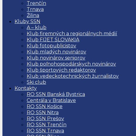
Trenčín
Trnava
Žilina
Kluby SSN
A – klub
Klub firemných a regionálnych médií
Klub FIJET SLOVAKIA
Klub fotopublicistov
Klub mladých novinárov
Klub novinárov seniorov
Klub poľnohospodárskych novinárov
Klub športových redaktorov
Klub vedeckotechnických žurnalistov
Ski club
Kontakty
RO SSN Banská Bystrica
Centrála v Bratislave
RO SSN Košice
RO SSN Nitra
RO SSN Prešov
RO SSN Trenčín
RO SSN Trnava