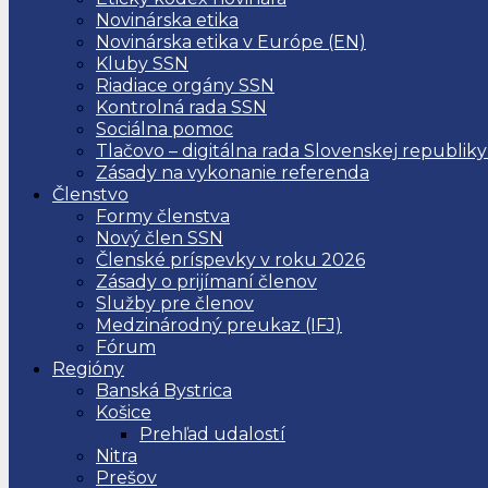
Novinárska etika
Novinárska etika v Európe (EN)
Kluby SSN
Riadiace orgány SSN
Kontrolná rada SSN
Sociálna pomoc
Tlačovo – digitálna rada Slovenskej republiky
Zásady na vykonanie referenda
Členstvo
Formy členstva
Nový člen SSN
Členské príspevky v roku 2026
Zásady o prijímaní členov
Služby pre členov
Medzinárodný preukaz (IFJ)
Fórum
Regióny
Banská Bystrica
Košice
Prehľad udalostí
Nitra
Prešov