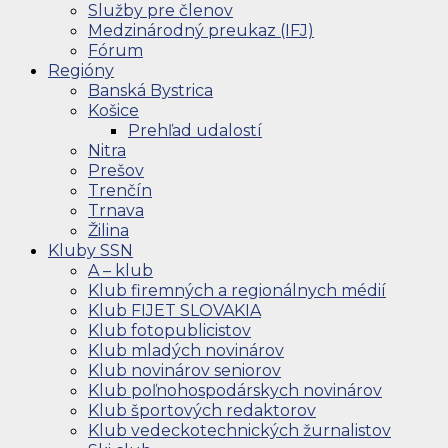
Služby pre členov
Medzinárodný preukaz (IFJ)
Fórum
Regióny
Banská Bystrica
Košice
Prehľad udalostí
Nitra
Prešov
Trenčín
Trnava
Žilina
Kluby SSN
A – klub
Klub firemných a regionálnych médií
Klub FIJET SLOVAKIA
Klub fotopublicistov
Klub mladých novinárov
Klub novinárov seniorov
Klub poľnohospodárskych novinárov
Klub športových redaktorov
Klub vedeckotechnických žurnalistov