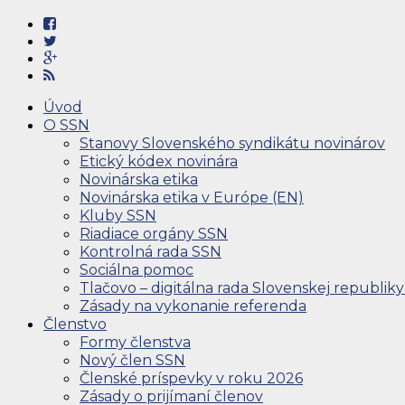
Úvod
O SSN
Stanovy Slovenského syndikátu novinárov
Etický kódex novinára
Novinárska etika
Novinárska etika v Európe (EN)
Kluby SSN
Riadiace orgány SSN
Kontrolná rada SSN
Sociálna pomoc
Tlačovo – digitálna rada Slovenskej republiky
Zásady na vykonanie referenda
Členstvo
Formy členstva
Nový člen SSN
Členské príspevky v roku 2026
Zásady o prijímaní členov