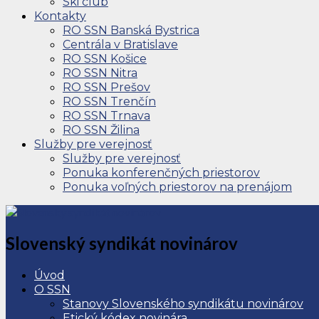
Ski club
Kontakty
RO SSN Banská Bystrica
Centrála v Bratislave
RO SSN Košice
RO SSN Nitra
RO SSN Prešov
RO SSN Trenčín
RO SSN Trnava
RO SSN Žilina
Služby pre verejnosť
Služby pre verejnosť
Ponuka konferenčných priestorov
Ponuka voľných priestorov na prenájom
Slovenský syndikát novinárov
Úvod
O SSN
Stanovy Slovenského syndikátu novinárov
Etický kódex novinára