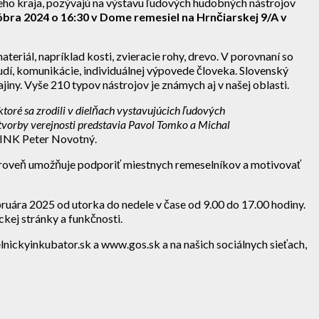
o kraja, pozývajú na výstavu ľudových hudobných nástrojov
óbra 2024 o 16:30 v Dome remesiel na Hrnčiarskej 9/A v
teriál, napríklad kosti, zvieracie rohy, drevo. V porovnaní so
í, komunikácie, individuálnej výpovede človeka. Slovenský
iny. Vyše 210 typov nástrojov je známych aj v našej oblasti.
toré sa zrodili v dielňach vystavujúcich ľudových
j tvorby verejnosti predstavia Pavol Tomko a Michal
INK Peter Novotný.
 zároveň umožňuje podporiť miestnych remeselníkov a motivovať
ruára 2025 od utorka do nedele v čase od 9.00 do 17.00 hodiny.
kej stránky a funkčnosti.
ickyinkubator.sk a www.gos.sk a na našich sociálnych sieťach,