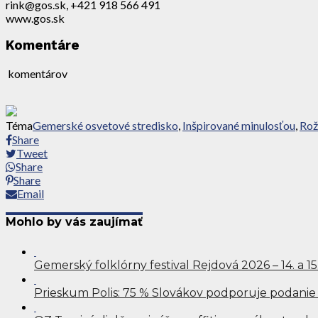
rink@gos.sk, +421 918 566 491
www.gos.sk
Komentáre
komentárov
Téma
Gemerské osvetové stredisko
,
Inšpirované minulosťou
,
Rož
Share
Tweet
Share
Share
Email
Mohlo by vás zaujímať
Gemerský folklórny festival Rejdová 2026 – 14. a 1
Prieskum Polis: 75 % Slovákov podporuje podanie