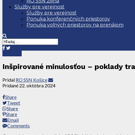
RO SSN Žilina
Služby pre verejnosť
Služby pre verejnosť
Ponuka konferenčných priestorov
Ponuka voľných priestorov na prenájom
Aktuality
Inšpirované minulosťou – poklady tra
Pridal
RO SSN Košice
Pridané
22. októbra 2024
Share
Tweet
Share
Share
Email
Comments