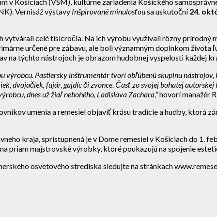
v Košiciach (VSM), kultúrne zariadenia Košického samosprávneh
NK). Vernisáž výstavy
Inšpirované minulosťou
sa uskutoční
24. okt
ytvárali celé tisícročia. Na ich výrobu využívali rôzny prírodný ma
árne určené pre zábavu, ale boli významným doplnkom života ľud
v na týchto nástrojoch je obrazom hudobnej vyspelosti každej kraj
výrobcu. Pastiersky inštrumentár tvorí obľúbenú skupinu nástrojov, k
ek, dvojačiek, fujár, gajdíc či zvonce. Časť zo svojej bohatej autorske
robcu, dnes už žiaľ nebohého, Ladislava Zachara,“
hovorí manažér R
lovníkov umenia a remesiel objaviť krásu tradície a hudby, ktorá
eho kraja, sprístupnená je v Dome remesiel v Košiciach do 1. feb
a priam majstrovské výrobky, ktoré poukazujú na spojenie estetic
erského osvetového strediska sledujte na stránkach www.remeseln