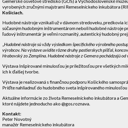
Gemerské osvetové stredisko (GOS) a Východoslovenské múzeum 
vyrobených zručnými majstrami Remeselníckeho inkubátora (RI
Košiciach.
Hudobné nástroje vznikali už v dávnom stredoveku, predkovia ich v
súčasným hudobným inštrumentárom neboli hudobné nástroje prim
ľudový inštrumentár je veľmi rozmanitý, autentický hudobný preja
„
Hudobné nástroje sú vždy výsledkom špecifického výrobného postupu 
výrobcov. Na výstave uvidíte rôzne druhy pastierskych píšťal, koncovi
Hrabovský zo Zemplína. Hudobné nástroje z Gemera pochádzajú od vý
Výstava Inšpirované minulosťou je príležitosťou pre všetkých mi
ich k ďalšej tvorbe.
Výstava je realizovaná s finančnou podporu Košického samosprávn
Príďte nahliadnuť do hudobného sveta inšpirovaného minulosťou n
Aktuálne informácie zo života Remeselníckeho inkubátora a Gem
ktoré nájdete jednoducho ako @gos.roznava.
Kontakt:
Peter Novotný
manažér Remeselníckeho inkubátora