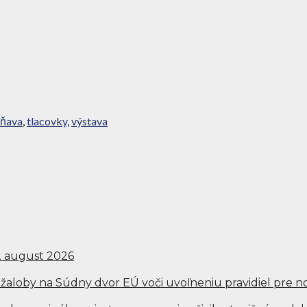
ňava
,
tlacovky
,
výstava
5. august 2026
 žaloby na Súdny dvor EÚ voči uvoľneniu pravidiel pre