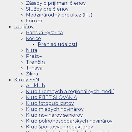
Zásady o prijímaní členov
Služby pre členov
Medzinárodný preukaz (IFJ)
Fórum
Regióny
Banská Bystrica
Košice
Prehľad udalostí
Nitra
Prešov
Trenčín
Trnava
Žilina
Kluby SSN
A – klub
Klub firemných a regionálnych médií
Klub FIJET SLOVAKIA
Klub fotopublicistov
Klub mladých novinárov
Klub novinárov seniorov
Klub poľnohospodárskych novinárov
Klub športových redaktorov