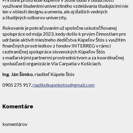
využívané študentmi univerzitného vzdelávania študujúcimi nie
len v oblasti designu a umenia, ale aj ďalších vedných
a študijných odborov univerzity.
Rokovanie je pokračovaním už spoločne uskutočňovanej
spolupráce od mája 2023, kedy došlo k prvým činnostiam pre
udržanie aktivít miestneho dedičstva Kúpeľov Štós s využitím
finančných prostriedkov z fondov INTERREG v rámci
cezhraničnej spolupráce slovenských Kúpeľov Štós
s maďarskými partnermi prostredníctvom a za koordinačnej
spoluúčasti organizácie Via Carpatia v Košiciach.
Ing. Ján Šimko
, riaditeľ Kúpele Štós
0905 275 917,
riaditelkupelestos@gmail.com
Komentáre
komentárov