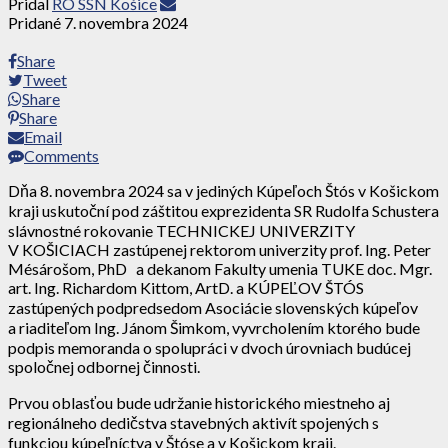
Pridal
RO SSN Košice
Pridané
7. novembra 2024
Share
Tweet
Share
Share
Email
Comments
Dňa 8. novembra 2024 sa v jediných Kúpeľoch Štós v Košickom
kraji uskutoční pod záštitou exprezidenta SR Rudolfa Schustera
slávnostné rokovanie TECHNICKEJ UNIVERZITY
V KOŠICIACH zastúpenej rektorom univerzity prof. Ing. Peter
Mésárošom, PhD a dekanom Fakulty umenia TUKE doc. Mgr.
art. Ing. Richardom Kittom, ArtD. a KÚPEĽOV ŠTÓS
zastúpených podpredsedom Asociácie slovenských kúpeľov
a riaditeľom Ing. Jánom Šimkom, vyvrcholením ktorého bude
podpis memoranda o spolupráci v dvoch úrovniach budúcej
spoločnej odbornej činnosti.
Prvou oblasťou bude udržanie historického miestneho aj
regionálneho dedičstva stavebných aktivít spojených s
funkciou kúpeľníctva v Štóse a v Košickom kraji.