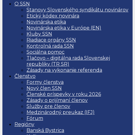
O SSN
Stanovy Slovenského syndikátu novinárov
Etický kódex novinára
Novinárska etika
Novinárska etika v Európe (EN)
Kluby SSN
Riadiace orgány SSN
Kontrolná rada SSN
Sociálna pomoc
Tlačovo – digitálna rada Slovenskej
republiky (TR SR)
Zásady na vykonanie referenda
Členstvo
Formy členstva
Nový člen SSN
Členské príspevky v roku 2026
Zásady o prijímaní členov
Služby pre členov
Medzinárodný preukaz (IFJ)
Fórum
Regióny
Banská Bystrica