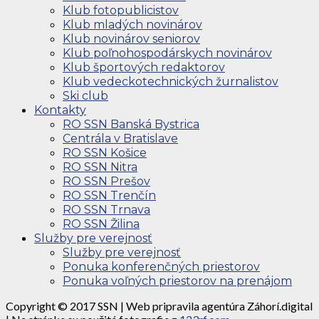
Klub fotopublicistov
Klub mladých novinárov
Klub novinárov seniorov
Klub poľnohospodárskych novinárov
Klub športových redaktorov
Klub vedeckotechnických žurnalistov
Ski club
Kontakty
RO SSN Banská Bystrica
Centrála v Bratislave
RO SSN Košice
RO SSN Nitra
RO SSN Prešov
RO SSN Trenčín
RO SSN Trnava
RO SSN Žilina
Služby pre verejnosť
Služby pre verejnosť
Ponuka konferenčných priestorov
Ponuka voľných priestorov na prenájom
Copyright © 2017 SSN | Web pripravila agentúra Záhorí.digital