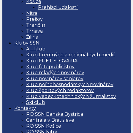
Košice
Prehľad udalostí
Nitra
Prešov
Trenčín
Trnava
Žilina
Kluby SSN
A – klub
Klub firemných a regionálnych médií
Klub FIJET SLOVAKIA
Klub fotopublicistov
Klub mladých novinárov
Klub novinárov seniorov
Klub poľnohospodárskych novinárov
Klub športových redaktorov
Klub vedeckotechnických žurnalistov
Ski club
Kontakty
RO SSN Banská Bystrica
Centrála v Bratislave
RO SSN Košice
RO SSN Nitra