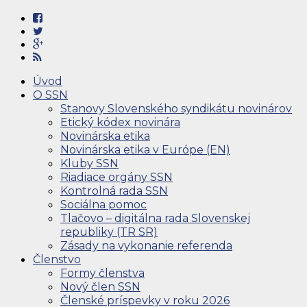
Úvod
O SSN
Stanovy Slovenského syndikátu novinárov
Etický kódex novinára
Novinárska etika
Novinárska etika v Európe (EN)
Kluby SSN
Riadiace orgány SSN
Kontrolná rada SSN
Sociálna pomoc
Tlačovo – digitálna rada Slovenskej
republiky (TR SR)
Zásady na vykonanie referenda
Členstvo
Formy členstva
Nový člen SSN
Členské príspevky v roku 2026