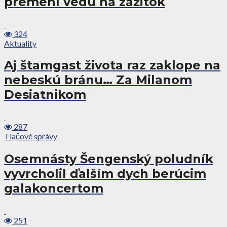
premení vedu na zážitok
324
Aktuality
Aj štamgast života raz zaklope na
nebeskú bránu… Za Milanom
Desiatnikom
287
Tlačové správy
Osemnásty Šengenský poludník
vyvrcholil ďalším dych berúcim
galakoncertom
251