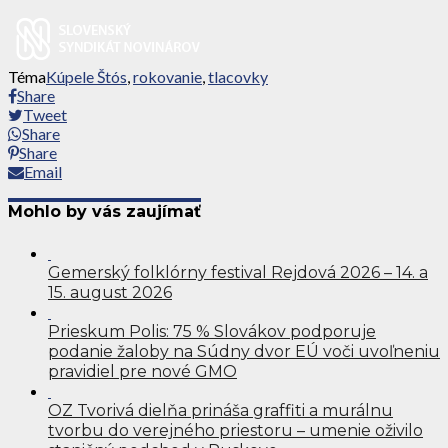
Téma
Kúpele Štós
,
rokovanie
,
tlacovky
Share
Tweet
Share
Share
Email
Mohlo by vás zaujímať
Gemerský folklórny festival Rejdová 2026 – 14. a
15. august 2026
Prieskum Polis: 75 % Slovákov podporuje
podanie žaloby na Súdny dvor EÚ voči uvoľneniu
pravidiel pre nové GMO
OZ Tvorivá dielňa prináša graffiti a murálnu
tvorbu do verejného priestoru – umenie oživilo