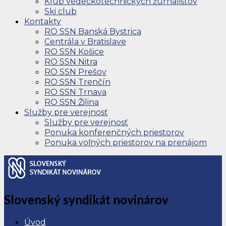
Klub vedeckotechnických žurnalistov
Ski club
Kontakty
RO SSN Banská Bystrica
Centrála v Bratislave
RO SSN Košice
RO SSN Nitra
RO SSN Prešov
RO SSN Trenčín
RO SSN Trnava
RO SSN Žilina
Služby pre verejnosť
Služby pre verejnosť
Ponuka konferenčných priestorov
Ponuka voľných priestorov na prenájom
Slovenský syndikát novinárov
Úvod