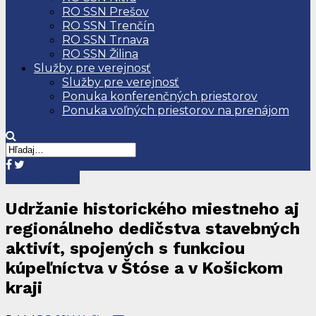
RO SSN Prešov
RO SSN Trenčín
RO SSN Trnava
RO SSN Žilina
Služby pre verejnosť
Služby pre verejnosť
Ponuka konferenčných priestorov
Ponuka voľných priestorov na prenájom
Tlačové správy
Udržanie historického miestneho aj
regionálneho dedičstva stavebných
aktivít, spojených s funkciou
kúpeľníctva v Štóse a v Košickom
kraji