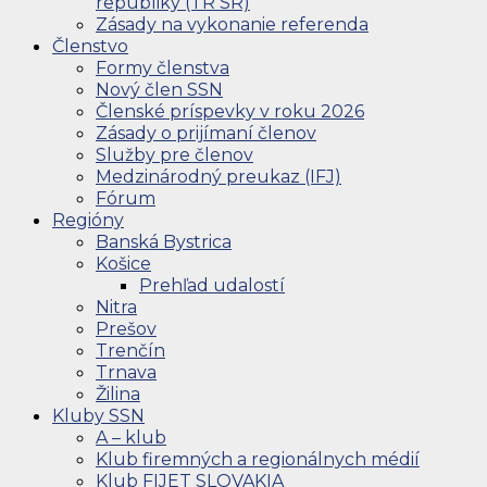
republiky (TR SR)
Zásady na vykonanie referenda
Členstvo
Formy členstva
Nový člen SSN
Členské príspevky v roku 2026
Zásady o prijímaní členov
Služby pre členov
Medzinárodný preukaz (IFJ)
Fórum
Regióny
Banská Bystrica
Košice
Prehľad udalostí
Nitra
Prešov
Trenčín
Trnava
Žilina
Kluby SSN
A – klub
Klub firemných a regionálnych médií
Klub FIJET SLOVAKIA