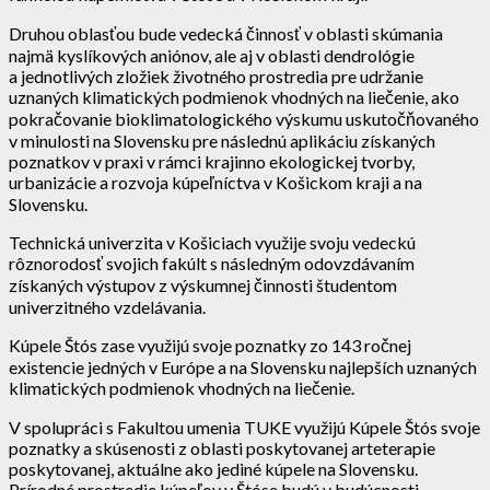
Druhou oblasťou bude vedecká činnosť v oblasti skúmania
najmä kyslíkových aniónov, ale aj v oblasti dendrológie
a jednotlivých zložiek životného prostredia pre udržanie
uznaných klimatických podmienok vhodných na liečenie, ako
pokračovanie bioklimatologického výskumu uskutočňovaného
v minulosti na Slovensku pre následnú aplikáciu získaných
poznatkov v praxi v rámci krajinno ekologickej tvorby,
urbanizácie a rozvoja kúpeľníctva v Košickom kraji a na
Slovensku.
Technická univerzita v Košiciach využije svoju vedeckú
rôznorodosť svojich fakúlt s následným odovzdávaním
získaných výstupov z výskumnej činnosti študentom
univerzitného vzdelávania.
Kúpele Štós zase využijú svoje poznatky zo 143 ročnej
existencie jedných v Európe a na Slovensku najlepších uznaných
klimatických podmienok vhodných na liečenie.
V spolupráci s Fakultou umenia TUKE využijú Kúpele Štós svoje
poznatky a skúsenosti z oblasti poskytovanej arteterapie
poskytovanej, aktuálne ako jediné kúpele na Slovensku.
Prírodné prostredie kúpeľov v Štóse budú v budúcnosti