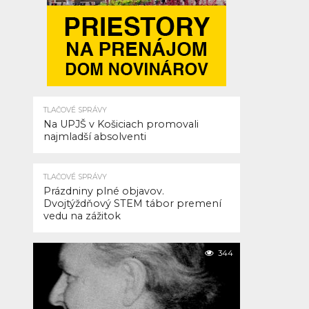
potraviny,
farmárov
čaká strata
nezávislosti
TLAČOVÉ SPRÁVY
Na UPJŠ v Košiciach promovali
Pridal
RO SSN Žilina
najmladší absolventi
Pridané
17. júna 2026
TLAČOVÉ SPRÁVY
Prázdniny plné objavov.
Dvojtýždňový STEM tábor premení
Štrasburg,
vedu na zážitok
17.
SHARE
jún
TWEET
344
2026
SHARE
–
EMAIL
Po
COMMENTS
troch