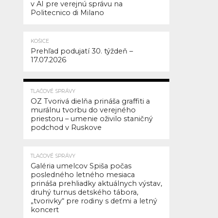
geneticky
v AI pre verejnú správu na
Politecnico di Milano
modifikovaných
organizmov
(GMO)
KOŠICE
v
Prehľad podujatí 30. týždeň –
jeho
17.07.2026
najhoršej
nekompromisnej
258
TLAČOVÉ SPRÁVY
podobe.
OZ Tvorivá dielňa prináša graffiti a
Ide
murálnu tvorbu do verejného
o
priestoru – umenie oživilo staničný
podchod v Ruskove
plodiny
získané
tzv.
TLAČOVÉ SPRÁVY
novými
Galéria umelcov Spiša počas
posledného letného mesiaca
genomickými
prináša prehliadky aktuálnych výstav,
technikami
druhý turnus detského tábora,
(NGT).
„tvorivky“ pre rodiny s deťmi a letný
koncert
Rozhodnutie