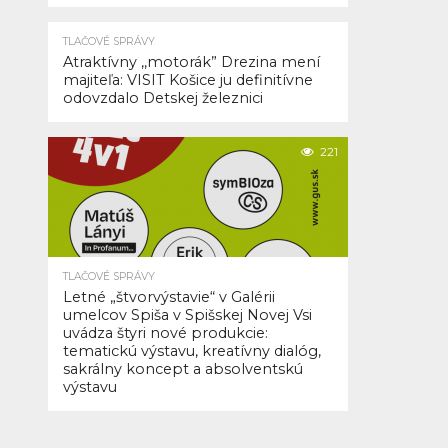
prešlo
napriek
TLAČOVÉ SPRÁVY
dlhodobému
Atraktívny ,,motorák” Drezina mení
majiteľa: VISIT Košice ju definitívne
odporu
odovzdalo Detskej železnici
verejnosti
naprieč
členskými
221
krajinami
EÚ.
Táto
legislatívna
TLAČOVÉ SPRÁVY
zmena
Letné „štvorvýstavie“ v Galérii
umelcov Spiša v Spišskej Novej Vsi
v
uvádza štyri nové produkcie:
praxi
tematickú výstavu, kreatívny dialóg,
znamená,
sakrálny koncept a absolventskú
výstavu
že
veľká
väčšina