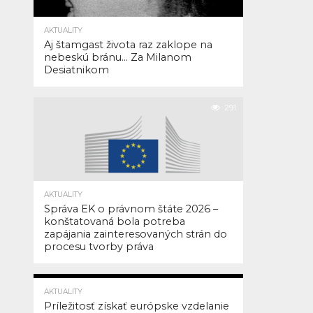
rokoch
intenzívnych
AKTUALITY
Aj štamgast života raz zaklope na
politických
nebeskú bránu… Za Milanom
vyjednávaní
Desiatnikom
dnes
Európsky
291
parlament
na
svojom
plenárnom
zasadnutí
AKTUALITY
definitívne
Správa EK o právnom štáte 2026 –
schválil
konštatovaná bola potreba
kontroverzné
zapájania zainteresovaných strán do
procesu tvorby práva
nariadenie
o
deregulácii
277
AKTUALITY
nových
Príležitosť získať európske vzdelanie