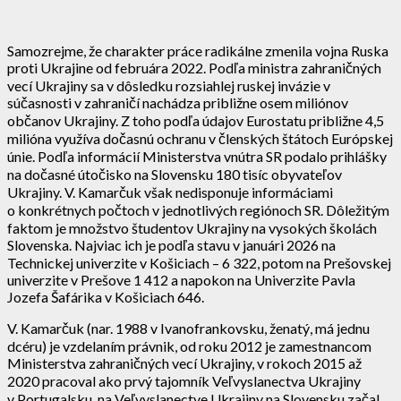
Samozrejme, že charakter práce radikálne zmenila vojna Ruska
proti Ukrajine od februára 2022. Podľa ministra zahraničných
vecí Ukrajiny sa v dôsledku rozsiahlej ruskej invázie v
súčasnosti v zahraničí nachádza približne osem miliónov
občanov Ukrajiny. Z toho podľa údajov Eurostatu približne 4,5
milióna využíva dočasnú ochranu v členských štátoch Európskej
únie. Podľa informácií Ministerstva vnútra SR podalo prihlášky
na dočasné útočisko na Slovensku 180 tisíc obyvateľov
Ukrajiny. V. Kamarčuk však nedisponuje informáciami
o konkrétnych počtoch v jednotlivých regiónoch SR. Dôležitým
faktom je množstvo študentov Ukrajiny na vysokých školách
Slovenska. Najviac ich je podľa stavu v januári 2026 na
Technickej univerzite v Košiciach – 6 322, potom na Prešovskej
univerzite v Prešove 1 412 a napokon na Univerzite Pavla
Jozefa Šafárika v Košiciach 646.
V. Kamarčuk (nar. 1988 v Ivanofrankovsku, ženatý, má jednu
dcéru) je vzdelaním právnik, od roku 2012 je zamestnancom
Ministerstva zahraničných vecí Ukrajiny, v rokoch 2015 až
2020 pracoval ako prvý tajomník Veľvyslanectva Ukrajiny
v Portugalsku, na Veľvyslanectve Ukrajiny na Slovensku začal