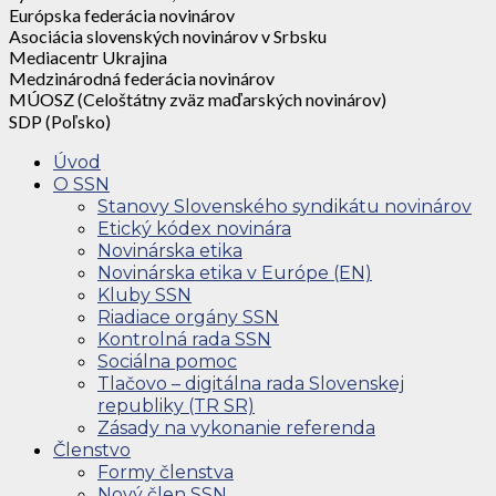
Európska federácia novinárov
Asociácia slovenských novinárov v Srbsku
Mediacentr Ukrajina
Medzinárodná federácia novinárov
MÚOSZ (Celoštátny zväz maďarských novinárov)
SDP (Poľsko)
Úvod
O SSN
Stanovy Slovenského syndikátu novinárov
Etický kódex novinára
Novinárska etika
Novinárska etika v Európe (EN)
Kluby SSN
Riadiace orgány SSN
Kontrolná rada SSN
Sociálna pomoc
Tlačovo – digitálna rada Slovenskej
republiky (TR SR)
Zásady na vykonanie referenda
Členstvo
Formy členstva
Nový člen SSN