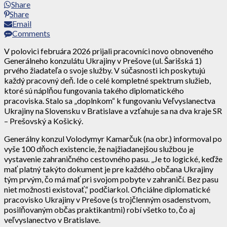
Share
Share
Email
Comments
V polovici februára 2026 prijali pracovníci novo obnoveného
Generálneho konzulátu Ukrajiny v Prešove (ul. Šarišská 1)
prvého žiadateľa o svoje služby. V súčasnosti ich poskytujú
každý pracovný deň. Ide o celé kompletné spektrum služieb,
ktoré sú náplňou fungovania takého diplomatického
pracoviska. Stalo sa „doplnkom“ k fungovaniu Veľvyslanectva
Ukrajiny na Slovensku v Bratislave a vzťahuje sa na dva kraje SR
– Prešovský a Košický.
Generálny konzul Volodymyr Kamarčuk (na obr.) informoval po
vyše 100 dňoch existencie, že najžiadanejšou službou je
vystavenie zahraničného cestovného pasu. „Je to logické, keďže
mať platný takýto dokument je pre každého občana Ukrajiny
tým prvým, čo má mať pri svojom pobyte v zahraničí. Bez pasu
niet možnosti existovať,“ podčiarkol. Oficiálne diplomatické
pracovisko Ukrajiny v Prešove (s trojčlenným osadenstvom,
posilňovaným občas praktikantmi) robí všetko to, čo aj
veľvyslanectvo v Bratislave.