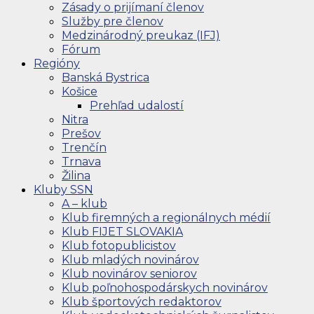
Zásady o prijímaní členov
Služby pre členov
Medzinárodný preukaz (IFJ)
Fórum
Regióny
Banská Bystrica
Košice
Prehľad udalostí
Nitra
Prešov
Trenčín
Trnava
Žilina
Kluby SSN
A – klub
Klub firemných a regionálnych médií
Klub FIJET SLOVAKIA
Klub fotopublicistov
Klub mladých novinárov
Klub novinárov seniorov
Klub poľnohospodárskych novinárov
Klub športových redaktorov