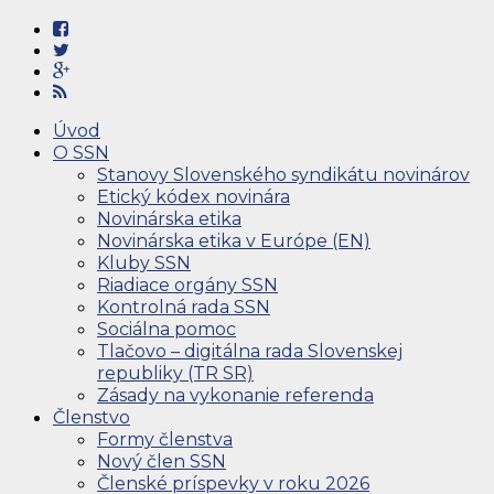
Úvod
O SSN
Stanovy Slovenského syndikátu novinárov
Etický kódex novinára
Novinárska etika
Novinárska etika v Európe (EN)
Kluby SSN
Riadiace orgány SSN
Kontrolná rada SSN
Sociálna pomoc
Tlačovo – digitálna rada Slovenskej
republiky (TR SR)
Zásady na vykonanie referenda
Členstvo
Formy členstva
Nový člen SSN
Členské príspevky v roku 2026