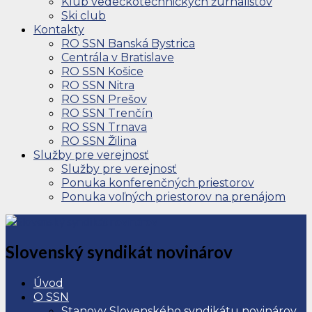
Klub vedeckotechnických žurnalistov
Ski club
Kontakty
RO SSN Banská Bystrica
Centrála v Bratislave
RO SSN Košice
RO SSN Nitra
RO SSN Prešov
RO SSN Trenčín
RO SSN Trnava
RO SSN Žilina
Služby pre verejnosť
Služby pre verejnosť
Ponuka konferenčných priestorov
Ponuka voľných priestorov na prenájom
Slovenský syndikát novinárov
Úvod
O SSN
Stanovy Slovenského syndikátu novinárov