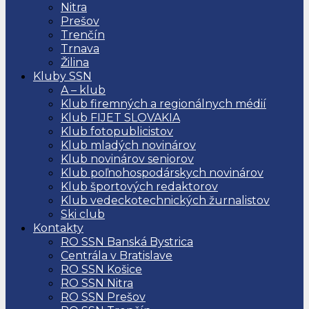
Nitra
Prešov
Trenčín
Trnava
Žilina
Kluby SSN
A – klub
Klub firemných a regionálnych médií
Klub FIJET SLOVAKIA
Klub fotopublicistov
Klub mladých novinárov
Klub novinárov seniorov
Klub poľnohospodárskych novinárov
Klub športových redaktorov
Klub vedeckotechnických žurnalistov
Ski club
Kontakty
RO SSN Banská Bystrica
Centrála v Bratislave
RO SSN Košice
RO SSN Nitra
RO SSN Prešov