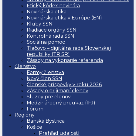
Etický kódex novinára
Novinárska etika
Novinárska etika v Európe (EN)
Kluby SSN
Riadiace orgány SSN
Kontrolná rada SSN
Sociálna pomoc
Tlačovo – digitálna rada Slovenskej
republiky (TR SR)
Zásady na vykonanie referenda
Členstvo
Formy členstva
Nový člen SSN
Členské príspevky v roku 2026
Zásady o prijímaní členov
Služby pre členov
Medzinárodný preukaz (IFJ)
Fórum
Regióny
Banská Bystrica
Košice
Prehľad udalostí