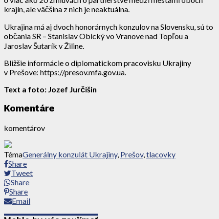
krajín, ale väčšina z nich je neaktuálna.
Ukrajina má aj dvoch honorárnych konzulov na Slovensku, sú to
občania SR – Stanislav Obický vo Vranove nad Topľou a
Jaroslav Šutarík v Žiline.
Bližšie informácie o diplomatickom pracovisku Ukrajiny
v Prešove: https://presov.mfa.gov.ua.
Text a foto: Jozef Jurčišin
Komentáre
komentárov
Téma
Generálny konzulát Ukrajiny
,
Prešov
,
tlacovky
Share
Tweet
Share
Share
Email