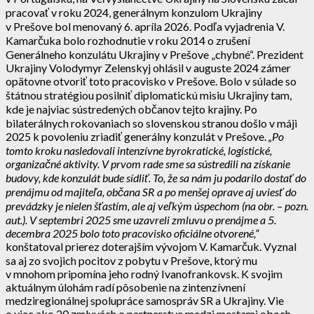
pracovať v roku 2024, generálnym konzulom Ukrajiny
v Prešove bol menovaný 6. apríla 2026. Podľa vyjadrenia V.
Kamarčuka bolo rozhodnutie v roku 2014 o zrušení
Generálneho konzulátu Ukrajiny v Prešove „chybné“. Prezident
Ukrajiny Volodymyr Zelenskyj ohlásil v auguste 2024 zámer
opätovne otvoriť toto pracovisko v Prešove. Bolo v súlade so
štátnou stratégiou posilniť diplomatickú misiu Ukrajiny tam,
kde je najviac sústredených občanov tejto krajiny. Po
bilaterálnych rokovaniach so slovenskou stranou došlo v máji
2025 k povoleniu zriadiť generálny konzulát v Prešove.
„Po
tomto kroku nasledovali intenzívne byrokratické, logistické,
organizačné aktivity. V prvom rade sme sa sústredili na získanie
budovy, kde konzulát bude sídliť. To, že sa nám ju podarilo dostať do
prenájmu od majiteľa, občana SR a po menšej oprave aj uviesť do
prevádzky je nielen šťastím, ale aj veľkým úspechom (na obr. – pozn.
aut.). V septembri 2025 sme uzavreli zmluvu o prenájme a 5.
decembra 2025 bolo toto pracovisko oficiálne otvorené,“
konštatoval prierez doterajším vývojom V. Kamarčuk. Vyznal
sa aj zo svojich pocitov z pobytu v Prešove, ktorý mu
v mnohom pripomína jeho rodný Ivanofrankovsk. K svojim
aktuálnym úlohám radí pôsobenie na zintenzívnení
medziregionálnej spolupráce samospráv SR a Ukrajiny. Vie
o viac ako 20 zmluvách o partnerstve medzi mestami oboch