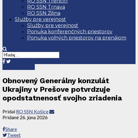
RO SSN Trenčín
RO SSN Trnava
RO SSN Žilina
Služby pre verejnosť
Služby pre verejnosť
Ponuka konferenčných priestorov
Ponuka voľných priestorov na prenájom
Tlačové správy
Obnovený Generálny konzulát
Ukrajiny v Prešove potvrdzuje
opodstatnenosť svojho zriadenia
Pridal
RO SSN Košice
Pridané
26. júna 2026
Share
Tweet