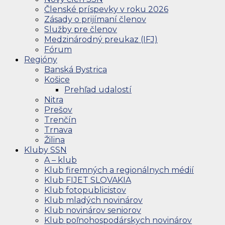
Členské príspevky v roku 2026
Zásady o prijímaní členov
Služby pre členov
Medzinárodný preukaz (IFJ)
Fórum
Regióny
Banská Bystrica
Košice
Prehľad udalostí
Nitra
Prešov
Trenčín
Trnava
Žilina
Kluby SSN
A – klub
Klub firemných a regionálnych médií
Klub FIJET SLOVAKIA
Klub fotopublicistov
Klub mladých novinárov
Klub novinárov seniorov
Klub poľnohospodárskych novinárov