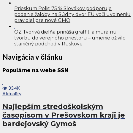
Prieskum Polis: 75 % Slovákov podporuje
podanie žaloby na Súdny dvor EÚ voči uvoľneniu
pravidiel pre nové GMO
OZ Tvorivá dielňa prináša graffiti a murálnu
tvorbu do verejného priestoru – umenie oživilo
staničný podchod v Ruskove
Navigácia v článku
Populárne na webe SSN
33.4K
Aktuality
Najlepším stredoškolským
časopisom v Prešovskom kraji je
bardejovský Gymoš