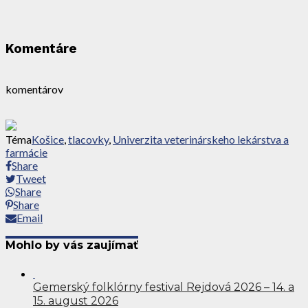
Komentáre
komentárov
Téma
Košice
,
tlacovky
,
Univerzita veterinárskeho lekárstva a
farmácie
Share
Tweet
Share
Share
Email
Mohlo by vás zaujímať
Gemerský folklórny festival Rejdová 2026 – 14. a
15. august 2026