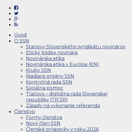
Úvod
O SSN
Stanovy Slovenského syndikátu novinárov
Etický kódex novinára
Novinárska etika
Novinárska etika v Európe (EN)
Kluby SSN
Riadiace orgány SSN
Kontrolná rada SSN
Sociálna pomoc
Tlačovo – digitálna rada Slovenskej
republiky (TR SR)
Zásady na vykonanie referenda
Členstvo
Formy členstva
Nový člen SSN
Členské príspevky v roku 2026