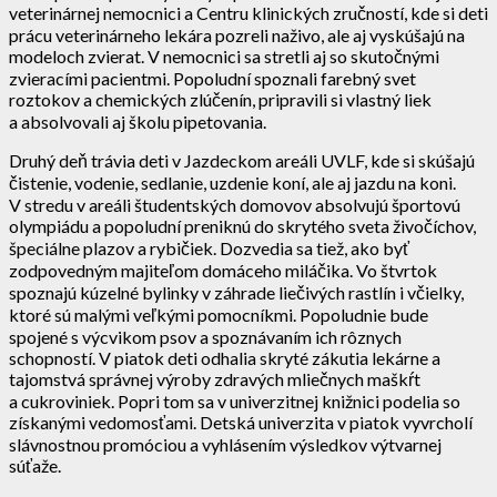
veterinárnej nemocnici a Centru klinických zručností, kde si deti
prácu veterinárneho lekára pozreli naživo, ale aj vyskúšajú na
modeloch zvierat. V nemocnici sa stretli aj so skutočnými
zvieracími pacientmi. Popoludní spoznali farebný svet
roztokov a chemických zlúčenín, pripravili si vlastný liek
a absolvovali aj školu pipetovania.
Druhý deň trávia deti v Jazdeckom areáli UVLF, kde si skúšajú
čistenie, vodenie, sedlanie, uzdenie koní, ale aj jazdu na koni.
V stredu v areáli študentských domovov absolvujú športovú
olympiádu a popoludní preniknú do skrytého sveta živočíchov,
špeciálne plazov a rybičiek. Dozvedia sa tiež, ako byť
zodpovedným majiteľom domáceho miláčika. Vo štvrtok
spoznajú kúzelné bylinky v záhrade liečivých rastlín i včielky,
ktoré sú malými veľkými pomocníkmi. Popoludnie bude
spojené s výcvikom psov a spoznávaním ich rôznych
schopností. V piatok deti odhalia skryté zákutia lekárne a
tajomstvá správnej výroby zdravých mliečnych maškŕt
a cukroviniek. Popri tom sa v univerzitnej knižnici podelia so
získanými vedomosťami. Detská univerzita v piatok vyvrcholí
slávnostnou promóciou a vyhlásením výsledkov výtvarnej
súťaže.