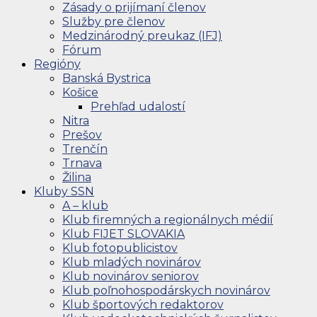
Zásady o prijímaní členov
Služby pre členov
Medzinárodný preukaz (IFJ)
Fórum
Regióny
Banská Bystrica
Košice
Prehľad udalostí
Nitra
Prešov
Trenčín
Trnava
Žilina
Kluby SSN
A – klub
Klub firemných a regionálnych médií
Klub FIJET SLOVAKIA
Klub fotopublicistov
Klub mladých novinárov
Klub novinárov seniorov
Klub poľnohospodárskych novinárov
Klub športových redaktorov