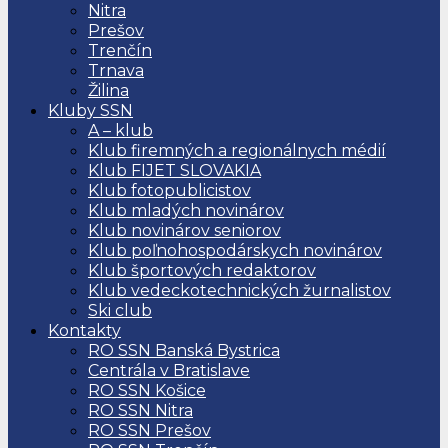
Nitra
Prešov
Trenčín
Trnava
Žilina
Kluby SSN
A – klub
Klub firemných a regionálnych médií
Klub FIJET SLOVAKIA
Klub fotopublicistov
Klub mladých novinárov
Klub novinárov seniorov
Klub poľnohospodárskych novinárov
Klub športových redaktorov
Klub vedeckotechnických žurnalistov
Ski club
Kontakty
RO SSN Banská Bystrica
Centrála v Bratislave
RO SSN Košice
RO SSN Nitra
RO SSN Prešov