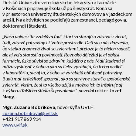
Detskú Univerzitu veterinárskeho lekárstva a farmácie
v Košiciach pripravuje škola už po šiestykrát. Koná sa
v priestoroch univerzity, študentských domovov a v jazdeckom
areáli. Na aktivitách sa podieľajú zamestnanci, pedagógovia,
doktorandi i študenti.
„Naša univerzita vzdeláva ľudí, ktorí sa starajú o zdravie zvierat,
ľudí, zdravé potraviny i životné prostredie. Deti sa u nás dozvedia,
čo všetko znamená život so zvieratami, pretože je to nielen radosť,
ale aj veľa starostí a povinností. Rovnako dôležitá je aj oblasť
farmácie, úzko súvisí so zdravím každého z nás. Malí študenti si
môžu vyskúšať z čoho a ako sa lieky vyrábajú, čo treba vedieť
v laboratóriu, ale aj to, z čoho sa vyrábajú obľúbené potraviny.
Budú mať príležitosť spoznať, ako sa správne starať o spoločenské
zvieratá. Verím, že si to všetko užijú a možno ich to inšpiruje aj
k výberu ďalšieho štúdia či povolania,“ povedal
rektor
Jozef
Nagy.
Mgr. Zuzana Bobriková,
​hovorkyňa UVLF
zuzana.bobrikova@uvlf.sk
+421 917 869 914
www.uvlf.sk