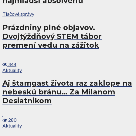
najmladší absolventi
Tlačové správy
Prázdniny plné objavov.
Dvojtýždňový STEM tábor
premení vedu na zážitok
344
Aktuality
Aj štamgast života raz zaklope na
nebeskú bránu… Za Milanom
Desiatnikom
280
Aktuality