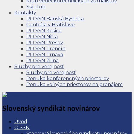
Klub vedeckotechnických žurnalistov
Ski club
Kontakty
RO SSN Banská Bystrica
Centrála v Bratislave
RO SSN Košice
RO SSN Nitra
RO SSN Prešov
RO SSN Trenčín
RO SSN Trnava
RO SSN Žilina
Služby pre verejnosť
Služby pre verejnosť
Ponuka konferenčných priestorov
Ponuka voľných priestorov na prenájom
Slovenský syndikát novinárov
Úvod
O SSN
Stanovy Slovenského syndikátu novinárov