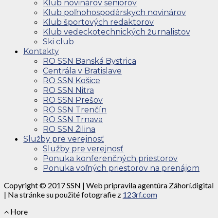
Klub novinárov seniorov
Klub poľnohospodárskych novinárov
Klub športových redaktorov
Klub vedeckotechnických žurnalistov
Ski club
Kontakty
RO SSN Banská Bystrica
Centrála v Bratislave
RO SSN Košice
RO SSN Nitra
RO SSN Prešov
RO SSN Trenčín
RO SSN Trnava
RO SSN Žilina
Služby pre verejnosť
Služby pre verejnosť
Ponuka konferenčných priestorov
Ponuka voľných priestorov na prenájom
Copyright © 2017 SSN | Web pripravila agentúra Záhorí.digital
| Na stránke su použité fotografie z
123rf.com
Hore