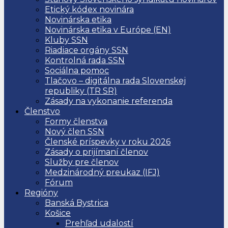
Etický kódex novinára
Novinárska etika
Novinárska etika v Európe (EN)
Kluby SSN
Riadiace orgány SSN
Kontrolná rada SSN
Sociálna pomoc
Tlačovo – digitálna rada Slovenskej
republiky (TR SR)
Zásady na vykonanie referenda
Členstvo
Formy členstva
Nový člen SSN
Členské príspevky v roku 2026
Zásady o prijímaní členov
Služby pre členov
Medzinárodný preukaz (IFJ)
Fórum
Regióny
Banská Bystrica
Košice
Prehľad udalostí