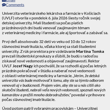
Comments
Univerzita veterinárskeho lekárstva a farmácie v Košiciach
(UVLF) otvorila v pondelok 6. júla 2026 šiesty ročník svojej
detskej univerzity. Malí študenti sa počas piatich
prázdninových dní budú venovať zaujímavým témam
z veterinárnej medicíny i farmácie, ale aj športovať a zabávať sa.
Prvý deň absolvovalo 32 detí vo veku od 10 do 12 rokov
slávnostnú imatrikuláciu, vďaka ktorej sa stali študentmi
univerzity
.
Z rúk prorektora pre vzdelávanie
Martina Tomka
prevzali študentské preukazy a sľúbili, že budú s radosťou
získavať nové vedomosti a objavovať zaujímavosti. Rektor
UVLF
Jozef Nagy
ich pochválil, že sa rozhodli aj počas letných
prázdnin pokračovať v štúdiu a naberať nové vedomosti
z oblasti veterinárnej medicíny a farmácie.
„Verím, že detská
univerzita vás bude motivovať k tomu, aby ste sa týmto odborom
venovali aj v budúcnosti. Prajem vám, aby ste sa u nás cítili ako
skutoční študenti, nabrali veľa nových vedomostí, spoznali nových
kamarátov a prežili mnoho dobrodružstiev,“
povedal v príhovore
počas slávnostnej imatrikulácie.
Úvod potom patril vybraným pracoviskám – Univerzitnej