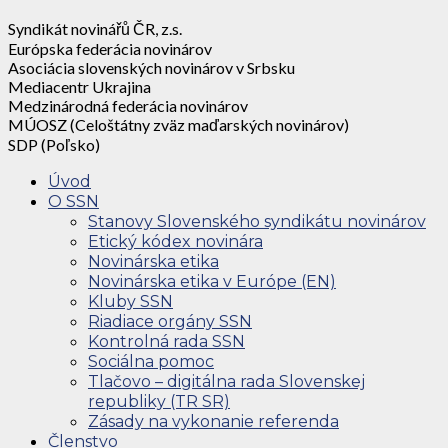
Syndikát novinářů ČR, z.s.
Európska federácia novinárov
Asociácia slovenských novinárov v Srbsku
Mediacentr Ukrajina
Medzinárodná federácia novinárov
MÚOSZ (Celoštátny zväz maďarských novinárov)
SDP (Poľsko)
Úvod
O SSN
Stanovy Slovenského syndikátu novinárov
Etický kódex novinára
Novinárska etika
Novinárska etika v Európe (EN)
Kluby SSN
Riadiace orgány SSN
Kontrolná rada SSN
Sociálna pomoc
Tlačovo – digitálna rada Slovenskej
republiky (TR SR)
Zásady na vykonanie referenda
Členstvo