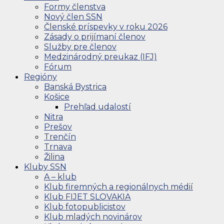
Formy členstva
Nový člen SSN
Členské príspevky v roku 2026
Zásady o prijímaní členov
Služby pre členov
Medzinárodný preukaz (IFJ)
Fórum
Regióny
Banská Bystrica
Košice
Prehľad udalostí
Nitra
Prešov
Trenčín
Trnava
Žilina
Kluby SSN
A – klub
Klub firemných a regionálnych médií
Klub FIJET SLOVAKIA
Klub fotopublicistov
Klub mladých novinárov