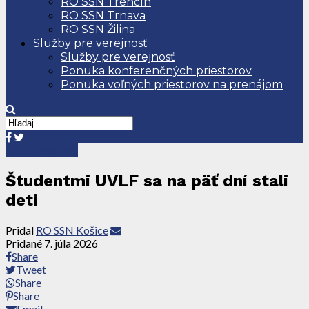
RO SSN Trenčín
RO SSN Trnava
RO SSN Žilina
Služby pre verejnosť
Služby pre verejnosť
Ponuka konferenčných priestorov
Ponuka voľných priestorov na prenájom
Tlačové správy
Študentmi UVLF sa na päť dní stali
deti
Pridal
RO SSN Košice
Pridané
7. júla 2026
Share
Tweet
Share
Share
Email