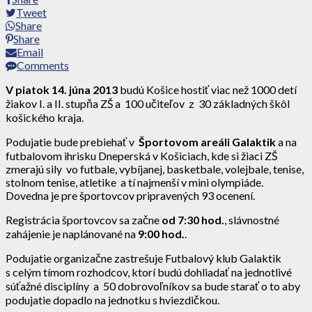
Tweet
Share
Share
Email
Comments
V piatok 14. júna 2013
budú Košice hostiť viac než 1000 detí
žiakov I. a II. stupňa ZŠ a 100 učiteľov z 30 základných škôl
košického kraja.
Podujatie bude prebiehať v
Športovom areáli Galaktik
a na
futbalovom ihrisku Dneperská v Košiciach, kde si žiaci ZŠ
zmerajú sily vo futbale, vybíjanej, basketbale, volejbale, tenise,
stolnom tenise, atletike a tí najmenší v mini olympiáde.
Dovedna je pre športovcov pripravených 93 ocenení.
Registrácia športovcov sa začne
od 7:30 hod.
, slávnostné
zahájenie je naplánované na
9:00 hod.
.
Podujatie organizačne zastrešuje Futbalový klub Galaktik
s celým tímom rozhodcov, ktorí budú dohliadať na jednotlivé
súťažné disciplíny a 50 dobrovoľníkov sa bude starať o to aby
podujatie dopadlo na jednotku s hviezdičkou.