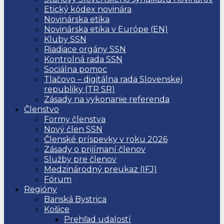
Etický kódex novinára
Novinárska etika
Novinárska etika v Európe (EN)
Kluby SSN
Riadiace orgány SSN
Kontrolná rada SSN
Sociálna pomoc
Tlačovo – digitálna rada Slovenskej
republiky (TR SR)
Zásady na vykonanie referenda
Členstvo
Formy členstva
Nový člen SSN
Členské príspevky v roku 2026
Zásady o prijímaní členov
Služby pre členov
Medzinárodný preukaz (IFJ)
Fórum
Regióny
Banská Bystrica
Košice
Prehľad udalostí