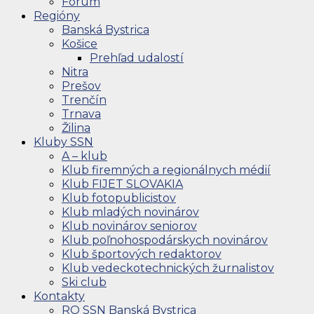
Fórum
Regióny
Banská Bystrica
Košice
Prehľad udalostí
Nitra
Prešov
Trenčín
Trnava
Žilina
Kluby SSN
A – klub
Klub firemných a regionálnych médií
Klub FIJET SLOVAKIA
Klub fotopublicistov
Klub mladých novinárov
Klub novinárov seniorov
Klub poľnohospodárskych novinárov
Klub športových redaktorov
Klub vedeckotechnických žurnalistov
Ski club
Kontakty
RO SSN Banská Bystrica