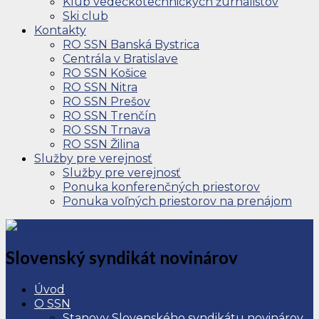
Klub vedeckotechnických žurnalistov
Ski club
Kontakty
RO SSN Banská Bystrica
Centrála v Bratislave
RO SSN Košice
RO SSN Nitra
RO SSN Prešov
RO SSN Trenčín
RO SSN Trnava
RO SSN Žilina
Služby pre verejnosť
Služby pre verejnosť
Ponuka konferenčných priestorov
Ponuka voľných priestorov na prenájom
Slovenský syndikát novinárov
Úvod
O SSN
Stanovy Slovenského syndikátu novinárov