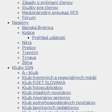
Zásady o prijímaní členov
Služby pre členov
Medzinárodný preukaz (IFJ)
Fórum
Regióny
Banská Bystrica
Košice
Prehľad udalostí
Nitra
Prešov
Trenčín
Trnava
Žilina
Kluby SSN
A – klub
Klub firemných a regionálnych médií
Klub FIJET SLOVAKIA
Klub fotopublicistov
Klub mladých novinárov
Klub novinárov seniorov
Klub poľnohospodárskych novinárov
Klub športových redaktorov