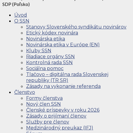
SDP (Poľsko)
Úvod
O SSN
Stanovy Slovenského syndikátu novinárov
Etický kódex novinára
Novinárska etika
Novinárska etika v Európe (EN)
Kluby SSN
Riadiace orgány SSN
Kontrolná rada SSN
Sociálna pomoc
Tlačovo – digitálna rada Slovenskej
republiky (TR SR)
Zásady na vykonanie referenda
Členstvo
Formy členstva
Nový člen SSN
Členské príspevky v roku 2026
Zásady o prijímaní členov
Služby pre členov
Medzinárodný preukaz (IFJ)