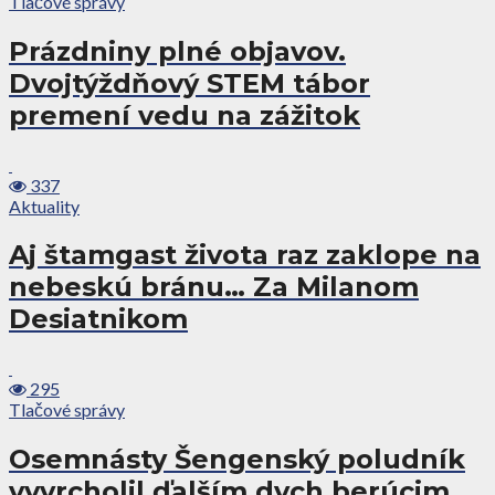
Tlačové správy
Prázdniny plné objavov.
Dvojtýždňový STEM tábor
premení vedu na zážitok
337
Aktuality
Aj štamgast života raz zaklope na
nebeskú bránu… Za Milanom
Desiatnikom
295
Tlačové správy
Osemnásty Šengenský poludník
vyvrcholil ďalším dych berúcim