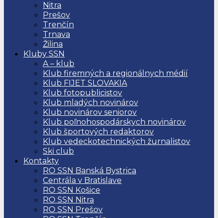
Nitra
Prešov
Trenčín
Trnava
Žilina
Kluby SSN
A – klub
Klub firemných a regionálnych médií
Klub FIJET SLOVAKIA
Klub fotopublicistov
Klub mladých novinárov
Klub novinárov seniorov
Klub poľnohospodárskych novinárov
Klub športových redaktorov
Klub vedeckotechnických žurnalistov
Ski club
Kontakty
RO SSN Banská Bystrica
Centrála v Bratislave
RO SSN Košice
RO SSN Nitra
RO SSN Prešov