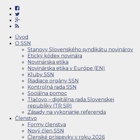
Úvod
O SSN
Stanovy Slovenského syndikátu novinárov
Etický kódex novinára
Novinárska etika
Novinárska etika v Európe (EN)
Kluby SSN
Riadiace orgány SSN
Kontrolná rada SSN
Sociálna pomoc
Tlačovo – digitálna rada Slovenskej
republiky (TR SR)
Zásady na vykonanie referenda
Členstvo
Formy členstva
Nový člen SSN
Členské príspevky v roku 2026