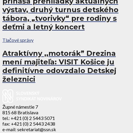
prináša prehliadky aktuálnych
výstav, druhý turnus detského
tábora, „tvorivky“ pre rodiny s
deťmi a letný koncert
Tlačové správy
Atraktívny ,,motorák” Drezina
mení majiteľa: VISIT Košice ju
definitívne odovzdalo Detskej
železnici
Župné námestie 7
815 68 Bratislava
tel.: +421 (0) 2 5443 5071
fax: +421 (0) 2 5443 2438
e-mail: sekretariat@ssn.sk