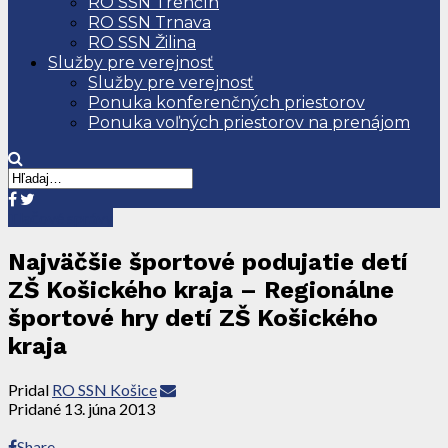
RO SSN Trenčín
RO SSN Trnava
RO SSN Žilina
Služby pre verejnosť
Služby pre verejnosť
Ponuka konferenčných priestorov
Ponuka voľných priestorov na prenájom
Tlačové správy
Najväčšie športové podujatie detí
ZŠ Košického kraja – Regionálne
športové hry detí ZŠ Košického
kraja
Pridal
RO SSN Košice
Pridané
13. júna 2013
Share