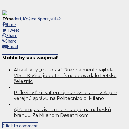
Téma
deti
,
Košice
,
šport
,
súťaž
Share
Tweet
Share
Share
Email
Mohlo by vás zaujímať
Atraktívny ,,motorák” Drezina mení majiteľa:
VISIT Košice ju definitívne odovzdalo Detskej
železnici
Príležitosť získať európske vzdelanie v AI pre
verejnú správu na Politecnico di Milano
Aj štamgast života raz zaklope na nebeskú
bránu… Za Milanom Desiatnikom
Click to comment