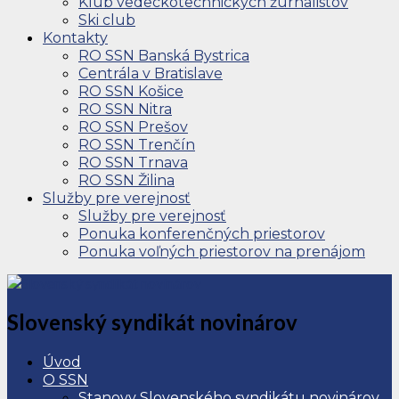
Klub vedeckotechnických žurnalistov
Ski club
Kontakty
RO SSN Banská Bystrica
Centrála v Bratislave
RO SSN Košice
RO SSN Nitra
RO SSN Prešov
RO SSN Trenčín
RO SSN Trnava
RO SSN Žilina
Služby pre verejnosť
Služby pre verejnosť
Ponuka konferenčných priestorov
Ponuka voľných priestorov na prenájom
Slovenský syndikát novinárov
Úvod
O SSN
Stanovy Slovenského syndikátu novinárov