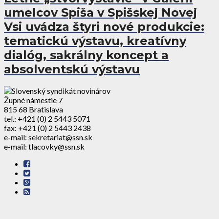
umelcov Spiša v Spišskej Novej
Vsi uvádza štyri nové produkcie:
tematickú výstavu, kreatívny
dialóg, sakrálny koncept a
absolventskú výstavu
Župné námestie 7
815 68 Bratislava
tel.: +421 (0) 2 5443 5071
fax: +421 (0) 2 5443 2438
e-mail: sekretariat@ssn.sk
e-mail: tlacovky@ssn.sk