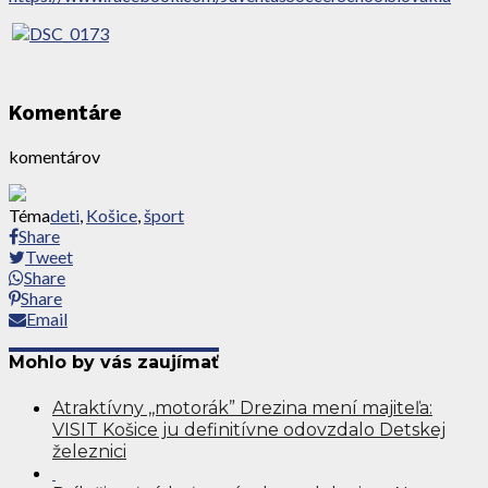
Komentáre
komentárov
Téma
deti
,
Košice
,
šport
Share
Tweet
Share
Share
Email
Mohlo by vás zaujímať
Atraktívny ,,motorák” Drezina mení majiteľa:
VISIT Košice ju definitívne odovzdalo Detskej
železnici