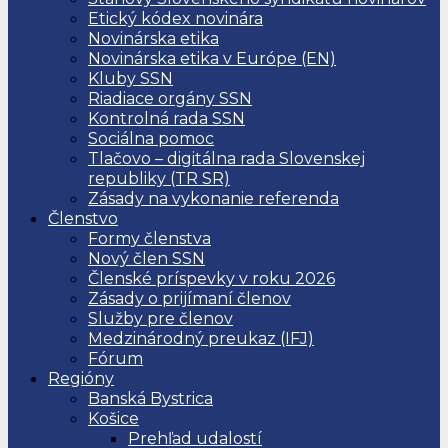
Etický kódex novinára
Novinárska etika
Novinárska etika v Európe (EN)
Kluby SSN
Riadiace orgány SSN
Kontrolná rada SSN
Sociálna pomoc
Tlačovo – digitálna rada Slovenskej
republiky (TR SR)
Zásady na vykonanie referenda
Členstvo
Formy členstva
Nový člen SSN
Členské príspevky v roku 2026
Zásady o prijímaní členov
Služby pre členov
Medzinárodný preukaz (IFJ)
Fórum
Regióny
Banská Bystrica
Košice
Prehľad udalostí