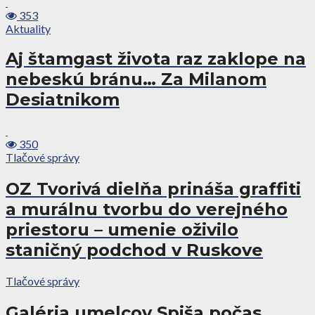
353
Aktuality
Aj štamgast života raz zaklope na
nebeskú bránu… Za Milanom
Desiatnikom
350
Tlačové správy
OZ Tvorivá dielňa prináša graffiti
a murálnu tvorbu do verejného
priestoru – umenie oživilo
staničný podchod v Ruskove
Tlačové správy
Galéria umelcov Spiša počas