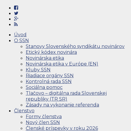
Úvod
O SSN
Stanovy Slovenského syndikátu novinárov
Etický kódex novinára
Novinárska etika
Novinárska etika v Európe (EN)
Kluby SSN
Riadiace orgány SSN
Kontrolná rada SSN
Sociálna pomoc
Tlačovo – digitálna rada Slovenskej
republiky (TR SR)
Zásady na vykonanie referenda
Členstvo
Formy členstva
Nový člen SSN
Členské príspevky v roku 2026