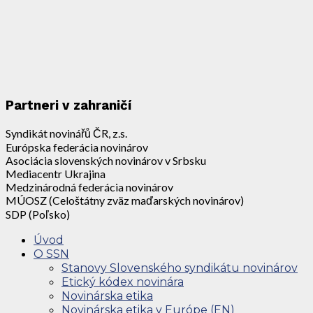
Partneri v zahraničí
Syndikát novinářů ČR, z.s.
Európska federácia novinárov
Asociácia slovenských novinárov v Srbsku
Mediacentr Ukrajina
Medzinárodná federácia novinárov
MÚOSZ (Celoštátny zväz maďarských novinárov)
SDP (Poľsko)
Úvod
O SSN
Stanovy Slovenského syndikátu novinárov
Etický kódex novinára
Novinárska etika
Novinárska etika v Európe (EN)