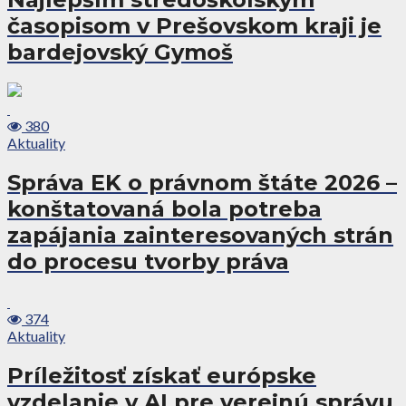
časopisom v Prešovskom kraji je
bardejovský Gymoš
380
Aktuality
Správa EK o právnom štáte 2026 –
konštatovaná bola potreba
zapájania zainteresovaných strán
do procesu tvorby práva
374
Aktuality
Príležitosť získať európske
vzdelanie v AI pre verejnú správu