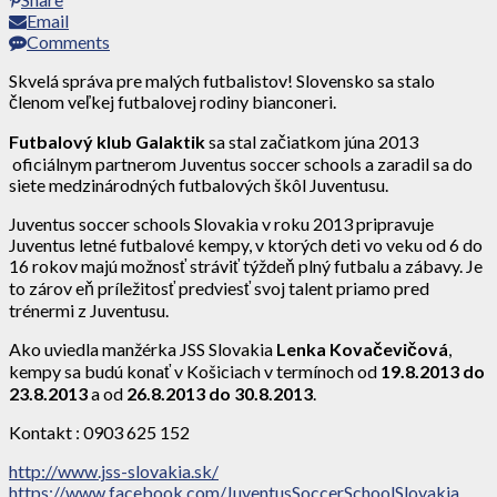
Email
Comments
Skvelá správa pre malých futbalistov! Slovensko sa stalo
členom veľkej futbalovej rodiny bianconeri.
Futbalový klub Galaktik
sa stal začiatkom júna 2013
oficiálnym partnerom Juventus soccer schools a zaradil sa do
siete medzinárodných futbalových škôl Juventusu.
Juventus soccer schools Slovakia v roku 2013 pripravuje
Juventus letné futbalové kempy, v ktorých deti vo veku od 6 do
16 rokov majú možnosť stráviť týždeň plný futbalu a zábavy. Je
to zárov eň príležitosť predviesť svoj talent priamo pred
trénermi z Juventusu.
Ako uviedla manžérka JSS Slovakia
Lenka Kovačevičová
,
kempy sa budú konať v Košiciach v termínoch od
19.8.2013 do
23.8.2013
a od
26.8.2013 do 30.8.2013
.
Kontakt : 0903 625 152
http://www.jss-slovakia.sk/
https://www.facebook.com/JuventusSoccerSchoolSlovakia