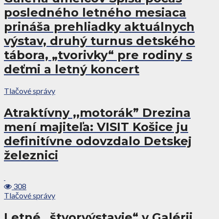
posledného letného mesiaca
prináša prehliadky aktuálnych
výstav, druhý turnus detského
tábora, „tvorivky“ pre rodiny s
deťmi a letný koncert
Tlačové správy
Atraktívny ,,motorák” Drezina
mení majiteľa: VISIT Košice ju
definitívne odovzdalo Detskej
železnici
308
Tlačové správy
Letné „štvorvýstavie“ v Galérii