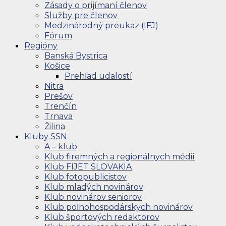
Zásady o prijímaní členov
Služby pre členov
Medzinárodný preukaz (IFJ)
Fórum
Regióny
Banská Bystrica
Košice
Prehľad udalostí
Nitra
Prešov
Trenčín
Trnava
Žilina
Kluby SSN
A – klub
Klub firemných a regionálnych médií
Klub FIJET SLOVAKIA
Klub fotopublicistov
Klub mladých novinárov
Klub novinárov seniorov
Klub poľnohospodárskych novinárov
Klub športových redaktorov