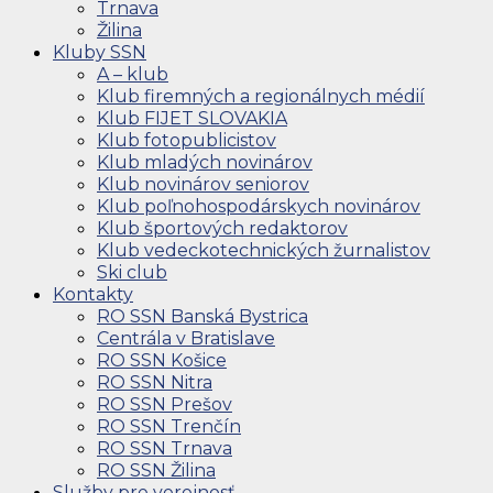
Trnava
Žilina
Kluby SSN
A – klub
Klub firemných a regionálnych médií
Klub FIJET SLOVAKIA
Klub fotopublicistov
Klub mladých novinárov
Klub novinárov seniorov
Klub poľnohospodárskych novinárov
Klub športových redaktorov
Klub vedeckotechnických žurnalistov
Ski club
Kontakty
RO SSN Banská Bystrica
Centrála v Bratislave
RO SSN Košice
RO SSN Nitra
RO SSN Prešov
RO SSN Trenčín
RO SSN Trnava
RO SSN Žilina
Služby pre verejnosť