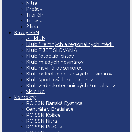
Nitra
Prešov
Trenčín
Trnava
Žilina
Kluby SSN
A – klub
Klub firemných a regionálnych médií
Klub FIJET SLOVAKIA
Klub fotopublicistov
Klub mladých novinárov
Klub novinárov seniorov
Klub poľnohospodárskych novinárov
Klub športových redaktorov
Klub vedeckotechnických žurnalistov
Ski club
Kontakty
RO SSN Banská Bystrica
Centrála v Bratislave
RO SSN Košice
RO SSN Nitra
RO SSN Prešov