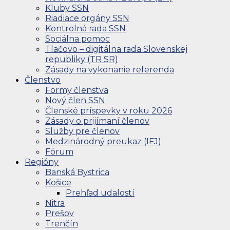
Kluby SSN
Riadiace orgány SSN
Kontrolná rada SSN
Sociálna pomoc
Tlačovo – digitálna rada Slovenskej
republiky (TR SR)
Zásady na vykonanie referenda
Členstvo
Formy členstva
Nový člen SSN
Členské príspevky v roku 2026
Zásady o prijímaní členov
Služby pre členov
Medzinárodný preukaz (IFJ)
Fórum
Regióny
Banská Bystrica
Košice
Prehľad udalostí
Nitra
Prešov
Trenčín