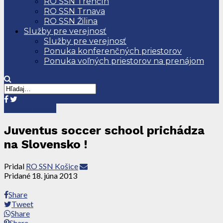
RO SSN Trenčín
RO SSN Trnava
RO SSN Žilina
Služby pre verejnosť
Služby pre verejnosť
Ponuka konferenčných priestorov
Ponuka voľných priestorov na prenájom
Tlačové správy
Juventus soccer school prichádza
na Slovensko !
Pridal
RO SSN Košice
Pridané
18. júna 2013
Share
Tweet
Share
Share