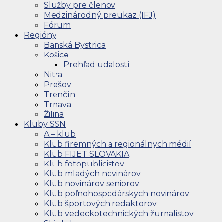
Služby pre členov
Medzinárodný preukaz (IFJ)
Fórum
Regióny
Banská Bystrica
Košice
Prehľad udalostí
Nitra
Prešov
Trenčín
Trnava
Žilina
Kluby SSN
A – klub
Klub firemných a regionálnych médií
Klub FIJET SLOVAKIA
Klub fotopublicistov
Klub mladých novinárov
Klub novinárov seniorov
Klub poľnohospodárskych novinárov
Klub športových redaktorov
Klub vedeckotechnických žurnalistov