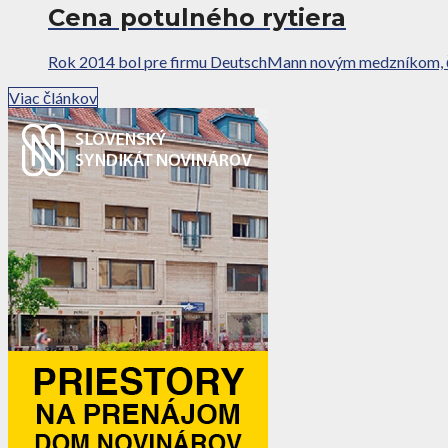
Cena potulného rytiera
Rok 2014 bol pre firmu DeutschMann novým medzníkom, čo sa
Viac článkov