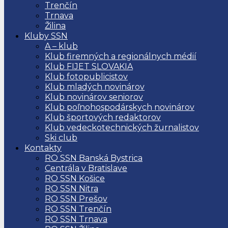
Trenčín
Trnava
Žilina
Kluby SSN
A – klub
Klub firemných a regionálnych médií
Klub FIJET SLOVAKIA
Klub fotopublicistov
Klub mladých novinárov
Klub novinárov seniorov
Klub poľnohospodárskych novinárov
Klub športových redaktorov
Klub vedeckotechnických žurnalistov
Ski club
Kontakty
RO SSN Banská Bystrica
Centrála v Bratislave
RO SSN Košice
RO SSN Nitra
RO SSN Prešov
RO SSN Trenčín
RO SSN Trnava