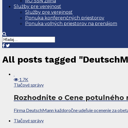
RO SSN Žilina
Služby pre verejnosť
Služby pre verejnosť
Ponuka konferenčných priestorov
Ponuka voľných priestorov na prenájom
All posts tagged "Deutsch
1.7K
Tlačové správy
Rozhodnite o Cene potulného r
Firma DeutschMann každoročne udeľuje ocenenie za obetavo
Tlačové správy