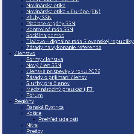
Novinárska etika
Novinárska etika v Európe (EN)
Kluby SSN
Riadiace orgány SSN
Kontrolná rada SSN
Sociálna pomoc
Tlačovo – digitálna rada Slovenskej republiky
Zásady na vykonanie referenda
Členstvo
Formy členstva
Nový člen SSN
Členské príspevky v roku 2026
Zásady o prijímaní členov
Služby pre členov
Medzinárodný preukaz (IFJ)
Fórum
Regióny
Banská Bystrica
Košice
Prehľad udalostí
Nitra
Prešov