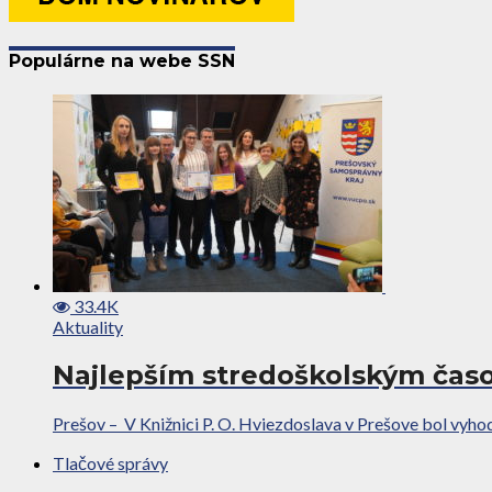
Populárne na webe SSN
33.4K
Aktuality
Najlepším stredoškolským časo
Prešov – V Knižnici P. O. Hviezdoslava v Prešove bol vyhod
Tlačové správy