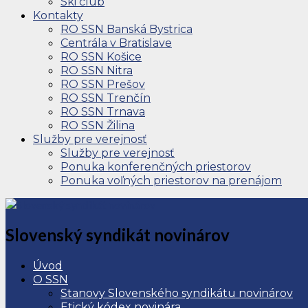
Ski club
Kontakty
RO SSN Banská Bystrica
Centrála v Bratislave
RO SSN Košice
RO SSN Nitra
RO SSN Prešov
RO SSN Trenčín
RO SSN Trnava
RO SSN Žilina
Služby pre verejnosť
Služby pre verejnosť
Ponuka konferenčných priestorov
Ponuka voľných priestorov na prenájom
Slovenský syndikát novinárov
Úvod
O SSN
Stanovy Slovenského syndikátu novinárov
Etický kódex novinára