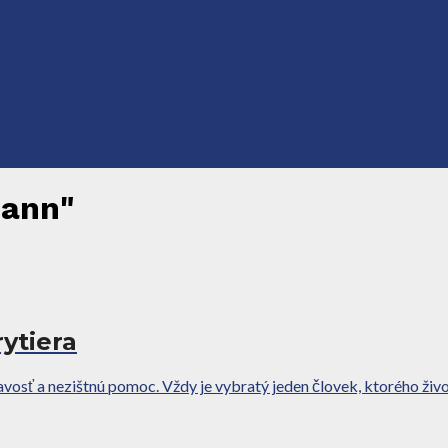
Mann"
ytiera
sť a nezištnú pomoc. Vždy je vybratý jeden človek, ktorého život