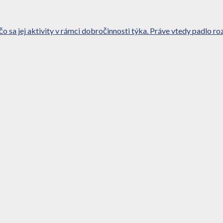
 jej aktivity v rámci dobročinnosti týka. Práve vtedy padlo rozh