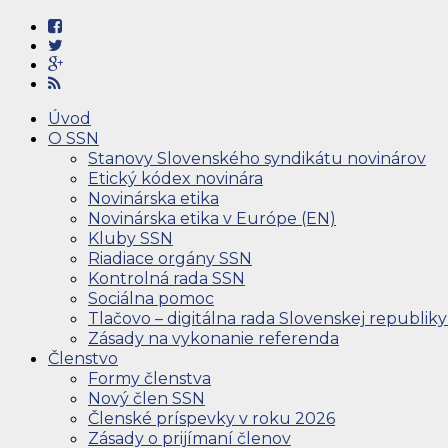
Úvod
O SSN
Stanovy Slovenského syndikátu novinárov
Etický kódex novinára
Novinárska etika
Novinárska etika v Európe (EN)
Kluby SSN
Riadiace orgány SSN
Kontrolná rada SSN
Sociálna pomoc
Tlačovo – digitálna rada Slovenskej republiky
Zásady na vykonanie referenda
Členstvo
Formy členstva
Nový člen SSN
Členské príspevky v roku 2026
Zásady o prijímaní členov