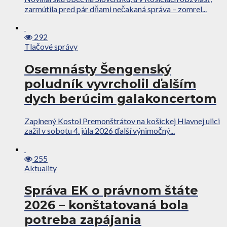
zarmútila pred pár dňami nečakaná správa – zomrel...
292
Tlačové správy
Osemnásty Šengenský
poludník vyvrcholil ďalším
dych berúcim galakoncertom
Zaplnený Kostol Premonštrátov na košickej Hlavnej ulici
zažil v sobotu 4. júla 2026 ďalší výnimočný...
255
Aktuality
Správa EK o právnom štáte
2026 – konštatovaná bola
potreba zapájania