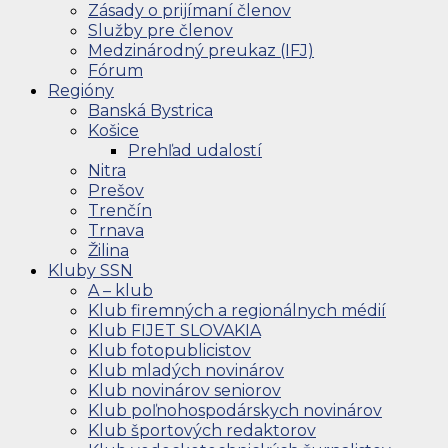
Zásady o prijímaní členov
Služby pre členov
Medzinárodný preukaz (IFJ)
Fórum
Regióny
Banská Bystrica
Košice
Prehľad udalostí
Nitra
Prešov
Trenčín
Trnava
Žilina
Kluby SSN
A – klub
Klub firemných a regionálnych médií
Klub FIJET SLOVAKIA
Klub fotopublicistov
Klub mladých novinárov
Klub novinárov seniorov
Klub poľnohospodárskych novinárov
Klub športových redaktorov