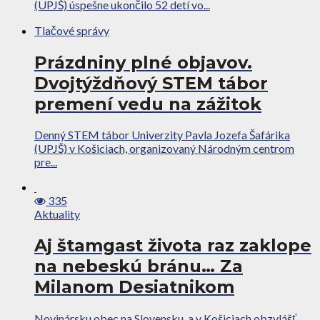
(UPJŠ) úspešne ukončilo 52 detí vo...
Tlačové správy
Prázdniny plné objavov.
Dvojtýždňový STEM tábor
premení vedu na zážitok
Denný STEM tábor Univerzity Pavla Jozefa Šafárika
(UPJŠ) v Košiciach, organizovaný Národným centrom
pre...
335
Aktuality
Aj štamgast života raz zaklope
na nebeskú bránu… Za
Milanom Desiatnikom
Novinársku obec na Slovensku, a v Košiciach obzvlášť,