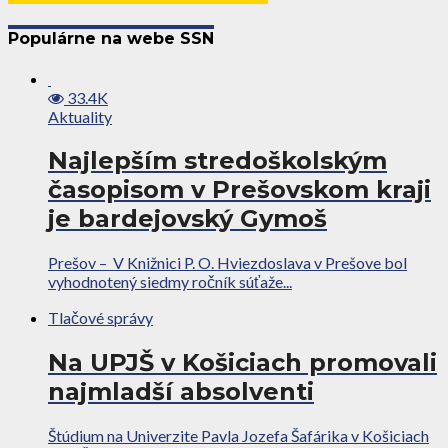
Populárne na webe SSN
33.4K
Aktuality
Najlepším stredoškolským
časopisom v Prešovskom kraji
je bardejovský Gymoš
Prešov – V Knižnici P. O. Hviezdoslava v Prešove bol
vyhodnotený siedmy ročník súťaže...
Tlačové správy
Na UPJŠ v Košiciach promovali
najmladší absolventi
Štúdium na Univerzite Pavla Jozefa Šafárika v Košiciach