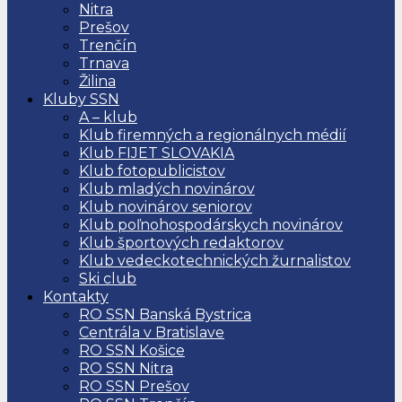
Nitra
Prešov
Trenčín
Trnava
Žilina
Kluby SSN
A – klub
Klub firemných a regionálnych médií
Klub FIJET SLOVAKIA
Klub fotopublicistov
Klub mladých novinárov
Klub novinárov seniorov
Klub poľnohospodárskych novinárov
Klub športových redaktorov
Klub vedeckotechnických žurnalistov
Ski club
Kontakty
RO SSN Banská Bystrica
Centrála v Bratislave
RO SSN Košice
RO SSN Nitra
RO SSN Prešov