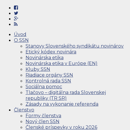
Úvod
O SSN
Stanovy Slovenského syndikátu novinárov
Etický kódex novinára
Novinárska etika
Novinárska etika v Európe (EN)
Kluby SSN
Riadiace orgány SSN
Kontrolná rada SSN
Sociálna pomoc
Tlačovo – digitálna rada Slovenskej
republiky (TR SR)
Zásady na vykonanie referenda
Členstvo
Formy členstva
Nový člen SSN
Členské príspevky v roku 2026