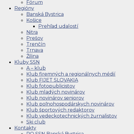
Fórum
Regióny
Banská Bystrica
Košice
Prehľad udalostí
Nitra
Prešov
Trenčín
Trnava
Žilina
Kluby SSN
A – klub
Klub firemných a regionálnych médií
Klub FIJET SLOVAKIA
Klub fotopublicistov
Klub mladých novinárov
Klub novinárov seniorov
Klub poľnohospodárskych novinárov
Klub športových redaktorov
Klub vedeckotechnických žurnalistov
Ski club
Kontakty
RO SSN Banská Bystrica