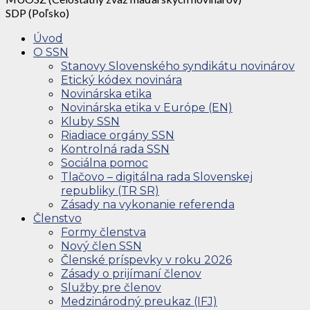
SDP (Poľsko)
Úvod
O SSN
Stanovy Slovenského syndikátu novinárov
Etický kódex novinára
Novinárska etika
Novinárska etika v Európe (EN)
Kluby SSN
Riadiace orgány SSN
Kontrolná rada SSN
Sociálna pomoc
Tlačovo – digitálna rada Slovenskej
republiky (TR SR)
Zásady na vykonanie referenda
Členstvo
Formy členstva
Nový člen SSN
Členské príspevky v roku 2026
Zásady o prijímaní členov
Služby pre členov
Medzinárodný preukaz (IFJ)