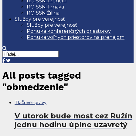
RO SSN Trenčín
RO SSN Trnava
RO SSN Žilina
Služby pre verejnosť
Služby pre verejnosť
Ponuka konferenčných priestorov
Ponuka voľných priestorov na prenájom
All posts tagged
"obmedzenie"
Tlačové správy
V utorok bude most cez Ružín
jednu hodinu úplne uzavretý