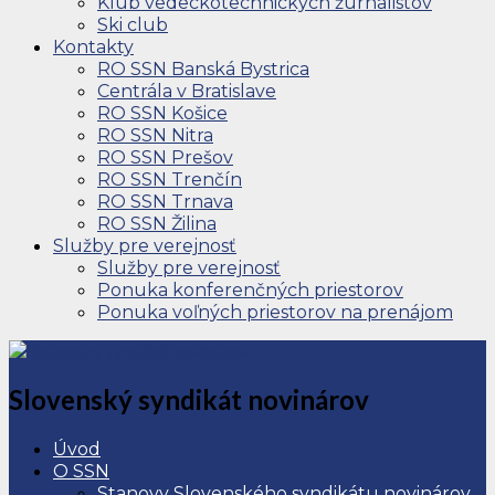
Klub vedeckotechnických žurnalistov
Ski club
Kontakty
RO SSN Banská Bystrica
Centrála v Bratislave
RO SSN Košice
RO SSN Nitra
RO SSN Prešov
RO SSN Trenčín
RO SSN Trnava
RO SSN Žilina
Služby pre verejnosť
Služby pre verejnosť
Ponuka konferenčných priestorov
Ponuka voľných priestorov na prenájom
Slovenský syndikát novinárov
Úvod
O SSN
Stanovy Slovenského syndikátu novinárov