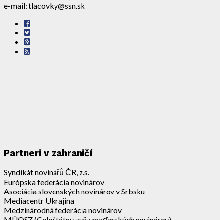
e-mail: tlacovky@ssn.sk
Partneri v zahraničí
Syndikát novinářů ČR, z.s.
Európska federácia novinárov
Asociácia slovenských novinárov v Srbsku
Mediacentr Ukrajina
Medzinárodná federácia novinárov
MÚOSZ (Celoštátny zväz maďarských novinárov)