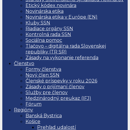
Etický kódex novinára
Novinárska etika
Novinárska etika v Európe (EN)
Kluby SSN
Riadiace orgány SSN
Kontrolná rada SSN
Sociálna pomoc
Tlačovo – digitálna rada Slovenskej
republiky (TR SR)
Zásady na vykonanie referenda
Členstvo
Formy členstva
Nový člen SSN
Členské príspevky v roku 2026
Zásady o prijímaní členov
Služby pre členov
Medzinárodný preukaz (IFJ)
Fórum
Regióny
Banská Bystrica
Košice
Prehľad udalostí