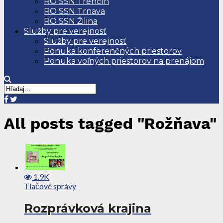
RO SSN Trenčín
RO SSN Trnava
RO SSN Žilina
Služby pre verejnosť
Služby pre verejnosť
Ponuka konferenčných priestorov
Ponuka voľných priestorov na prenájom
All posts tagged "Rožňava"
1.9K
Tlačové správy
Rozprávková krajina