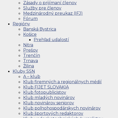
Zásady o prijímaní členov
Služby pre členov
Medzinárodný preukaz (IFJ)
Fórum
Regióny
Banská Bystrica
Košice
Prehľad udalostí
Nitra
Prešov
Trenčín
Trnava
Žilina
Kluby SSN
A – klub
Klub firemných a regionálnych médií
Klub FIJET SLOVAKIA
Klub fotopublicistov
Klub mladých novinárov
Klub novinárov seniorov
Klub poľnohospodárskych novinárov
Klub športových redaktorov