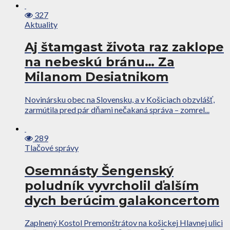
327
Aktuality
Aj štamgast života raz zaklope
na nebeskú bránu… Za
Milanom Desiatnikom
Novinársku obec na Slovensku, a v Košiciach obzvlášť,
zarmútila pred pár dňami nečakaná správa – zomrel...
289
Tlačové správy
Osemnásty Šengenský
poludník vyvrcholil ďalším
dych berúcim galakoncertom
Zaplnený Kostol Premonštrátov na košickej Hlavnej ulici