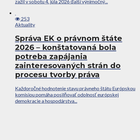
zažil v sobotu 4. júla 2026 ďalší výnimočný...
253
Aktuality
Správa EK o právnom štáte
2026 – konštatovaná bola
potreba zapájania
zainteresovaných strán do
procesu tvorby práva
Každoročné hodnotenie stavu právneho štátu Európskou
komisiou pomáha posilňovať odolnosť európskej
demokracie a hospodárstva...