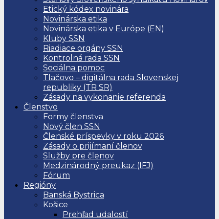
Etický kódex novinára
Novinárska etika
Novinárska etika v Európe (EN)
Kluby SSN
Riadiace orgány SSN
Kontrolná rada SSN
Sociálna pomoc
Tlačovo – digitálna rada Slovenskej
republiky (TR SR)
Zásady na vykonanie referenda
Členstvo
Formy členstva
Nový člen SSN
Členské príspevky v roku 2026
Zásady o prijímaní členov
Služby pre členov
Medzinárodný preukaz (IFJ)
Fórum
Regióny
Banská Bystrica
Košice
Prehľad udalostí