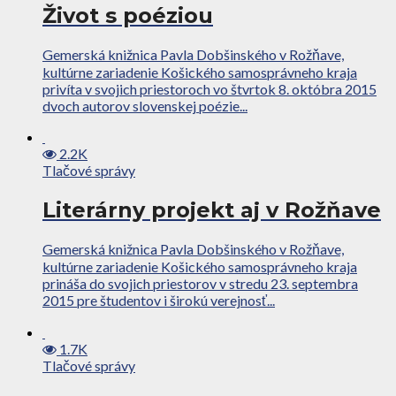
Život s poéziou
Gemerská knižnica Pavla Dobšinského v Rožňave,
kultúrne zariadenie Košického samosprávneho kraja
privíta v svojich priestoroch vo štvrtok 8. októbra 2015
dvoch autorov slovenskej poézie...
2.2K
Tlačové správy
Literárny projekt aj v Rožňave
Gemerská knižnica Pavla Dobšinského v Rožňave,
kultúrne zariadenie Košického samosprávneho kraja
prináša do svojich priestorov v stredu 23. septembra
2015 pre študentov i širokú verejnosť...
1.7K
Tlačové správy