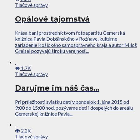
Tlačové správy
Opálové tajomstvá
Krása baní prostredníctvom fotoaparátu Gemerská
knižnica Pavla Dobšinského v Rožňave, kultúrne
zariadenie Košického samosprávneho kraja a autor Miloš
Greisel pozývajú širokú verejnosť...
1.7K
Tlačové správy
Darujme im náš čas…
Pri príležitosti sviatku detí v pondelok 1. júna 2015 od
9:00 do 15:00 hod. pozývame deti i dospelých do areálu
Gemerskej knižnice Pavla...
2.2K
Tlačové správy