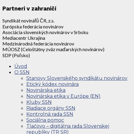
Partneri v zahraničí
Syndikát novinářů ČR, z.s.
Európska federácia novinárov
Asociácia slovenských novinárov v Srbsku
Mediacentr Ukrajina
Medzinárodná federácia novinárov
MÚOSZ (Celoštátny zväz maďarských novinárov)
SDP (Poľsko)
Úvod
O SSN
Stanovy Slovenského syndikátu novinárov
Etický kódex novinára
Novinárska etika
Novinárska etika v Európe (EN)
Kluby SSN
Riadiace orgány SSN
Kontrolná rada SSN
Sociálna pomoc
Tlačovo – digitálna rada Slovenskej
republiky (TR SR)