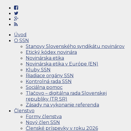
Úvod
O SSN
Stanovy Slovenského syndikátu novinárov
Etický kódex novinára
Novinárska etika
Novinárska etika v Európe (EN)
Kluby SSN
Riadiace orgány SSN
Kontrolná rada SSN
Sociálna pomoc
Tlačovo – digitálna rada Slovenskej
republiky (TR SR)
Zásady na vykonanie referenda
Členstvo
Formy členstva
Nový člen SSN
Členské príspevky v roku 2026