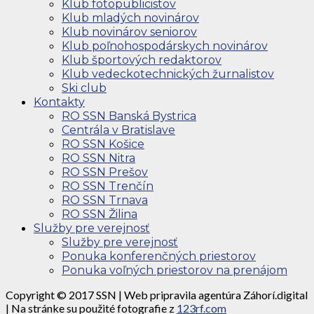
Klub fotopublicistov
Klub mladých novinárov
Klub novinárov seniorov
Klub poľnohospodárskych novinárov
Klub športových redaktorov
Klub vedeckotechnických žurnalistov
Ski club
Kontakty
RO SSN Banská Bystrica
Centrála v Bratislave
RO SSN Košice
RO SSN Nitra
RO SSN Prešov
RO SSN Trenčín
RO SSN Trnava
RO SSN Žilina
Služby pre verejnosť
Služby pre verejnosť
Ponuka konferenčných priestorov
Ponuka voľných priestorov na prenájom
Copyright © 2017 SSN | Web pripravila agentúra Záhorí.digital
| Na stránke su použité fotografie z
123rf.com