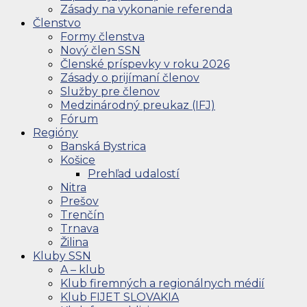
Zásady na vykonanie referenda
Členstvo
Formy členstva
Nový člen SSN
Členské príspevky v roku 2026
Zásady o prijímaní členov
Služby pre členov
Medzinárodný preukaz (IFJ)
Fórum
Regióny
Banská Bystrica
Košice
Prehľad udalostí
Nitra
Prešov
Trenčín
Trnava
Žilina
Kluby SSN
A – klub
Klub firemných a regionálnych médií
Klub FIJET SLOVAKIA