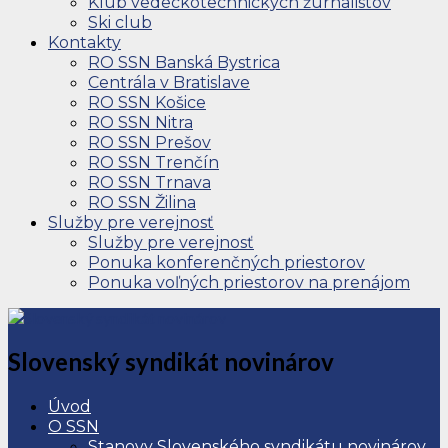
Klub vedeckotechnických žurnalistov
Ski club
Kontakty
RO SSN Banská Bystrica
Centrála v Bratislave
RO SSN Košice
RO SSN Nitra
RO SSN Prešov
RO SSN Trenčín
RO SSN Trnava
RO SSN Žilina
Služby pre verejnosť
Služby pre verejnosť
Ponuka konferenčných priestorov
Ponuka voľných priestorov na prenájom
Slovenský syndikát novinárov
Úvod
O SSN
Stanovy Slovenského syndikátu novinárov