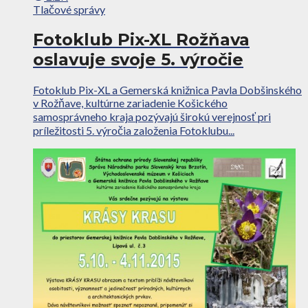
Tlačové správy
Fotoklub Pix-XL Rožňava
oslavuje svoje 5. výročie
Fotoklub Pix-XL a Gemerská knižnica Pavla Dobšinského
v Rožňave, kultúrne zariadenie Košického
samosprávneho kraja pozývajú širokú verejnosť pri
príležitosti 5. výročia založenia Fotoklubu...