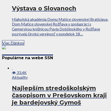
Výstava o Slovanoch
Hlaholská akadémia Domu Matice slovenskej Bratislava,
Dom Matice slovenskej Rožňava v spolupráci s
Gemerskou knižnicou Pavla Dobšinského v Rožňave
pozývajú širokú verejnosť v pondelok 18....
Viac článkov
Populárne na webe SSN
33.4K
Aktuality
Najlepším stredoškolským
časopisom v Prešovskom kraji
je bardejovský Gymoš