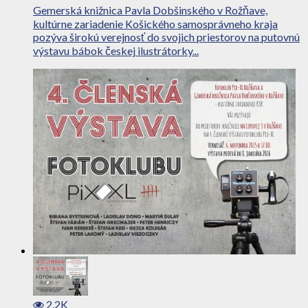
Gemerská knižnica Pavla Dobšinského v Rožňave,
kultúrne zariadenie Košického samosprávneho kraja
pozýva širokú verejnosť do svojich priestorov na putovnú
výstavu bábok českej ilustrátorky...
2.2K