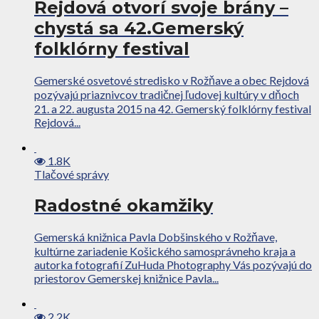
Rejdová otvorí svoje brány –
chystá sa 42.Gemerský
folklórny festival
Gemerské osvetové stredisko v Rožňave a obec Rejdová
pozývajú priaznivcov tradičnej ľudovej kultúry v dňoch
21. a 22. augusta 2015 na 42. Gemerský folklórny festival
Rejdová...
1.8K
Tlačové správy
Radostné okamžiky
Gemerská knižnica Pavla Dobšinského v Rožňave,
kultúrne zariadenie Košického samosprávneho kraja a
autorka fotografií ZuHuda Photography Vás pozývajú do
priestorov Gemerskej knižnice Pavla...
2.2K