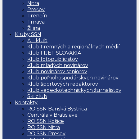
Nitra
Prešov
Trenčín
Trnava
Žilina
Kluby SSN
A – klub
Klub firemných a regionálnych médií
Klub FIJET SLOVAKIA
Klub fotopublicistov
Klub mladých novinárov
Klub novinárov seniorov
Klub poľnohospodárskych novinárov
Klub športových redaktorov
Klub vedeckotechnických žurnalistov
Ski club
Kontakty
RO SSN Banská Bystrica
Centrála v Bratislave
RO SSN Košice
RO SSN Nitra
RO SSN Prešov