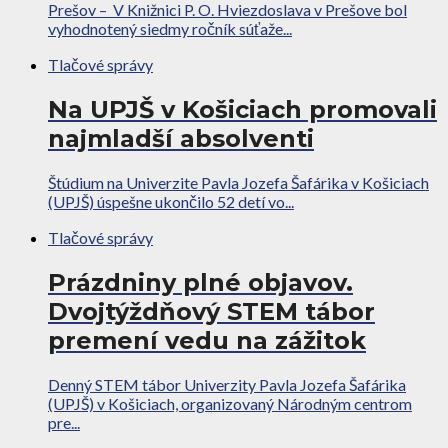
Prešov – V Knižnici P. O. Hviezdoslava v Prešove bol
vyhodnotený siedmy ročník súťaže...
Tlačové správy
Na UPJŠ v Košiciach promovali
najmladší absolventi
Štúdium na Univerzite Pavla Jozefa Šafárika v Košiciach
(UPJŠ) úspešne ukončilo 52 detí vo...
Tlačové správy
Prázdniny plné objavov.
Dvojtýždňový STEM tábor
premení vedu na zážitok
Denný STEM tábor Univerzity Pavla Jozefa Šafárika
(UPJŠ) v Košiciach, organizovaný Národným centrom
pre...