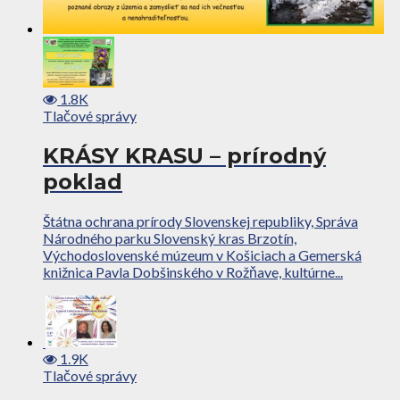
1.8K
Tlačové správy
KRÁSY KRASU – prírodný
poklad
Štátna ochrana prírody Slovenskej republiky, Správa
Národného parku Slovenský kras Brzotín,
Východoslovenské múzeum v Košiciach a Gemerská
knižnica Pavla Dobšinského v Rožňave, kultúrne...
1.9K
Tlačové správy