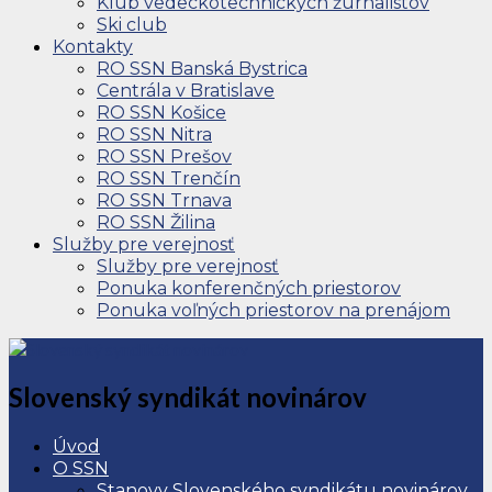
Klub vedeckotechnických žurnalistov
Ski club
Kontakty
RO SSN Banská Bystrica
Centrála v Bratislave
RO SSN Košice
RO SSN Nitra
RO SSN Prešov
RO SSN Trenčín
RO SSN Trnava
RO SSN Žilina
Služby pre verejnosť
Služby pre verejnosť
Ponuka konferenčných priestorov
Ponuka voľných priestorov na prenájom
Slovenský syndikát novinárov
Úvod
O SSN
Stanovy Slovenského syndikátu novinárov