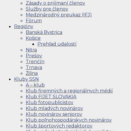
Zásady o prijímaní členov
Služby pre členov
Medzinárodný preukaz (IFJ)
Fórum
Regióny
Banská Bystrica
Košice
Prehľad udalostí
Nitra
Prešov
Trenčín
Trnava
Žilina
Kluby SSN
A – klub
Klub firemných a regionálnych médií
Klub FIJET SLOVAKIA
Klub fotopublicistov
Klub mladých novinárov
Klub novinárov seniorov
Klub poľnohospodárskych novinárov
Klub športových redaktorov