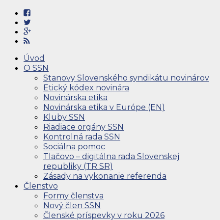
Úvod
O SSN
Stanovy Slovenského syndikátu novinárov
Etický kódex novinára
Novinárska etika
Novinárska etika v Európe (EN)
Kluby SSN
Riadiace orgány SSN
Kontrolná rada SSN
Sociálna pomoc
Tlačovo – digitálna rada Slovenskej
republiky (TR SR)
Zásady na vykonanie referenda
Členstvo
Formy členstva
Nový člen SSN
Členské príspevky v roku 2026