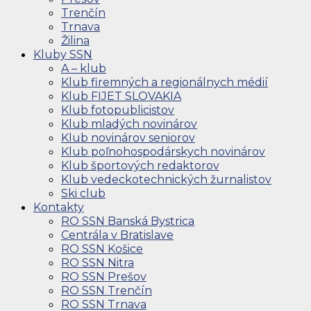
Trenčín
Trnava
Žilina
Kluby SSN
A – klub
Klub firemných a regionálnych médií
Klub FIJET SLOVAKIA
Klub fotopublicistov
Klub mladých novinárov
Klub novinárov seniorov
Klub poľnohospodárskych novinárov
Klub športových redaktorov
Klub vedeckotechnických žurnalistov
Ski club
Kontakty
RO SSN Banská Bystrica
Centrála v Bratislave
RO SSN Košice
RO SSN Nitra
RO SSN Prešov
RO SSN Trenčín
RO SSN Trnava