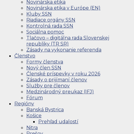
Novinárska etika
Novinárska etika v Európe (EN)
Kluby SSN
Riadiace orgány SSN
Kontrolná rada SSN
Sociálna pomoc
Tlačovo – digitálna rada Slovenskej
republiky (TR SR)
Zásady na vykonanie referenda
Členstvo
Formy členstva
Nový člen SSN
Členské príspevky v roku 2026
Zásady o prijímaní členov
Služby pre členov
Medzinárodný preukaz (IFJ)
Fórum
Regióny
Banská Bystrica
Košice
Prehľad udalostí
Nitra
Prešov