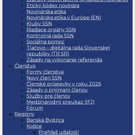
Etický kódex novinára
Novinárska etika
Novinárska etika v Európe (EN)
Kluby SSN
Riadiace orgány SSN
Kontrolná rada SSN
Sociálna pomoc
Tlačovo – digitálna rada Slovenskej
republiky (TR SR)
Zásady na vykonanie referenda
Členstvo
Formy členstva
Nový člen SSN
Členské príspevky v roku 2026
Zásady o prijímaní členov
Služby pre členov
Medzinárodný preukaz (IFJ)
Fórum
Regióny
Banská Bystrica
Košice
Prehľad udalostí