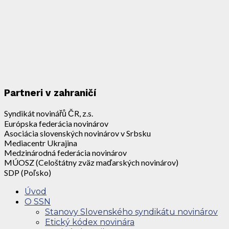
Partneri v zahraničí
Syndikát novinářů ČR, z.s.
Európska federácia novinárov
Asociácia slovenských novinárov v Srbsku
Mediacentr Ukrajina
Medzinárodná federácia novinárov
MÚOSZ (Celoštátny zväz maďarských novinárov)
SDP (Poľsko)
Úvod
O SSN
Stanovy Slovenského syndikátu novinárov
Etický kódex novinára