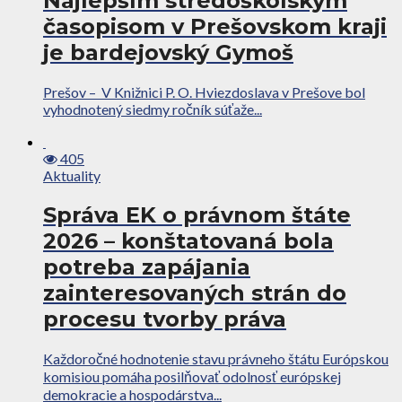
Najlepším stredoškolským
časopisom v Prešovskom kraji
je bardejovský Gymoš
Prešov – V Knižnici P. O. Hviezdoslava v Prešove bol
vyhodnotený siedmy ročník súťaže...
405
Aktuality
Správa EK o právnom štáte
2026 – konštatovaná bola
potreba zapájania
zainteresovaných strán do
procesu tvorby práva
Každoročné hodnotenie stavu právneho štátu Európskou
komisiou pomáha posilňovať odolnosť európskej
demokracie a hospodárstva...