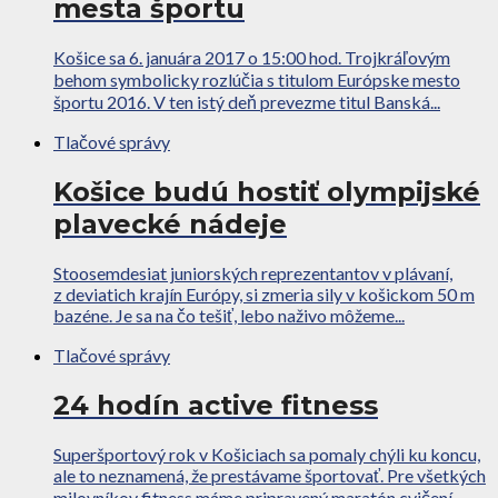
mesta športu
Košice sa 6. januára 2017 o 15:00 hod. Trojkráľovým
behom symbolicky rozlúčia s titulom Európske mesto
športu 2016. V ten istý deň prevezme titul Banská...
Tlačové správy
Košice budú hostiť olympijské
plavecké nádeje
Stoosemdesiat juniorských reprezentantov v plávaní,
z deviatich krajín Európy, si zmeria sily v košickom 50 m
bazéne. Je sa na čo tešiť, lebo naživo môžeme...
Tlačové správy
24 hodín active fitness
Superšportový rok v Košiciach sa pomaly chýli ku koncu,
ale to neznamená, že prestávame športovať. Pre všetkých
milovníkov fitness máme pripravený maratón cvičení,...