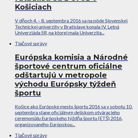
Košiciach
V dňoch 4. – 8. septembra 2016 sa na pôde Slovenskej
Technickej univerzity v Bratislave konala IV. Letná
Univerziáda SR, na ktorej mala Univerzita...
Tlačové správy
Európska komisia a Národné
športové centrum oficiálne
odštartujú v metropole
východu Európsky týždeň
športu
Košice ako Európske mesto športu 2016 sa v sobotu 10.
septembra stane oficiálnym dejiskom otváracieho
ceremoniálu Európskeho týždňa športu (ETŠ) 2016,
organizovaného Európskou...
Tlačové správy