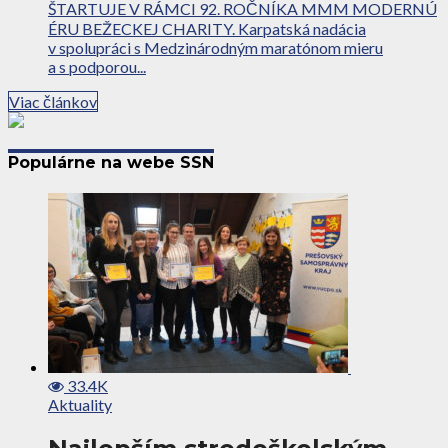
ŠTARTUJE V RÁMCI 92. ROČNÍKA MMM MODERNÚ
ÉRU BEŽECKEJ CHARITY. Karpatská nadácia
v spolupráci s Medzinárodným maratónom mieru
a s podporou...
Viac článkov
Populárne na webe SSN
33.4K
Aktuality