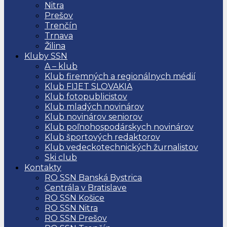
Nitra
Prešov
Trenčín
Trnava
Žilina
Kluby SSN
A – klub
Klub firemných a regionálnych médií
Klub FIJET SLOVAKIA
Klub fotopublicistov
Klub mladých novinárov
Klub novinárov seniorov
Klub poľnohospodárskych novinárov
Klub športových redaktorov
Klub vedeckotechnických žurnalistov
Ski club
Kontakty
RO SSN Banská Bystrica
Centrála v Bratislave
RO SSN Košice
RO SSN Nitra
RO SSN Prešov