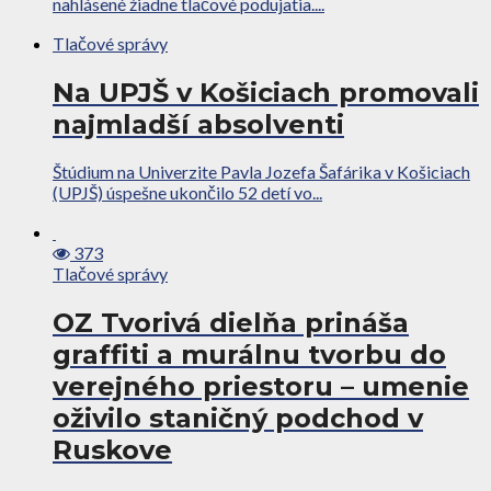
nahlásené žiadne tlačové podujatia....
Tlačové správy
Na UPJŠ v Košiciach promovali
najmladší absolventi
Štúdium na Univerzite Pavla Jozefa Šafárika v Košiciach
(UPJŠ) úspešne ukončilo 52 detí vo...
373
Tlačové správy
OZ Tvorivá dielňa prináša
graffiti a murálnu tvorbu do
verejného priestoru – umenie
oživilo staničný podchod v
Ruskove