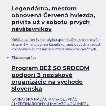
Legendárna, mestom
obnovená Červená hviezda,
privíta už v sobotu prvých
návštevníkov
Košičania, ktorí s nostalgiou spomínali na krásne chvíle
strávené v minulosti na kúpalisku, majú dôvod na radosť.
Po necelých 11 mesiacoch intenzívnych renovačných...
Tlačové správy
Program BEŽ SO SRDCOM
podporí 3 neziskové
organizácie na východe
Slovenska
KARPATSKÁ NADÁCIA V SPOLUPRÁCI
S MEDZINARODNÝM MARATÓNOM MIERU