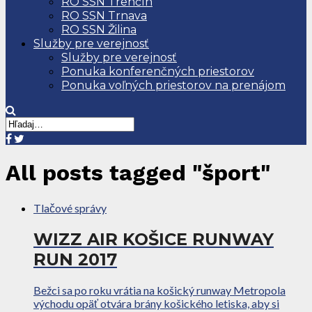
RO SSN Trenčín
RO SSN Trnava
RO SSN Žilina
Služby pre verejnosť
Služby pre verejnosť
Ponuka konferenčných priestorov
Ponuka voľných priestorov na prenájom
All posts tagged "šport"
Tlačové správy
WIZZ AIR KOŠICE RUNWAY
RUN 2017
Bežci sa po roku vrátia na košický runway Metropola
východu opäť otvára brány košického letiska, aby si