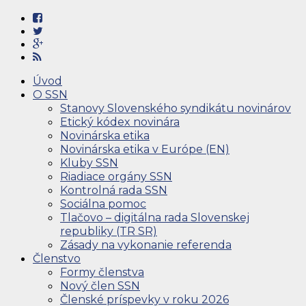
Úvod
O SSN
Stanovy Slovenského syndikátu novinárov
Etický kódex novinára
Novinárska etika
Novinárska etika v Európe (EN)
Kluby SSN
Riadiace orgány SSN
Kontrolná rada SSN
Sociálna pomoc
Tlačovo – digitálna rada Slovenskej
republiky (TR SR)
Zásady na vykonanie referenda
Členstvo
Formy členstva
Nový člen SSN
Členské príspevky v roku 2026