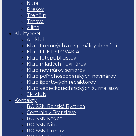
Nitra
Prešov
Trenčín
Trnava
Žilina
Kluby SSN
A – klub
Klub firemných a regionálnych médií
Klub FIJET SLOVAKIA
Klub fotopublicistov
Klub mladých novinárov
Klub novinárov seniorov
Klub poľnohospodárskych novinárov
Klub športových redaktorov
Klub vedeckotechnických žurnalistov
Ski club
Kontakty
RO SSN Banská Bystrica
Centrála v Bratislave
RO SSN Košice
RO SSN Nitra
RO SSN Prešov