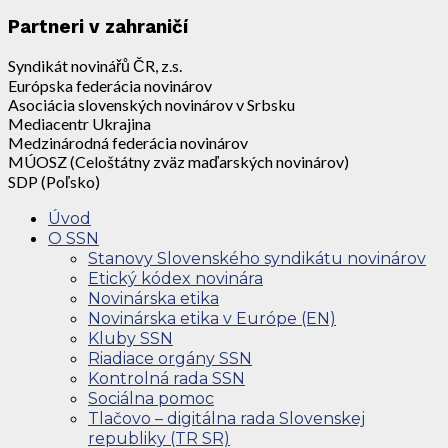
Partneri v zahraničí
Syndikát novinářů ČR, z.s.
Európska federácia novinárov
Asociácia slovenských novinárov v Srbsku
Mediacentr Ukrajina
Medzinárodná federácia novinárov
MÚOSZ (Celoštátny zväz maďarských novinárov)
SDP (Poľsko)
Úvod
O SSN
Stanovy Slovenského syndikátu novinárov
Etický kódex novinára
Novinárska etika
Novinárska etika v Európe (EN)
Kluby SSN
Riadiace orgány SSN
Kontrolná rada SSN
Sociálna pomoc
Tlačovo – digitálna rada Slovenskej
republiky (TR SR)