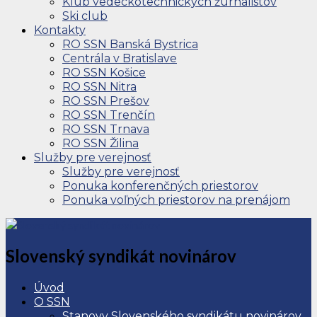
Klub vedeckotechnických žurnalistov
Ski club
Kontakty
RO SSN Banská Bystrica
Centrála v Bratislave
RO SSN Košice
RO SSN Nitra
RO SSN Prešov
RO SSN Trenčín
RO SSN Trnava
RO SSN Žilina
Služby pre verejnosť
Služby pre verejnosť
Ponuka konferenčných priestorov
Ponuka voľných priestorov na prenájom
Slovenský syndikát novinárov
Úvod
O SSN
Stanovy Slovenského syndikátu novinárov