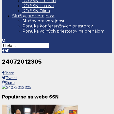
RO SSN Trenčín
RO SSN Trnava
RO SSN Žilina
Služby pre verejnosť
Služby pre verejnosť
Ponuka konferenčných priestorov
Ponuka voľných priestorov na prenájom
24072012305
Share
Tweet
Share
Populárne na webe SSN