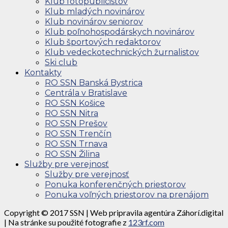
Klub fotopublicistov
Klub mladých novinárov
Klub novinárov seniorov
Klub poľnohospodárskych novinárov
Klub športových redaktorov
Klub vedeckotechnických žurnalistov
Ski club
Kontakty
RO SSN Banská Bystrica
Centrála v Bratislave
RO SSN Košice
RO SSN Nitra
RO SSN Prešov
RO SSN Trenčín
RO SSN Trnava
RO SSN Žilina
Služby pre verejnosť
Služby pre verejnosť
Ponuka konferenčných priestorov
Ponuka voľných priestorov na prenájom
Copyright © 2017 SSN | Web pripravila agentúra Záhorí.digital
| Na stránke su použité fotografie z
123rf.com