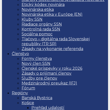
Etický kódex novinára
Novinárska etika
Novinárska etika v Európe (EN)
Kluby SSN
Riadiace orgány SSN
Kontrolná rada SSN
Sociálna pomoc
Tlačovo – digitálna rada Slovenskej
republiky (TR SR)
Zásady na vykonanie referenda
Členstvo
Formy členstva
Nový člen SSN
Členské príspevky v roku 2026
Zásady o prijímaní členov
Služby pre členov
Medzinárodný preukaz (IFJ)
Fórum
Regióny
Banská Bystrica
Košice
Prehľad udalostí