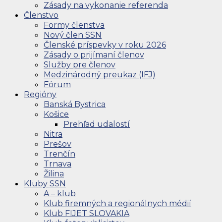
Zásady na vykonanie referenda
Členstvo
Formy členstva
Nový člen SSN
Členské príspevky v roku 2026
Zásady o prijímaní členov
Služby pre členov
Medzinárodný preukaz (IFJ)
Fórum
Regióny
Banská Bystrica
Košice
Prehľad udalostí
Nitra
Prešov
Trenčín
Trnava
Žilina
Kluby SSN
A – klub
Klub firemných a regionálnych médií
Klub FIJET SLOVAKIA