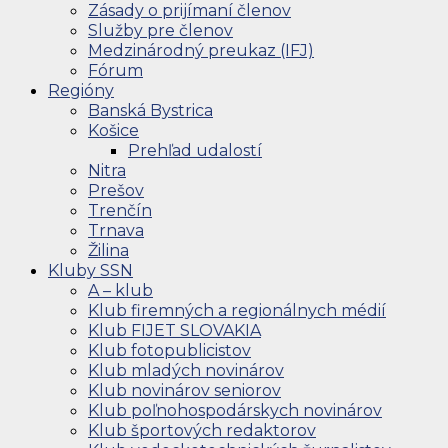
Zásady o prijímaní členov
Služby pre členov
Medzinárodný preukaz (IFJ)
Fórum
Regióny
Banská Bystrica
Košice
Prehľad udalostí
Nitra
Prešov
Trenčín
Trnava
Žilina
Kluby SSN
A – klub
Klub firemných a regionálnych médií
Klub FIJET SLOVAKIA
Klub fotopublicistov
Klub mladých novinárov
Klub novinárov seniorov
Klub poľnohospodárskych novinárov
Klub športových redaktorov