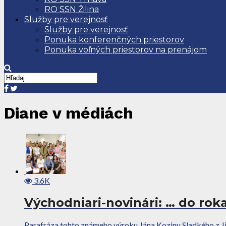
RO SSN Žilina
Služby pre verejnosť
Služby pre verejnosť
Ponuka konferenčných priestorov
Ponuka voľných priestorov na prenájom
Diane v médiách
3.6K
Východniari-novinári: … do rok
Parafráza tohto známeho výroku Jána Kozinu Sladkého z Jir