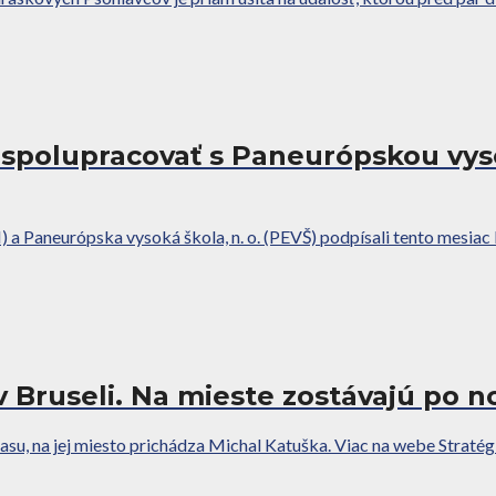
spolupracovať s Paneurópskou vys
a Paneurópska vysoká škola, n. o. (PEVŠ) podpísali tento mesiac
 Bruseli. Na mieste zostávajú po 
asu, na jej miesto prichádza Michal Katuška. Viac na webe Stratég