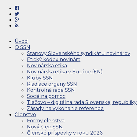
Úvod
O SSN
Stanovy Slovenského syndikátu novinárov
Etický kódex novinára
Novinárska etika
Novinárska etika v Európe (EN)
Kluby SSN
Riadiace orgány SSN
Kontrolná rada SSN
Sociálna pomoc
Tlačovo – digitálna rada Slovenskej republiky
Zásady na vykonanie referenda
Členstvo
Formy členstva
Nový člen SSN
Členské príspevky v roku 2026