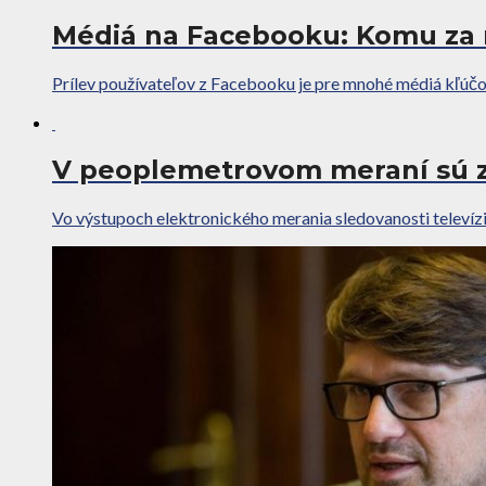
Médiá na Facebooku: Komu za ro
Prílev používateľov z Facebooku je pre mnohé médiá kľúčový
V peoplemetrovom meraní sú zm
Vo výstupoch elektronického merania sledovanosti televízií