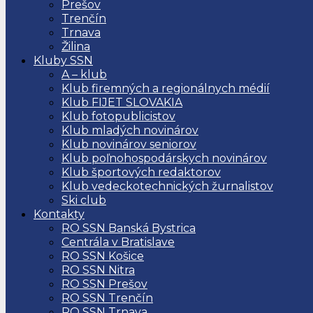
Prešov
Trenčín
Trnava
Žilina
Kluby SSN
A – klub
Klub firemných a regionálnych médií
Klub FIJET SLOVAKIA
Klub fotopublicistov
Klub mladých novinárov
Klub novinárov seniorov
Klub poľnohospodárskych novinárov
Klub športových redaktorov
Klub vedeckotechnických žurnalistov
Ski club
Kontakty
RO SSN Banská Bystrica
Centrála v Bratislave
RO SSN Košice
RO SSN Nitra
RO SSN Prešov
RO SSN Trenčín
RO SSN Trnava