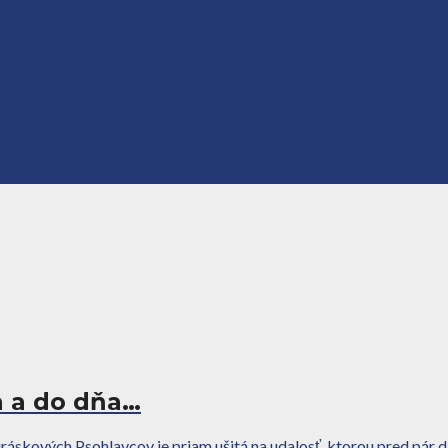
a a do dňa…
áskových Psohlavcov je priam ušitá na udalosť, ktorou pred pár dň