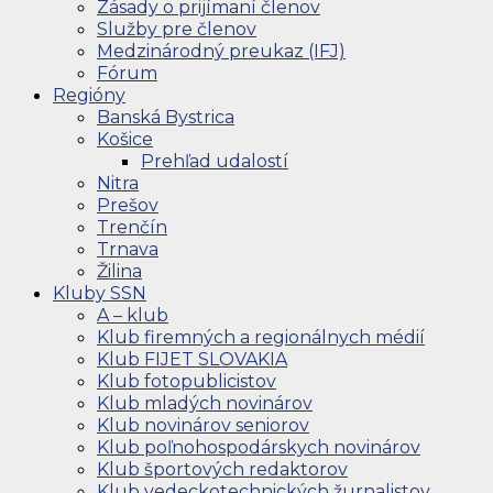
Zásady o prijímaní členov
Služby pre členov
Medzinárodný preukaz (IFJ)
Fórum
Regióny
Banská Bystrica
Košice
Prehľad udalostí
Nitra
Prešov
Trenčín
Trnava
Žilina
Kluby SSN
A – klub
Klub firemných a regionálnych médií
Klub FIJET SLOVAKIA
Klub fotopublicistov
Klub mladých novinárov
Klub novinárov seniorov
Klub poľnohospodárskych novinárov
Klub športových redaktorov
Klub vedeckotechnických žurnalistov