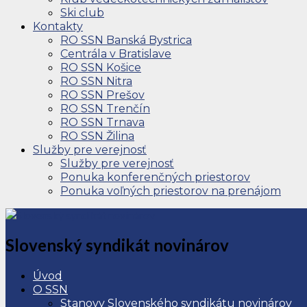
Ski club
Kontakty
RO SSN Banská Bystrica
Centrála v Bratislave
RO SSN Košice
RO SSN Nitra
RO SSN Prešov
RO SSN Trenčín
RO SSN Trnava
RO SSN Žilina
Služby pre verejnosť
Služby pre verejnosť
Ponuka konferenčných priestorov
Ponuka voľných priestorov na prenájom
Slovenský syndikát novinárov
Úvod
O SSN
Stanovy Slovenského syndikátu novinárov