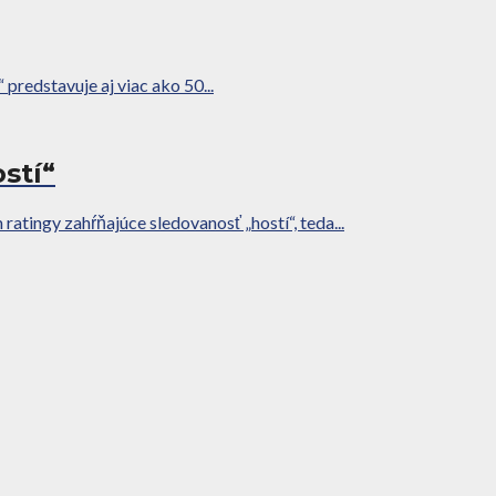
redstavuje aj viac ako 50...
stí“
atingy zahŕňajúce sledovanosť „hostí“, teda...