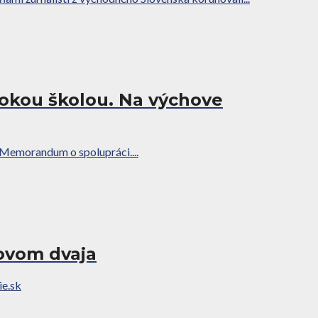
okou školou. Na výchove
 Memorandum o spolupráci....
novom dvaja
ie.sk