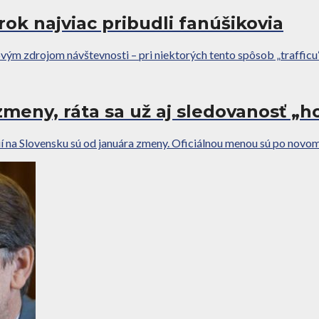
k najviac pribudli fanúšikovia
m zdrojom návštevnosti – pri niektorých tento spôsob „trafficu“ p
eny, ráta sa už aj sledovanosť „ho
 na Slovensku sú od januára zmeny. Oficiálnou menou sú po novom r