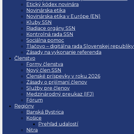
Etický kódex novinára
Novinárska etika
Novinárska etika v Európe (EN)
Kluby SSN
Riadiace orgány SSN
Kontrolná rada SSN
Sociálna pomoc
Tlačovo – digitálna rada Slovenskej republiky
Zásady na vykonanie referenda
Členstvo
Formy členstva
Nový člen SSN
Členské príspevky v roku 2026
Zásady o prijímaní členov
Služby pre členov
Medzinárodný preukaz (IFJ)
Fórum
Regióny
Banská Bystrica
Košice
Prehľad udalostí
Nitra