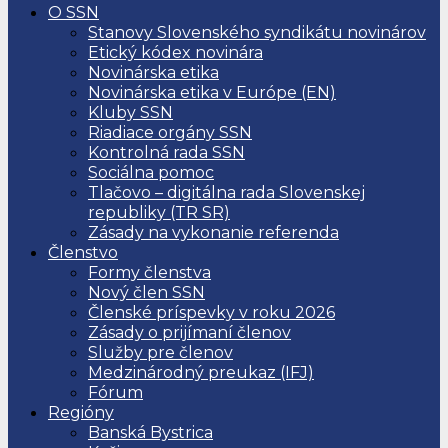
O SSN
Stanovy Slovenského syndikátu novinárov
Etický kódex novinára
Novinárska etika
Novinárska etika v Európe (EN)
Kluby SSN
Riadiace orgány SSN
Kontrolná rada SSN
Sociálna pomoc
Tlačovo – digitálna rada Slovenskej
republiky (TR SR)
Zásady na vykonanie referenda
Členstvo
Formy členstva
Nový člen SSN
Členské príspevky v roku 2026
Zásady o prijímaní členov
Služby pre členov
Medzinárodný preukaz (IFJ)
Fórum
Regióny
Banská Bystrica