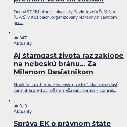
Denný STEM tábor Univerzity Pavla Jozefa Šafárika
(UPJŠ) v Košiciach, organizovaný Národným centrom
pre...
347
Aktuality
Aj štamgast života raz zaklope
na nebeskú bránu… Za
Milanom Desiatnikom
Novinársku obec na Slovensku, a v Košiciach obzvlášť,
zarmútila pred pár dňami nečakaná správa – zomrel...
313
Aktuality
Správa EK o právnom štáte