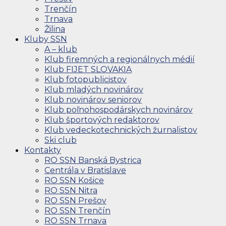
Trenčín
Trnava
Žilina
Kluby SSN
A – klub
Klub firemných a regionálnych médií
Klub FIJET SLOVAKIA
Klub fotopublicistov
Klub mladých novinárov
Klub novinárov seniorov
Klub poľnohospodárskych novinárov
Klub športových redaktorov
Klub vedeckotechnických žurnalistov
Ski club
Kontakty
RO SSN Banská Bystrica
Centrála v Bratislave
RO SSN Košice
RO SSN Nitra
RO SSN Prešov
RO SSN Trenčín
RO SSN Trnava