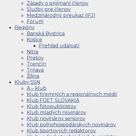
Zásady o prijímaní členov
Služby pre členov
Medzinárodný preukaz (IFJ)
Fórum
Regióny
Banská Bystrica
Košice
Prehľad udalostí
Nitra
Prešov
Trenčín
Trnava
Žilina
Kluby SSN
A – klub
Klub firemných a regionálnych médií
Klub FIJET SLOVAKIA
Klub fotopublicistov
Klub mladých novinárov
Klub novinárov seniorov
Klub poľnohospodárskych novinárov
Klub športových redaktorov