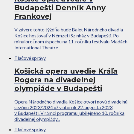
Budapešti Denník Anny
Frankovej
V závere tohto týždňa bude Balet Národného divadla
Košice hosťovať v Némzeti Szinház v Budapešti. Po
minuloročnom úspechu na 11. ročníku festivalu Madách
International Theatre...
Tlačové správy
Košická opera uvedie Kráľa
Rogera na divadelnej
olympiáde v Budapešti
Opera Národného divadla Košice otvorí novú divadelnú
sezónu 2023/2024 už v utorok 22. augusta 2023
v Budapešti. V rámci programu jubilejného 10. ročníka
divadelnej olympiády...
Tlačové správy