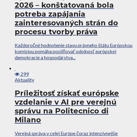
2026 – konštatovaná bola
potreba zapájania
zainteresovaných strán do
procesu tvorby práva
Každoročné hodnotenie stavu právneho štátu Európskou
komisiou pomáha posilňovať odolnosť európskej
demokracie a hospodárstva...
299
Aktuality
Príležitosť získať európske
vzdelanie v AI pre verejnú
správu na Politecnico di
Milano
Verejná správa v celej Európe čoraz intenzívnejšie