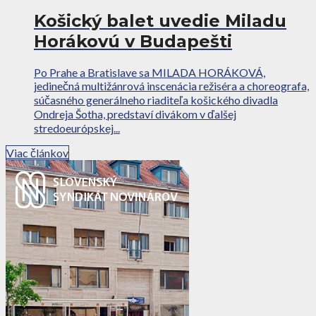
Košický balet uvedie Miladu
Horákovú v Budapešti
Po Prahe a Bratislave sa MILADA HORÁKOVÁ,
jedinečná multižánrová inscenácia režiséra a choreografa,
súčasného generálneho riaditeľa košického divadla
Ondreja Šotha, predstaví divákom v ďalšej
stredoeurópskej...
Viac článkov