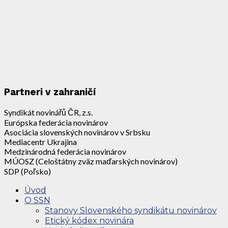
Partneri v zahraničí
Syndikát novinářů ČR, z.s.
Európska federácia novinárov
Asociácia slovenských novinárov v Srbsku
Mediacentr Ukrajina
Medzinárodná federácia novinárov
MÚOSZ (Celoštátny zväz maďarských novinárov)
SDP (Poľsko)
Úvod
O SSN
Stanovy Slovenského syndikátu novinárov
Etický kódex novinára