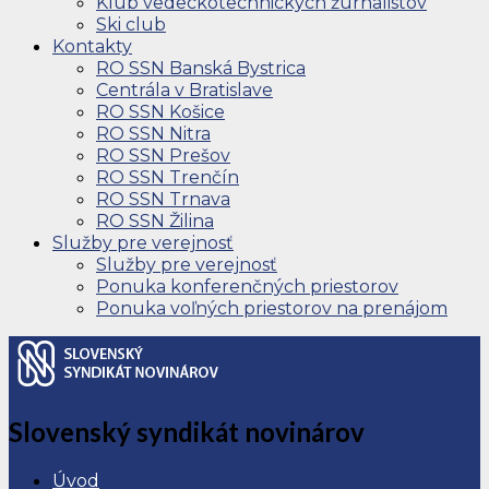
Klub vedeckotechnických žurnalistov
Ski club
Kontakty
RO SSN Banská Bystrica
Centrála v Bratislave
RO SSN Košice
RO SSN Nitra
RO SSN Prešov
RO SSN Trenčín
RO SSN Trnava
RO SSN Žilina
Služby pre verejnosť
Služby pre verejnosť
Ponuka konferenčných priestorov
Ponuka voľných priestorov na prenájom
Slovenský syndikát novinárov
Úvod