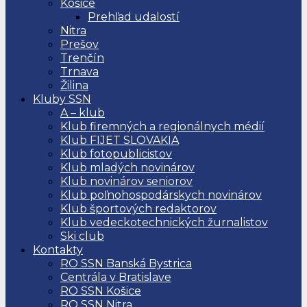
Košice
Prehľad udalostí
Nitra
Prešov
Trenčín
Trnava
Žilina
Kluby SSN
A – klub
Klub firemných a regionálnych médií
Klub FIJET SLOVAKIA
Klub fotopublicistov
Klub mladých novinárov
Klub novinárov seniorov
Klub poľnohospodárskych novinárov
Klub športových redaktorov
Klub vedeckotechnických žurnalistov
Ski club
Kontakty
RO SSN Banská Bystrica
Centrála v Bratislave
RO SSN Košice
RO SSN Nitra