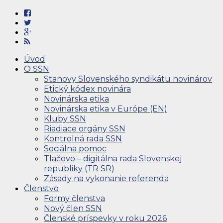
Úvod
O SSN
Stanovy Slovenského syndikátu novinárov
Etický kódex novinára
Novinárska etika
Novinárska etika v Európe (EN)
Kluby SSN
Riadiace orgány SSN
Kontrolná rada SSN
Sociálna pomoc
Tlačovo – digitálna rada Slovenskej
republiky (TR SR)
Zásady na vykonanie referenda
Členstvo
Formy členstva
Nový člen SSN
Členské príspevky v roku 2026