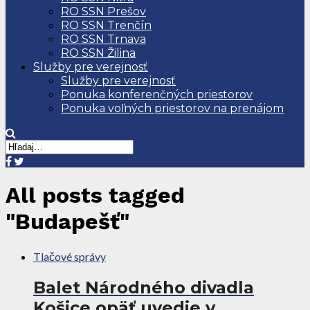
RO SSN Prešov
RO SSN Trenčín
RO SSN Trnava
RO SSN Žilina
Služby pre verejnosť
Služby pre verejnosť
Ponuka konferenčných priestorov
Ponuka voľných priestorov na prenájom
All posts tagged
"Budapešť"
Tlačové správy
Balet Národného divadla
Košice opäť uvedie v