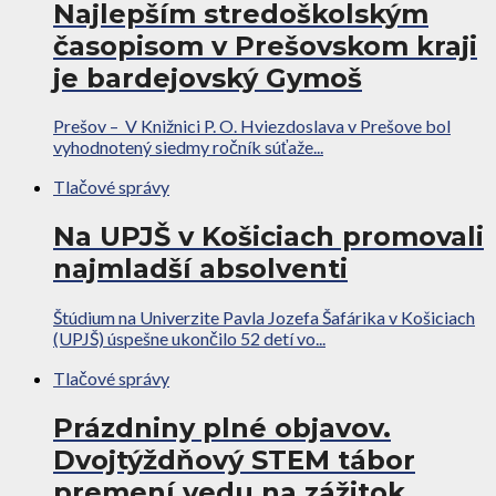
Najlepším stredoškolským
časopisom v Prešovskom kraji
je bardejovský Gymoš
Prešov – V Knižnici P. O. Hviezdoslava v Prešove bol
vyhodnotený siedmy ročník súťaže...
Tlačové správy
Na UPJŠ v Košiciach promovali
najmladší absolventi
Štúdium na Univerzite Pavla Jozefa Šafárika v Košiciach
(UPJŠ) úspešne ukončilo 52 detí vo...
Tlačové správy
Prázdniny plné objavov.
Dvojtýždňový STEM tábor
premení vedu na zážitok