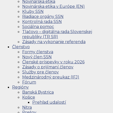
Novinárska etika
Novinárska etika v Európe (EN)
Kluby SSN
Riadiace orgány SSN
Kontrolná rada SSN
Sociálna pomoc
Tlačovo – digitálna rada Slovenskej
republiky (TR SR)
Zásady na vykonanie referenda
Členstvo
Formy členstva
Nový člen SSN
Členské príspevky v roku 2026
Zásady o prijímaní členov
Služby pre členov
Medzinárodný preukaz (IFJ)
Fórum
Regióny
Banská Bystrica
Košice
Prehľad udalostí
Nitra
Prešov