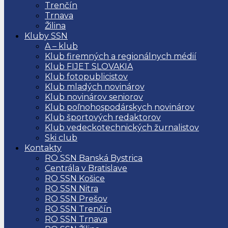
Trenčín
Trnava
Žilina
Kluby SSN
A – klub
Klub firemných a regionálnych médií
Klub FIJET SLOVAKIA
Klub fotopublicistov
Klub mladých novinárov
Klub novinárov seniorov
Klub poľnohospodárskych novinárov
Klub športových redaktorov
Klub vedeckotechnických žurnalistov
Ski club
Kontakty
RO SSN Banská Bystrica
Centrála v Bratislave
RO SSN Košice
RO SSN Nitra
RO SSN Prešov
RO SSN Trenčín
RO SSN Trnava