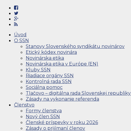
Úvod
O SSN
Stanovy Slovenského syndikátu novinárov
Etický kódex novinára
Novinárska etika
Novinárska etika v Európe (EN)
Kluby SSN
Riadiace orgány SSN
Kontrolná rada SSN
Sociálna pomoc
Tlačovo – digitálna rada Slovenskej republiky
Zásady na vykonanie referenda
Členstvo
Formy členstva
Nový člen SSN
Členské príspevky v roku 2026
Zásady o prijímaní členov