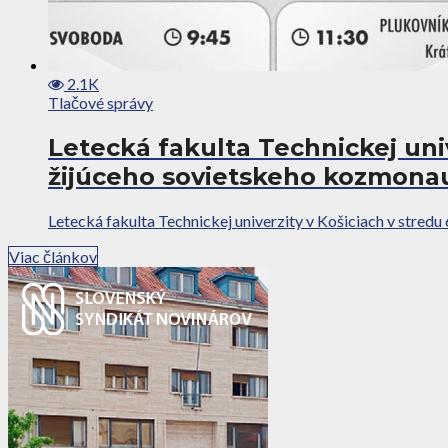
2.1K
Tlačové správy
Letecká fakulta Technickej univ
žijúceho sovietskeho kozmona
Letecká fakulta Technickej univerzity v Košiciach v stredu
Viac článkov