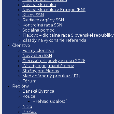
Novinárska etika
Novinárska etika v Európe (EN)
Kluby SSN
Riadiace orgány SSN
Kontrolná rada SSN
Sociálna pomoc
Tlačovo – digitálna rada Slovenskej republiky
Zásady na vykonanie referenda
Členstvo
Formy členstva
Nový člen SSN
Členské príspevky v roku 2026
Zásady o prijímaní členov
Služby pre členov
Medzinárodný preukaz (IFJ)
Fórum
Regióny
Banská Bystrica
Košice
Prehľad udalostí
Nitra
Prešov