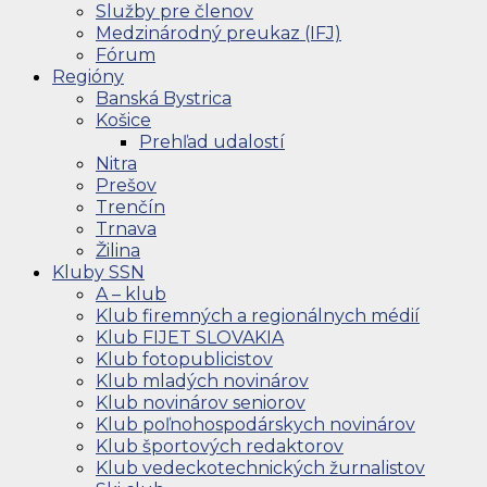
Služby pre členov
Medzinárodný preukaz (IFJ)
Fórum
Regióny
Banská Bystrica
Košice
Prehľad udalostí
Nitra
Prešov
Trenčín
Trnava
Žilina
Kluby SSN
A – klub
Klub firemných a regionálnych médií
Klub FIJET SLOVAKIA
Klub fotopublicistov
Klub mladých novinárov
Klub novinárov seniorov
Klub poľnohospodárskych novinárov
Klub športových redaktorov
Klub vedeckotechnických žurnalistov