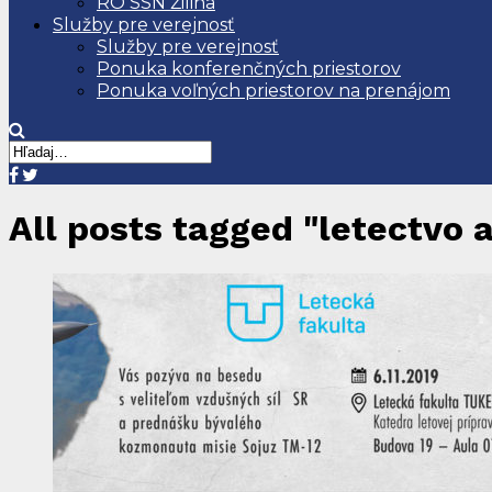
RO SSN Žilina
Služby pre verejnosť
Služby pre verejnosť
Ponuka konferenčných priestorov
Ponuka voľných priestorov na prenájom
All posts tagged "letectvo