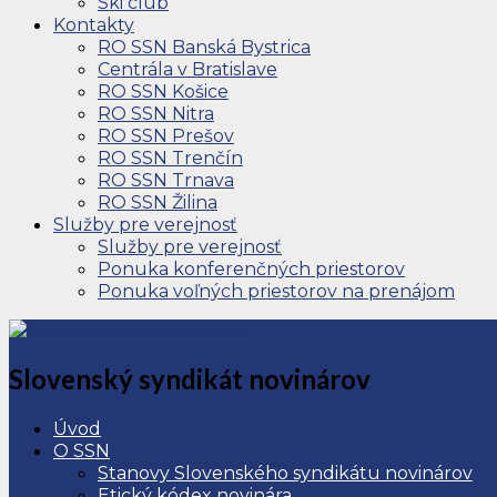
Ski club
Kontakty
RO SSN Banská Bystrica
Centrála v Bratislave
RO SSN Košice
RO SSN Nitra
RO SSN Prešov
RO SSN Trenčín
RO SSN Trnava
RO SSN Žilina
Služby pre verejnosť
Služby pre verejnosť
Ponuka konferenčných priestorov
Ponuka voľných priestorov na prenájom
Slovenský syndikát novinárov
Úvod
O SSN
Stanovy Slovenského syndikátu novinárov
Etický kódex novinára